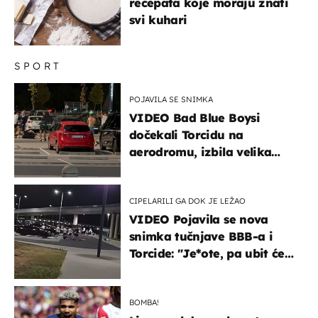
recepata koje moraju znati
svi kuhari
SPORT
POJAVILA SE SNIMKA
VIDEO Bad Blue Boysi
dočekali Torcidu na
aerodromu, izbila velika
masovna tučnjava
CIPELARILI GA DOK JE LEŽAO
VIDEO Pojavila se nova
snimka tučnjave BBB-a i
Torcide: "Je*ote, pa ubit će
ga!"
BOMBA!