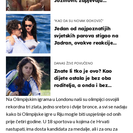
Jozinović zapjevaju
Oliverov hit!
"KAO DA SU NOVAK ĐOKOVIĆ"
Jedan od najpoznatijih
svjetskih parova stigao na
Jadran, ovakve reakcije
vjerojatno nisu očekivali
DANAS ŽIVI POVUČENO
Znate li tko je ovo? Kao
dijete ostala je bez oba
roditelja, a onda i bez
milijuna koje je trebala
naslijediti
Na Olimpijskim igrama u Londonu naši su olimpijci osvojili
rekordna tri zlata, jedno srebro i dvije bronce, a svi se nadaju
kako bi Olimpijske igre u Riju mogle biti uspješnije od onih
prije četiri godine. U 18 sportova u kojima će Hrvati
nastupati, ima dosta kandidata za medalje, ali i za onu za