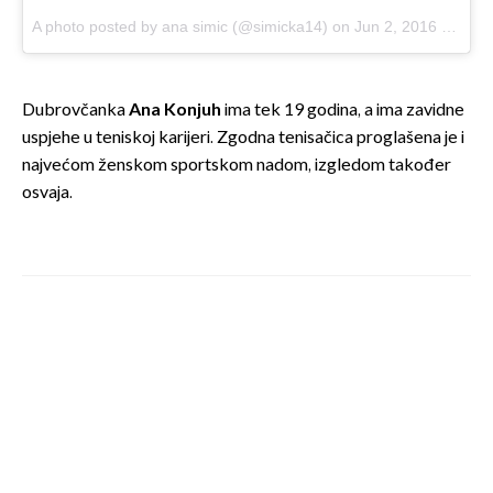
A photo posted by ana simic (@simicka14)
on
Jun 2, 2016 at 10:40am PDT
Dubrovčanka
Ana Konjuh
ima tek 19 godina, a ima zavidne
uspjehe u teniskoj karijeri. Zgodna tenisačica proglašena je i
najvećom ženskom sportskom nadom, izgledom također
osvaja.