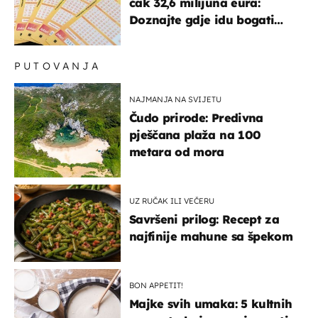
čak 32,6 milijuna eura:
Doznajte gdje idu bogati
dobitci u Hrvatskoj
PUTOVANJA
NAJMANJA NA SVIJETU
Čudo prirode: Predivna
pješčana plaža na 100
metara od mora
UZ RUČAK ILI VEČERU
Savršeni prilog: Recept za
najfinije mahune sa špekom
BON APPETIT!
Majke svih umaka: 5 kultnih