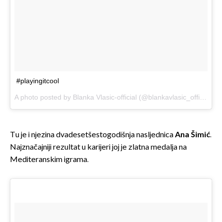
#playingitcool
A photo posted by Blanka Vlasic-official (@blankavlasic_official) on
Tu je i njezina dvadesetšestogodišnja nasljednica
Ana Šimić
.
Najznačajniji rezultat u karijeri joj je zlatna medalja na
Mediteranskim igrama.