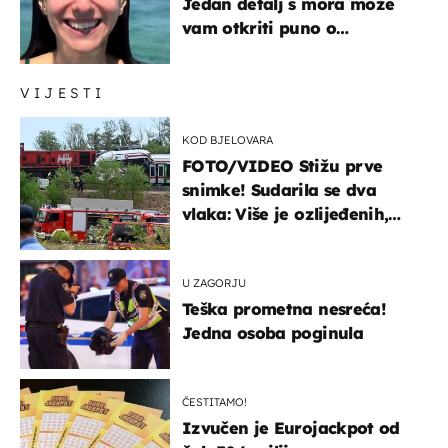
Jedan detalj s mora može
vam otkriti puno o
prijateljima
VIJESTI
KOD BJELOVARA
FOTO/VIDEO Stižu prve
snimke! Sudarila se dva
vlaka: Više je ozlijeđenih,
hitne službe na terenu
U ZAGORJU
Teška prometna nesreća!
Jedna osoba poginula
ČESTITAMO!
Izvučen je Eurojackpot od