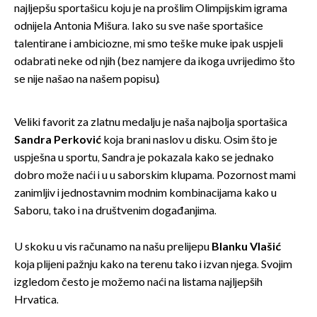
najljepšu sportašicu koju je na prošlim Olimpijskim igrama
odnijela Antonia Mišura. Iako su sve naše sportašice
talentirane i ambiciozne, mi smo teške muke ipak uspjeli
odabrati neke od njih (bez namjere da ikoga uvrijedimo što
se nije našao na našem popisu).
Veliki favorit za zlatnu medalju je naša najbolja sportašica
Sandra Perković
koja brani naslov u disku. Osim što je
uspješna u sportu, Sandra je pokazala kako se jednako
dobro može naći i u u saborskim klupama. Pozornost mami
zanimljiv i jednostavnim modnim kombinacijama kako u
Saboru, tako i na društvenim događanjima.
U skoku u vis računamo na našu prelijepu
Blanku Vlašić
koja plijeni pažnju kako na terenu tako i izvan njega. Svojim
izgledom često je možemo naći na listama najljepših
Hrvatica.