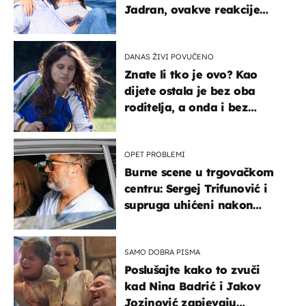
Jadran, ovakve reakcije
vjerojatno nisu očekivali
DANAS ŽIVI POVUČENO
Znate li tko je ovo? Kao
dijete ostala je bez oba
roditelja, a onda i bez
milijuna koje je trebala
naslijediti
OPET PROBLEMI
Burne scene u trgovačkom
centru: Sergej Trifunović i
supruga uhićeni nakon
svađe!
SAMO DOBRA PISMA
Poslušajte kako to zvuči
kad Nina Badrić i Jakov
Jozinović zapjevaju