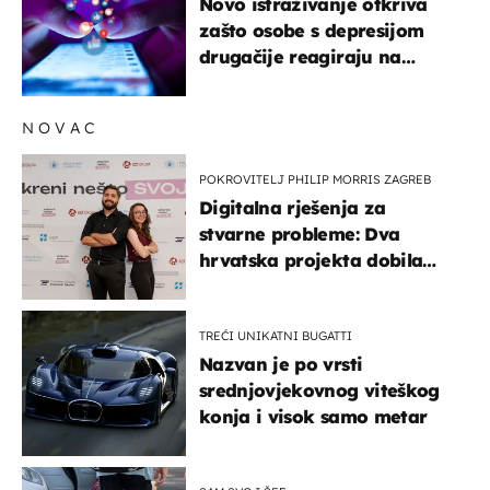
Novo istraživanje otkriva
zašto osobe s depresijom
drugačije reagiraju na
lajkove
NOVAC
POKROVITELJ PHILIP MORRIS ZAGREB
Digitalna rješenja za
stvarne probleme: Dva
hrvatska projekta dobila
potporu za razvoj
TREĆI UNIKATNI BUGATTI
Nazvan je po vrsti
srednjovjekovnog viteškog
konja i visok samo metar