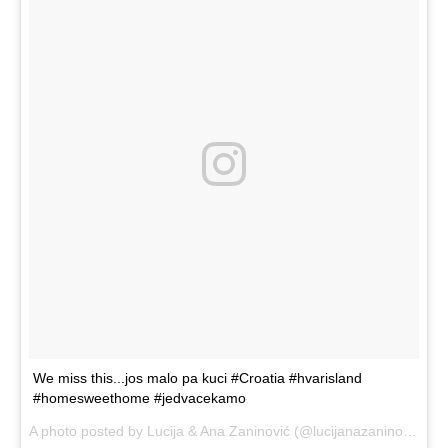
We miss this...jos malo pa kuci #Croatia #hvarisland
#homesweethome #jedvacekamo
A photo posted by Lucija & Ana Zaninović (@lucijanazaninovic) on