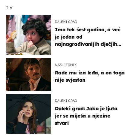
TV
DALEKI GRAD
Ima tek šest godina, a već
je jedan od
najnagrađivanijih dječjih
glumaca
NASLJEDNIK
Rade mu iza leđa, a on toga
nije svjestan
DALEKI GRAD
Daleki grad: Jako je ljuta
jer se miješa u njezine
stvari