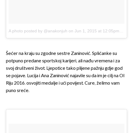
A photo posted by @anakonjuh
on
Jun 1, 2015 at 12:05pm PDT
Šećer na kraju su zgodne sestre Zaninović. Splićanke su
potpuno predane sportskoj karijeri, ali nađu vremena i za
svoj društveni život. Ljepotice tako plijene pažnju gdje god
se pojave. Lucija i Ana Zaninović najavile su da im je cilj na OI
Riju 2016. osvojiti medalje i ući povijest. Cure, želimo vam
puno sreće.