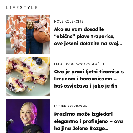
LIFESTYLE
NOVE KOLEKCIJE
Ako su vam dosadile
“obične” plave traperice,
ove jeseni dolazite na svoje
- izdvajamo 15 hit modela
PREJEDNOSTAVNO ZA SLOŽITI
Ovo je pravi ljetni tiramisu s
limunom i borovnicama –
baš osvježava i jako je fin
UVIJEK PREKRASNA
Prozirno može izgledati
elegantno i profinjeno – ova
haljina Jelene Rozge