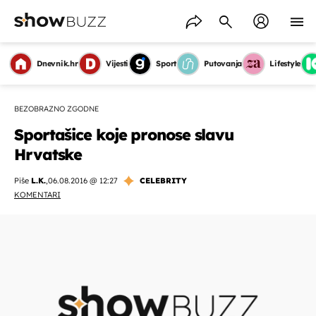
Dnevnik.hr
Vijesti
Sport
Putovanja
Lifestyle
BEZOBRAZNO ZGODNE
Sportašice koje pronose slavu
Hrvatske
Piše
L.K.
,
06.08.2016 @ 12:27
CELEBRITY
KOMENTARI
OMOGUĆI OBAVIJESTI