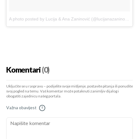
A photo posted by Lucija & Ana Zaninović (@lucijanazaninovic)
on
Komentari
(0)
Uključite se u raspravu – podijelite svoje mišljenje, postavite pitanja ili ponudite
svoj pogled na temu. Vaš komentar može potaknuti zanimljiv dijalog i
obogatiti zajednicu našeg portala.
Važna obavijest
!