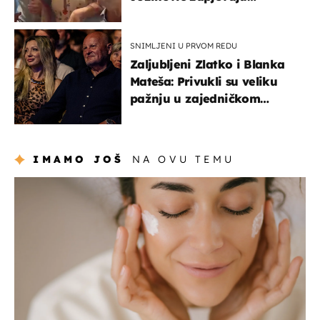
Oliverov hit!
SNIMLJENI U PRVOM REDU
Zaljubljeni Zlatko i Blanka
Mateša: Privukli su veliku
pažnju u zajedničkom
izlasku
IMAMO JOŠ
NA OVU TEMU
moda & ljepota