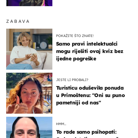
najbolji je dokaz
ZABAVA
POKAŽITE ŠTO ZNATE!
Samo pravi intelektualci
mogu riješiti ovaj kviz bez
ijedne pogreške
JESTE LI PROBALI?
Turisticu oduševila ponuda
u Primoštenu: "Oni su puno
pametniji od nas"
HMM…
To rade samo psihopati: