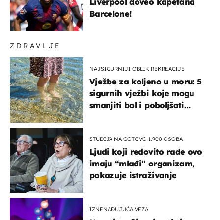
Liverpool doveo kapetana
Barcelone!
ZDRAVLJE
NAJSIGURNIJI OBLIK REKREACIJE
Vježbe za koljeno u moru: 5
sigurnih vježbi koje mogu
smanjiti bol i poboljšati
pokretljivost
STUDIJA NA GOTOVO 1.900 OSOBA
Ljudi koji redovito rade ovo
imaju “mlađi” organizam,
pokazuje istraživanje
IZNENAĐUJUĆA VEZA