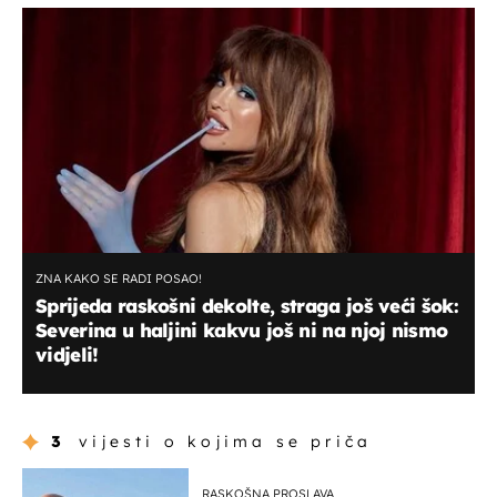
ZNA KAKO SE RADI POSAO!
Sprijeda raskošni dekolte, straga još veći šok:
Severina u haljini kakvu još ni na njoj nismo
vidjeli!
3
vijesti o kojima se priča
RASKOŠNA PROSLAVA