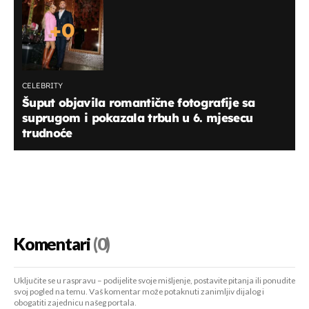
+
0
CELEBRITY
Šuput objavila romantične fotografije sa
suprugom i pokazala trbuh u 6. mjesecu
trudnoće
Komentari
(0)
Uključite se u raspravu – podijelite svoje mišljenje, postavite pitanja ili ponudite
svoj pogled na temu. Vaš komentar može potaknuti zanimljiv dijalog i
obogatiti zajednicu našeg portala.