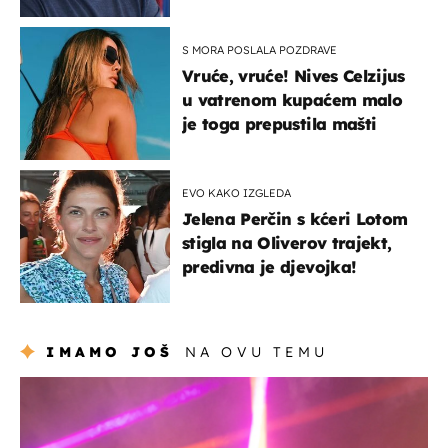
S MORA POSLALA POZDRAVE
Vruće, vruće! Nives Celzijus
u vatrenom kupaćem malo
je toga prepustila mašti
EVO KAKO IZGLEDA
Jelena Perčin s kćeri Lotom
stigla na Oliverov trajekt,
predivna je djevojka!
IMAMO JOŠ
NA OVU TEMU
kultura & zabava