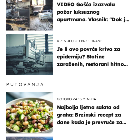
VIDEO Gošća izazvala
požar luksuznog
apartmana. Vlasnik: "Dok je
gorjelo, smijali su se, pili i
pokazivali mi srednji prst"
KRENULO OD BRZE HRANE
Je li ovo povrće krivo za
epidemiju? Stotine
zaraženih, restorani hitno
povukli proizvod
PUTOVANJA
GOTOVO ZA 15 MINUTA
Najbolja ljetna salata od
graha: Brzinski recept za
dane kada je prevruće za
kuhanje