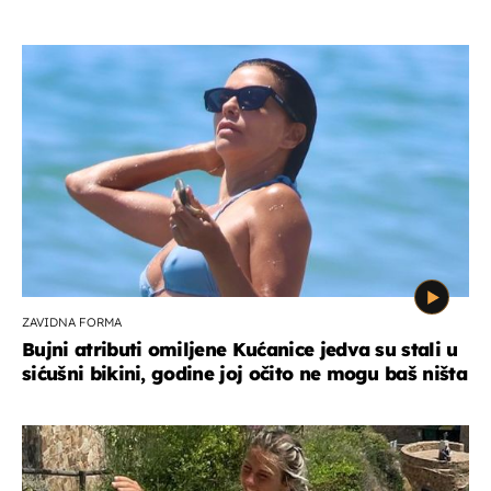
ZAVIDNA FORMA
Bujni atributi omiljene Kućanice jedva su stali u
sićušni bikini, godine joj očito ne mogu baš ništa