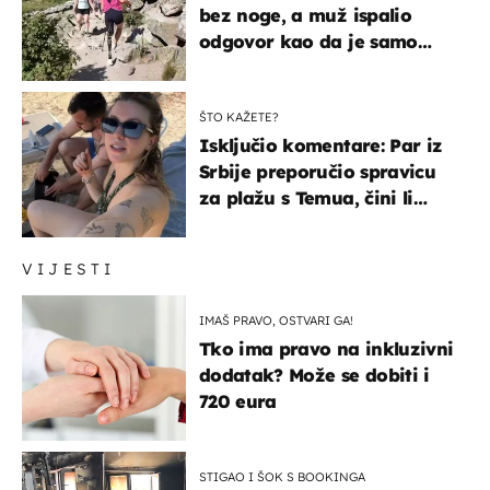
bez noge, a muž ispalio
odgovor kao da je samo
čekao…
ŠTO KAŽETE?
Isključio komentare: Par iz
Srbije preporučio spravicu
za plažu s Temua, čini li
vam se ovo sigurnim?
VIJESTI
IMAŠ PRAVO, OSTVARI GA!
Tko ima pravo na inkluzivni
dodatak? Može se dobiti i
720 eura
STIGAO I ŠOK S BOOKINGA