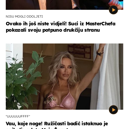
NISU MOGLI ODOLJETI
Ovako ih još niste vidjeli! Suci iz MasterChefa
pokazali svoju potpuno drukčiju stranu
"UUUUUUFFFF"
Vau, koje noge! Ružičasti badić istaknuo je