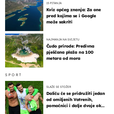
15 PITANJA
Kviz općeg znanja: Za one
pred kojima se i Google
može sakriti
NAJMANJA NA SVIJETU
Čudo prirode: Predivna
pješčana plaža na 100
metara od mora
SPORT
SLAŽE SE STOŽER
Daliću će se pridružiti jedan
od omiljenih Vatrenih,
pomoćnici i dalje dvoje oko
ponude