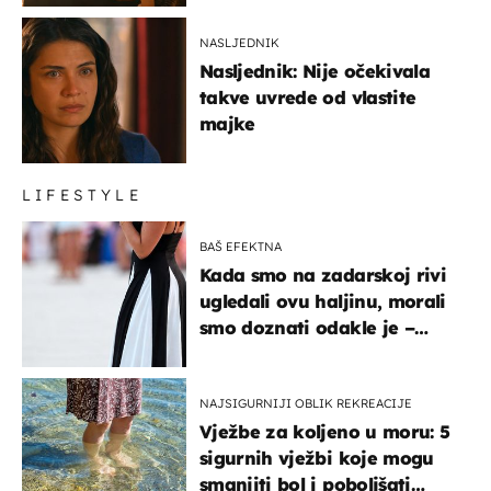
NASLJEDNIK
Nasljednik: Nije očekivala
takve uvrede od vlastite
majke
LIFESTYLE
BAŠ EFEKTNA
Kada smo na zadarskoj rivi
ugledali ovu haljinu, morali
smo doznati odakle je –
košta samo 18 eura
NAJSIGURNIJI OBLIK REKREACIJE
Vježbe za koljeno u moru: 5
sigurnih vježbi koje mogu
smanjiti bol i poboljšati