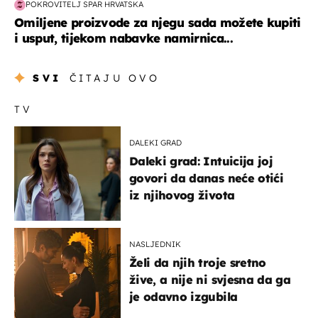
POKROVITELJ SPAR HRVATSKA
Omiljene proizvode za njegu sada možete kupiti
i usput, tijekom nabavke namirnica...
SVI
ČITAJU OVO
TV
DALEKI GRAD
Daleki grad: Intuicija joj
govori da danas neće otići
iz njihovog života
NASLJEDNIK
Želi da njih troje sretno
žive, a nije ni svjesna da ga
je odavno izgubila