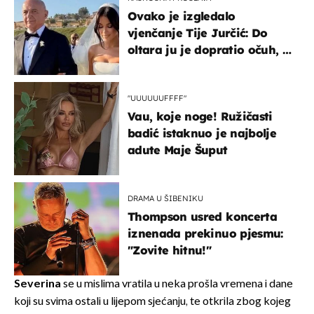
Ovako je izgledalo
vjenčanje Tije Jurčić: Do
oltara ju je dopratio očuh, a
slavilo se uz Olivera i Rozgu
"UUUUUUFFFF"
Vau, koje noge! Ružičasti
badić istaknuo je najbolje
adute Maje Šuput
DRAMA U ŠIBENIKU
Thompson usred koncerta
iznenada prekinuo pjesmu:
"Zovite hitnu!"
Severina
se u mislima vratila u neka prošla vremena i dane
koji su svima ostali u lijepom sjećanju, te otkrila zbog kojeg