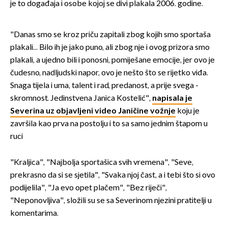
je to događaja i osobe kojoj se divi plakala 2006. godine.
"Danas smo se kroz priču zapitali zbog kojih smo sportaša
plakali... Bilo ih je jako puno, ali zbog nje i ovog prizora smo
plakali, a ujedno bili i ponosni, pomiješane emocije, jer ovo je
čudesno, nadljudski napor, ovo je nešto što se rijetko viđa.
Snaga tijela i uma, talent i rad, predanost, a prije svega -
skromnost. Jedinstvena Janica Kostelić",
napisala je
Severina uz objavljeni video Janičine vožnje
koju je
završila kao prva na postolju i to sa samo jednim štapom u
ruci
"Kraljica", "Najbolja sportašica svih vremena", "Seve,
prekrasno da si se sjetila", "Svaka njoj čast, a i tebi što si ovo
podijelila", "Ja evo opet plačem", "Bez riječi",
"Neponovljiva", složili su se sa Severinom njezini pratitelji u
komentarima.