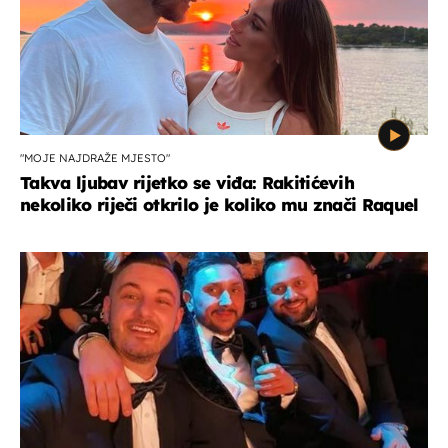
"MOJE NAJDRAŽE MJESTO"
Takva ljubav rijetko se viđa: Rakitićevih
nekoliko riječi otkrilo je koliko mu znači Raquel