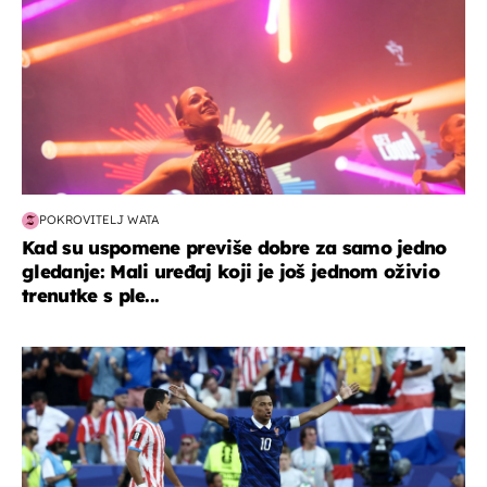
POKROVITELJ WATA
Kad su uspomene previše dobre za samo jedno
gledanje: Mali uređaj koji je još jednom oživio
trenutke s ple...
svjetsko prvenstvo 2026