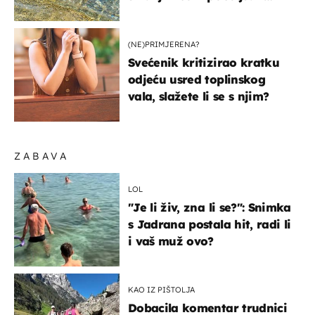
pokretljivost
(NE)PRIMJERENA?
Svećenik kritizirao kratku
odjeću usred toplinskog
vala, slažete li se s njim?
ZABAVA
LOL
"Je li živ, zna li se?": Snimka
s Jadrana postala hit, radi li
i vaš muž ovo?
KAO IZ PIŠTOLJA
Dobacila komentar trudnici