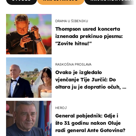
DRAMA U ŠIBENIKU
Thompson usred koncerta
iznenada prekinuo pjesmu:
"Zovite hitnu!"
RASKOŠNA PROSLAVA
Ovako je izgledalo
vjenčanje Tije Jurčić: Do
oltara ju je dopratio očuh, a
slavilo se uz Olivera i Rozgu
HEROJ
General pobjednik: Gdje i
što 31 godinu nakon Oluje
radi general Ante Gotovina?