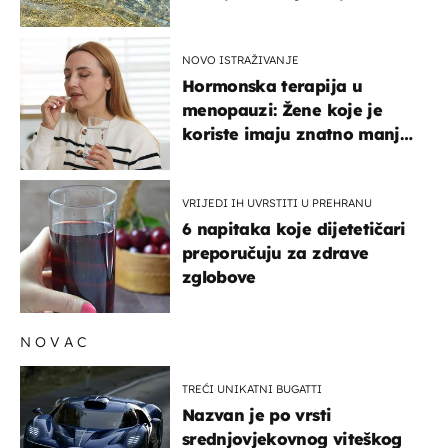
pokretljivost
NOVO ISTRAŽIVANJE
Hormonska terapija u
menopauzi: Žene koje je
koriste imaju znatno manji
rizik od ovoga
VRIJEDI IH UVRSTITI U PREHRANU
6 napitaka koje dijetetičari
preporučuju za zdrave
zglobove
NOVAC
TREĆI UNIKATNI BUGATTI
Nazvan je po vrsti
srednjovjekovnog viteškog