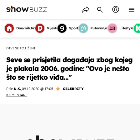
Dnevnik.hr
Vijesti
Sport
Putovanja
Lifestyle
DIVI SE TOJ ŽENI
Seve se prisjetila događaja zbog kojeg
je plakala 2006. godine: "Ovo je nešto
što se rijetko viđa..."
Piše
N.K.
,
09.12.2020 @ 17:05
CELEBRITY
KOMENTARI
OMOGUĆI OBAVIJESTI