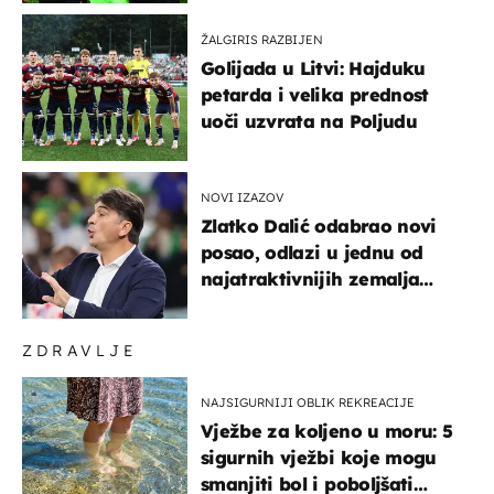
ŽALGIRIS RAZBIJEN
Golijada u Litvi: Hajduku
petarda i velika prednost
uoči uzvrata na Poljudu
NOVI IZAZOV
Zlatko Dalić odabrao novi
posao, odlazi u jednu od
najatraktivnijih zemalja
svijeta
ZDRAVLJE
NAJSIGURNIJI OBLIK REKREACIJE
Vježbe za koljeno u moru: 5
sigurnih vježbi koje mogu
smanjiti bol i poboljšati