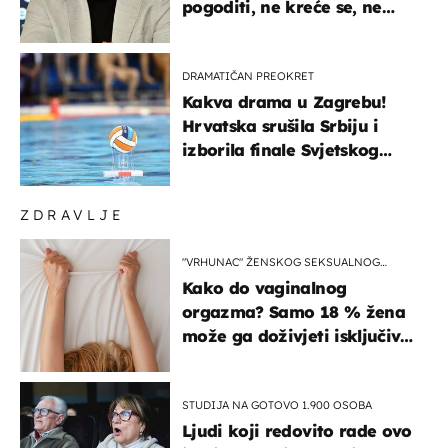
pogoditi, ne kreće se, ne
koristi noge..."
DRAMATIČAN PREOKRET
Kakva drama u Zagrebu!
Hrvatska srušila Srbiju i
izborila finale Svjetskog
prvenstva
ZDRAVLJE
"VRHUNAC" ŽENSKOG SEKSUALNOG
ISKUSTVA
Kako do vaginalnog
orgazma? Samo 18 % žena
može ga doživjeti isključivo
na ovaj način
STUDIJA NA GOTOVO 1.900 OSOBA
Ljudi koji redovito rade ovo