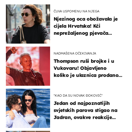
ČUVA USPOMENU NA NJEGA
Njezinog oca obožavala je
cijela Hrvatska! Kći
neprežaljenog pjevača
projurila špicom na dva
kotača
NADMAŠENA OČEKIVANJA
Thompson ruši brojke i u
Vukovaru! Objavljeno
koliko je ulaznica prodano
u kratkom vremenu
"KAO DA SU NOVAK ĐOKOVIĆ"
Jedan od najpoznatijih
svjetskih parova stigao na
Jadran, ovakve reakcije
vjerojatno nisu očekivali