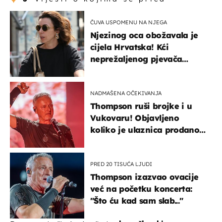
ČUVA USPOMENU NA NJEGA
Njezinog oca obožavala je
cijela Hrvatska! Kći
neprežaljenog pjevača
projurila špicom na dva
kotača
NADMAŠENA OČEKIVANJA
Thompson ruši brojke i u
Vukovaru! Objavljeno
koliko je ulaznica prodano
u kratkom vremenu
PRED 20 TISUĆA LJUDI
Thompson izazvao ovacije
već na početku koncerta:
"Što ću kad sam slab..."