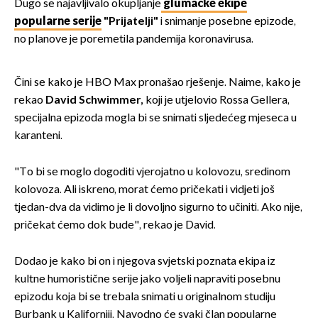
Dugo se najavljivalo okupljanje
glumačke ekipe
popularne serije
"Prijatelji"
i snimanje posebne epizode,
no planove je poremetila pandemija koronavirusa.
Čini se kako je HBO Max pronašao rješenje. Naime, kako je
rekao
David Schwimme
r,
koji je utjelovio Rossa Gellera,
specijalna epizoda mogla bi se snimati sljedećeg mjeseca u
karanteni.
"To bi se moglo dogoditi vjerojatno u kolovozu, sredinom
kolovoza. Ali iskreno, morat ćemo pričekati i vidjeti još
tjedan-dva da vidimo je li dovoljno sigurno to učiniti. Ako nije,
pričekat ćemo dok bude", rekao je David.
Dodao je kako bi on i njegova svjetski poznata ekipa iz
kultne humoristične serije jako voljeli napraviti posebnu
epizodu koja bi se trebala snimati u originalnom studiju
Burbank u Kaliforniji. Navodno će svaki član popularne