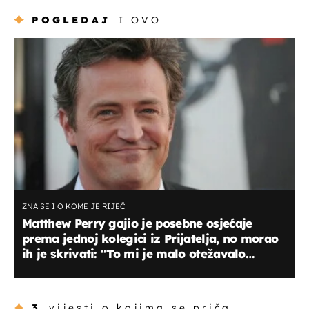
POGLEDAJ
I OVO
ZNA SE I O KOME JE RIJEČ
Matthew Perry gajio je posebne osjećaje
prema jednoj kolegici iz Prijatelja, no morao
ih je skrivati: "To mi je malo otežavalo
odlazak na posao"
3
vijesti o kojima se priča