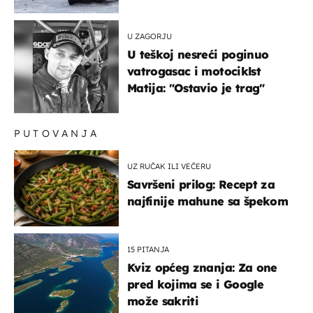
U ZAGORJU
U teškoj nesreći poginuo
vatrogasac i motociklst
Matija: "Ostavio je trag"
PUTOVANJA
UZ RUČAK ILI VEČERU
Savršeni prilog: Recept za
najfinije mahune sa špekom
15 PITANJA
Kviz općeg znanja: Za one
pred kojima se i Google
može sakriti