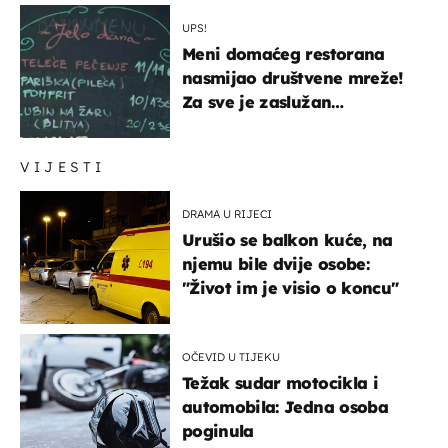
UPS!
Meni domaćeg restorana
nasmijao društvene mreže!
Za sve je zaslužan
urnebesan naziv jela
VIJESTI
DRAMA U RIJECI
Urušio se balkon kuće, na
njemu bile dvije osobe:
"Život im je visio o koncu"
OČEVID U TIJEKU
Težak sudar motocikla i
automobila: Jedna osoba
poginula