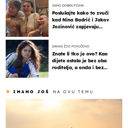
SAMO DOBRA PISMA
Poslušajte kako to zvuči
kad Nina Badrić i Jakov
Jozinović zapjevaju
Oliverov hit!
DANAS ŽIVI POVUČENO
Znate li tko je ovo? Kao
dijete ostala je bez oba
roditelja, a onda i bez
milijuna koje je trebala
naslijediti
IMAMO JOŠ
NA OVU TEMU
zanimljivosti