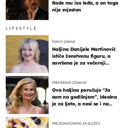
Rade mu iza leđa, a on toga
nije svjestan
LIFESTYLE
POPUT SIRENE
Haljina Danijele Martinović
ističe ženstvenu figuru, a
savršena je za večernji
izlazak na moru
PREKRASNO IZDANJE
Ova haljina poručuje “Ja
sam na godišnjem”, idealna
je za ljeto, a nosi se i na
zagrebačkoj špici
PREJEDNOSTAVNO ZA SLOŽITI