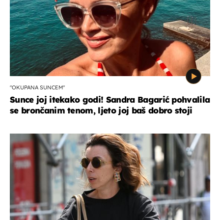
"OKUPANA SUNCEM"
Sunce joj itekako godi! Sandra Bagarić pohvalila
se brončanim tenom, ljeto joj baš dobro stoji