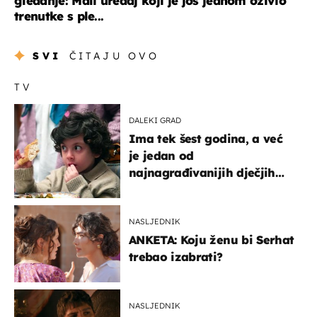
gledanje: Mali uređaj koji je još jednom oživio
trenutke s ple...
SVI
ČITAJU OVO
TV
DALEKI GRAD
Ima tek šest godina, a već
je jedan od
najnagrađivanijih dječjih
glumaca
NASLJEDNIK
ANKETA: Koju ženu bi Serhat
trebao izabrati?
NASLJEDNIK