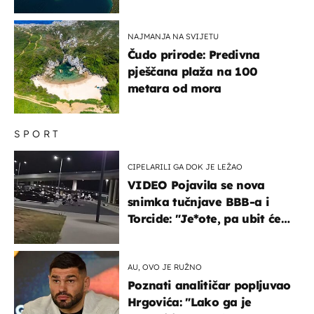
NAJMANJA NA SVIJETU
Čudo prirode: Predivna
pješčana plaža na 100
metara od mora
SPORT
CIPELARILI GA DOK JE LEŽAO
VIDEO Pojavila se nova
snimka tučnjave BBB-a i
Torcide: "Je*ote, pa ubit će
ga!"
AU, OVO JE RUŽNO
Poznati analitičar popljuvao
Hrgovića: "Lako ga je