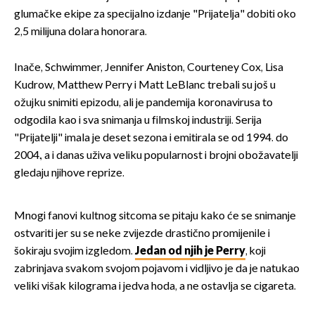
glumačke ekipe za specijalno izdanje "Prijatelja" dobiti oko
2,5 milijuna dolara honorara.
Inače, Schwimmer, Jennifer Aniston, Courteney Cox, Lisa
Kudrow, Matthew Perry i Matt LeBlanc trebali su još u
ožujku snimiti epizodu, ali je pandemija koronavirusa to
odgodila kao i sva snimanja u filmskoj industriji. Serija
"Prijatelji" imala je deset sezona i emitirala se od 1994. do
2004., a i danas uživa veliku popularnost i brojni obožavatelji
gledaju njihove reprize.
Mnogi fanovi kultnog sitcoma se pitaju kako će se snimanje
ostvariti jer su se neke zvijezde drastično promijenile i
šokiraju svojim izgledom.
Jedan od njih je Perry
, koji
zabrinjava svakom svojom pojavom i vidljivo je da je natukao
veliki višak kilograma i jedva hoda, a ne ostavlja se cigareta.