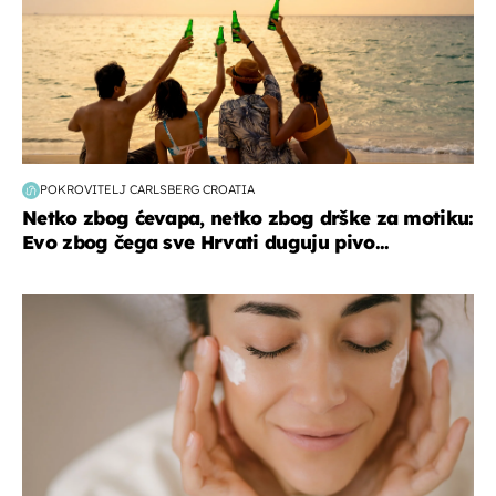
POKROVITELJ CARLSBERG CROATIA
Netko zbog ćevapa, netko zbog drške za motiku:
Evo zbog čega sve Hrvati duguju pivo...
moda & ljepota