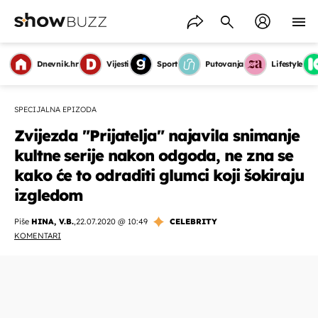
Dnevnik.hr
Vijesti
Sport
Putovanja
Lifestyle
SPECIJALNA EPIZODA
Zvijezda "Prijatelja" najavila snimanje
kultne serije nakon odgoda, ne zna se
kako će to odraditi glumci koji šokiraju
izgledom
Piše
HINA, V.B.
,
22.07.2020 @ 10:49
CELEBRITY
KOMENTARI
OMOGUĆI OBAVIJESTI