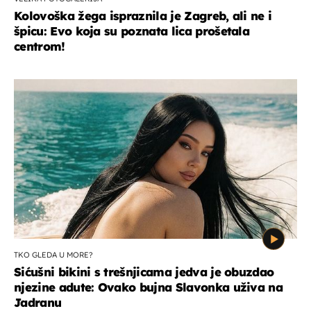
Kolovoška žega ispraznila je Zagreb, ali ne i
špicu: Evo koja su poznata lica prošetala
centrom!
TKO GLEDA U MORE?
Sićušni bikini s trešnjicama jedva je obuzdao
njezine adute: Ovako bujna Slavonka uživa na
Jadranu