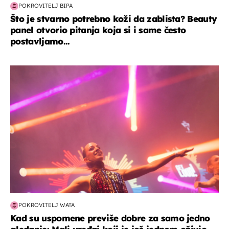
POKROVITELJ BIPA
Što je stvarno potrebno koži da zablista? Beauty
panel otvorio pitanja koja si i same često
postavljamo...
kultura & zabava
POKROVITELJ WATA
Kad su uspomene previše dobre za samo jedno