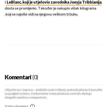
I
LeBlanc, koji je utjelovio zavodnika Joeyja Tribbianija
,
dosta se promijenio. Također je nakupio višak kilograma
,koji se najviše vidi na njegovu velikom trbuhu.
Komentari
(0)
Uključite se u raspravu – podijelite svoje mišljenje, postavite pitanja ili ponudite
svoj pogled na temu. Vaš komentar može potaknuti zanimljiv dijalog i
obogatiti zajednicu našeg portala.
Važna obavijest
!