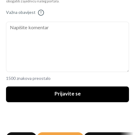
obogatiti zajednicu našeg portala.
Važna obavijest
!
1500 znakova preostalo
Prijavite se