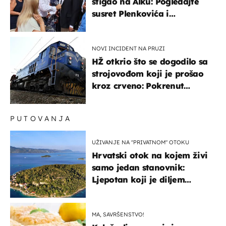
stigao na Alku: Pogledajte
susret Plenkovića i
Milanovića
NOVI INCIDENT NA PRUZI
HŽ otkrio što se dogodilo sa
strojovođom koji je prošao
kroz crveno: Pokrenut
inspekcijski nadzor
PUTOVANJA
UŽIVANJE NA "PRIVATNOM" OTOKU
Hrvatski otok na kojem živi
samo jedan stanovnik:
Ljepotan koji je diljem
svijeta poznat po svojem
"bijelom zlatu"
MA, SAVRŠENSTVO!