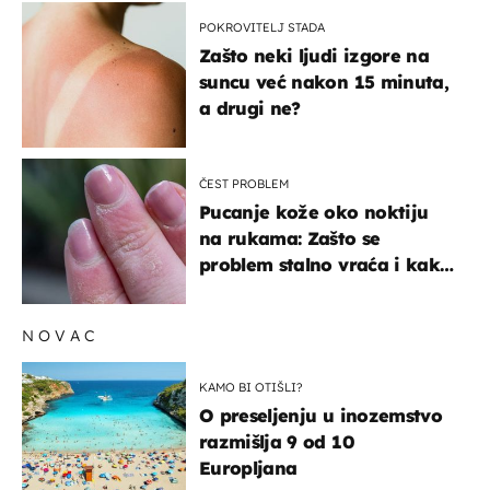
POKROVITELJ STADA
Zašto neki ljudi izgore na
suncu već nakon 15 minuta,
a drugi ne?
ČEST PROBLEM
Pucanje kože oko noktiju
na rukama: Zašto se
problem stalno vraća i kako
ga zaustaviti?
NOVAC
KAMO BI OTIŠLI?
O preseljenju u inozemstvo
razmišlja 9 od 10
Europljana