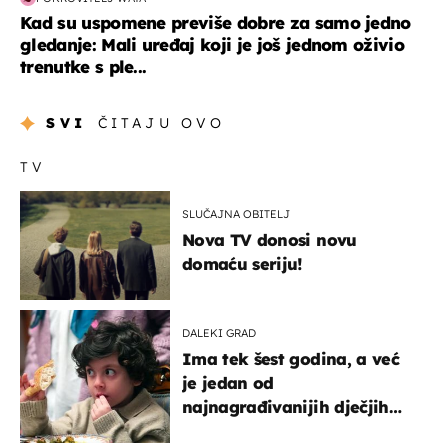
Kad su uspomene previše dobre za samo jedno
gledanje: Mali uređaj koji je još jednom oživio
trenutke s ple...
SVI
ČITAJU OVO
TV
SLUČAJNA OBITELJ
Nova TV donosi novu
domaću seriju!
DALEKI GRAD
Ima tek šest godina, a već
je jedan od
najnagrađivanijih dječjih
glumaca