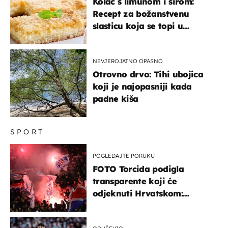
Kolač s limunom i sirom:
Recept za božanstvenu
slasticu koja se topi u
ustima
NEVJEROJATNO OPASNO
Otrovno drvo: Tihi ubojica
koji je najopasniji kada
padne kiša
SPORT
POGLEDAJTE PORUKU
FOTO Torcida podigla
transparente koji će
odjeknuti Hrvatskom:
Prozvali "moralne vertikale"