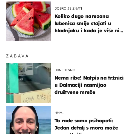
sniženju
DOBRO JE ZNATI
Koliko dugo narezana
lubenica smije stajati u
hladnjaku i kada je više nije
sigurno jesti?
ZABAVA
URNEBESNO
Nema ribe! Natpis na tržnici
u Dalmaciji nasmijao
društvene mreže
HMM…
To rade samo psihopati:
Jedan detalj s mora može