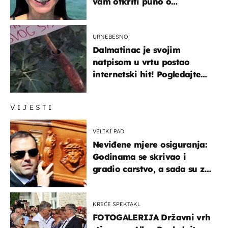
vam otkriti puno o
prijateljima
URNEBESNO
Dalmatinac je svojim
natpisom u vrtu postao
internetski hit! Pogledajte
što je napisao
VIJESTI
VELIKI PAD
Neviđene mjere osiguranja:
Godinama se skrivao i
gradio carstvo, a sada su za
njegovo izručenje naručili
posebno vozilo
KREĆE SPEKTAKL
FOTOGALERIJA Državni vrh