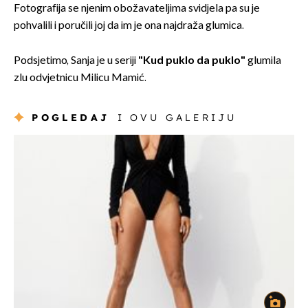
Fotografija se njenim obožavateljima svidjela pa su je
pohvalili i poručili joj da im je ona najdraža glumica.
Podsjetimo, Sanja je u seriji
"Kud puklo da puklo"
glumila
zlu odvjetnicu Milicu Mamić.
POGLEDAJ
I OVU GALERIJU