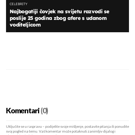
CELEBRITY
Najbogatiji čovjek na svijetu razvodi se
poslije 25 godina zbog afere s udanom
voditeljicom
Komentari
(0)
Uključite se u raspravu – podijelite svoje mišljenje, postavite pitanja ili ponudite
svoj pogled na temu. Vaš komentar može potaknuti zanimljiv dijalog i