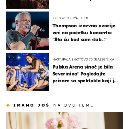
prisiljen prekinuti nastup
PRED 20 TISUĆA LJUDI
Thompson izazvao ovacije
već na početku koncerta:
"Što ću kad sam slab..."
NASTUPALA S GOTOVO 70 GLAZBENIKA
Pulska Arena sinoć je bila
Severinina! Pogledajte
prizore sa spektakla koji je
rasprodan mjesec dana
ranije
IMAMO JOŠ
NA OVU TEMU
moda & ljepota