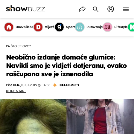
Dnevnik.hr
Vijesti
Sport
Putovanja
Lifestyle
PA ŠTO JE OVO?
Neobično izdanje domaće glumice:
Navikli smo je vidjeti dotjeranu, ovako
raščupana sve je iznenadila
Piše
N.K.
,
10.01.2019 @ 14:55
CELEBRITY
KOMENTARI
OMOGUĆI OBAVIJESTI