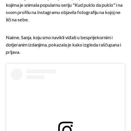
kojima je snimala popularnu seriju "Kud puklo da puklo" i na
svom profilu na Instagramu objavila fotografiju na kojoj ne
liči na sebe.
Naime, Sanja, koju smo navikli viđati u besprijekornim i
dotjeranim izdanjima, pokazala je kako izgleda raščupana i
prljava.