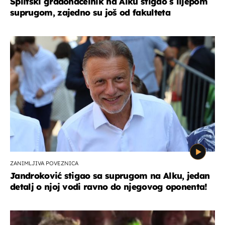
Splitski gradonačelnik na Alku stigao s lijepom
suprugom, zajedno su još od fakulteta
ZANIMLJIVA POVEZNICA
Jandroković stigao sa suprugom na Alku, jedan
detalj o njoj vodi ravno do njegovog oponenta!