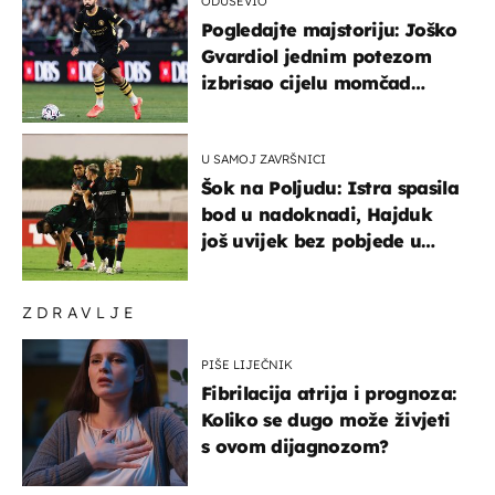
ODUŠEVIO
Pogledajte majstoriju: Joško
Gvardiol jednim potezom
izbrisao cijelu momčad
Atletica
U SAMOJ ZAVRŠNICI
Šok na Poljudu: Istra spasila
bod u nadoknadi, Hajduk
još uvijek bez pobjede u
HNL-u
ZDRAVLJE
PIŠE LIJEČNIK
Fibrilacija atrija i prognoza:
Koliko se dugo može živjeti
s ovom dijagnozom?