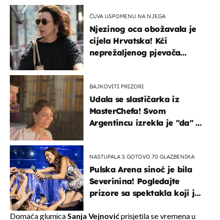
ČUVA USPOMENU NA NJEGA
Njezinog oca obožavala je
cijela Hrvatska! Kći
neprežaljenog pjevača
projurila špicom na dva
kotača
BAJKOVITI PRIZORI
Udala se slastičarka iz
MasterChefa! Svom
Argentincu izrekla je "da" u
rodnoj Hercegovini
NASTUPALA S GOTOVO 70 GLAZBENIKA
Pulska Arena sinoć je bila
Severinina! Pogledajte
prizore sa spektakla koji je
rasprodan mjesec dana
ranije
Domaća glumica
Sanja Vejnović
prisjetila se vremena u