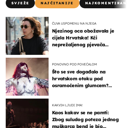
SVJEŽE
NAJČITANIJE
NAJKOMENTIRAN
ČUVA USPOMENU NA NJEGA
Njezinog oca obožavala je
cijela Hrvatska! Kći
neprežaljenog pjevača
projurila špicom na dva
kotača
PONOVNO POD POVEĆALOM
Što se sve događalo na
hrvatskom otoku pod
osramoćenim glumcem?
Bizarni prizori i danas
izazivaju nevjericu
KAKVIH LJUDI IMA!
Kaos kakav se ne pamti:
Zbog suludog poteza jednog
muškarca bend je bio