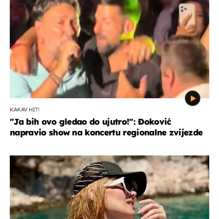
KAKAV HIT!
"Ja bih ovo gledao do ujutro!": Đoković
napravio show na koncertu regionalne zvijezde