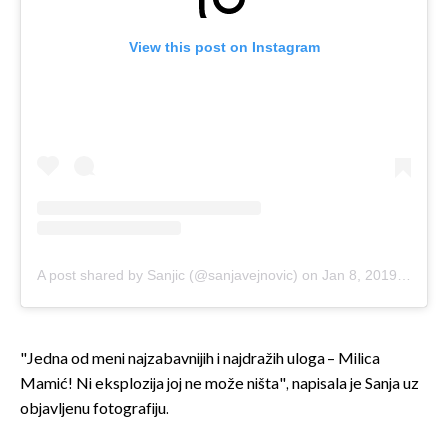
View this post on Instagram
A post shared by Sanjic (@sanjavejnovic)
on
Jan 8, 2019 at 7:20am PST
"Jedna od meni najzabavnijih i najdražih uloga – Milica
Mamić! Ni eksplozija joj ne može ništa", napisala je Sanja uz
objavljenu fotografiju.