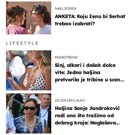
NASLJEDNIK
ANKETA: Koju ženu bi Serhat
trebao izabrati?
LIFESTYLE
MIKROTREND
Sinj, alkari i dašak dolce
vite: Jedna haljina
pretvorila je tribine u scenu
iz talijanskog filma
ZA SINJSKU ALKU
Haljina Sonje Jandroković
radi ono što tražimo od
dobrog kroja: Naglašava
struk, a sada je i na