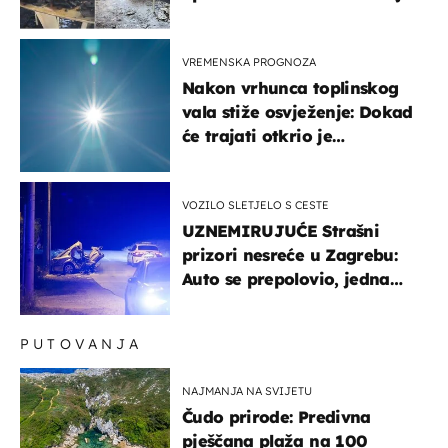
gorjelo, smijali su se, pili i
pokazivali mi srednji prst"
VREMENSKA PROGNOZA
Nakon vrhunca toplinskog
vala stiže osvježenje: Dokad
će trajati otkrio je
meteorolog
VOZILO SLETJELO S CESTE
UZNEMIRUJUĆE Strašni
prizori nesreće u Zagrebu:
Auto se prepolovio, jedna
osoba poginula
PUTOVANJA
NAJMANJA NA SVIJETU
Čudo prirode: Predivna
pješčana plaža na 100