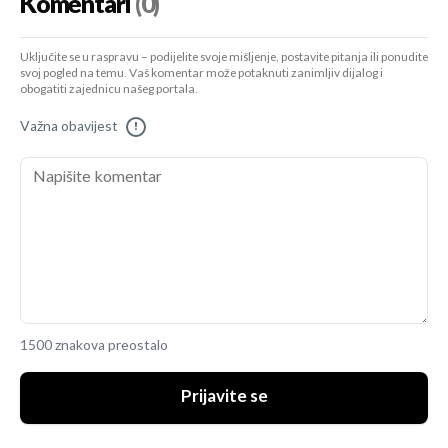
Komentari
(0)
Uključite se u raspravu – podijelite svoje mišljenje, postavite pitanja ili ponudite
svoj pogled na temu. Vaš komentar može potaknuti zanimljiv dijalog i
obogatiti zajednicu našeg portala.
Važna obavijest
!
1500 znakova preostalo
Prijavite se