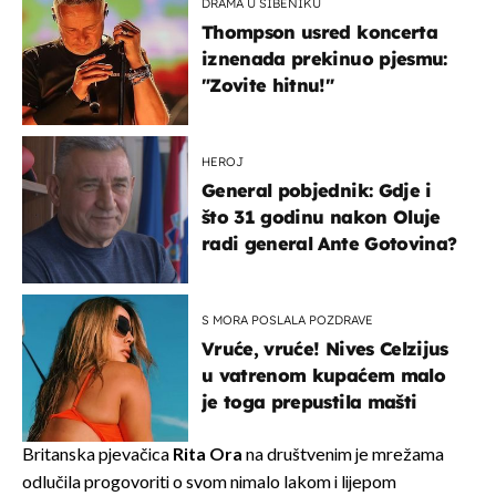
DRAMA U ŠIBENIKU
Thompson usred koncerta
iznenada prekinuo pjesmu:
"Zovite hitnu!"
HEROJ
General pobjednik: Gdje i
što 31 godinu nakon Oluje
radi general Ante Gotovina?
S MORA POSLALA POZDRAVE
Vruće, vruće! Nives Celzijus
u vatrenom kupaćem malo
je toga prepustila mašti
Britanska pjevačica
Rita Ora
na društvenim je mrežama
odlučila progovoriti o svom nimalo lakom i lijepom