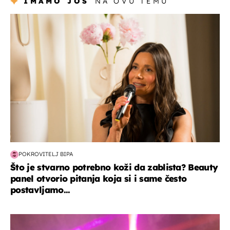
IMAMO JOŠ
NA OVU TEMU
moda & ljepota
POKROVITELJ BIPA
Što je stvarno potrebno koži da zablista? Beauty
panel otvorio pitanja koja si i same često
postavljamo...
kultura & zabava