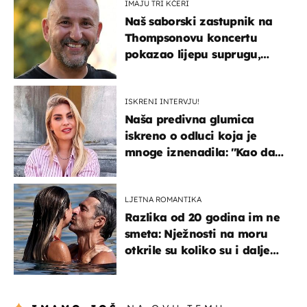
IMAJU TRI KĆERI
Naš saborski zastupnik na
Thompsonovu koncertu
pokazao lijepu suprugu,
koja godinama izbjegava
javnost
ISKRENI INTERVJU!
Naša predivna glumica
iskreno o odluci koja je
mnoge iznenadila: ''Kao da
mi je veliki teret pao s leđa''
LJETNA ROMANTIKA
Razlika od 20 godina im ne
smeta: Nježnosti na moru
otkrile su koliko su i dalje
zaljubljeni