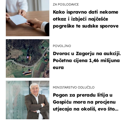
ZA POSLODAVCE
Kako ispravno dati nekome
otkaz i izbjeći najčešće
pogreške te sudske sporove
POVOLJNO
Dvorac u Zagorju na aukciji.
Početna cijena 1,46 milijuna
eura
MINISTARSTVO ODLUČILO
Pogon za preradu litija u
Gospiću mora na procjenu
utjecaja na okoliš, evo što
kaže ulagač