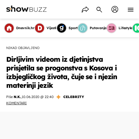
Dnevnik.hr
Vijesti
Sport
Putovanja
Lifestyle
NIKAD OBJAVLJENO
Dirljivim videom iz djetinjstva
prisjetila se progonstva s Kosova i
izbjegličkog života, čuje se i njezin
materinji jezik
Piše
N.K.
,
10.06.2020 @ 22:40
CELEBRITY
KOMENTARI
OMOGUĆI OBAVIJESTI