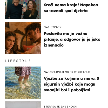
Sreći nema kraja! Napokon
su saznali spol djeteta
NASLJEDNIK
Postavila mu je važno
pitanje, a odgovor ju je jako
iznenadio
LIFESTYLE
NAJSIGURNIJI OBLIK REKREACIJE
Vježbe za koljeno u moru: 5
sigurnih vježbi koje mogu
smanjiti bol i poboljšati
pokretljivost
I TERASA JE SAN SNOVA!