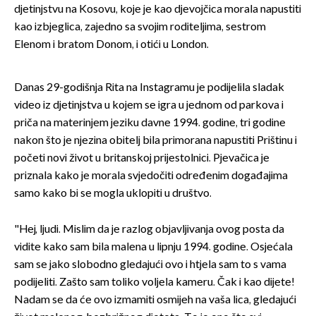
djetinjstvu na Kosovu, koje je kao djevojčica morala napustiti
kao izbjeglica, zajedno sa svojim roditeljima, sestrom
Elenom i bratom Donom, i otići u London.
Danas 29-godišnja Rita na Instagramu je podijelila sladak
video iz djetinjstva u kojem se igra u jednom od parkova i
priča na materinjem jeziku davne 1994. godine, tri godine
nakon što je njezina obitelj bila primorana napustiti Prištinu i
početi novi život u britanskoj prijestolnici. Pjevačica je
priznala kako je morala svjedočiti određenim događajima
samo kako bi se mogla uklopiti u društvo.
"Hej, ljudi. Mislim da je razlog objavljivanja ovog posta da
vidite kako sam bila malena u lipnju 1994. godine. Osjećala
sam se jako slobodno gledajući ovo i htjela sam to s vama
podijeliti. Zašto sam toliko voljela kameru. Čak i kao dijete!
Nadam se da će ovo izmamiti osmijeh na vaša lica, gledajući