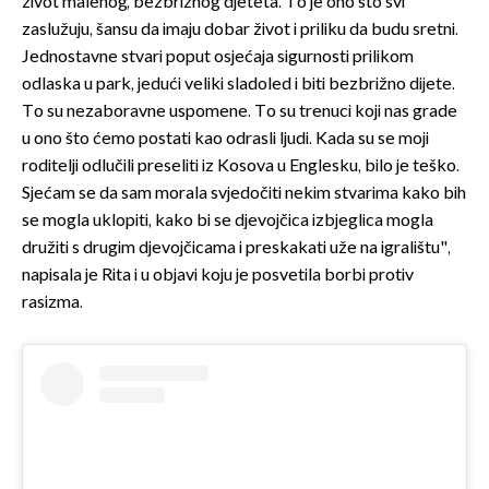
život malenog, bezbrižnog djeteta. To je ono što svi
zaslužuju, šansu da imaju dobar život i priliku da budu sretni.
Jednostavne stvari poput osjećaja sigurnosti prilikom
odlaska u park, jedući veliki sladoled i biti bezbrižno dijete.
To su nezaboravne uspomene. To su trenuci koji nas grade
u ono što ćemo postati kao odrasli ljudi. Kada su se moji
roditelji odlučili preseliti iz Kosova u Englesku, bilo je teško.
Sjećam se da sam morala svjedočiti nekim stvarima kako bih
se mogla uklopiti, kako bi se djevojčica izbjeglica mogla
družiti s drugim djevojčicama i preskakati uže na igralištu",
napisala je Rita i u objavi koju je posvetila borbi protiv
rasizma.