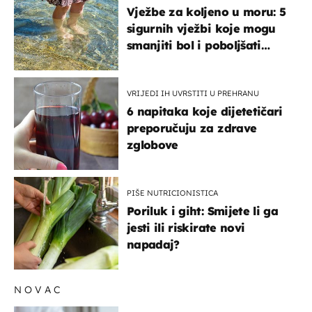
Vježbe za koljeno u moru: 5
sigurnih vježbi koje mogu
smanjiti bol i poboljšati
pokretljivost
VRIJEDI IH UVRSTITI U PREHRANU
6 napitaka koje dijetetičari
preporučuju za zdrave
zglobove
PIŠE NUTRICIONISTICA
Poriluk i giht: Smijete li ga
jesti ili riskirate novi
napadaj?
NOVAC