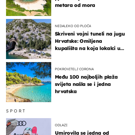
metara od mora
NEDALEKO OD PLOČA
Skriveni vojni tuneli na jugu
Hrvatske: Omiljena
kupališta na koja lokalci u
miru dolaze roniti i skakati
u more
POKROVITELJ CORONA
Među 100 najboljih plaža
svijeta našla se i jedna
hrvatska
SPORT
ODLAZI
Umirovila se jedna od