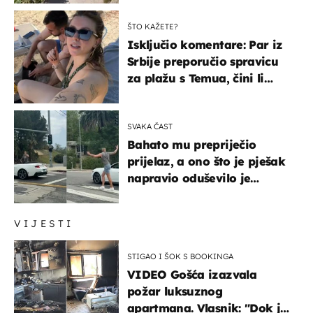
ŠTO KAŽETE?
Isključio komentare: Par iz
Srbije preporučio spravicu
za plažu s Temua, čini li
vam se ovo sigurnim?
SVAKA ČAST
Bahato mu prepriječio
prijelaz, a ono što je pješak
napravio oduševilo je
društvene mreže
VIJESTI
STIGAO I ŠOK S BOOKINGA
VIDEO Gošća izazvala
požar luksuznog
apartmana. Vlasnik: "Dok je