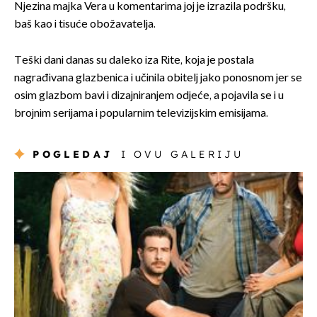
Njezina majka Vera u komentarima joj je izrazila podršku,
baš kao i tisuće obožavatelja.
Teški dani danas su daleko iza Rite, koja je postala
nagrađivana glazbenica i učinila obitelj jako ponosnom jer se
osim glazbom bavi i dizajniranjem odjeće, a pojavila se i u
brojnim serijama i popularnim televizijskim emisijama.
POGLEDAJ
I OVU GALERIJU