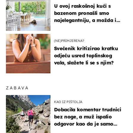
U ovoj raskošnoj kući s
bazenom pronašli smo
najelegantniju, a možda i
najljepšu bijelu kuhinju
(NE)PRIMJERENA?
Svećenik kritizirao kratku
odjeću usred toplinskog
vala, slažete li se s njim?
ZABAVA
KAO IZ PIŠTOLJA
Dobacila komentar trudnici
bez noge, a muž ispalio
odgovor kao da je samo
čekao…