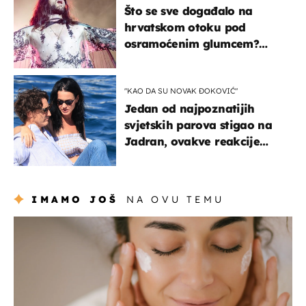
Što se sve događalo na
hrvatskom otoku pod
osramoćenim glumcem?
Bizarni prizori i danas
izazivaju nevjericu
"KAO DA SU NOVAK ĐOKOVIĆ"
Jedan od najpoznatijih
svjetskih parova stigao na
Jadran, ovakve reakcije
vjerojatno nisu očekivali
IMAMO JOŠ
NA OVU TEMU
moda & ljepota