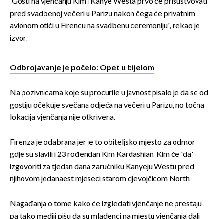
izazivaju nevjericu
'Gosti na vjenčanju Kim i Kanye Westa prvo će prisustvovati
pred svadbenoj večeri u Parizu nakon čega će privatnim
avionom otići u Firencu na svadbenu ceremoniju', rekao je
izvor.
Odbrojavanje je počelo: Opet u bijelom
Na pozivnicama koje su procurile u javnost pisalo je da se od
gostiju očekuje svečana odjeća na večeri u Parizu, no točna
lokacija vjenčanja nije otkrivena.
Firenza je odabrana jer je to obiteljsko mjesto za odmor
gdje su slavili i 23 rođendan Kim Kardashian. Kim će 'da'
izgovoriti za tjedan dana zaručniku Kanyeju Westu pred
njihovom jedanaest mjeseci starom djevojčicom North.
Nagađanja o tome kako će izgledati vjenčanje ne prestaju
pa tako mediji pišu da su mladenci na mjestu vjenčanja dali