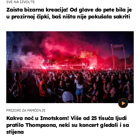
SVE NA IZVOL'TE
Zaista bizarna kreacija! Od glave do pete bila je
u prozirnoj čipki, baš ništa nije pokušala sakriti
PRIZORI ZA PAMĆENJE
Kakva noć u Imotskom! Više od 25 tisuća ljudi
pratilo Thompsona, neki su koncert gledali i sa
stijena