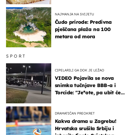
ustima
NAJMANJA NA SVIJETU
Čudo prirode: Predivna
pješčana plaža na 100
metara od mora
SPORT
CIPELARILI GA DOK JE LEŽAO
VIDEO Pojavila se nova
snimka tučnjave BBB-a i
Torcide: "Je*ote, pa ubit će
ga!"
DRAMATIČAN PREOKRET
Kakva drama u Zagrebu!
Hrvatska srušila Srbiju i