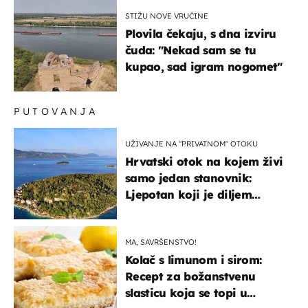
STIŽU NOVE VRUĆINE
Plovila čekaju, s dna izviru
čuda: "Nekad sam se tu
kupao, sad igram nogomet"
PUTOVANJA
UŽIVANJE NA "PRIVATNOM" OTOKU
Hrvatski otok na kojem živi
samo jedan stanovnik:
Ljepotan koji je diljem
svijeta poznat po svojem
"bijelom zlatu"
MA, SAVRŠENSTVO!
Kolač s limunom i sirom:
Recept za božanstvenu
slasticu koja se topi u