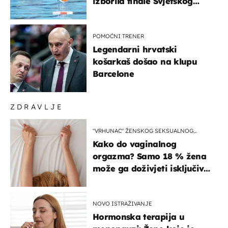
izborila finale Svjetskog
prvenstva
POMOĆNI TRENER
Legendarni hrvatski
košarkaš došao na klupu
Barcelone
ZDRAVLJE
"VRHUNAC" ŽENSKOG SEKSUALNOG
ISKUSTVA
Kako do vaginalnog
orgazma? Samo 18 % žena
može ga doživjeti isključivo
na ovaj način
NOVO ISTRAŽIVANJE
Hormonska terapija u