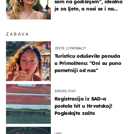
sam na godišnjem”, idealna
je za ljeto, a nosi se i na
zagrebačkoj špici
ZABAVA
JESTE LI PROBALI?
Turisticu oduševila ponuda
u Primoštenu: "Oni su puno
pametniji od nas"
ZANIMLJIVO
Registracija iz SAD-a
postala hit u Hrvatskoj!
Pogledajte zašto
UPS!