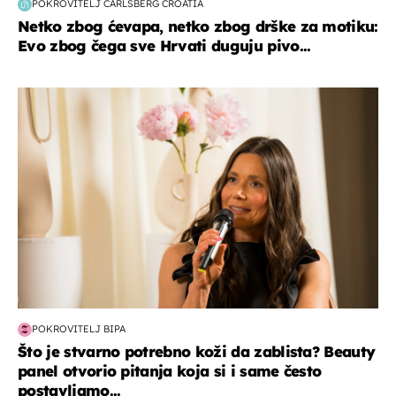
POKROVITELJ CARLSBERG CROATIA
Netko zbog ćevapa, netko zbog drške za motiku:
Evo zbog čega sve Hrvati duguju pivo...
moda & ljepota
POKROVITELJ BIPA
Što je stvarno potrebno koži da zablista? Beauty
panel otvorio pitanja koja si i same često
postavljamo...