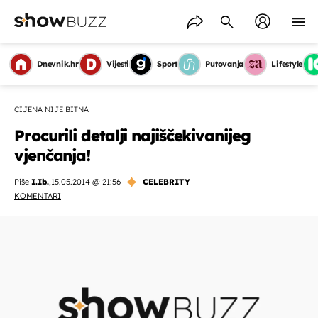
Dnevnik.hr
Vijesti
Sport
Putovanja
Lifestyle
CIJENA NIJE BITNA
Procurili detalji najiščekivanijeg
vjenčanja!
Piše
I.Ib.
,
15.05.2014 @ 21:56
CELEBRITY
KOMENTARI
OMOGUĆI OBAVIJESTI