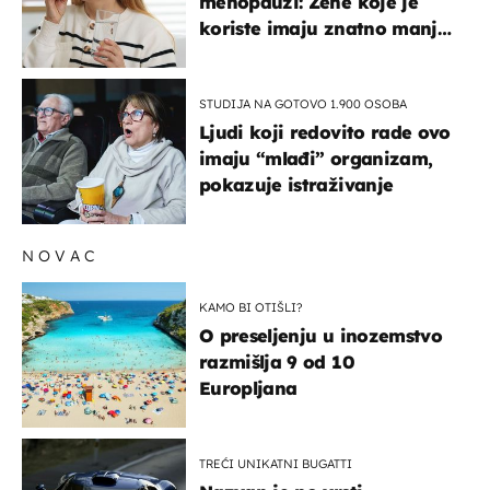
menopauzi: Žene koje je
koriste imaju znatno manji
rizik od ovoga
STUDIJA NA GOTOVO 1.900 OSOBA
Ljudi koji redovito rade ovo
imaju “mlađi” organizam,
pokazuje istraživanje
NOVAC
KAMO BI OTIŠLI?
O preseljenju u inozemstvo
razmišlja 9 od 10
Europljana
TREĆI UNIKATNI BUGATTI