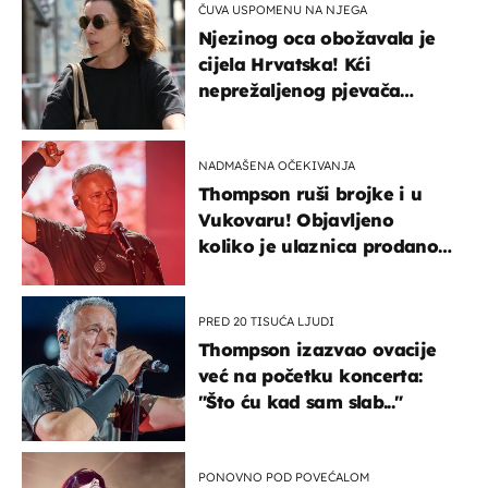
ČUVA USPOMENU NA NJEGA
Njezinog oca obožavala je
cijela Hrvatska! Kći
neprežaljenog pjevača
projurila špicom na dva
kotača
NADMAŠENA OČEKIVANJA
Thompson ruši brojke i u
Vukovaru! Objavljeno
koliko je ulaznica prodano
u kratkom vremenu
PRED 20 TISUĆA LJUDI
Thompson izazvao ovacije
već na početku koncerta:
"Što ću kad sam slab..."
PONOVNO POD POVEĆALOM