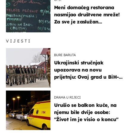
Meni domaćeg restorana
nasmijao društvene mreže!
Za sve je zaslužan
urnebesan naziv jela
VIJESTI
BURE BARUTA
Ukrajinski stručnjak
upozorava na novu
prijetnju: Ovaj grad u BiH-u
bi mogao biti žarište
DRAMA U RIJECI
Urušio se balkon kuće, na
njemu bile dvije osobe:
"Život im je visio o koncu"