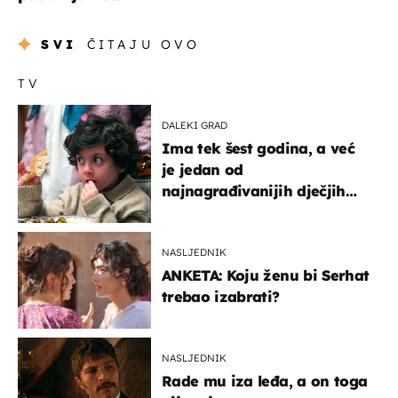
SVI
ČITAJU OVO
TV
DALEKI GRAD
Ima tek šest godina, a već
je jedan od
najnagrađivanijih dječjih
glumaca
NASLJEDNIK
ANKETA: Koju ženu bi Serhat
trebao izabrati?
NASLJEDNIK
Rade mu iza leđa, a on toga