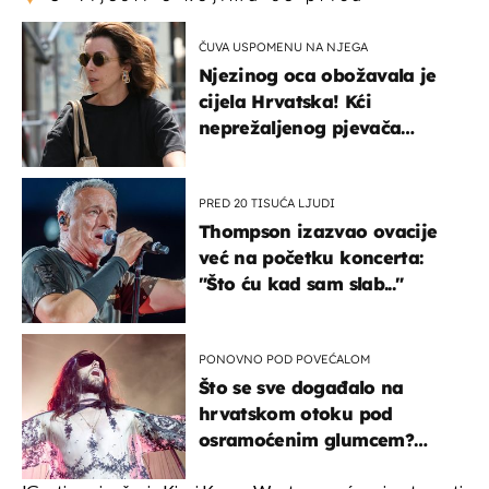
ČUVA USPOMENU NA NJEGA
Njezinog oca obožavala je
cijela Hrvatska! Kći
neprežaljenog pjevača
projurila špicom na dva
kotača
PRED 20 TISUĆA LJUDI
Thompson izazvao ovacije
već na početku koncerta:
"Što ću kad sam slab..."
PONOVNO POD POVEĆALOM
Što se sve događalo na
hrvatskom otoku pod
osramoćenim glumcem?
Bizarni prizori i danas