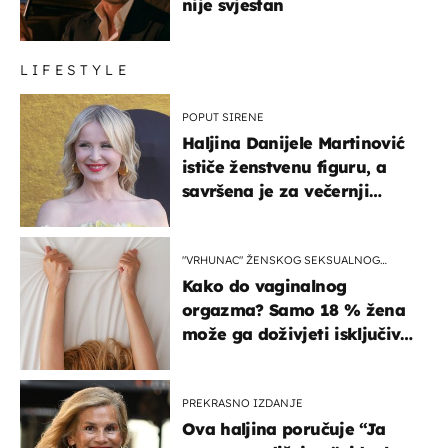
nije svjestan
LIFESTYLE
POPUT SIRENE
Haljina Danijele Martinović
ističe ženstvenu figuru, a
savršena je za večernji
izlazak na moru
"VRHUNAC" ŽENSKOG SEKSUALNOG
ISKUSTVA
Kako do vaginalnog
orgazma? Samo 18 % žena
može ga doživjeti isključivo
na ovaj način
PREKRASNO IZDANJE
Ova haljina poručuje “Ja