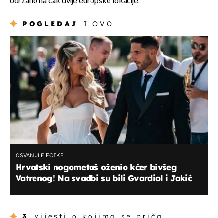
održano na čak dvije europske lokacije.
POGLEDAJ
I OVO
OSVANULE FOTKE
Hrvatski nogometaš oženio kćer bivšeg
Vatrenog! Na svadbi su bili Gvardiol i Jakić
3
vijesti o kojima se priča