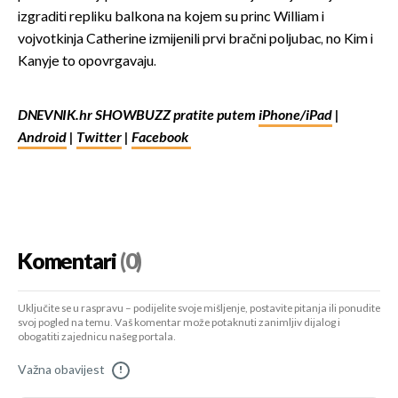
izgraditi repliku balkona na kojem su princ William i
vojvotkinja Catherine izmijenili prvi bračni poljubac, no Kim i
Kanyje to opovrgavaju.
DNEVNIK.hr SHOWBUZZ pratite putem
iPhone/iPad
|
Android
|
Twitter
|
Facebook
Komentari
(0)
Uključite se u raspravu – podijelite svoje mišljenje, postavite pitanja ili ponudite
svoj pogled na temu. Vaš komentar može potaknuti zanimljiv dijalog i
obogatiti zajednicu našeg portala.
Važna obavijest
!