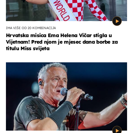
IMA VIŠE OD 20 KOMBINACIJA
Hrvatska misica Ema Helena Vičar stigla u
Vijetnam! Pred njom je mjesec dana borbe za
titulu Miss svijeta