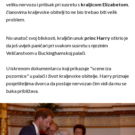
veliku nervozu i pritisak pri susretu s
kraljicom Elizabetom
,
članovima kraljevske obitelji to ne bio trebao biti velik
problem.
No unatoč svoj bliskosti, kraljičin unuk
princ Harry
otkrio je
da još uvijek paničari pri svakom susretu s njezinim
Veličanstvom u Buckinghamskoj palači.
U iskrenom dokumentarcu koji prikazuje "scene iza
pozornice" u palači i život kraljevske obitelje, Harry priznaje
posjetiteljima dvorca da postaje nervozan čim vidi da mu se
baka približava.