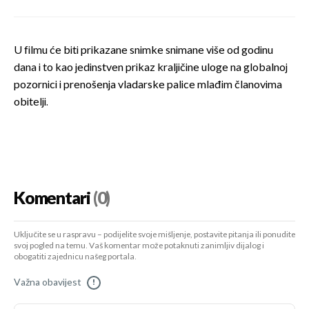
U filmu će biti prikazane snimke snimane više od godinu
dana i to kao jedinstven prikaz kraljičine uloge na globalnoj
pozornici i prenošenja vladarske palice mlađim članovima
obitelji.
Komentari
(0)
Uključite se u raspravu – podijelite svoje mišljenje, postavite pitanja ili ponudite
svoj pogled na temu. Vaš komentar može potaknuti zanimljiv dijalog i
obogatiti zajednicu našeg portala.
Važna obavijest
!