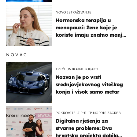
NOVO ISTRAŽIVANJE
Hormonska terapija u
menopauzi: Žene koje je
koriste imaju znatno manji
rizik od ovoga
NOVAC
TREĆI UNIKATNI BUGATTI
Nazvan je po vrsti
srednjovjekovnog viteškog
konja i visok samo metar
POKROVITELJ PHILIP MORRIS ZAGREB
Digitalna rješenja za
stvarne probleme: Dva
hrvatska projekta dobila