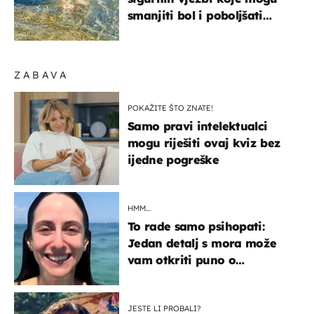
smanjiti bol i poboljšati
pokretljivost
ZABAVA
POKAŽITE ŠTO ZNATE!
Samo pravi intelektualci
mogu riješiti ovaj kviz bez
ijedne pogreške
HMM…
To rade samo psihopati:
Jedan detalj s mora može
vam otkriti puno o
prijateljima
JESTE LI PROBALI?