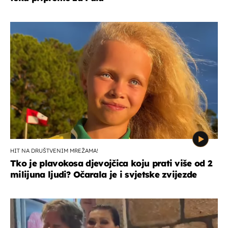
HIT NA DRUŠTVENIM MREŽAMA!
Tko je plavokosa djevojčica koju prati više od 2
milijuna ljudi? Očarala je i svjetske zvijezde