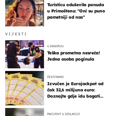
Turisticu oduševila ponuda
u Primoštenu: "Oni su puno
pametniji od nas"
VIJESTI
U ZAGORJU
Teška prometna nesreća!
Jedna osoba poginula
ČESTITAMO!
Izvučen je Eurojackpot od
čak 32,6 milijuna eura:
Doznajte gdje idu bogati
dobitci u Hrvatskoj
PACIJENT U IZOLACIJI