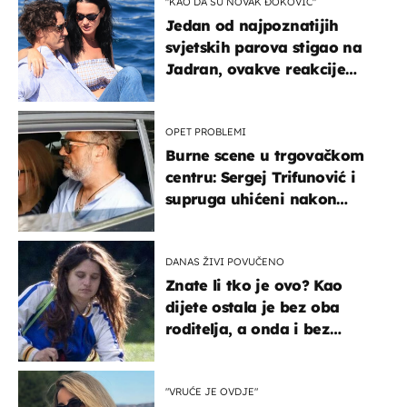
"KAO DA SU NOVAK ĐOKOVIĆ"
Jedan od najpoznatijih
svjetskih parova stigao na
Jadran, ovakve reakcije
vjerojatno nisu očekivali
OPET PROBLEMI
Burne scene u trgovačkom
centru: Sergej Trifunović i
supruga uhićeni nakon
svađe!
DANAS ŽIVI POVUČENO
Znate li tko je ovo? Kao
dijete ostala je bez oba
roditelja, a onda i bez
milijuna koje je trebala
naslijediti
"VRUĆE JE OVDJE"