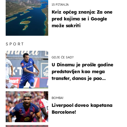
15 PITANJA
Kviz općeg znanja: Za one
pred kojima se i Google
može sakriti
SPORT
GDJE ĆE SAD?
U Dinamu je prošle godine
predstavljen kao mega
transfer, danas je pao
najniže u karijeri
BOMBA!
Liverpool doveo kapetana
Barcelone!