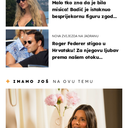
Malo tko zna da je bila
misica! Badić je istaknuo
besprijekornu figuru zgodne
voditeljice
NOVA ZVIJEZDA NA JADRANU
Roger Federer stigao u
Hrvatsku! Za njegovu ljubav
prema našem otoku
zaslužan je jedan poznati
Hrvat
IMAMO JOŠ
NA OVU TEMU
moda & ljepota