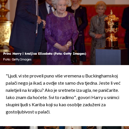
Princ Harry i kraljica Elizabeta (Foto: Getty Images)
Foto: Getty Images
"Ljudi, vi ste proveli puno više vremena u Buckinghamskoj
palači nego ja ikad, a ovdje ste samo dva tjedna. Jeste li već
naletjeli na kraljicu? Ako je sretnete iza ugla, ne paničarite.
Iako znam da hoćete. Svi to radimo", govori Harry u snimci
skupini ljudi s Kariba koji su kao osoblje zaduženi za
gostoljubivost u palači.