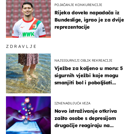
POJAČANJE KONKURENCIJE
Rijeka dovela napadača iz
Bundeslige, igrao je za dvije
reprezentacije
ZDRAVLJE
NAJSIGURNIJI OBLIK REKREACIJE
Vježbe za koljeno u moru: 5
sigurnih vježbi koje mogu
smanjiti bol i poboljšati
pokretljivost
IZNENAĐUJUĆA VEZA
Novo istraživanje otkriva
zašto osobe s depresijom
drugačije reagiraju na
lajkove