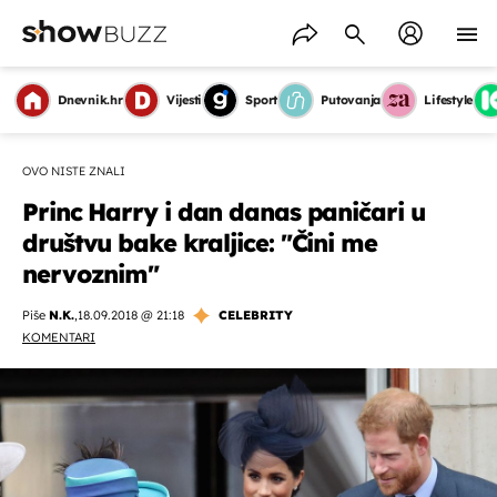
Dnevnik.hr
Vijesti
Sport
Putovanja
Lifestyle
OVO NISTE ZNALI
Princ Harry i dan danas paničari u
društvu bake kraljice: "Čini me
nervoznim"
Piše
N.K.
,
18.09.2018 @ 21:18
CELEBRITY
KOMENTARI
OMOGUĆI OBAVIJESTI