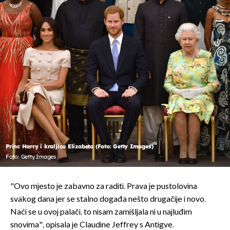
Princ Harry i kraljica Elizabeta (Foto: Getty Images)
Foto: Getty Images
"Ovo mjesto je zabavno za raditi. Prava je pustolovina
svakog dana jer se stalno događa nešto drugačije i novo.
Naći se u ovoj palači, to nisam zamišljala ni u najluđim
snovima", opisala je Claudine Jeffrey s Antigve.