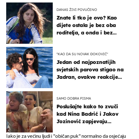
DANAS ŽIVI POVUČENO
Znate li tko je ovo? Kao
dijete ostala je bez oba
roditelja, a onda i bez
milijuna koje je trebala
naslijediti
"KAO DA SU NOVAK ĐOKOVIĆ"
Jedan od najpoznatijih
svjetskih parova stigao na
Jadran, ovakve reakcije
vjerojatno nisu očekivali
SAMO DOBRA PISMA
Poslušajte kako to zvuči
kad Nina Badrić i Jakov
Jozinović zapjevaju
Oliverov hit!
Iako je za većinu ljudi i "običan puk" normalno da osjećaju