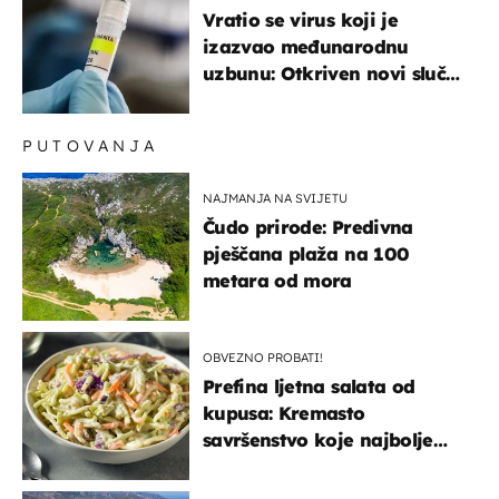
Vratio se virus koji je
izazvao međunarodnu
uzbunu: Otkriven novi slučaj
u Europi
PUTOVANJA
NAJMANJA NA SVIJETU
Čudo prirode: Predivna
pješčana plaža na 100
metara od mora
OBVEZNO PROBATI!
Prefina ljetna salata od
kupusa: Kremasto
savršenstvo koje najbolje
paše uz pečeno meso