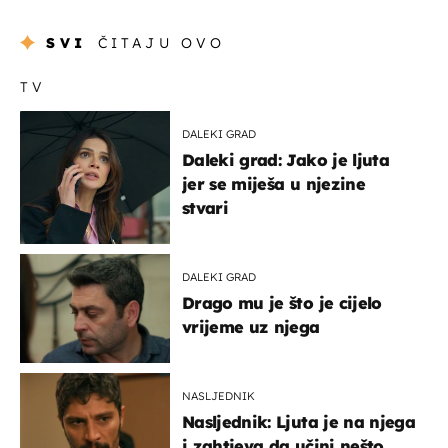
SVI
ČITAJU OVO
TV
DALEKI GRAD
Daleki grad: Jako je ljuta
jer se miješa u njezine
stvari
DALEKI GRAD
Drago mu je što je cijelo
vrijeme uz njega
NASLJEDNIK
Nasljednik: Ljuta je na njega
i zahtjeva da učini nešto