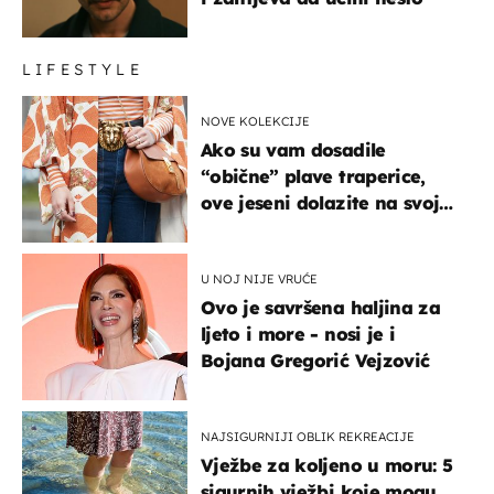
LIFESTYLE
NOVE KOLEKCIJE
Ako su vam dosadile
“obične” plave traperice,
ove jeseni dolazite na svoje
- izdvajamo 15 hit modela
U NOJ NIJE VRUĆE
Ovo je savršena haljina za
ljeto i more - nosi je i
Bojana Gregorić Vejzović
NAJSIGURNIJI OBLIK REKREACIJE
Vježbe za koljeno u moru: 5
sigurnih vježbi koje mogu