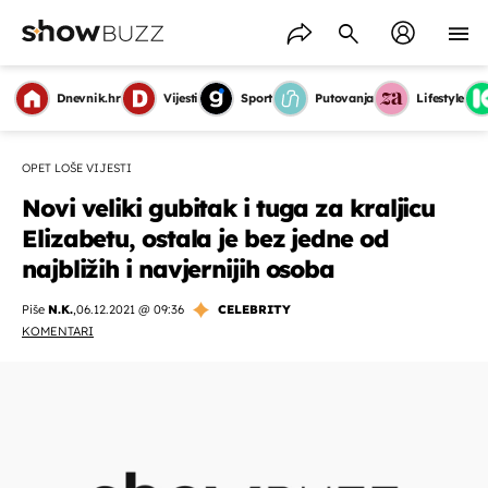
Dnevnik.hr
Vijesti
Sport
Putovanja
Lifestyle
OPET LOŠE VIJESTI
Novi veliki gubitak i tuga za kraljicu
Elizabetu, ostala je bez jedne od
najbližih i navjernijih osoba
Piše
N.K.
,
06.12.2021 @ 09:36
CELEBRITY
KOMENTARI
OMOGUĆI OBAVIJESTI