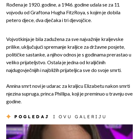
Rođena je 1920. godine, a 1946. godine udala se za 11.
vojvodu od Graftona Hugha FitzRoya, s kojim je dobila
petero djece, dva dječaka i tri djevojčice.
Vojvotkinja je bila zadužena za sve najvažnije kraljevske
prilike, uključujući spremanje kraljice za državne posjete,
političke sastanke, a njihov odnos je s godinama prerastao u
veliko prijateljstvo. Ostala je jedna od kraljičinih
najdugovječnijih i najbližih prijateljica sve do svoje smrti.
Annina smrt novi je udarac za kraljicu Elizabetu nakon smrti
njezina supruga, princa Phillipa, koji je preminuo u travnju ove
godine.
POGLEDAJ
I OVU GALERIJU