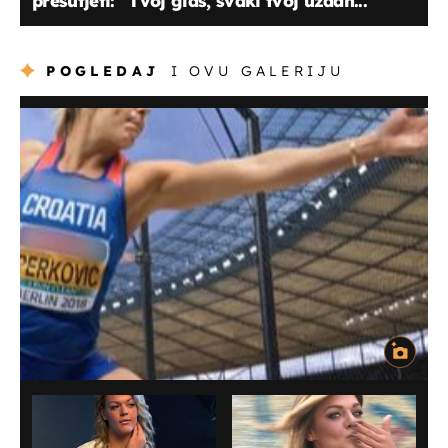
prešutjeti: ''Tvoj glas, svaki tvoj uzdah...''
POGLEDAJ
I OVU GALERIJU