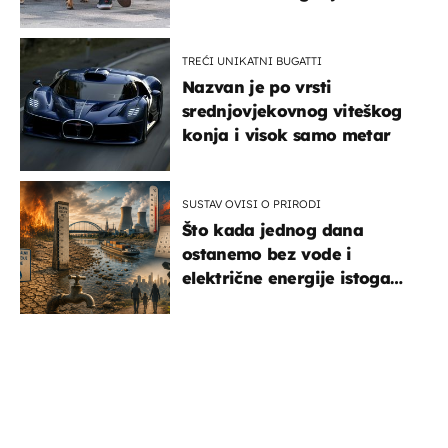
TREĆI UNIKATNI BUGATTI
Nazvan je po vrsti
srednjovjekovnog viteškog
konja i visok samo metar
SUSTAV OVISI O PRIRODI
Što kada jednog dana
ostanemo bez vode i
električne energije istoga
dana?