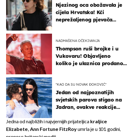
Njezinog oca obožavala je
cijela Hrvatska! Kći
neprežaljenog pjevača
projurila špicom na dva
kotača
NADMAŠENA OČEKIVANJA
Thompson ruši brojke i u
Vukovaru! Objavljeno
koliko je ulaznica prodano
u kratkom vremenu
"KAO DA SU NOVAK ĐOKOVIĆ"
Jedan od najpoznatijih
svjetskih parova stigao na
Jadran, ovakve reakcije
vjerojatno nisu očekivali
Jedna od najbližih i najvjernijih prijateljica
kraljice
Elizabete,
Ann Fortune FitzRoy
umrla je u 101. godini,