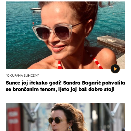
"OKUPANA SUNCEM"
Sunce joj itekako godi! Sandra Bagarić pohvalila
se brončanim tenom, ljeto joj baš dobro stoji