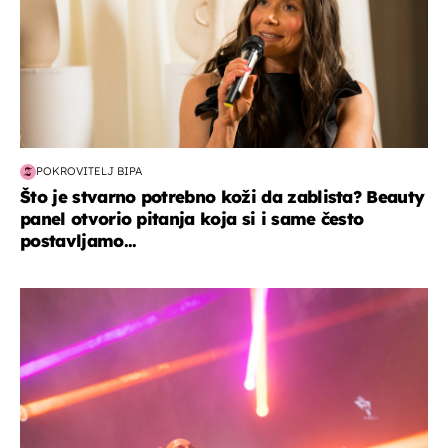
POKROVITELJ BIPA
Što je stvarno potrebno koži da zablista? Beauty
panel otvorio pitanja koja si i same često
postavljamo...
kultura & zabava