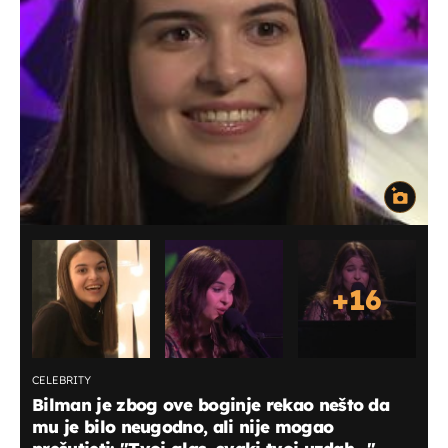
+
16
CELEBRITY
Bilman je zbog ove boginje rekao nešto da
mu je bilo neugodno, ali nije mogao