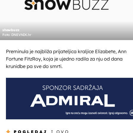
showbuzz
Foto: DNEVNIK.hr
Preminula je najbliža prijateljica kraljice Elizabete, Ann
Fortune FitzRoy, koja je ujedno radila za nju od dana
krunidbe pa sve do smrti.
POGLEDAJ
I OVO