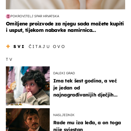
POKROVITELJ SPAR HRVATSKA
Omiljene proizvode za njegu sada možete kupiti
i usput, tijekom nabavke namirnica...
SVI
ČITAJU OVO
TV
DALEKI GRAD
Ima tek šest godina, a već
je jedan od
najnagrađivanijih dječjih
glumaca
NASLJEDNIK
Rade mu iza leđa, a on toga
nije svjestan