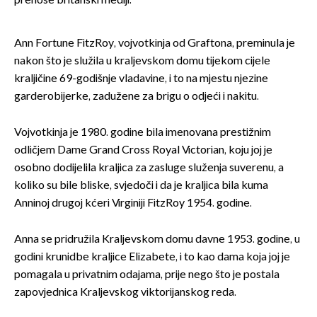
prenose britanski mediji.
Ann Fortune FitzRoy, vojvotkinja od Graftona, preminula je
nakon što je služila u kraljevskom domu tijekom cijele
kraljičine 69-godišnje vladavine, i to na mjestu njezine
garderobijerke, zadužene za brigu o odjeći i nakitu.
Vojvotkinja je 1980. godine bila imenovana prestižnim
odličjem Dame Grand Cross Royal Victorian, koju joj je
osobno dodijelila kraljica za zasluge služenja suverenu, a
koliko su bile bliske, svjedoči i da je kraljica bila kuma
Anninoj drugoj kćeri Virginiji FitzRoy 1954. godine.
Anna se pridružila Kraljevskom domu davne 1953. godine, u
godini krunidbe kraljice Elizabete, i to kao dama koja joj je
pomagala u privatnim odajama, prije nego što je postala
zapovjednica Kraljevskog viktorijanskog reda.