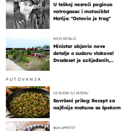
U teškoj nesreći poginuo
vatrogasac i motociklst
Matija: "Ostavio je trag"
NOVI DETALJI
Ministar objavio nove
detalje o sudaru vlakova!
Dvadeset je ozlijeđenih,
mlađa žena na intenzivnoj
PUTOVANJA
UZ RUČAK ILI VEČERU
Savršeni prilog: Recept za
najfinije mahune sa špekom
BON APPETIT!