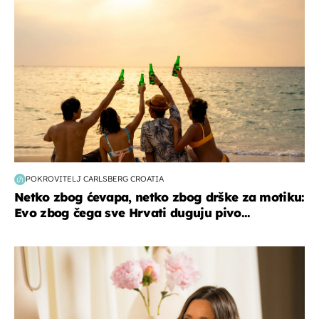
POKROVITELJ CARLSBERG CROATIA
Netko zbog ćevapa, netko zbog drške za motiku:
Evo zbog čega sve Hrvati duguju pivo...
moda & ljepota