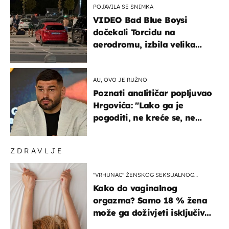
POJAVILA SE SNIMKA
VIDEO Bad Blue Boysi
dočekali Torcidu na
aerodromu, izbila velika
masovna tučnjava
AU, OVO JE RUŽNO
Poznati analitičar popljuvao
Hrgovića: "Lako ga je
pogoditi, ne kreće se, ne
koristi noge..."
ZDRAVLJE
"VRHUNAC" ŽENSKOG SEKSUALNOG
ISKUSTVA
Kako do vaginalnog
orgazma? Samo 18 % žena
može ga doživjeti isključivo
na ovaj način