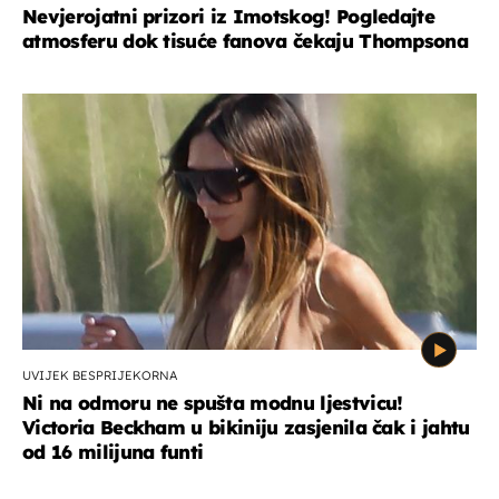
Nevjerojatni prizori iz Imotskog! Pogledajte
atmosferu dok tisuće fanova čekaju Thompsona
UVIJEK BESPRIJEKORNA
Ni na odmoru ne spušta modnu ljestvicu!
Victoria Beckham u bikiniju zasjenila čak i jahtu
od 16 milijuna funti