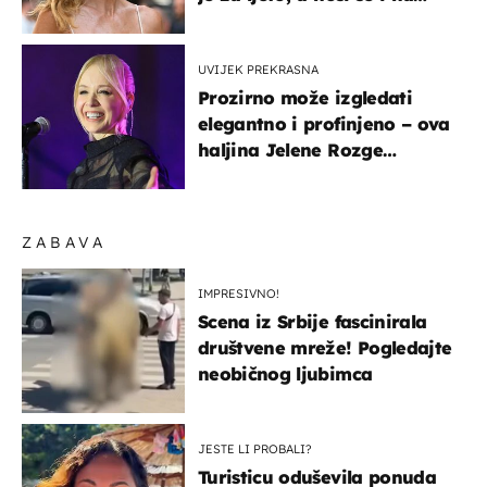
zagrebačkoj špici
UVIJEK PREKRASNA
Prozirno može izgledati
elegantno i profinjeno – ova
haljina Jelene Rozge
najbolji je dokaz
ZABAVA
IMPRESIVNO!
Scena iz Srbije fascinirala
društvene mreže! Pogledajte
neobičnog ljubimca
JESTE LI PROBALI?
Turisticu oduševila ponuda