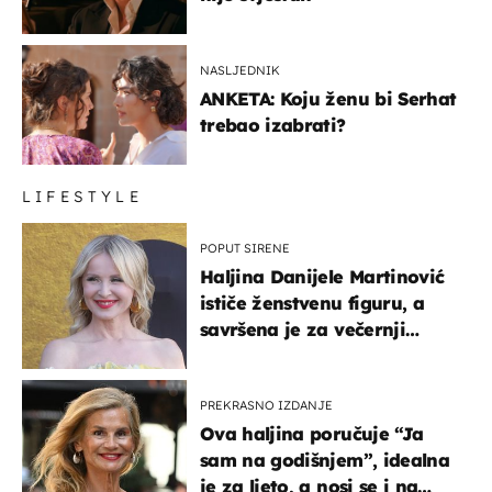
NASLJEDNIK
ANKETA: Koju ženu bi Serhat
trebao izabrati?
LIFESTYLE
POPUT SIRENE
Haljina Danijele Martinović
ističe ženstvenu figuru, a
savršena je za večernji
izlazak na moru
PREKRASNO IZDANJE
Ova haljina poručuje “Ja
sam na godišnjem”, idealna
je za ljeto, a nosi se i na