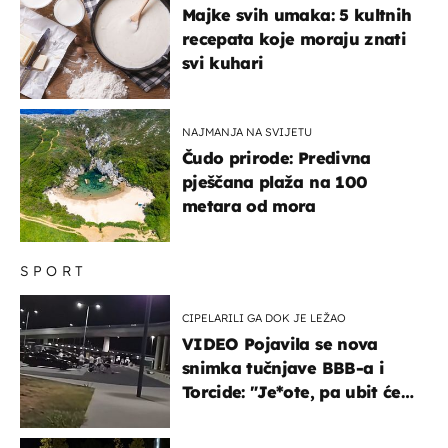
Majke svih umaka: 5 kultnih
recepata koje moraju znati
svi kuhari
NAJMANJA NA SVIJETU
Čudo prirode: Predivna
pješčana plaža na 100
metara od mora
SPORT
CIPELARILI GA DOK JE LEŽAO
VIDEO Pojavila se nova
snimka tučnjave BBB-a i
Torcide: "Je*ote, pa ubit će
ga!"