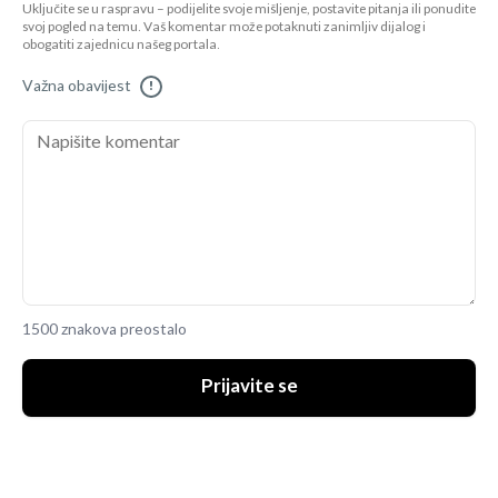
Uključite se u raspravu – podijelite svoje mišljenje, postavite pitanja ili ponudite
svoj pogled na temu. Vaš komentar može potaknuti zanimljiv dijalog i
obogatiti zajednicu našeg portala.
Važna obavijest
!
1500 znakova preostalo
Prijavite se