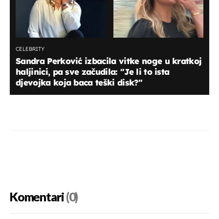
CELEBRITY
Sandra Perković izbacila vitke noge u kratkoj
haljinici, pa sve začudila: "Je li to ista
djevojka koja baca teški disk?"
Komentari
(0)