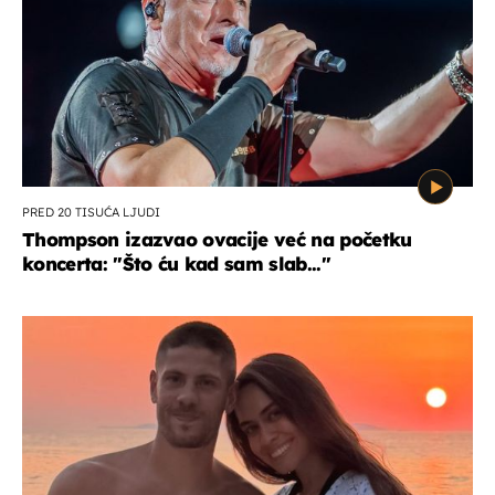
PRED 20 TISUĆA LJUDI
Thompson izazvao ovacije već na početku
koncerta: "Što ću kad sam slab..."