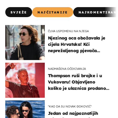
SVJEŽE
NAJČITANIJE
NAJKOMENTIRAN
ČUVA USPOMENU NA NJEGA
Njezinog oca obožavala je
cijela Hrvatska! Kći
neprežaljenog pjevača
projurila špicom na dva
kotača
NADMAŠENA OČEKIVANJA
Thompson ruši brojke i u
Vukovaru! Objavljeno
koliko je ulaznica prodano
u kratkom vremenu
"KAO DA SU NOVAK ĐOKOVIĆ"
Jedan od najpoznatijih