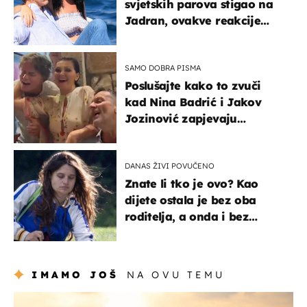
svjetskih parova stigao na
Jadran, ovakve reakcije
vjerojatno nisu očekivali
SAMO DOBRA PISMA
Poslušajte kako to zvuči
kad Nina Badrić i Jakov
Jozinović zapjevaju
Oliverov hit!
DANAS ŽIVI POVUČENO
Znate li tko je ovo? Kao
dijete ostala je bez oba
roditelja, a onda i bez
milijuna koje je trebala
naslijediti
IMAMO JOŠ
NA OVU TEMU
zanimljivosti