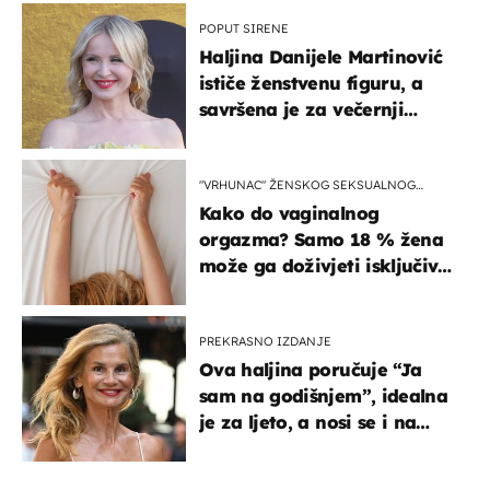
POPUT SIRENE
Haljina Danijele Martinović
ističe ženstvenu figuru, a
savršena je za večernji
izlazak na moru
"VRHUNAC" ŽENSKOG SEKSUALNOG
ISKUSTVA
Kako do vaginalnog
orgazma? Samo 18 % žena
može ga doživjeti isključivo
na ovaj način
PREKRASNO IZDANJE
Ova haljina poručuje “Ja
sam na godišnjem”, idealna
je za ljeto, a nosi se i na
zagrebačkoj špici