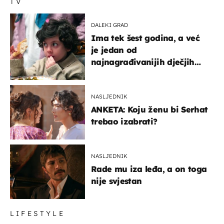
TV
DALEKI GRAD
Ima tek šest godina, a već
je jedan od
najnagrađivanijih dječjih
glumaca
NASLJEDNIK
ANKETA: Koju ženu bi Serhat
trebao izabrati?
NASLJEDNIK
Rade mu iza leđa, a on toga
nije svjestan
LIFESTYLE