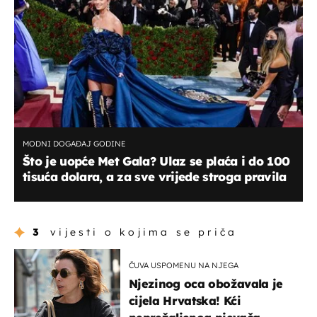
MODNI DOGAĐAJ GODINE
Što je uopće Met Gala? Ulaz se plaća i do 100
tisuća dolara, a za sve vrijede stroga pravila
3
vijesti o kojima se priča
ČUVA USPOMENU NA NJEGA
Njezinog oca obožavala je
cijela Hrvatska! Kći