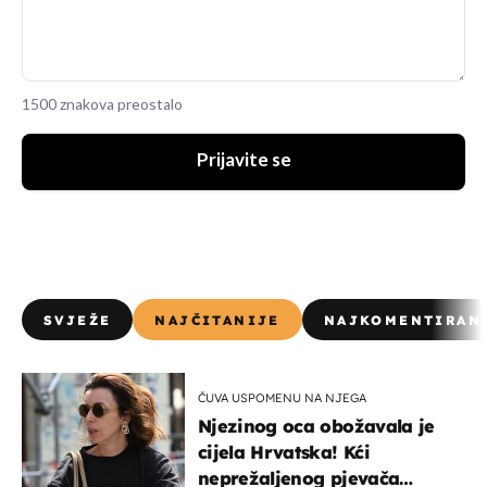
1500 znakova preostalo
Prijavite se
SVJEŽE
NAJČITANIJE
NAJKOMENTIRAN
ČUVA USPOMENU NA NJEGA
Njezinog oca obožavala je
cijela Hrvatska! Kći
neprežaljenog pjevača