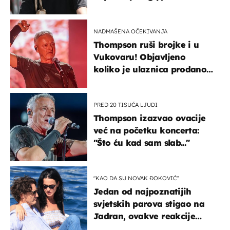
projurila špicom na dva
kotača
NADMAŠENA OČEKIVANJA
Thompson ruši brojke i u
Vukovaru! Objavljeno
koliko je ulaznica prodano
u kratkom vremenu
PRED 20 TISUĆA LJUDI
Thompson izazvao ovacije
već na početku koncerta:
"Što ću kad sam slab..."
"KAO DA SU NOVAK ĐOKOVIĆ"
Jedan od najpoznatijih
svjetskih parova stigao na
Jadran, ovakve reakcije
vjerojatno nisu očekivali