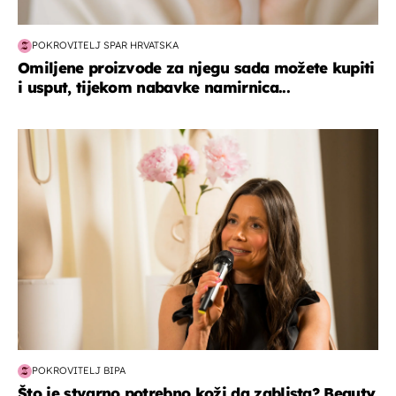
POKROVITELJ SPAR HRVATSKA
Omiljene proizvode za njegu sada možete kupiti
i usput, tijekom nabavke namirnica...
moda & ljepota
POKROVITELJ BIPA
Što je stvarno potrebno koži da zablista? Beauty