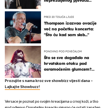
neprežaljenog pjevača
projurila špicom na dva
kotača
PRED 20 TISUĆA LJUDI
Thompson izazvao ovacije
već na početku koncerta:
"Što ću kad sam slab..."
PONOVNO POD POVEĆALOM
Što se sve događalo na
hrvatskom otoku pod
osramoćenim glumcem?
Bizarni prizori i danas
izazivaju nevjericu
Prozujite s nama kroz sve showbizz vijesti dana –
Lajkajte Showbuzz!
Versace je poznat po svojim kreacijama u crnoj koži, a tko
god odjenuo Donatelinu kreaciju sigurno će ostati zapažen.