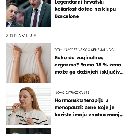
Legendarni hrvatski
košarkaš došao na klupu
Barcelone
ZDRAVLJE
"VRHUNAC" ŽENSKOG SEKSUALNOG
ISKUSTVA
Kako do vaginalnog
orgazma? Samo 18 % žena
može ga doživjeti isključivo
na ovaj način
NOVO ISTRAŽIVANJE
Hormonska terapija u
menopauzi: Žene koje je
koriste imaju znatno manji
rizik od ovoga