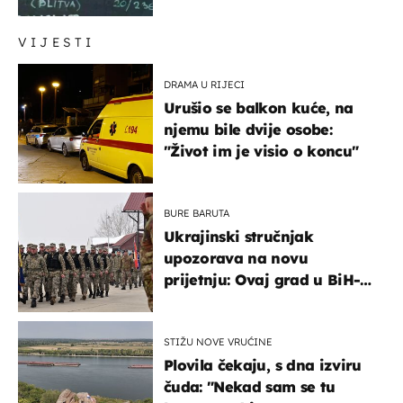
urnebesan naziv jela
VIJESTI
DRAMA U RIJECI
Urušio se balkon kuće, na
njemu bile dvije osobe:
"Život im je visio o koncu"
BURE BARUTA
Ukrajinski stručnjak
upozorava na novu
prijetnju: Ovaj grad u BiH-u
bi mogao biti žarište
STIŽU NOVE VRUĆINE
Plovila čekaju, s dna izviru
čuda: "Nekad sam se tu