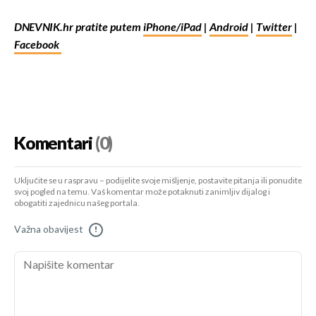
DNEVNIK.hr pratite putem
iPhone/iPad
|
Android
|
Twitter
|
Facebook
Komentari
(0)
Uključite se u raspravu – podijelite svoje mišljenje, postavite pitanja ili ponudite
svoj pogled na temu. Vaš komentar može potaknuti zanimljiv dijalog i
obogatiti zajednicu našeg portala.
Važna obavijest
!