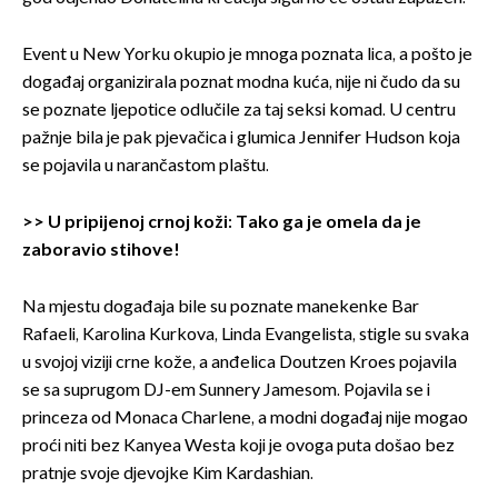
Event u New Yorku okupio je mnoga poznata lica, a pošto je
događaj organizirala poznat modna kuća, nije ni čudo da su
se poznate ljepotice odlučile za taj seksi komad. U centru
pažnje bila je pak pjevačica i glumica Jennifer Hudson koja
se pojavila u narančastom plaštu.
>>
U pripijenoj crnoj koži: Tako ga je omela da je
zaboravio stihove!
Na mjestu događaja bile su poznate manekenke Bar
Rafaeli, Karolina Kurkova, Linda Evangelista, stigle su svaka
u svojoj viziji crne kože, a anđelica Doutzen Kroes pojavila
se sa suprugom DJ-em Sunnery Jamesom. Pojavila se i
princeza od Monaca Charlene, a modni događaj nije mogao
proći niti bez Kanyea Westa koji je ovoga puta došao bez
pratnje svoje djevojke Kim Kardashian.