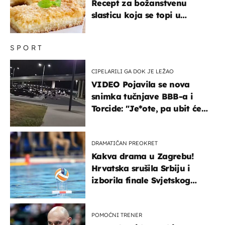
Recept za božanstvenu
slasticu koja se topi u
ustima
SPORT
CIPELARILI GA DOK JE LEŽAO
VIDEO Pojavila se nova
snimka tučnjave BBB-a i
Torcide: "Je*ote, pa ubit će
ga!"
DRAMATIČAN PREOKRET
Kakva drama u Zagrebu!
Hrvatska srušila Srbiju i
izborila finale Svjetskog
prvenstva
POMOĆNI TRENER