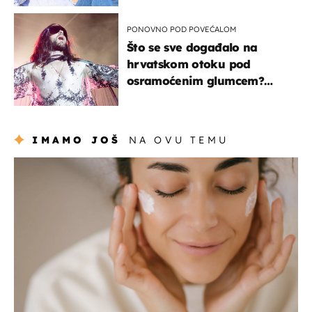
PONOVNO POD POVEĆALOM
Što se sve događalo na
hrvatskom otoku pod
osramoćenim glumcem?
Bizarni prizori i danas
izazivaju nevjericu
IMAMO JOŠ
NA OVU TEMU
moda & ljepota