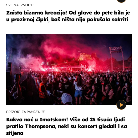
SVE NA IZVOL'TE
Zaista bizarna kreacija! Od glave do pete bila je
u prozirnoj čipki, baš ništa nije pokušala sakriti
PRIZORI ZA PAMĆENJE
Kakva noć u Imotskom! Više od 25 tisuća ljudi
pratilo Thompsona, neki su koncert gledali i sa
stijena