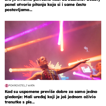
panel otvorio pitanja koja si i same često
postavljamo...
kultura & zabava
POKROVITELJ WATA
Kad su uspomene previše dobre za samo jedno
gledanje: Mali uređaj koji je još jednom oživio
trenutke s ple...