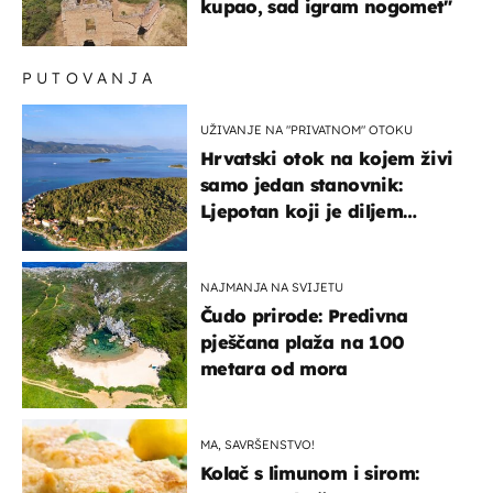
kupao, sad igram nogomet"
PUTOVANJA
UŽIVANJE NA "PRIVATNOM" OTOKU
Hrvatski otok na kojem živi
samo jedan stanovnik:
Ljepotan koji je diljem
svijeta poznat po svojem
"bijelom zlatu"
NAJMANJA NA SVIJETU
Čudo prirode: Predivna
pješčana plaža na 100
metara od mora
MA, SAVRŠENSTVO!
Kolač s limunom i sirom: