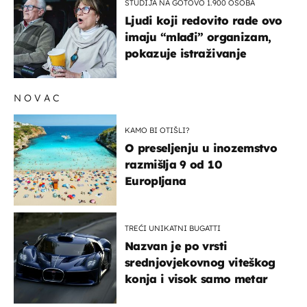
STUDIJA NA GOTOVO 1.900 OSOBA
Ljudi koji redovito rade ovo
imaju “mlađi” organizam,
pokazuje istraživanje
NOVAC
KAMO BI OTIŠLI?
O preseljenju u inozemstvo
razmišlja 9 od 10
Europljana
TREĆI UNIKATNI BUGATTI
Nazvan je po vrsti
srednjovjekovnog viteškog
konja i visok samo metar