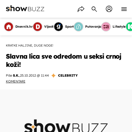
Dnevnik.hr
Vijesti
Sport
Putovanja
Lifestyle
KRATKE HALJINE, DUGE NOGE!
Slavna lica sve odredom u seksi crnoj
koži!
Piše
S.K.
,
25.10.2012 @ 11:44
CELEBRITY
KOMENTARI
OMOGUĆI OBAVIJESTI