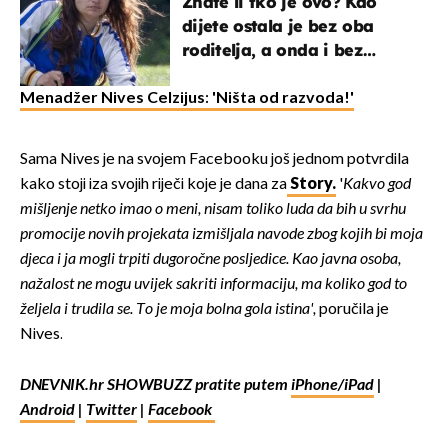
Znate li tko je ovo? Kao
dijete ostala je bez oba
roditelja, a onda i bez
milijuna koje je trebala
naslijediti
Menadžer Nives Celzijus: 'Ništa od razvoda!'
Sama Nives je na svojem Facebooku još jednom potvrdila
kako stoji iza svojih riječi koje je dana za
Story.
'
Kakvo god
mišljenje netko imao o meni, nisam toliko luda da bih u svrhu
promocije novih projekata izmišljala navode zbog kojih bi moja
djeca i ja mogli trpiti dugoročne posljedice. Kao javna osoba,
nažalost ne mogu uvijek sakriti informaciju, ma koliko god to
željela i trudila se. To je moja bolna gola istina',
poručila je
Nives.
DNEVNIK.hr SHOWBUZZ pratite putem
iPhone/iPad
|
Android
|
Twitter
|
Facebook