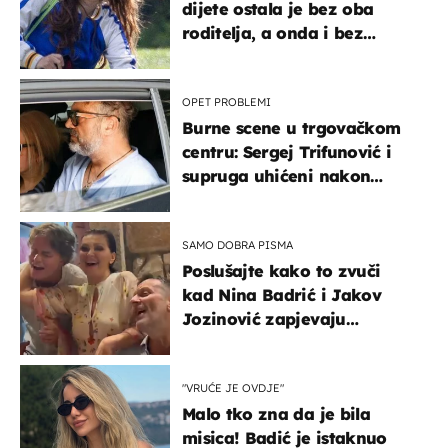
dijete ostala je bez oba
roditelja, a onda i bez
milijuna koje je trebala
naslijediti
OPET PROBLEMI
Burne scene u trgovačkom
centru: Sergej Trifunović i
supruga uhićeni nakon
svađe!
SAMO DOBRA PISMA
Poslušajte kako to zvuči
kad Nina Badrić i Jakov
Jozinović zapjevaju
Oliverov hit!
"VRUĆE JE OVDJE"
Malo tko zna da je bila
misica! Badić je istaknuo