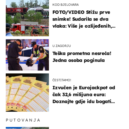
KOD BJELOVARA
FOTO/VIDEO Stižu prve
snimke! Sudarila se dva
vlaka: Više je ozlijeđenih,
hitne službe na terenu
U ZAGORJU
Teška prometna nesreća!
Jedna osoba poginula
ČESTITAMO!
Izvučen je Eurojackpot od
čak 32,6 milijuna eura:
Doznajte gdje idu bogati
dobitci u Hrvatskoj
PUTOVANJA