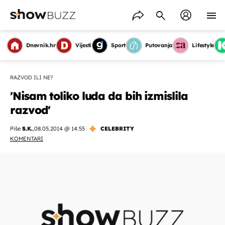
Dnevnik.hr
Vijesti
Sport
Putovanja
Lifestyle
RAZVOD ILI NE?
'Nisam toliko luda da bih izmislila
razvod'
Piše
S.K.
,
08.05.2014 @ 14:55
CELEBRITY
KOMENTARI
OMOGUĆI OBAVIJESTI