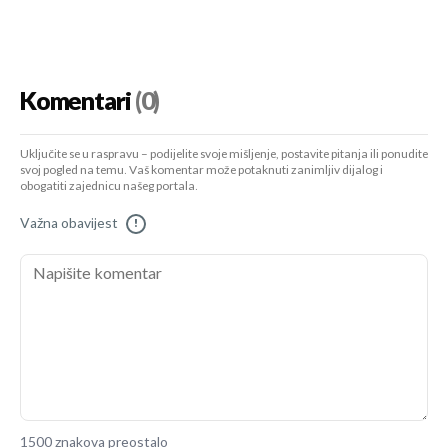
Komentari
(0)
Uključite se u raspravu – podijelite svoje mišljenje, postavite pitanja ili ponudite
svoj pogled na temu. Vaš komentar može potaknuti zanimljiv dijalog i
obogatiti zajednicu našeg portala.
Važna obavijest
!
1500 znakova preostalo