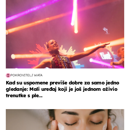
POKROVITELJ WATA
Kad su uspomene previše dobre za samo jedno
gledanje: Mali uređaj koji je još jednom oživio
trenutke s ple...
moda & ljepota