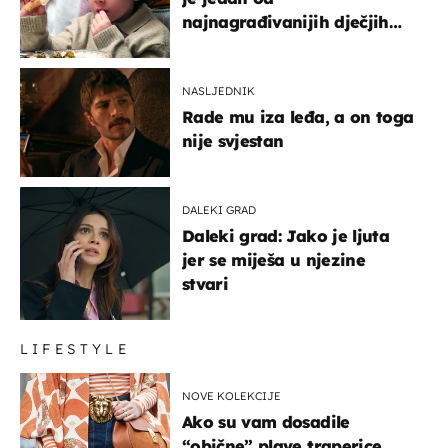
najnagrađivanijih dječjih
glumaca
NASLJEDNIK
Rade mu iza leđa, a on toga
nije svjestan
DALEKI GRAD
Daleki grad: Jako je ljuta
jer se miješa u njezine
stvari
LIFESTYLE
NOVE KOLEKCIJE
Ako su vam dosadile
“obične” plave traperice,