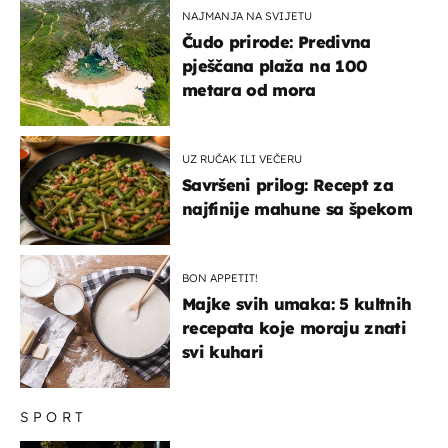
NAJMANJA NA SVIJETU
Čudo prirode: Predivna
pješčana plaža na 100
metara od mora
UZ RUČAK ILI VEČERU
Savršeni prilog: Recept za
najfinije mahune sa špekom
BON APPETIT!
Majke svih umaka: 5 kultnih
recepata koje moraju znati
svi kuhari
SPORT