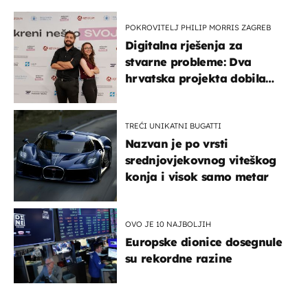
POKROVITELJ PHILIP MORRIS ZAGREB
Digitalna rješenja za
stvarne probleme: Dva
hrvatska projekta dobila
potporu za razvoj
TREĆI UNIKATNI BUGATTI
Nazvan je po vrsti
srednjovjekovnog viteškog
konja i visok samo metar
OVO JE 10 NAJBOLJIH
Europske dionice dosegnule
su rekordne razine