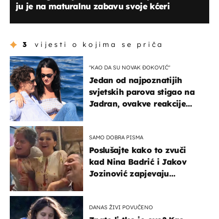
ju je na maturalnu zabavu svoje kćeri
3
vijesti o kojima se priča
"KAO DA SU NOVAK ĐOKOVIĆ"
Jedan od najpoznatijih
svjetskih parova stigao na
Jadran, ovakve reakcije
vjerojatno nisu očekivali
SAMO DOBRA PISMA
Poslušajte kako to zvuči
kad Nina Badrić i Jakov
Jozinović zapjevaju
Oliverov hit!
DANAS ŽIVI POVUČENO