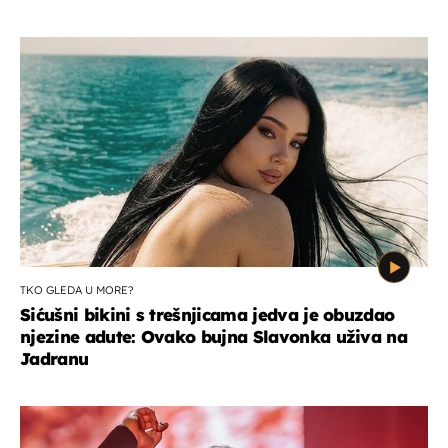
TKO GLEDA U MORE?
Sićušni bikini s trešnjicama jedva je obuzdao
njezine adute: Ovako bujna Slavonka uživa na
Jadranu