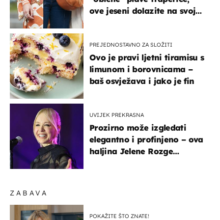
ove jeseni dolazite na svoje
- izdvajamo 15 hit modela
PREJEDNOSTAVNO ZA SLOŽITI
Ovo je pravi ljetni tiramisu s
limunom i borovnicama –
baš osvježava i jako je fin
UVIJEK PREKRASNA
Prozirno može izgledati
elegantno i profinjeno – ova
haljina Jelene Rozge
najbolji je dokaz
ZABAVA
POKAŽITE ŠTO ZNATE!