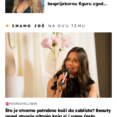
besprijekornu figuru zgodne
voditeljice
IMAMO JOŠ
NA OVU TEMU
moda & ljepota
POKROVITELJ BIPA
Što je stvarno potrebno koži da zablista? Beauty
panel otvorio pitanja koja si i same često