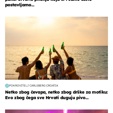
postavljamo...
zanimljivosti
POKROVITELJ CARLSBERG CROATIA
Netko zbog ćevapa, netko zbog drške za motiku:
Evo zbog čega sve Hrvati duguju pivo...
kultura & zabava