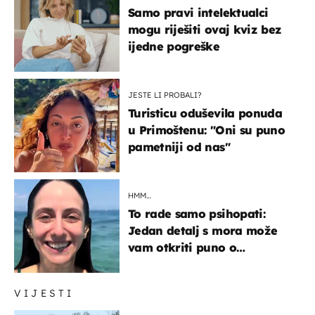
Samo pravi intelektualci
mogu riješiti ovaj kviz bez
ijedne pogreške
JESTE LI PROBALI?
Turisticu oduševila ponuda
u Primoštenu: "Oni su puno
pametniji od nas"
HMM…
To rade samo psihopati:
Jedan detalj s mora može
vam otkriti puno o
prijateljima
VIJESTI