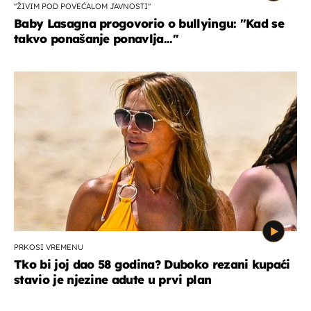
"ŽIVIM POD POVEĆALOM JAVNOSTI"
Baby Lasagna progovorio o bullyingu: "Kad se
takvo ponašanje ponavlja..."
PRKOSI VREMENU
Tko bi joj dao 58 godina? Duboko rezani kupaći
stavio je njezine adute u prvi plan