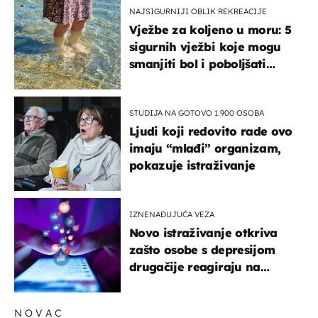
NAJSIGURNIJI OBLIK REKREACIJE
Vježbe za koljeno u moru: 5
sigurnih vježbi koje mogu
smanjiti bol i poboljšati
pokretljivost
STUDIJA NA GOTOVO 1.900 OSOBA
Ljudi koji redovito rade ovo
imaju “mlađi” organizam,
pokazuje istraživanje
IZNENAĐUJUĆA VEZA
Novo istraživanje otkriva
zašto osobe s depresijom
drugačije reagiraju na
lajkove
NOVAC