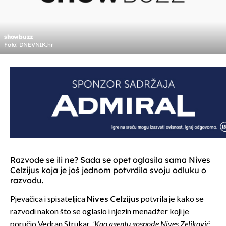
showbuzz
Foto: DNEVNIK.hr
Razvode se ili ne? Sada se opet oglasila sama Nives
Celzijus koja je još jednom potvrdila svoju odluku o
razvodu.
Pjevačica i spisateljica
Nives Celzijus
potvrila je kako se
razvodi nakon što se oglasio i njezin menadžer koji je
poručio Vedran Strukar.
'Kao agentu gospođe Nives Zeljković