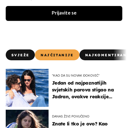
Prijavite se
SVJEŽE
NAJČITANIJE
NAJKOMENTIRAN
"KAO DA SU NOVAK ĐOKOVIĆ"
Jedan od najpoznatijih
svjetskih parova stigao na
Jadran, ovakve reakcije
vjerojatno nisu očekivali
DANAS ŽIVI POVUČENO
Znate li tko je ovo? Kao