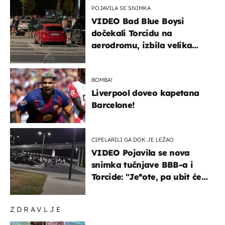
POJAVILA SE SNIMKA
VIDEO Bad Blue Boysi
dočekali Torcidu na
aerodromu, izbila velika
masovna tučnjava
BOMBA!
Liverpool doveo kapetana
Barcelone!
CIPELARILI GA DOK JE LEŽAO
VIDEO Pojavila se nova
snimka tučnjave BBB-a i
Torcide: "Je*ote, pa ubit će
ga!"
ZDRAVLJE