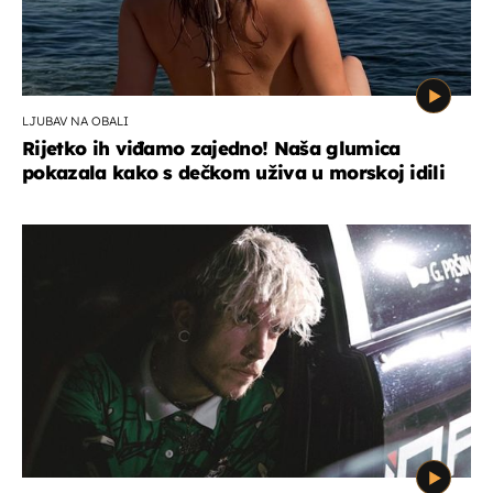
LJUBAV NA OBALI
Rijetko ih viđamo zajedno! Naša glumica
pokazala kako s dečkom uživa u morskoj idili