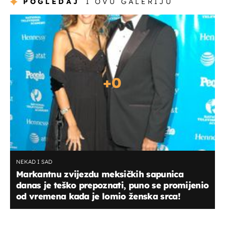
POGLEDAJ
I OVU GALERIJU
+
0
NEKAD I SAD
Markantnu zvijezdu meksičkih sapunica
danas je teško prepoznati, puno se promijenio
od vremena kada je lomio ženska srca!