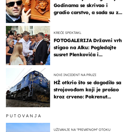
Godinama se skrivao i
gradio carstvo, a sada su za
njegovo izručenje naručili
posebno vozilo
KREĆE SPEKTAKL
FOTOGALERIJA Državni vrh
stigao na Alku: Pogledajte
susret Plenkovića i
Milanovića
NOVI INCIDENT NA PRUZI
HŽ otkrio što se dogodilo sa
strojovođom koji je prošao
kroz crveno: Pokrenut
inspekcijski nadzor
PUTOVANJA
UŽIVANJE NA "PRIVATNOM" OTOKU