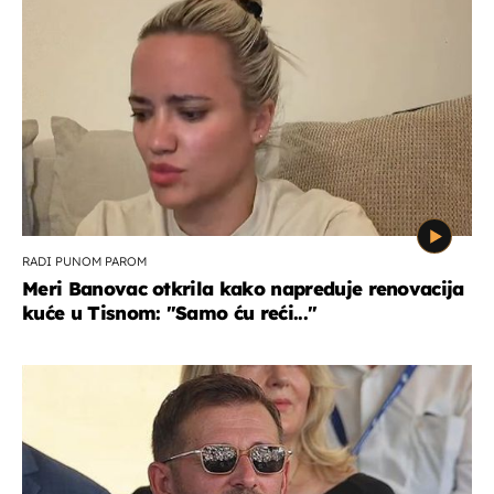
RADI PUNOM PAROM
Meri Banovac otkrila kako napreduje renovacija
kuće u Tisnom: "Samo ću reći..."