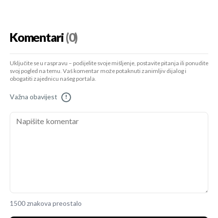
Komentari
(0)
Uključite se u raspravu – podijelite svoje mišljenje, postavite pitanja ili ponudite
svoj pogled na temu. Vaš komentar može potaknuti zanimljiv dijalog i
obogatiti zajednicu našeg portala.
Važna obavijest
!
1500 znakova preostalo