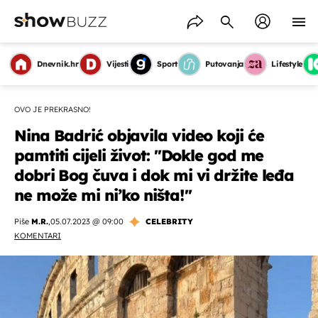
Dnevnik.hr
Vijesti
Sport
Putovanja
Lifestyle
OVO JE PREKRASNO!
Nina Badrić objavila video koji će
pamtiti cijeli život: ''Dokle god me
dobri Bog čuva i dok mi vi držite leđa
ne može mi ni’ko ništa!''
Piše
M.R.
,
05.07.2023 @ 09:00
CELEBRITY
KOMENTARI
OMOGUĆI OBAVIJESTI