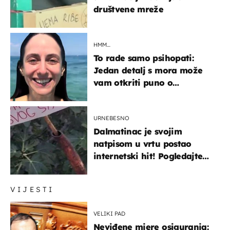
društvene mreže
HMM…
To rade samo psihopati:
Jedan detalj s mora može
vam otkriti puno o
prijateljima
URNEBESNO
Dalmatinac je svojim
natpisom u vrtu postao
internetski hit! Pogledajte
što je napisao
VIJESTI
VELIKI PAD
Neviđene mjere osiguranja: