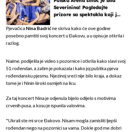
Pulska Arena sinoć je bila
Severinina! Pogledajte
prizore sa spektakla koji je
rasprodan mjesec dana
ranije
Pjevačica
Nina Badrić
ne skriva kako će ove godine
posebno pamtiti svoj koncert u Đakovu, a u opisu je otkrila i
razlog.
Naime, podijelila je video s pozornice i otkrila kako slavi svoj
51. rođendan, a zatim je pokazala i kako joj publika pjeva
rođendansku pjesmu. Njezinoj sreći nije bilo kraja, a dokaz
tome je i Ninin široki osmijeh na licu.
Za taj koncert Nina je odjenula bijelo odijelo s motivima
crvenih pusa, a kosu je ispunila valovima.
"Ukrali ste mi srce Đakovo. Nisam mogla zamisliti ljepši
rođendan nego na pozornici sa vama. Dokle god me dobri