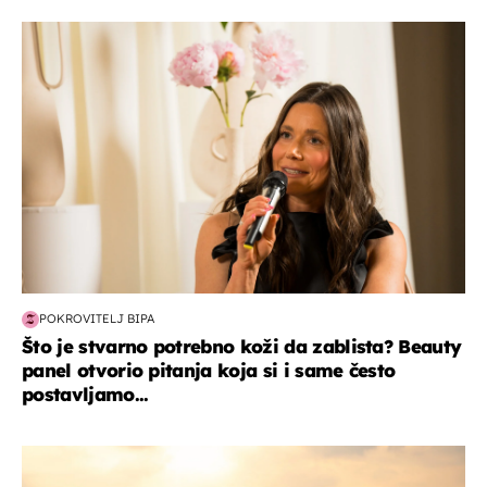
moda & ljepota
POKROVITELJ BIPA
Što je stvarno potrebno koži da zablista? Beauty
panel otvorio pitanja koja si i same često
postavljamo...
zanimljivosti