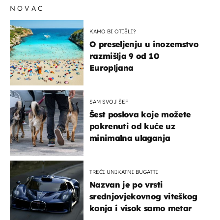
NOVAC
KAMO BI OTIŠLI?
O preseljenju u inozemstvo
razmišlja 9 od 10
Europljana
SAM SVOJ ŠEF
Šest poslova koje možete
pokrenuti od kuće uz
minimalna ulaganja
TREĆI UNIKATNI BUGATTI
Nazvan je po vrsti
srednjovjekovnog viteškog
konja i visok samo metar