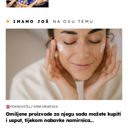
rasprodan mjesec dana
ranije
IMAMO JOŠ
NA OVU TEMU
moda & ljepota
POKROVITELJ SPAR HRVATSKA
Omiljene proizvode za njegu sada možete kupiti
i usput, tijekom nabavke namirnica...