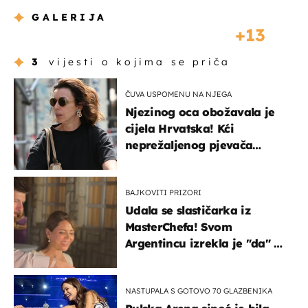
GALERIJA
13
3
vijesti o kojima se priča
ČUVA USPOMENU NA NJEGA
Njezinog oca obožavala je
cijela Hrvatska! Kći
neprežaljenog pjevača
projurila špicom na dva
kotača
BAJKOVITI PRIZORI
Udala se slastičarka iz
MasterChefa! Svom
Argentincu izrekla je "da" u
rodnoj Hercegovini
NASTUPALA S GOTOVO 70 GLAZBENIKA