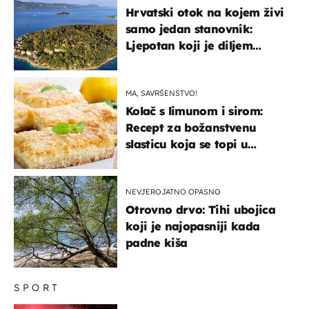
Hrvatski otok na kojem živi
samo jedan stanovnik:
Ljepotan koji je diljem
svijeta poznat po svojem
"bijelom zlatu"
MA, SAVRŠENSTVO!
Kolač s limunom i sirom:
Recept za božanstvenu
slasticu koja se topi u
ustima
NEVJEROJATNO OPASNO
Otrovno drvo: Tihi ubojica
koji je najopasniji kada
padne kiša
SPORT