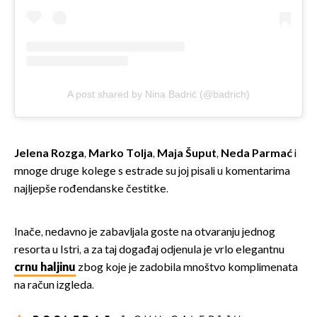
A post shared by Nina Badrić (@badrich)
Jelena Rozga
,
Marko Tolja
,
Maja Šuput
,
Neda Parmać
i
mnoge druge kolege s estrade su joj pisali u komentarima
najljepše rođendanske čestitke.
Inače, nedavno je zabavljala goste na otvaranju jednog
resorta u Istri, a za taj događaj odjenula je vrlo elegantnu
crnu haljinu
zbog koje je zadobila mnoštvo komplimenata
na račun izgleda.