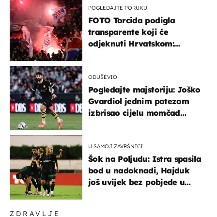
POGLEDAJTE PORUKU
FOTO Torcida podigla
transparente koji će
odjeknuti Hrvatskom:
Prozvali "moralne vertikale"
ODUŠEVIO
Pogledajte majstoriju: Joško
Gvardiol jednim potezom
izbrisao cijelu momčad
Atletica
U SAMOJ ZAVRŠNICI
Šok na Poljudu: Istra spasila
bod u nadoknadi, Hajduk
još uvijek bez pobjede u
HNL-u
ZDRAVLJE