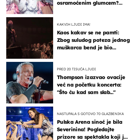
osramoćenim glumcem?
Bizarni prizori i danas
izazivaju nevjericu
KAKVIH LJUDI IMA!
Kaos kakav se ne pamti:
Zbog suludog poteza jednog
muškarca bend je bio
prisiljen prekinuti nastup
PRED 20 TISUĆA LJUDI
Thompson izazvao ovacije
već na početku koncerta:
"Što ću kad sam slab..."
NASTUPALA S GOTOVO 70 GLAZBENIKA
Pulska Arena sinoć je bila
Severinina! Pogledajte
prizore sa spektakla koji je