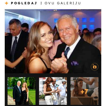
POGLEDAJ
I OVU GALERIJU
+
7