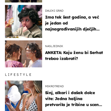
DALEKI GRAD
Ima tek šest godina, a već
je jedan od
najnagrađivanijih dječjih
glumaca
NASLJEDNIK
ANKETA: Koju ženu bi Serhat
trebao izabrati?
LIFESTYLE
MIKROTREND
Sinj, alkari i dašak dolce
vite: Jedna haljina
pretvorila je tribine u scenu
iz talijanskog filma