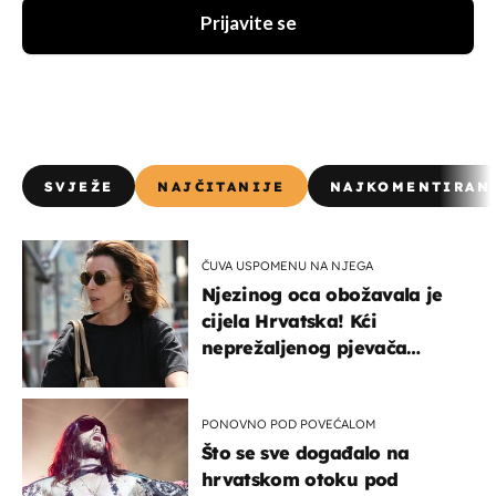
Prijavite se
SVJEŽE
NAJČITANIJE
NAJKOMENTIRAN
ČUVA USPOMENU NA NJEGA
Njezinog oca obožavala je
cijela Hrvatska! Kći
neprežaljenog pjevača
projurila špicom na dva
kotača
PONOVNO POD POVEĆALOM
Što se sve događalo na
hrvatskom otoku pod