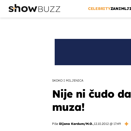
CELEBRITY
ZANIMLJ
SKOKO I MILJENICA
Nije ni čudo d
muza!
Piše
Dijana Kardum/M.O.
,
12.10.2012 @ 17:49