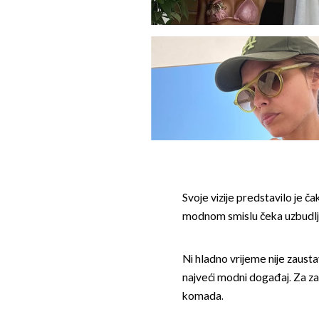
Svoje vizije predstavilo je ča
modnom smislu čeka uzbudlj
Ni hladno vrijeme nije zausta
najveći modni događaj. Za za
komada.