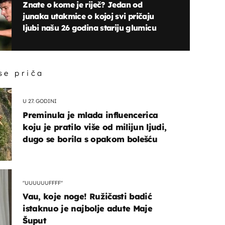
Znate o kome je riječ? Jedan od
junaka utakmice o kojoj svi pričaju
ljubi našu 26 godina stariju glumicu
 se priča
U 27. GODINI
Preminula je mlada influencerica
koju je pratilo više od milijun ljudi,
dugo se borila s opakom bolešću
"UUUUUUFFFF"
Vau, koje noge! Ružičasti badić
istaknuo je najbolje adute Maje
Šuput