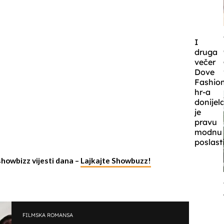
I
druga
večer
Dove
Fashio
hr-a
donijel
je
pravu
modnu
poslast
showbizz vijesti dana –
Lajkajte Showbuzz!
FILMSKA ROMANSA