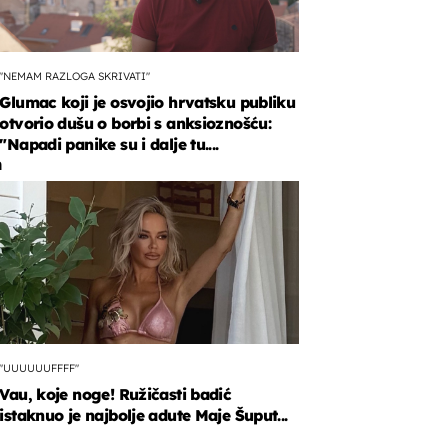
"NEMAM RAZLOGA SKRIVATI"
Glumac koji je osvojio hrvatsku publiku
otvorio dušu o borbi s anksioznošću:
"Napadi panike su i dalje tu....
n
a
icu.
"UUUUUUFFFF"
Vau, koje noge! Ružičasti badić
istaknuo je najbolje adute Maje Šuput...