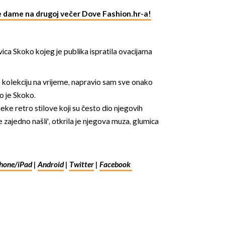
e dame na drugoj večer Dove Fashion.hr-a!
Ivica Skoko kojeg je publika ispratila ovacijama
 kolekciju na vrijeme, napravio sam sve onako
OMOGUĆI OBAVIJESTI
o je Skoko.
neke retro stilove koji su često dio njegovih
 zajedno našli', otkrila je njegova muza, glumica
hone/iPad
|
Android
|
Twitter
|
Facebook