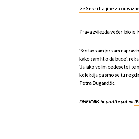
>> Seksi haljine za odvažn
Prava zvijezda večeri bio je 
'Sretan sam jer sam napravio
kako sam htio da bude', reka
'Ja jako volim pedesete i te 
kolekcija pa smo se tu negdje
Petra Dugandžić.
DNEVNIK.hr pratite putem
iP