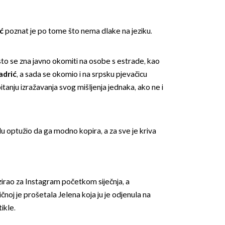
ć
poznat je po tome što nema dlake na jeziku.
često se zna javno okomiti na osobe s estrade, kao
adrić
, a sada se okomio i na srpsku pjevačicu
itanju izražavanja svog mišljenja jednaka, ako ne i
OMOGUĆI OBAVIJESTI
u optužio da ga modno kopira, a za sve je kriva
irao za Instagram početkom siječnja, a
čnoj je prošetala Jelena koja ju je odjenula na
tikle.