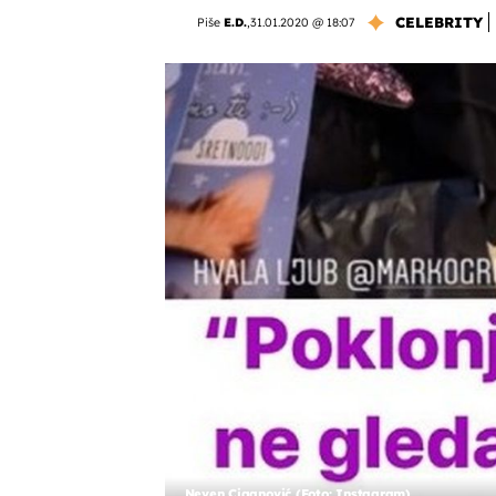
CELEBRITY
Piše
E.D.
,
31.01.2020 @ 18:07
Neven Ciganović (Foto: Instagram)