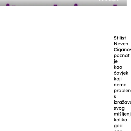
Stilist
Neven
Cigano
poznat
je
kao
čovjek
koji
nema
proble
s
izraža
svog
mišljenj
koliko
god