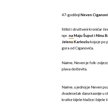
47-godišnji
Neven Ciganovi
Stilist i društveni kroničar 
npr.
na
Maju Šuput
i
Ninu B
Jelenu Karleušu
koja je po p
gora od Ciganovića.
Naime, Neven je folk-zvijezd
plava dolčevita.
Naime, u jednoj je Neven poz
dvadesetak dana kasnije u sli
kratke bijele hlačice i bijele š