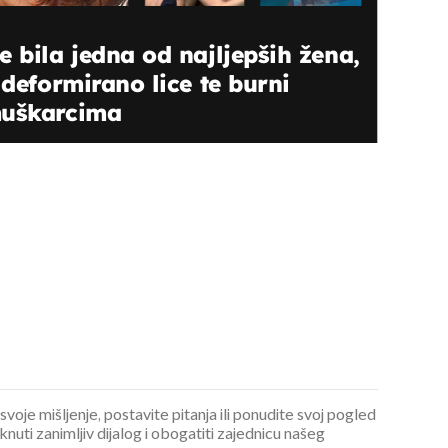
 bila jedna od najljepših žena,
 deformirano lice te burni
muškarcima
 svoje mišljenje, postavite pitanja ili ponudite svoj pogled
ti zanimljiv dijalog i obogatiti zajednicu našeg