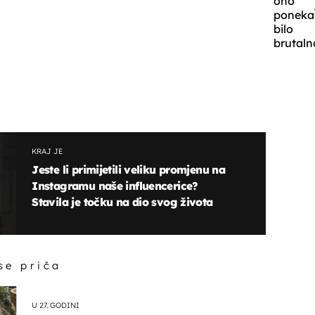
ono
poneka
bilo
brutaln
KRAJ JE
Jeste li primijetili veliku promjenu na
Instagramu naše influencerice?
Stavila je točku na dio svog života
 se priča
U 27. GODINI