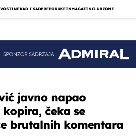
IVOSTI
NEKAD I SAD
PREPORUKE
INMAGAZIN
CLUBZONE
vić javno napao
 kopira, čeka se
ce brutalnih komentara