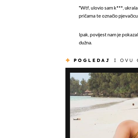
"Wtf, ulovio sam k***, ukrala
pričama te označio pjevačicu, 
Ipak, povijest nam je pokaz
dužna.
POGLEDAJ
I OVU