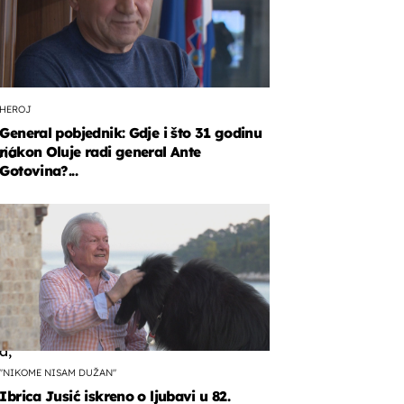
HEROJ
General pobjednik: Gdje i što 31 godinu
nakon Oluje radi general Ante
vić
Gotovina?...
ma
vanjem
a,
"NIKOME NISAM DUŽAN"
Ibrica Jusić iskreno o ljubavi u 82.