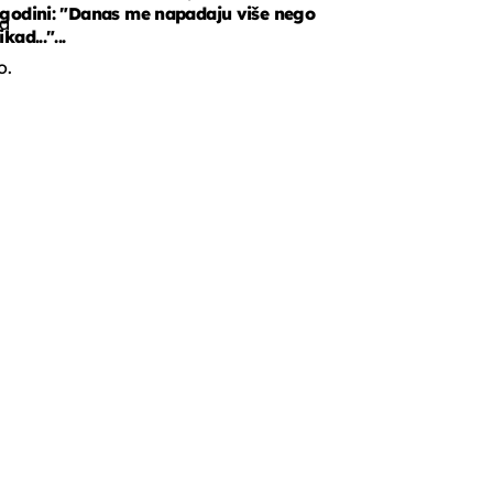
godini: "Danas me napadaju više nego
d
ikad..."...
o.