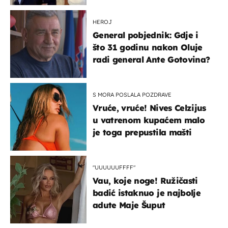
HEROJ
General pobjednik: Gdje i
što 31 godinu nakon Oluje
radi general Ante Gotovina?
S MORA POSLALA POZDRAVE
Vruće, vruće! Nives Celzijus
u vatrenom kupaćem malo
je toga prepustila mašti
"UUUUUUFFFF"
Vau, koje noge! Ružičasti
badić istaknuo je najbolje
adute Maje Šuput