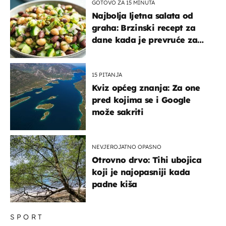
GOTOVO ZA 15 MINUTA
Najbolja ljetna salata od
graha: Brzinski recept za
dane kada je prevruće za
kuhanje
15 PITANJA
Kviz općeg znanja: Za one
pred kojima se i Google
može sakriti
NEVJEROJATNO OPASNO
Otrovno drvo: Tihi ubojica
koji je najopasniji kada
padne kiša
SPORT