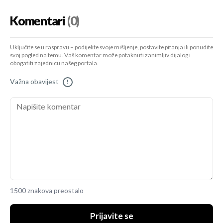
Komentari
(0)
Uključite se u raspravu – podijelite svoje mišljenje, postavite pitanja ili ponudite
svoj pogled na temu. Vaš komentar može potaknuti zanimljiv dijalog i
obogatiti zajednicu našeg portala.
Važna obavijest
!
1500 znakova preostalo
Prijavite se