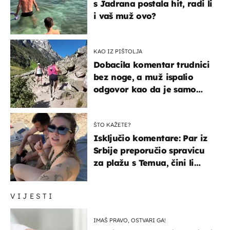
s Jadrana postala hit, radi li
i vaš muž ovo?
KAO IZ PIŠTOLJA
Dobacila komentar trudnici
bez noge, a muž ispalio
odgovor kao da je samo
čekao…
ŠTO KAŽETE?
Isključio komentare: Par iz
Srbije preporučio spravicu
za plažu s Temua, čini li
vam se ovo sigurnim?
VIJESTI
IMAŠ PRAVO, OSTVARI GA!