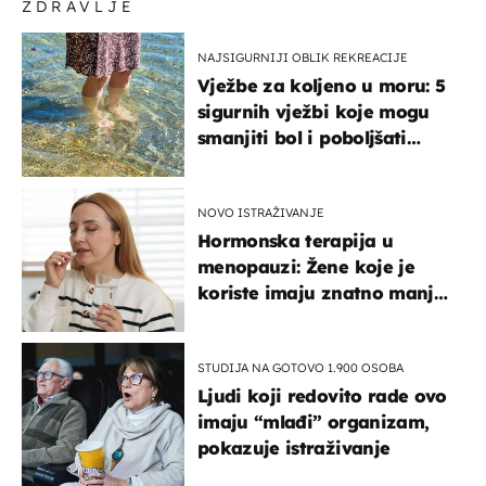
ZDRAVLJE
NAJSIGURNIJI OBLIK REKREACIJE
Vježbe za koljeno u moru: 5
sigurnih vježbi koje mogu
smanjiti bol i poboljšati
pokretljivost
NOVO ISTRAŽIVANJE
Hormonska terapija u
menopauzi: Žene koje je
koriste imaju znatno manji
rizik od ovoga
STUDIJA NA GOTOVO 1.900 OSOBA
Ljudi koji redovito rade ovo
imaju “mlađi” organizam,
pokazuje istraživanje