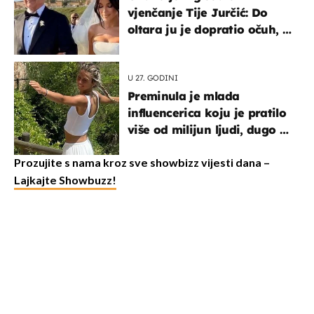
vjenčanje Tije Jurčić: Do
oltara ju je dopratio očuh, a
slavilo se uz Olivera i Rozgu
U 27. GODINI
Preminula je mlada
influencerica koju je pratilo
više od milijun ljudi, dugo se
borila s opakom bolesti
Prozujite s nama kroz sve showbizz vijesti dana –
Lajkajte Showbuzz!