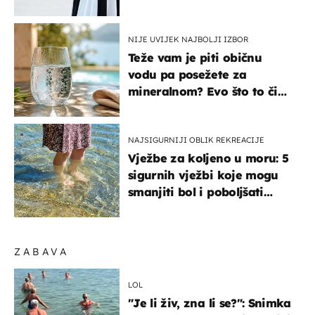
košta samo 18 eura
NIJE UVIJEK NAJBOLJI IZBOR
Teže vam je piti običnu
vodu pa posežete za
mineralnom? Evo što to čini
organizmu
NAJSIGURNIJI OBLIK REKREACIJE
Vježbe za koljeno u moru: 5
sigurnih vježbi koje mogu
smanjiti bol i poboljšati
pokretljivost
ZABAVA
LOL
"Je li živ, zna li se?": Snimka