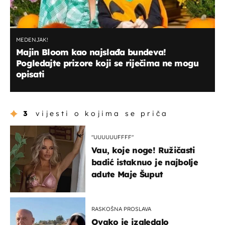
MEDENJAK!
Majin Bloom kao najslađa bundeva!
Pogledajte prizore koji se riječima ne mogu
opisati
3
vijesti o kojima se priča
"UUUUUUFFFF"
Vau, koje noge! Ružičasti
badić istaknuo je najbolje
adute Maje Šuput
RASKOŠNA PROSLAVA
Ovako je izgledalo