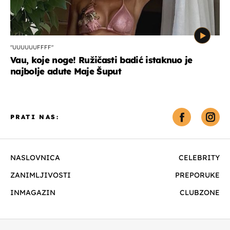
"UUUUUUFFFF"
Vau, koje noge! Ružičasti badić istaknuo je
najbolje adute Maje Šuput
PRATI NAS:
NASLOVNICA
CELEBRITY
ZANIMLJIVOSTI
PREPORUKE
INMAGAZIN
CLUBZONE