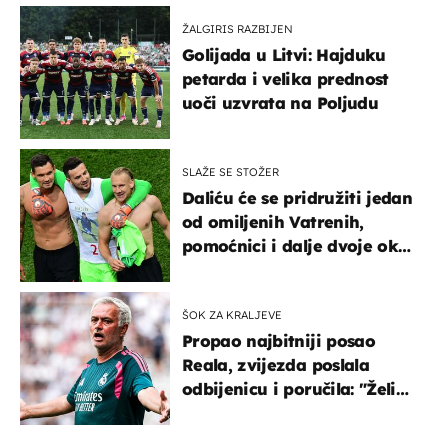
ŽALGIRIS RAZBIJEN
Golijada u Litvi: Hajduku
petarda i velika prednost
uoči uzvrata na Poljudu
SLAŽE SE STOŽER
Daliću će se pridružiti jedan
od omiljenih Vatrenih,
pomoćnici i dalje dvoje oko
ponude
ŠOK ZA KRALJEVE
Propao najbitniji posao
Reala, zvijezda poslala
odbijenicu i poručila: "Želim
u Barcelonu"