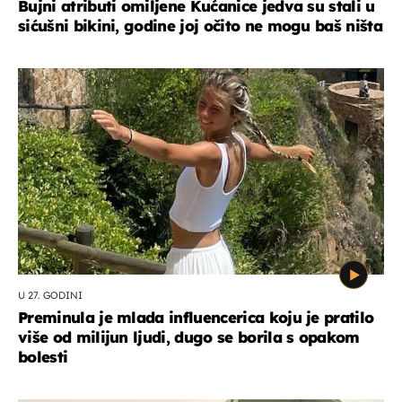
Bujni atributi omiljene Kućanice jedva su stali u
sićušni bikini, godine joj očito ne mogu baš ništa
U 27. GODINI
Preminula je mlada influencerica koju je pratilo
više od milijun ljudi, dugo se borila s opakom
bolesti