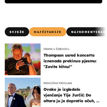
SVJEŽE
NAJČITANIJE
NAJKOMENTIRAN
DRAMA U ŠIBENIKU
Thompson usred koncerta
iznenada prekinuo pjesmu:
"Zovite hitnu!"
RASKOŠNA PROSLAVA
Ovako je izgledalo
vjenčanje Tije Jurčić: Do
oltara ju je dopratio očuh, a
slavilo se uz Olivera i Rozgu