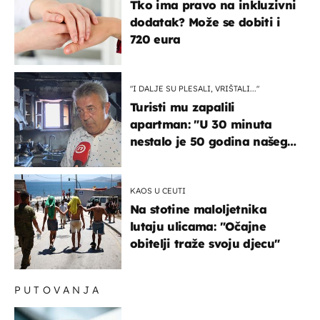
Tko ima pravo na inkluzivni
dodatak? Može se dobiti i
720 eura
"I DALJE SU PLESALI, VRIŠTALI..."
Turisti mu zapalili
apartman: "U 30 minuta
nestalo je 50 godina našeg
života, supruga i ja ne
možemo oka sklopiti"
KAOS U CEUTI
Na stotine maloljetnika
lutaju ulicama: "Očajne
obitelji traže svoju djecu"
PUTOVANJA