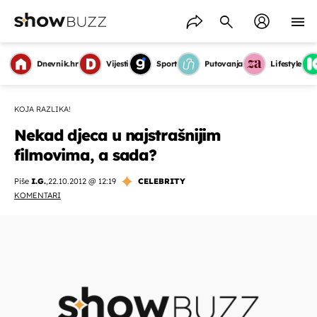
Dnevnik.hr
Vijesti
Sport
Putovanja
Lifestyle
KOJA RAZLIKA!
Nekad djeca u najstrašnijim
filmovima, a sada?
Piše
I.G.
,
22.10.2012 @ 12:19
CELEBRITY
KOMENTARI
OMOGUĆI OBAVIJESTI