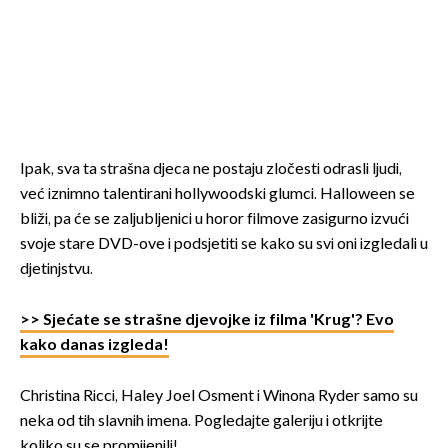
Ipak, sva ta strašna djeca ne postaju zločesti odrasli ljudi,
već iznimno talentirani hollywoodski glumci. Halloween se
bliži, pa će se zaljubljenici u horor filmove zasigurno izvući
svoje stare DVD-ove i podsjetiti se kako su svi oni izgledali u
djetinjstvu.
>> Sjećate se strašne djevojke iz filma 'Krug'? Evo
kako danas izgleda!
Christina Ricci, Haley Joel Osment i Winona Ryder samo su
neka od tih slavnih imena. Pogledajte galeriju i otkrijte
koliko su se promijenili!