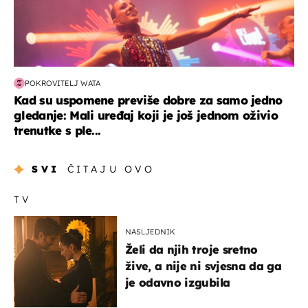
POKROVITELJ WATA
Kad su uspomene previše dobre za samo jedno
gledanje: Mali uređaj koji je još jednom oživio
trenutke s ple...
SVI
ČITAJU OVO
TV
NASLJEDNIK
Želi da njih troje sretno
žive, a nije ni svjesna da ga
je odavno izgubila