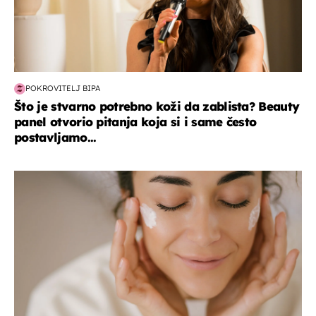
POKROVITELJ BIPA
Što je stvarno potrebno koži da zablista? Beauty
panel otvorio pitanja koja si i same često
postavljamo...
moda & ljepota