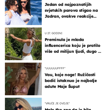
Jedan od najpoznatijih
svjetskih parova stigao na
Jadran, ovakve reakcije
vjerojatno nisu očekivali
U 27. GODINI
Preminula je mlada
influencerica koju je pratilo
više od milijun ljudi, dugo se
borila s opakom bolešću
"UUUUUUFFFF"
Vau, koje noge! Ružičasti
badić istaknuo je najbolje
adute Maje Šuput
"VRUĆE JE OVDJE"
Malo tko zna da je bila