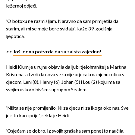
ležernoj odjeći.
'O botoxu ne razmišljam. Naravno da sam primijetila da
starim, ali mi se moje bore sviđaju', kaže 39-godišnja
ljepotica.
>>
Još jedna potvrda da su zaista zajedno!
Heidi Klum je u rujnu objavila da ljubi tjelohranitelja Martina
Kristena, a tvrdi da nova veza nije utjecala na njenu rutinu s
djecom, Leni (8), Henry (6), Johan (5) i Lou (2) koju ima sa
svojim uskoro bivšim suprugom Sealom.
'Ništa se nije promijenilo. Ni za djecu ni za ikoga oko nas. Sve
je isto kao i prije', rekla je Heidi.
'Osjećam se dobro. Iz svojih grašaka sam ponešto naučila.