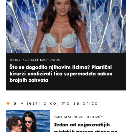
TEMA O KOJOJ SE RASPRAVLJA
Što se dogodilo njihovim licima? Plastični
kirurzi analizirali lica supermodela nakon
brojnih zahvata
3
vijesti o kojima se priča
"KAO DA SU NOVAK ĐOKOVIĆ"
Jedan od najpoznatijih
svjetskih parova stigao na