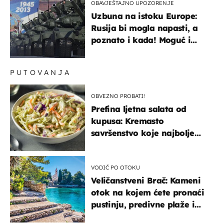
OBAVJEŠTAJNO UPOZORENJE
Uzbuna na istoku Europe:
Rusija bi mogla napasti, a
poznato i kada! Moguć i
kopneni upad u članicu
NATO-a
PUTOVANJA
OBVEZNO PROBATI!
Prefina ljetna salata od
kupusa: Kremasto
savršenstvo koje najbolje
paše uz pečeno meso
VODIČ PO OTOKU
Veličanstveni Brač: Kameni
otok na kojem ćete pronaći
pustinju, predivne plaže i
uzbudljivu hranu