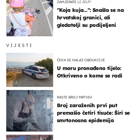
ZAMJERATE LI JOJ?
"Koja kuja…": Snašla se na
hrvatskoj granici, ali
gledatelji su podijeljeni
VIJESTI
ČEKA SE NALAZ OBDUKCIJE
U moru pronađeno tijelo:
Otkriveno o kome se radi
RASTE BROJ MRTVIH
Broj zaraženih prvi put
premašio četiri tisuće: Širi se
smrtonosna epidemija