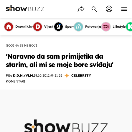
Dnevnik.hr
Vijesti
Sport
Putovanja
Lifestyle
GODINA SE NE BOJI
'Naravno da sam primijetila da
starim, ali mi se moje bore sviđaju'
Piše
D.D.N./VLM
,
19.10.2012 @ 21:55
CELEBRITY
KOMENTARI
OMOGUĆI OBAVIJESTI