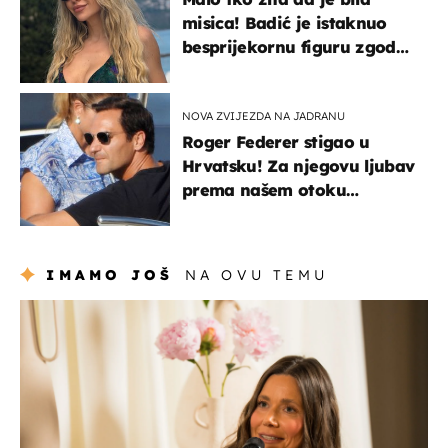
misica! Badić je istaknuo
besprijekornu figuru zgodne
voditeljice
NOVA ZVIJEZDA NA JADRANU
Roger Federer stigao u
Hrvatsku! Za njegovu ljubav
prema našem otoku
zaslužan je jedan poznati
Hrvat
IMAMO JOŠ
NA OVU TEMU
moda & ljepota