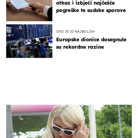
otkaz i izbjeći najčešće
pogreške te sudske sporove
OVO JE 10 NAJBOLJIH
Europske dionice dosegnule
su rekordne razine