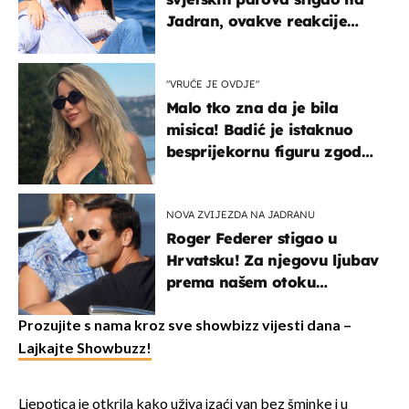
Jadran, ovakve reakcije
vjerojatno nisu očekivali
"VRUĆE JE OVDJE"
Malo tko zna da je bila
misica! Badić je istaknuo
besprijekornu figuru zgodne
voditeljice
NOVA ZVIJEZDA NA JADRANU
Roger Federer stigao u
Hrvatsku! Za njegovu ljubav
prema našem otoku
zaslužan je jedan poznati
Hrvat
Prozujite s nama kroz sve showbizz vijesti dana –
Lajkajte Showbuzz!
Ljepotica je otkrila kako uživa izaći van bez šminke i u