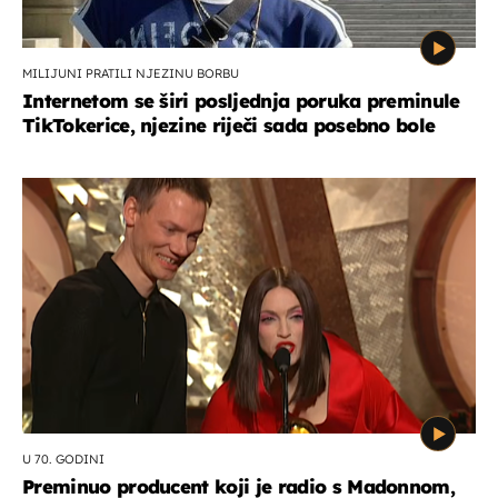
MILIJUNI PRATILI NJEZINU BORBU
Internetom se širi posljednja poruka preminule
TikTokerice, njezine riječi sada posebno bole
U 70. GODINI
Preminuo producent koji je radio s Madonnom,