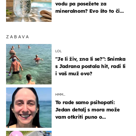
vodu pa posežete za
mineralnom? Evo što to čini
organizmu
ZABAVA
LOL
"Je li živ, zna li se?": Snimka
s Jadrana postala hit, radi li
i vaš muž ovo?
HMM…
To rade samo psihopati:
Jedan detalj s mora može
vam otkriti puno o
prijateljima