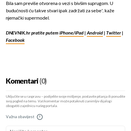
Bila sam previše otvorena o vezi s bivšim suprugom. U
budućnosti ću takve stvari ipak zadržati za sebe', kaže
njemački supermodel.
DNEVNIK.hr pratite putem
iPhone/iPad
|
Android
|
Twitter
|
Facebook
Komentari
(0)
Uključite se u raspravu – podijelite svoje mišljenje, postavite pitanja ili ponudite
svoj pogled na temu. Vaš komentar može potaknuti zanimljiv dijalog i
obogatiti zajednicu našeg portala.
Važna obavijest
!