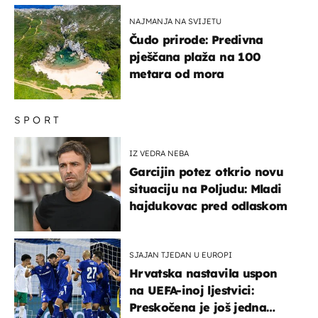
NAJMANJA NA SVIJETU
Čudo prirode: Predivna
pješčana plaža na 100
metara od mora
SPORT
IZ VEDRA NEBA
Garcijin potez otkrio novu
situaciju na Poljudu: Mladi
hajdukovac pred odlaskom
SJAJAN TJEDAN U EUROPI
Hrvatska nastavila uspon
na UEFA-inoj ljestvici:
Preskočena je još jedna