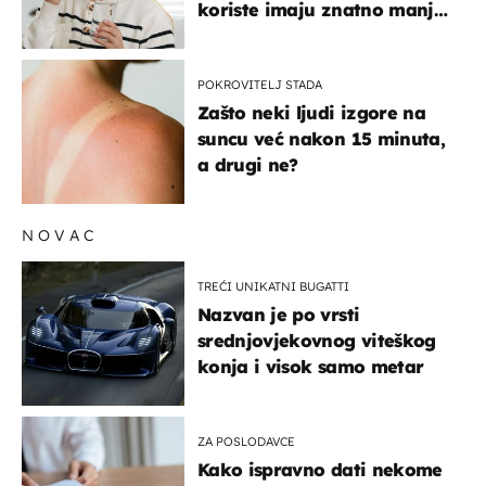
koriste imaju znatno manji
rizik od ovoga
POKROVITELJ STADA
Zašto neki ljudi izgore na
suncu već nakon 15 minuta,
a drugi ne?
NOVAC
TREĆI UNIKATNI BUGATTI
Nazvan je po vrsti
srednjovjekovnog viteškog
konja i visok samo metar
ZA POSLODAVCE
Kako ispravno dati nekome