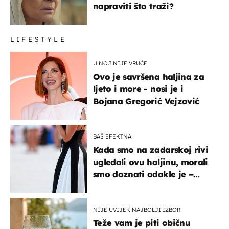
napraviti što traži?
LIFESTYLE
U NOJ NIJE VRUĆE
Ovo je savršena haljina za
ljeto i more - nosi je i
Bojana Gregorić Vejzović
BAŠ EFEKTNA
Kada smo na zadarskoj rivi
ugledali ovu haljinu, morali
smo doznati odakle je –
košta samo 18 eura
NIJE UVIJEK NAJBOLJI IZBOR
Teže vam je piti običnu