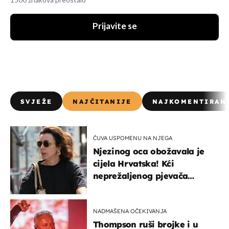
1500 znakova preostalo
Prijavite se
SVJEŽE
NAJČITANIJE
NAJKOMENTIRAN
ČUVA USPOMENU NA NJEGA
Njezinog oca obožavala je
cijela Hrvatska! Kći
neprežaljenog pjevača
projurila špicom na dva
kotača
NADMAŠENA OČEKIVANJA
Thompson ruši brojke i u