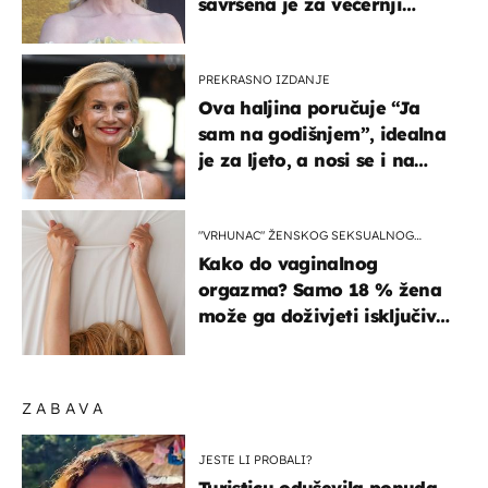
savršena je za večernji
izlazak na moru
PREKRASNO IZDANJE
Ova haljina poručuje “Ja
sam na godišnjem”, idealna
je za ljeto, a nosi se i na
zagrebačkoj špici
"VRHUNAC" ŽENSKOG SEKSUALNOG
ISKUSTVA
Kako do vaginalnog
orgazma? Samo 18 % žena
može ga doživjeti isključivo
na ovaj način
ZABAVA
JESTE LI PROBALI?
Turisticu oduševila ponuda