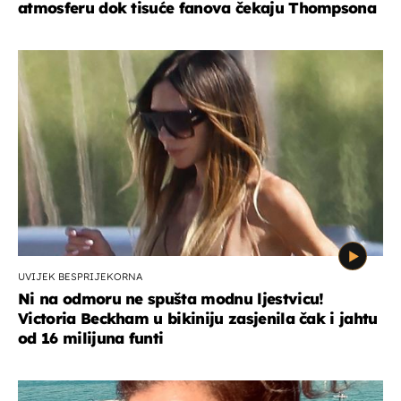
atmosferu dok tisuće fanova čekaju Thompsona
UVIJEK BESPRIJEKORNA
Ni na odmoru ne spušta modnu ljestvicu!
Victoria Beckham u bikiniju zasjenila čak i jahtu
od 16 milijuna funti