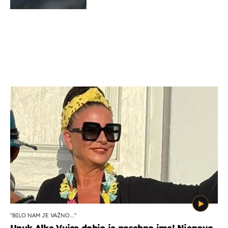
"BILO NAM JE VAŽNO..."
Unuk Alke Vuice dobio je posebno ime! Njegovo