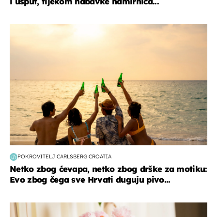
i usput, tijekom nabavke namirnica...
zanimljivosti
POKROVITELJ CARLSBERG CROATIA
Netko zbog ćevapa, netko zbog drške za motiku:
Evo zbog čega sve Hrvati duguju pivo...
moda & ljepota