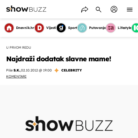
Dnevnik.hr
Vijesti
Sport
Putovanja
Lifestyle
U PRVOM REDU
Najdraži dodatak slavne mame!
Piše
S.K.
,
02.10.2012 @ 19:00
CELEBRITY
KOMENTARI
OMOGUĆI OBAVIJESTI