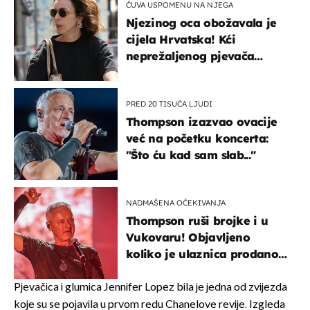
ČUVA USPOMENU NA NJEGA
Njezinog oca obožavala je
cijela Hrvatska! Kći
neprežaljenog pjevača
projurila špicom na dva
kotača
PRED 20 TISUĆA LJUDI
Thompson izazvao ovacije
već na početku koncerta:
"Što ću kad sam slab..."
NADMAŠENA OČEKIVANJA
Thompson ruši brojke i u
Vukovaru! Objavljeno
koliko je ulaznica prodano
u kratkom vremenu
Pjevačica i glumica Jennifer Lopez bila je jedna od zvijezda
koje su se pojavila u prvom redu Chanelove revije. Izgleda