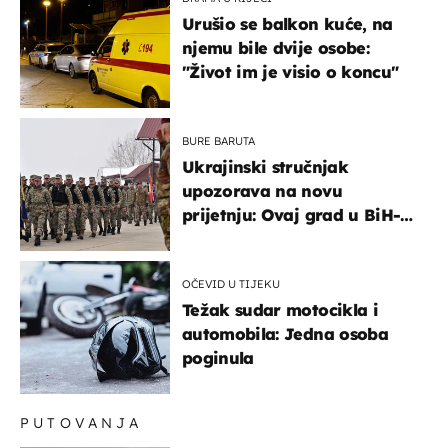
Urušio se balkon kuće, na
njemu bile dvije osobe:
"Život im je visio o koncu"
BURE BARUTA
Ukrajinski stručnjak
upozorava na novu
prijetnju: Ovaj grad u BiH-u
bi mogao biti žarište
OČEVID U TIJEKU
Težak sudar motocikla i
automobila: Jedna osoba
poginula
PUTOVANJA