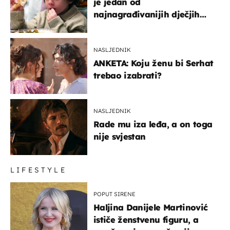
je jedan od
najnagrađivanijih dječjih
glumaca
NASLJEDNIK
ANKETA: Koju ženu bi Serhat
trebao izabrati?
NASLJEDNIK
Rade mu iza leđa, a on toga
nije svjestan
LIFESTYLE
POPUT SIRENE
Haljina Danijele Martinović
ističe ženstvenu figuru, a