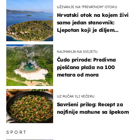
UŽIVANJE NA "PRIVATNOM" OTOKU
Hrvatski otok na kojem živi
samo jedan stanovnik:
Ljepotan koji je diljem
svijeta poznat po svojem
"bijelom zlatu"
NAJMANJA NA SVIJETU
Čudo prirode: Predivna
pješčana plaža na 100
metara od mora
UZ RUČAK ILI VEČERU
Savršeni prilog: Recept za
najfinije mahune sa špekom
SPORT