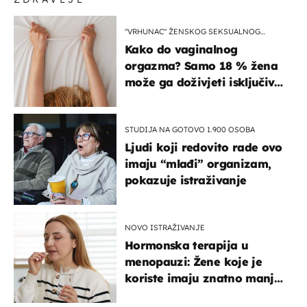
"VRHUNAC" ŽENSKOG SEKSUALNOG
ISKUSTVA
Kako do vaginalnog
orgazma? Samo 18 % žena
može ga doživjeti isključivo
na ovaj način
STUDIJA NA GOTOVO 1.900 OSOBA
Ljudi koji redovito rade ovo
imaju “mlađi” organizam,
pokazuje istraživanje
NOVO ISTRAŽIVANJE
Hormonska terapija u
menopauzi: Žene koje je
koriste imaju znatno manji
rizik od ovoga