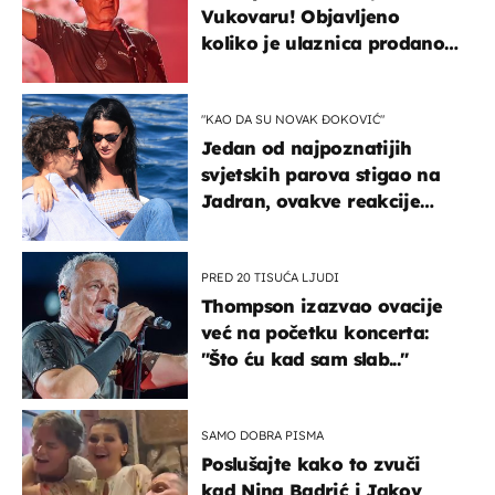
Vukovaru! Objavljeno
koliko je ulaznica prodano
u kratkom vremenu
"KAO DA SU NOVAK ĐOKOVIĆ"
Jedan od najpoznatijih
svjetskih parova stigao na
Jadran, ovakve reakcije
vjerojatno nisu očekivali
PRED 20 TISUĆA LJUDI
Thompson izazvao ovacije
već na početku koncerta:
"Što ću kad sam slab..."
SAMO DOBRA PISMA
Poslušajte kako to zvuči
kad Nina Badrić i Jakov