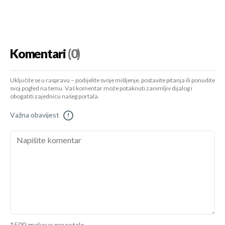
Komentari
(0)
Uključite se u raspravu – podijelite svoje mišljenje, postavite pitanja ili ponudite
svoj pogled na temu. Vaš komentar može potaknuti zanimljiv dijalog i
obogatiti zajednicu našeg portala.
Važna obavijest
!