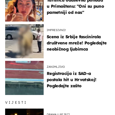
u Primoštenu: "Oni su puno
pametniji od nas"
IMPRESIVNO!
Scena iz Srbije fascinirala
društvene mreže! Pogledajte
neobičnog ljubimca
ZANIMLJIVO
Registracija iz SAD-a
postala hit u Hrvatskoj!
Pogledajte zašto
VIJESTI
DRAMA U RIJECI