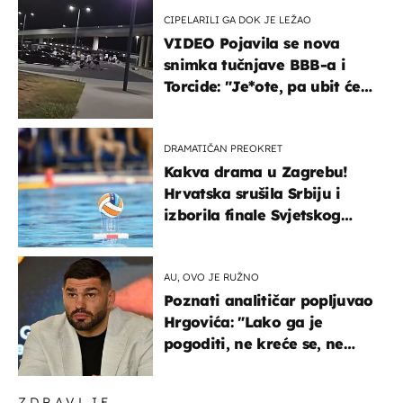
CIPELARILI GA DOK JE LEŽAO
VIDEO Pojavila se nova
snimka tučnjave BBB-a i
Torcide: "Je*ote, pa ubit će
ga!"
DRAMATIČAN PREOKRET
Kakva drama u Zagrebu!
Hrvatska srušila Srbiju i
izborila finale Svjetskog
prvenstva
AU, OVO JE RUŽNO
Poznati analitičar popljuvao
Hrgovića: "Lako ga je
pogoditi, ne kreće se, ne
koristi noge..."
ZDRAVLJE