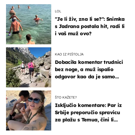
LOL
"Je li živ, zna li se?": Snimka
s Jadrana postala hit, radi li
i vaš muž ovo?
KAO IZ PIŠTOLJA
Dobacila komentar trudnici
bez noge, a muž ispalio
odgovor kao da je samo
čekao…
ŠTO KAŽETE?
Isključio komentare: Par iz
Srbije preporučio spravicu
za plažu s Temua, čini li
vam se ovo sigurnim?