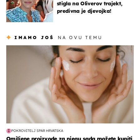
stigla na Oliverov trajekt,
predivna je djevojka!
IMAMO JOŠ
NA OVU TEMU
moda & ljepota
POKROVITELJ SPAR HRVATSKA
Omiljene proizvode za njegu sada možete kupiti