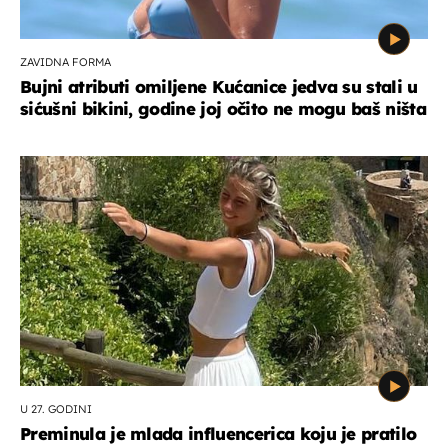
ZAVIDNA FORMA
Bujni atributi omiljene Kućanice jedva su stali u
sićušni bikini, godine joj očito ne mogu baš ništa
U 27. GODINI
Preminula je mlada influencerica koju je pratilo