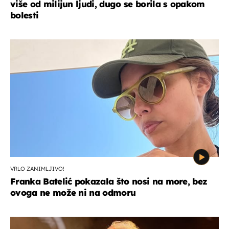
više od milijun ljudi, dugo se borila s opakom
bolesti
VRLO ZANIMLJIVO!
Franka Batelić pokazala što nosi na more, bez
ovoga ne može ni na odmoru