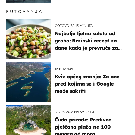
PUTOVANJA
GOTOVO ZA 15 MINUTA
Najbolja ljetna salata od
graha: Brzinski recept za
dane kada je prevruće za
kuhanje
15 PITANJA
Kviz općeg znanja: Za one
pred kojima se i Google
može sakriti
NAJMANJA NA SVIJETU
Čudo prirode: Predivna
pješčana plaža na 100
metara od mora