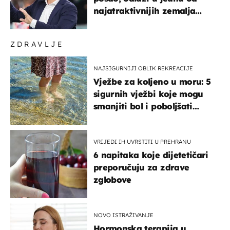
najatraktivnijih zemalja
svijeta
ZDRAVLJE
NAJSIGURNIJI OBLIK REKREACIJE
Vježbe za koljeno u moru: 5
sigurnih vježbi koje mogu
smanjiti bol i poboljšati
pokretljivost
VRIJEDI IH UVRSTITI U PREHRANU
6 napitaka koje dijetetičari
preporučuju za zdrave
zglobove
NOVO ISTRAŽIVANJE
Hormonska terapija u