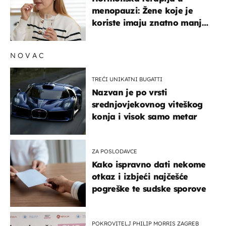
menopauzi: Žene koje je
koriste imaju znatno manji
rizik od ovoga
NOVAC
TREĆI UNIKATNI BUGATTI
Nazvan je po vrsti
srednjovjekovnog viteškog
konja i visok samo metar
ZA POSLODAVCE
Kako ispravno dati nekome
otkaz i izbjeći najčešće
pogreške te sudske sporove
POKROVITELJ PHILIP MORRIS ZAGREB