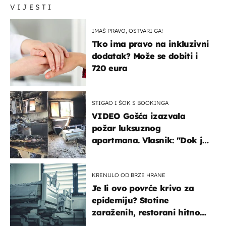
VIJESTI
IMAŠ PRAVO, OSTVARI GA!
Tko ima pravo na inkluzivni
dodatak? Može se dobiti i
720 eura
STIGAO I ŠOK S BOOKINGA
VIDEO Gošća izazvala
požar luksuznog
apartmana. Vlasnik: "Dok je
gorjelo, smijali su se, pili i
pokazivali mi srednji prst"
KRENULO OD BRZE HRANE
Je li ovo povrće krivo za
epidemiju? Stotine
zaraženih, restorani hitno
povukli proizvod