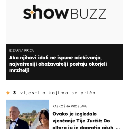
BIZARNA PRIČA
Ako njihovi idoli ne ispune očekivanja,
najvatreniji obožavatelji postaju okorjeli
mrzitelji
3
vijesti o kojima se priča
RASKOŠNA PROSLAVA
Ovako je izgledalo
vjenčanje Tije Jurčić: Do
oltara ju je dopratio očuh, a