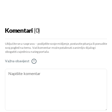
Komentari
(0)
Uključite se u raspravu – podijelite svoje mišljenje, postavite pitanja ili ponudite
svoj pogled na temu. Vaš komentar može potaknuti zanimljiv dijalog i
obogatiti zajednicu našeg portala.
Važna obavijest
!