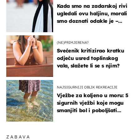
Kada smo na zadarskoj rivi
ugledali ovu haljinu, morali
smo doznati odakle je –
košta samo 18 eura
(NE)PRIMJERENA?
Svećenik kritizirao kratku
odjeću usred toplinskog
vala, slažete li se s njim?
NAJSIGURNIJI OBLIK REKREACIJE
Vježbe za koljeno u moru: 5
sigurnih vježbi koje mogu
smanjiti bol i poboljšati
pokretljivost
ZABAVA