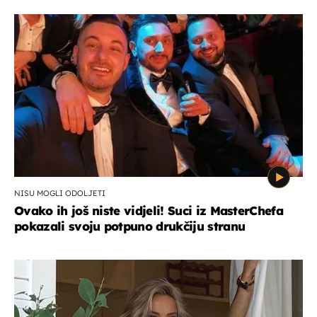
NISU MOGLI ODOLJETI
Ovako ih još niste vidjeli! Suci iz MasterChefa
pokazali svoju potpuno drukčiju stranu