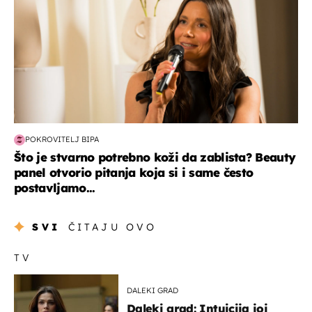
POKROVITELJ BIPA
Što je stvarno potrebno koži da zablista? Beauty
panel otvorio pitanja koja si i same često
postavljamo...
SVI
ČITAJU OVO
TV
DALEKI GRAD
Daleki grad: Intuicija joj