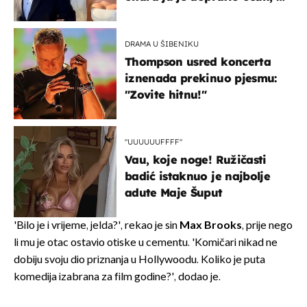
slavilo se uz Olivera i Rozgu
DRAMA U ŠIBENIKU
Thompson usred koncerta
iznenada prekinuo pjesmu:
"Zovite hitnu!"
"UUUUUUFFFF"
Vau, koje noge! Ružičasti
badić istaknuo je najbolje
adute Maje Šuput
'Bilo je i vrijeme, jelda?', rekao je sin
Max Brooks
, prije nego
li mu je otac ostavio otiske u cementu. 'Komičari nikad ne
dobiju svoju dio priznanja u Hollywoodu. Koliko je puta
komedija izabrana za film godine?', dodao je.