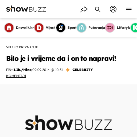
Dnevnik.hr
Vijesti
Sport
Putovanja
Lifestyle
VELIKO PRIZNANJE
Bilo je i vrijeme da i on to napravi!
Piše
I.Ib./Hina
,
09.09.2014 @ 10:51
CELEBRITY
KOMENTARI
OMOGUĆI OBAVIJESTI