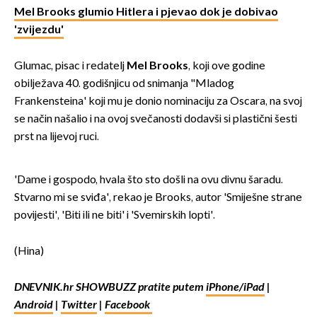
Mel Brooks glumio Hitlera i pjevao dok je dobivao
'zvijezdu'
Glumac, pisac i redatelj
Mel Brooks
, koji ove godine
obilježava 40. godišnjicu od snimanja "Mladog
Frankensteina' koji mu je donio nominaciju za Oscara, na svoj
se način našalio i na ovoj svečanosti dodavši si plastični šesti
prst na lijevoj ruci.
'Dame i gospodo, hvala što sto došli na ovu divnu šaradu.
Stvarno mi se sviđa', rekao je Brooks, autor 'Smiješne strane
povijesti', 'Biti ili ne biti' i 'Svemirskih lopti'.
(Hina)
DNEVNIK.hr SHOWBUZZ pratite putem
iPhone/iPad
|
Android
|
Twitter
|
Facebook