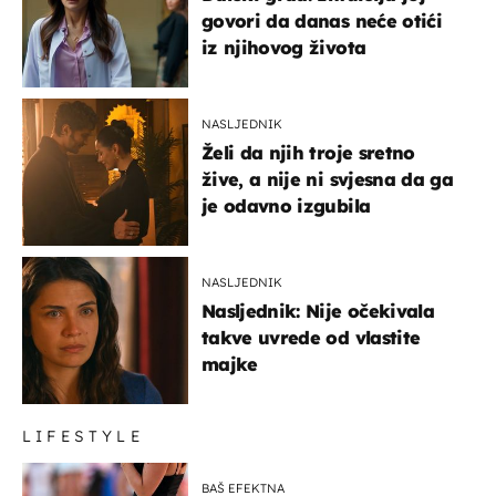
govori da danas neće otići
iz njihovog života
NASLJEDNIK
Želi da njih troje sretno
žive, a nije ni svjesna da ga
je odavno izgubila
NASLJEDNIK
Nasljednik: Nije očekivala
takve uvrede od vlastite
majke
LIFESTYLE
BAŠ EFEKTNA