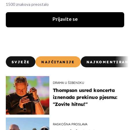
1500 znakova preostalo
Prijavite se
SVJEŽE
NAJČITANIJE
NAJKOMENTIRAN
DRAMA U ŠIBENIKU
Thompson usred koncerta
iznenada prekinuo pjesmu:
"Zovite hitnu!"
RASKOŠNA PROSLAVA