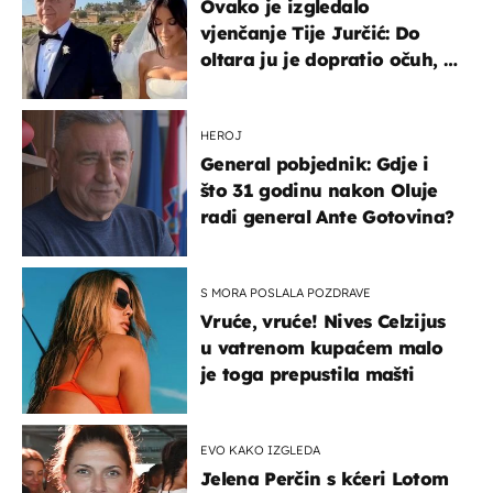
Ovako je izgledalo
vjenčanje Tije Jurčić: Do
oltara ju je dopratio očuh, a
slavilo se uz Olivera i Rozgu
HEROJ
General pobjednik: Gdje i
što 31 godinu nakon Oluje
radi general Ante Gotovina?
S MORA POSLALA POZDRAVE
Vruće, vruće! Nives Celzijus
u vatrenom kupaćem malo
je toga prepustila mašti
EVO KAKO IZGLEDA
Jelena Perčin s kćeri Lotom