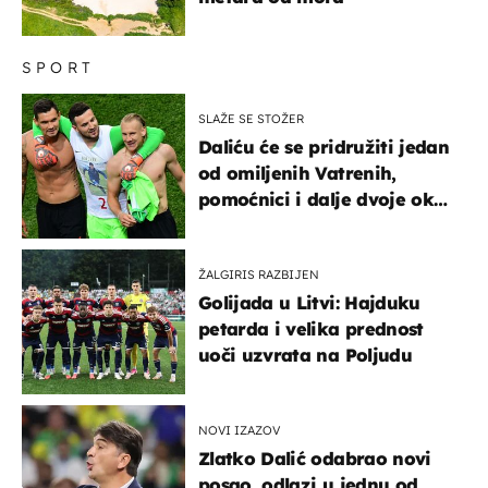
SPORT
SLAŽE SE STOŽER
Daliću će se pridružiti jedan
od omiljenih Vatrenih,
pomoćnici i dalje dvoje oko
ponude
ŽALGIRIS RAZBIJEN
Golijada u Litvi: Hajduku
petarda i velika prednost
uoči uzvrata na Poljudu
NOVI IZAZOV
Zlatko Dalić odabrao novi
posao, odlazi u jednu od