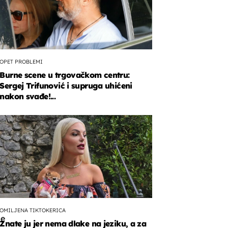
OPET PROBLEMI
Burne scene u trgovačkom centru:
Sergej Trifunović i supruga uhićeni
nakon svađe!...
a
'',
o
OMILJENA TIKTOKERICA
me
Znate ju jer nema dlake na jeziku, a za