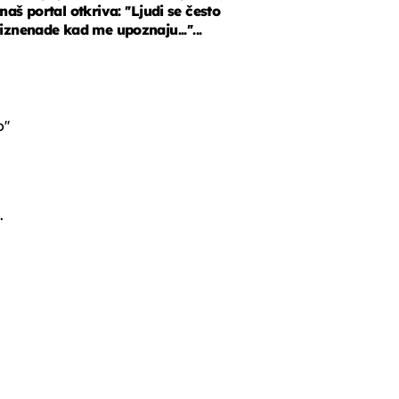
naš portal otkriva: ''Ljudi se često
iznenade kad me upoznaju...''...
''
.