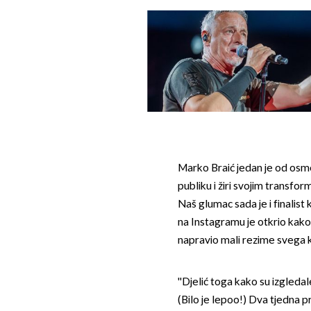
Marko Braić jedan je od osm
publiku i žiri svojim transf
Naš glumac sada je i finalist k
na Instagramu je otkrio kako
napravio mali rezime svega k
''Djelić toga kako su izgledale
(Bilo je lepoo!) Dva tjedna p