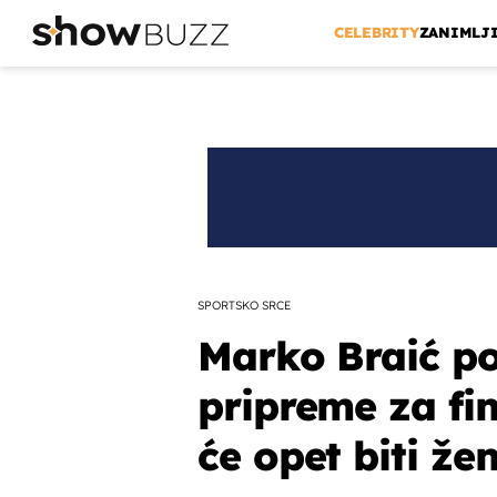
CELEBRITY
ZANIMLJ
SPORTSKO SRCE
Marko Braić p
pripreme za fi
će opet biti že