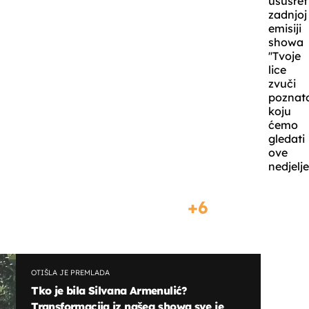
ususret
zadnjoj
emisiji
showa
''Tvoje
lice
zvuči
poznato
koju
ćemo
gledati
ove
nedjelje
6
OTIŠLA JE PREMLADA
Tko je bila Silvana Armenulić?
Transformacija iz našeg showa sve je