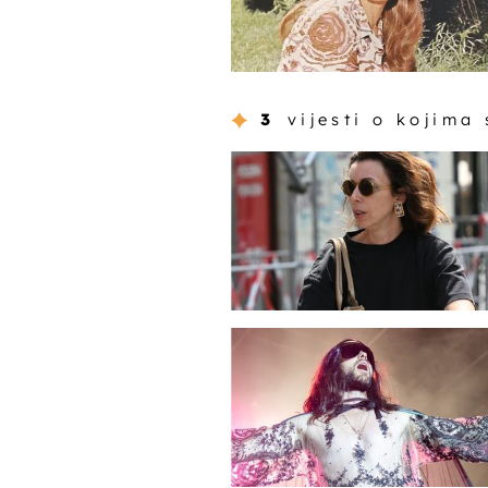
3
vijesti o kojima