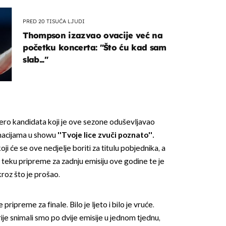
PRED 20 TISUĆA LJUDI
Thompson izazvao ovacije već na
početku koncerta: "Što ću kad sam
slab..."
OMOGUĆI OBAVIJESTI
ero kandidata koji je ove sezone oduševljavao
ormacijama u showu
''Tvoje lice zvuči poznato''.
oji će se ove nedjelje boriti za titulu pobjednika, a
 teku pripreme za zadnju emisiju ove godine te je
roz što je prošao.
 pripreme za finale. Bilo je ljeto i bilo je vruće.
rije snimali smo po dvije emisije u jednom tjednu,