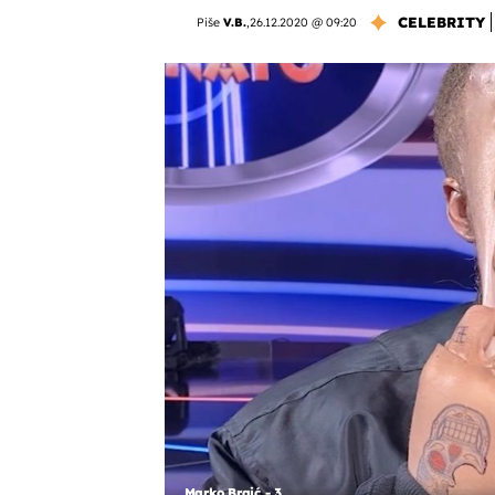
CELEBRITY
Piše
V.B.
,
26.12.2020 @ 09:20
Marko Braić - 3