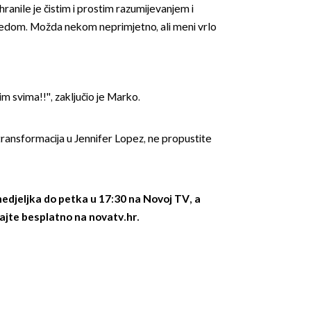
ranile je čistim i prostim razumijevanjem i
edom. Možda nekom neprimjetno, ali meni vrlo
m svima!!'', zaključio je Marko.
transformacija u Jennifer Lopez, ne propustite
edjeljka do petka u 17:30 na Novoj TV, a
ajte besplatno na novatv.hr.