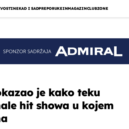
IVOSTI
NEKAD I SAD
PREPORUKE
INMAGAZIN
CLUBZONE
okazao je kako teku
nale hit showa u kojem
na