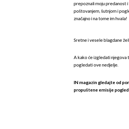
prepoznali moju predanost i h
poštovanjem, šutnjom i pogl
značajno i na tome im hvala!
Sretne i vesele blagdane želi
A kako će izgledati njegova 
pogledati ove nedjelje.
IN magazin gledajte od pon
propuštene emisije
pogled