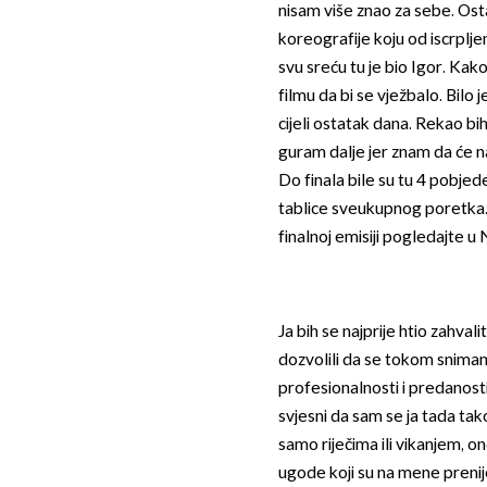
nisam više znao za sebe. Ost
koreografije koju od iscrplj
svu sreću tu je bio Igor. Kako 
filmu da bi se vježbalo. Bilo 
cijeli ostatak dana. Rekao bi
guram dalje jer znam da će na
Do finala bile su tu 4 pobjed
tablice sveukupnog poretka. Da
finalnoj emisiji pogledajte u
Ja bih se najprije htio zahval
dozvolili da se tokom snima
profesionalnosti i predanosti
svjesni da sam se ja tada tako
samo riječima ili vikanjem, on
ugode koji su na mene preni