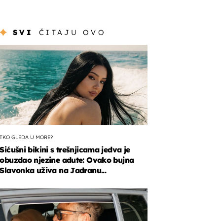
SVI
ČITAJU OVO
TKO GLEDA U MORE?
Sićušni bikini s trešnjicama jedva je
obuzdao njezine adute: Ovako bujna
Slavonka uživa na Jadranu...