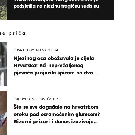
podsjetila na njezinu tragičnu sudbinu
 se priča
ČUVA USPOMENU NA NJEGA
Njezinog oca obožavala je cijela
Hrvatska! Kći neprežaljenog
pjevača projurila špicom na dva
kotača
PONOVNO POD POVEĆALOM
Što se sve događalo na hrvatskom
otoku pod osramoćenim glumcem?
Bizarni prizori i danas izazivaju
nevjericu