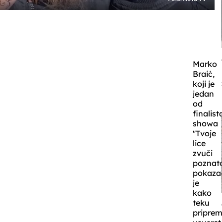
Marko
Braić,
koji je
jedan
od
finalist
showa
''Tvoje
lice
zvuči
poznato
pokaza
je
kako
teku
pripre