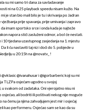
ala su mi samo tri dana za savladavanje
enosti ni na 0.25 playback speedu nisam kužio. Na
mi je stan bio mali bilo je tu i skrivanja po Jadran
je vježbanja prije spavanja, prije umivanja i zapravo
h da imam sportsko srce i onda kada je najteže
kon napora stići zasluženi odmor, a bol će nestati.
e i 10 tjedana uzastupnog zasjedanja na 1. mjestu
 li ću nastaviti taj niz i doći do 5. pobjede u
 Nedjelju u 20:15h na @novatv_ !
iti @vklasic @ivanahusar i @igorbarberic koji su mi
nja TLZPa osjećam ugodno u svojoj
, u svakom od zadataka. Oni vjerojatno nisu ni
 osjećao, ali bodriti ili poštivati nekog nije moguće
o na čemu ja njima zahvaljujem jest mir i osjećaj
jeli kao performeru. Osjećao sam se kao da su