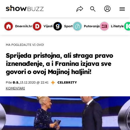
Dnevnik.hr
Vijesti
Sport
Putovanja
Lifestyle
MA POGLEDAJTE VI OVO!
Sprijeda pristojna, ali straga pravo
iznenađenje, a i Franina izjava sve
govori o ovoj Majinoj haljini!
Piše
Đ.S.
,
13.12.2020 @ 22:41
CELEBRITY
KOMENTARI
OMOGUĆI OBAVIJESTI