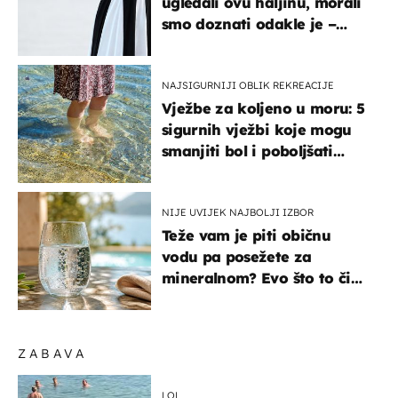
ugledali ovu haljinu, morali
smo doznati odakle je –
košta samo 18 eura
NAJSIGURNIJI OBLIK REKREACIJE
Vježbe za koljeno u moru: 5
sigurnih vježbi koje mogu
smanjiti bol i poboljšati
pokretljivost
NIJE UVIJEK NAJBOLJI IZBOR
Teže vam je piti običnu
vodu pa posežete za
mineralnom? Evo što to čini
organizmu
ZABAVA
LOL