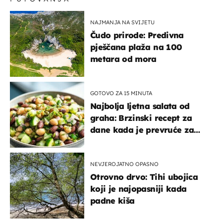
NAJMANJA NA SVIJETU
Čudo prirode: Predivna
pješčana plaža na 100
metara od mora
GOTOVO ZA 15 MINUTA
Najbolja ljetna salata od
graha: Brzinski recept za
dane kada je prevruće za
kuhanje
NEVJEROJATNO OPASNO
Otrovno drvo: Tihi ubojica
koji je najopasniji kada
padne kiša