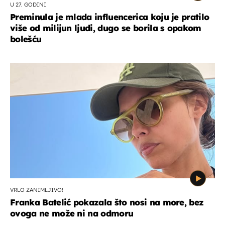
U 27. GODINI
Preminula je mlada influencerica koju je pratilo
više od milijun ljudi, dugo se borila s opakom
bolešću
VRLO ZANIMLJIVO!
Franka Batelić pokazala što nosi na more, bez
ovoga ne može ni na odmoru