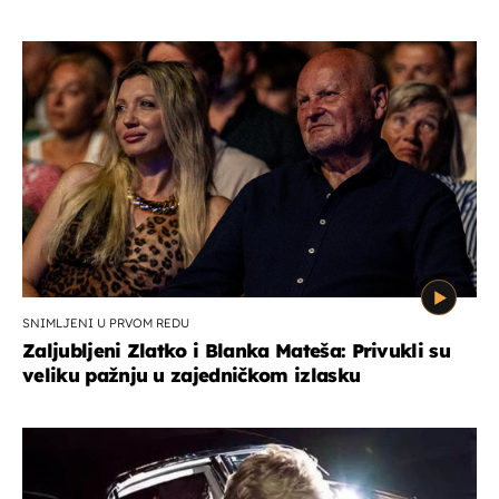
SNIMLJENI U PRVOM REDU
Zaljubljeni Zlatko i Blanka Mateša: Privukli su
veliku pažnju u zajedničkom izlasku