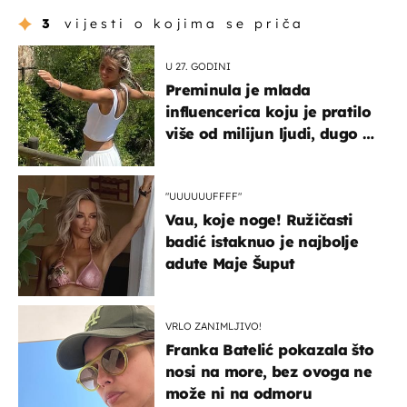
3
vijesti o kojima se priča
U 27. GODINI
Preminula je mlada
influencerica koju je pratilo
više od milijun ljudi, dugo se
borila s opakom bolešću
"UUUUUUFFFF"
Vau, koje noge! Ružičasti
badić istaknuo je najbolje
adute Maje Šuput
VRLO ZANIMLJIVO!
Franka Batelić pokazala što
nosi na more, bez ovoga ne
može ni na odmoru