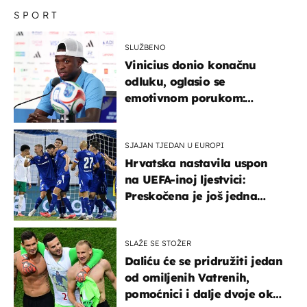
SPORT
SLUŽBENO
Vinicius donio konačnu
odluku, oglasio se
emotivnom porukom:
"Hvala vam svima"
SJAJAN TJEDAN U EUROPI
Hrvatska nastavila uspon
na UEFA-inoj ljestvici:
Preskočena je još jedna
država
SLAŽE SE STOŽER
Daliću će se pridružiti jedan
od omiljenih Vatrenih,
pomoćnici i dalje dvoje oko