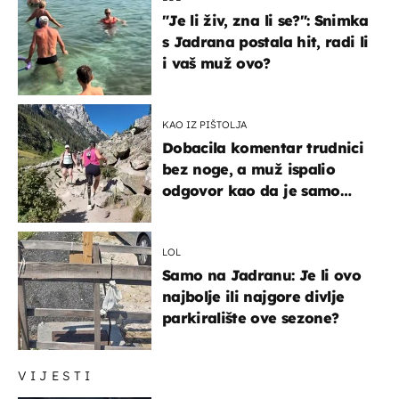
"Je li živ, zna li se?": Snimka
s Jadrana postala hit, radi li
i vaš muž ovo?
KAO IZ PIŠTOLJA
Dobacila komentar trudnici
bez noge, a muž ispalio
odgovor kao da je samo
čekao…
LOL
Samo na Jadranu: Je li ovo
najbolje ili najgore divlje
parkiralište ove sezone?
VIJESTI