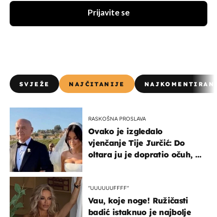
Prijavite se
SVJEŽE
NAJČITANIJE
NAJKOMENTIRAN
RASKOŠNA PROSLAVA
Ovako je izgledalo
vjenčanje Tije Jurčić: Do
oltara ju je dopratio očuh, a
slavilo se uz Olivera i Rozgu
"UUUUUUFFFF"
Vau, koje noge! Ružičasti
badić istaknuo je najbolje