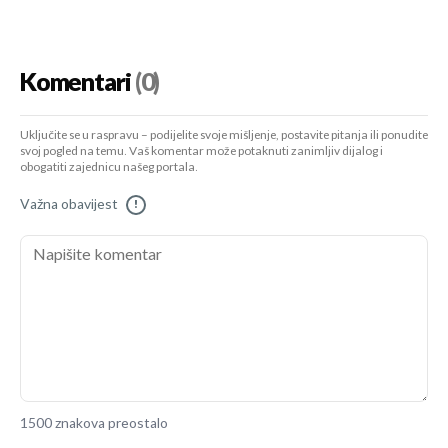
Komentari
(0)
Uključite se u raspravu – podijelite svoje mišljenje, postavite pitanja ili ponudite
svoj pogled na temu. Vaš komentar može potaknuti zanimljiv dijalog i
obogatiti zajednicu našeg portala.
Važna obavijest
!
1500 znakova preostalo