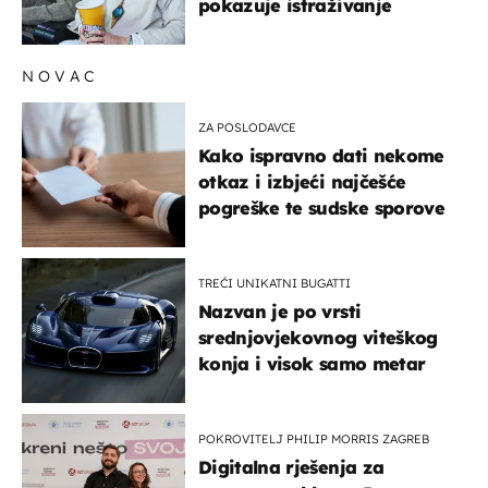
pokazuje istraživanje
NOVAC
ZA POSLODAVCE
Kako ispravno dati nekome
otkaz i izbjeći najčešće
pogreške te sudske sporove
TREĆI UNIKATNI BUGATTI
Nazvan je po vrsti
srednjovjekovnog viteškog
konja i visok samo metar
POKROVITELJ PHILIP MORRIS ZAGREB
Digitalna rješenja za