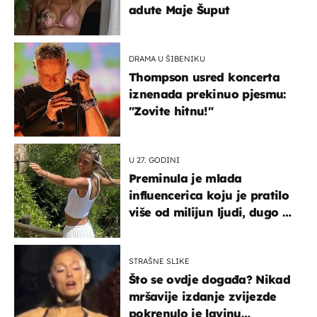
adute Maje Šuput
DRAMA U ŠIBENIKU
Thompson usred koncerta
iznenada prekinuo pjesmu:
"Zovite hitnu!"
U 27. GODINI
Preminula je mlada
influencerica koju je pratilo
više od milijun ljudi, dugo se
borila s opakom bolešću
STRAŠNE SLIKE
Što se ovdje događa? Nikad
mršavije izdanje zvijezde
pokrenulo je lavinu