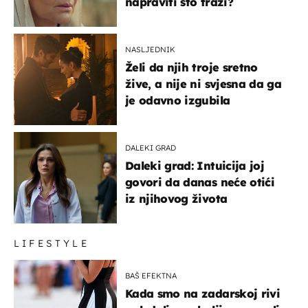
napraviti što traži?
NASLJEDNIK
Želi da njih troje sretno
žive, a nije ni svjesna da ga
je odavno izgubila
DALEKI GRAD
Daleki grad: Intuicija joj
govori da danas neće otići
iz njihovog života
LIFESTYLE
BAŠ EFEKTNA
Kada smo na zadarskoj rivi