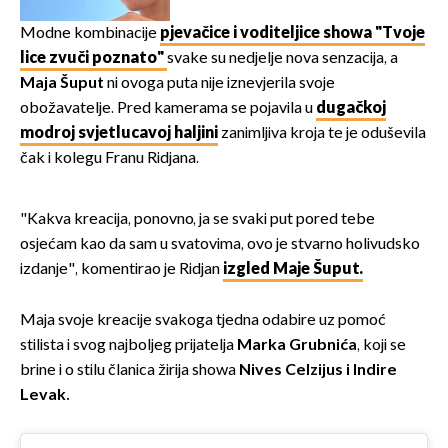
Modne kombinacije
pjevačice i voditeljice showa "Tvoje
lice zvuči poznato"
svake su nedjelje nova senzacija, a
Maja Šuput
ni ovoga puta nije iznevjerila svoje
obožavatelje. Pred kamerama se pojavila u
dugačkoj
modroj svjetlucavoj haljini
zanimljiva kroja te je oduševila
čak i kolegu Franu Ridjana.
"Kakva kreacija, ponovno, ja se svaki put pored tebe
osjećam kao da sam u svatovima, ovo je stvarno holivudsko
izdanje", komentirao je Ridjan
izgled Maje Šuput.
Maja svoje kreacije svakoga tjedna odabire uz pomoć
stilista i svog najboljeg prijatelja
Marka Grubnića
, koji se
brine i o stilu članica žirija showa
Nives Celzijus i Indire
Levak.