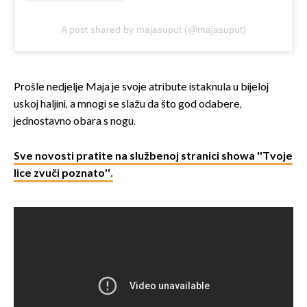
A post shared by majasuput (@majasuput)
Prošle nedjelje Maja je svoje atribute istaknula u bijeloj
uskoj haljini, a mnogi se slažu da što god odabere,
jednostavno obara s nogu.
Sve novosti pratite na službenoj stranici showa ''Tvoje
lice zvuči poznato''.