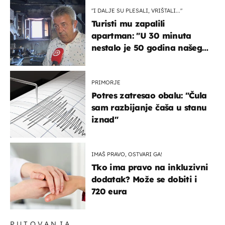
"I DALJE SU PLESALI, VRIŠTALI..."
Turisti mu zapalili
apartman: "U 30 minuta
nestalo je 50 godina našeg
života, supruga i ja ne
možemo oka sklopiti"
PRIMORJE
Potres zatresao obalu: "Čula
sam razbijanje čaša u stanu
iznad"
IMAŠ PRAVO, OSTVARI GA!
Tko ima pravo na inkluzivni
dodatak? Može se dobiti i
720 eura
PUTOVANJA