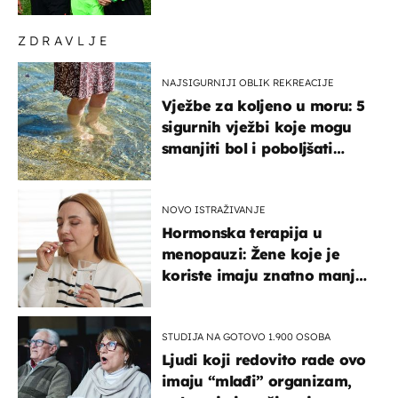
ponude
ZDRAVLJE
NAJSIGURNIJI OBLIK REKREACIJE
Vježbe za koljeno u moru: 5
sigurnih vježbi koje mogu
smanjiti bol i poboljšati
pokretljivost
NOVO ISTRAŽIVANJE
Hormonska terapija u
menopauzi: Žene koje je
koriste imaju znatno manji
rizik od ovoga
STUDIJA NA GOTOVO 1.900 OSOBA
Ljudi koji redovito rade ovo
imaju “mlađi” organizam,