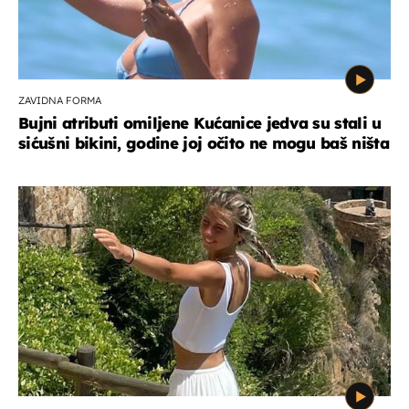
ZAVIDNA FORMA
Bujni atributi omiljene Kućanice jedva su stali u
sićušni bikini, godine joj očito ne mogu baš ništa