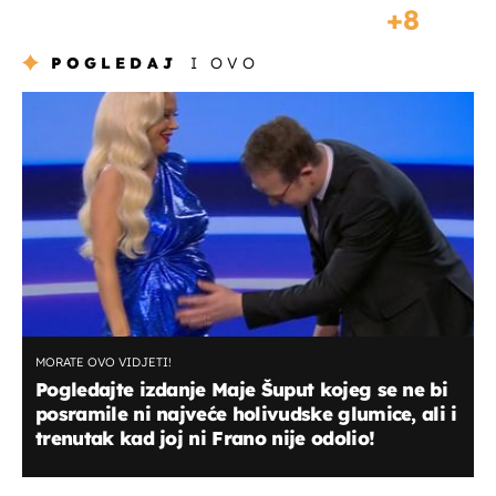
8
POGLEDAJ
I OVO
MORATE OVO VIDJETI!
Pogledajte izdanje Maje Šuput kojeg se ne bi
posramile ni najveće holivudske glumice, ali i
trenutak kad joj ni Frano nije odolio!