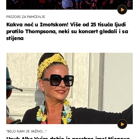
PRIZORI ZA PAMĆENJE
Kakva noć u Imotskom! Više od 25 tisuća ljudi
pratilo Thompsona, neki su koncert gledali i sa
stijena
"BILO NAM JE VAŽNO..."
Unuk Alke Vuice dobio je posebno ime! Njegovo