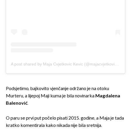
A post shared by Maja Cvjetkovic Kevic (@majacvjetkovic)
on
De
Podsjetimo, bajkovito vjenčanje održano je na otoku
Murteru, a lijepoj Maji kuma je bila novinarka
Magdalena
Balenović
.
O paru se prvi put počelo pisati 2015. godine, a Maja je tada
kratko komentirala kako nikada nije bila sretnija.