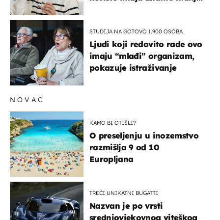
rizik od ovoga
STUDIJA NA GOTOVO 1.900 OSOBA
Ljudi koji redovito rade ovo
imaju “mlađi” organizam,
pokazuje istraživanje
NOVAC
KAMO BI OTIŠLI?
O preseljenju u inozemstvo
razmišlja 9 od 10
Europljana
TREĆI UNIKATNI BUGATTI
Nazvan je po vrsti
srednjovjekovnog viteškog