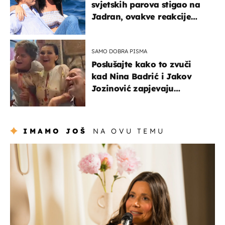
svjetskih parova stigao na
Jadran, ovakve reakcije
vjerojatno nisu očekivali
SAMO DOBRA PISMA
Poslušajte kako to zvuči
kad Nina Badrić i Jakov
Jozinović zapjevaju
Oliverov hit!
IMAMO JOŠ
NA OVU TEMU
moda & ljepota