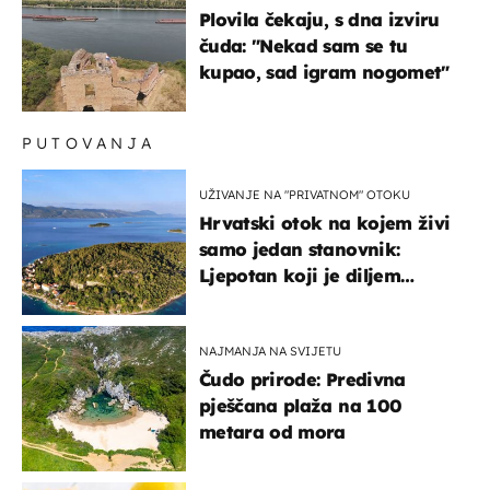
Plovila čekaju, s dna izviru
čuda: "Nekad sam se tu
kupao, sad igram nogomet"
PUTOVANJA
UŽIVANJE NA "PRIVATNOM" OTOKU
Hrvatski otok na kojem živi
samo jedan stanovnik:
Ljepotan koji je diljem
svijeta poznat po svojem
"bijelom zlatu"
NAJMANJA NA SVIJETU
Čudo prirode: Predivna
pješčana plaža na 100
metara od mora