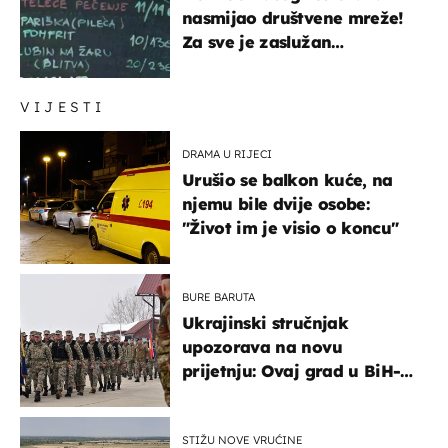
nasmijao društvene mreže!
Za sve je zaslužan
urnebesan naziv jela
VIJESTI
DRAMA U RIJECI
Urušio se balkon kuće, na
njemu bile dvije osobe:
"Život im je visio o koncu"
BURE BARUTA
Ukrajinski stručnjak
upozorava na novu
prijetnju: Ovaj grad u BiH-u
bi mogao biti žarište
STIŽU NOVE VRUĆINE