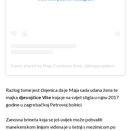
A post shared by Maja Cvjetkovic Kevic (@majacvjetkovic)
on
Ma
Razlog tome jest činjenica da je Maja sada udana žena te
majka
djevojčice Vite
koja je na svijet stigla u rujnu 2017.
godine u zagrebačkoj Petrovoj bolnici.
Zanosna brineta koja se još uvijek može pohvaliti
manekenskom linijom viđena je u šetnji s mezimicom po