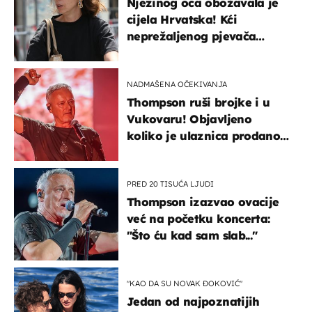
Njezinog oca obožavala je
cijela Hrvatska! Kći
neprežaljenog pjevača
projurila špicom na dva
kotača
NADMAŠENA OČEKIVANJA
Thompson ruši brojke i u
Vukovaru! Objavljeno
koliko je ulaznica prodano
u kratkom vremenu
PRED 20 TISUĆA LJUDI
Thompson izazvao ovacije
već na početku koncerta:
"Što ću kad sam slab..."
"KAO DA SU NOVAK ĐOKOVIĆ"
Jedan od najpoznatijih