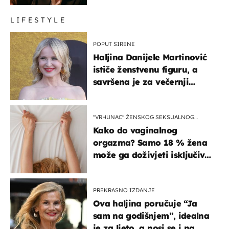
LIFESTYLE
POPUT SIRENE
Haljina Danijele Martinović
ističe ženstvenu figuru, a
savršena je za večernji
izlazak na moru
"VRHUNAC" ŽENSKOG SEKSUALNOG
ISKUSTVA
Kako do vaginalnog
orgazma? Samo 18 % žena
može ga doživjeti isključivo
na ovaj način
PREKRASNO IZDANJE
Ova haljina poručuje “Ja
sam na godišnjem”, idealna
je za ljeto, a nosi se i na