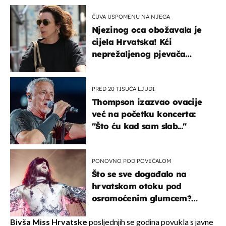
ČUVA USPOMENU NA NJEGA
Njezinog oca obožavala je
cijela Hrvatska! Kći
neprežaljenog pjevača
projurila špicom na dva
kotača
PRED 20 TISUĆA LJUDI
Thompson izazvao ovacije
već na početku koncerta:
"Što ću kad sam slab..."
PONOVNO POD POVEĆALOM
Što se sve događalo na
hrvatskom otoku pod
osramoćenim glumcem?
Bizarni prizori i danas
izazivaju nevjericu
Bivša Miss Hrvatske
posljednjih se godina povukla s javne