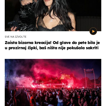
SVE NA IZVOL'TE
Zaista bizarna kreacija! Od glave do pete bila je
u prozirnoj čipki, baš ništa nije pokušala sakriti