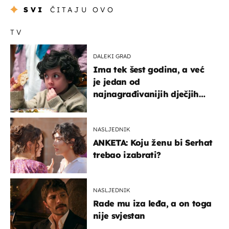
SVI
ČITAJU OVO
TV
DALEKI GRAD
Ima tek šest godina, a već
je jedan od
najnagrađivanijih dječjih
glumaca
NASLJEDNIK
ANKETA: Koju ženu bi Serhat
trebao izabrati?
NASLJEDNIK
Rade mu iza leđa, a on toga
nije svjestan