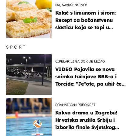
MA, SAVRŠENSTVO!
Kolač s limunom i sirom:
Recept za božanstvenu
slasticu koja se topi u
ustima
SPORT
CIPELARILI GA DOK JE LEŽAO
VIDEO Pojavila se nova
snimka tučnjave BBB-a i
Torcide: "Je*ote, pa ubit će
ga!"
DRAMATIČAN PREOKRET
Kakva drama u Zagrebu!
Hrvatska srušila Srbiju i
izborila finale Svjetskog
prvenstva