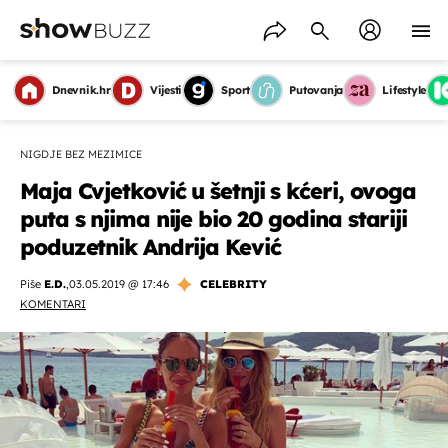
Dnevnik.hr
Vijesti
Sport
Putovanja
Lifestyle
NIGDJE BEZ MEZIMICE
Maja Cvjetković u šetnji s kćeri, ovoga
puta s njima nije bio 20 godina stariji
poduzetnik Andrija Kević
Piše
E.D.
,
03.05.2019 @ 17:46
CELEBRITY
KOMENTARI
OMOGUĆI OBAVIJESTI