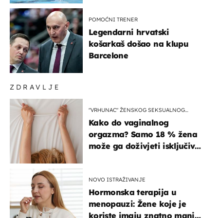
POMOĆNI TRENER
Legendarni hrvatski
košarkaš došao na klupu
Barcelone
ZDRAVLJE
"VRHUNAC" ŽENSKOG SEKSUALNOG
ISKUSTVA
Kako do vaginalnog
orgazma? Samo 18 % žena
može ga doživjeti isključivo
na ovaj način
NOVO ISTRAŽIVANJE
Hormonska terapija u
menopauzi: Žene koje je
koriste imaju znatno manji