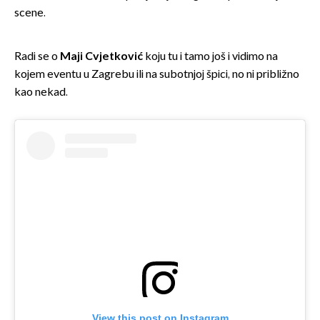
scene.
Radi se o
Maji Cvjetković
koju tu i tamo još i vidimo na
kojem eventu u Zagrebu ili na subotnjoj špici, no ni približno
kao nekad.
View this post on Instagram