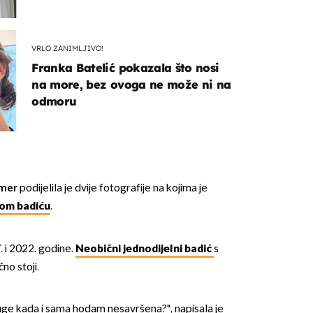
VRLO ZANIMLJIVO!
Franka Batelić pokazala što nosi
na more, bez ovoga ne može ni na
odmoru
omer
podijelila je dvije fotografije na kojima je
nom badiću
.
7. i 2022. godine.
Neobični jednodijelni badić
s
čno stoji.
ge kada i sama hodam nesavršena?", napisala je