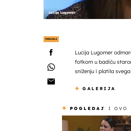
Lucija Lugomer
PODIJELI
Lucija Lugomer odmara
fotkom u badiću starom
sniženju i platila sveg
GALERIJA
POGLEDAJ
I OVO