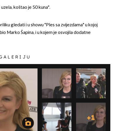
e uzela, koštao je 50 kuna".
riliku gledati i u showu "Ples sa zvijezdama" u kojoj
r bio Marko Šapina, i u kojem je osvojila dodatne
 GALERIJU
+
1