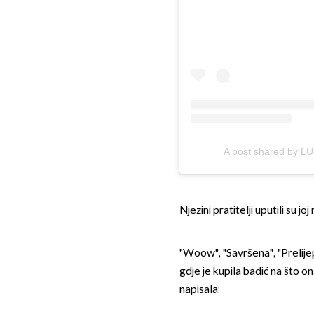
A post shared by L
Njezini pratitelji uputili su j
"Woow", "Savršena", "Prelijepa
gdje je kupila badić na što 
napisala: