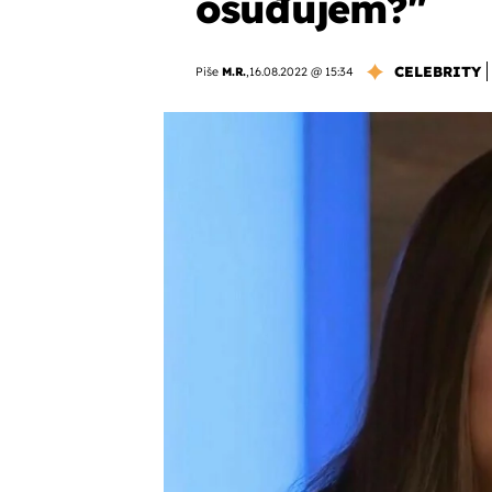
osuđujem?"
CELEBRITY
Piše
M.R.
,
16.08.2022 @ 15:34