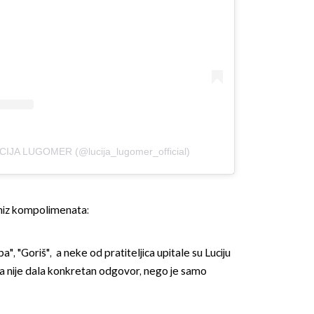
UCIJA LUGOMER (@lucija_lugomer_official)
oj niz kompolimenata:
", "Goriš", a neke od pratiteljica upitale su Luciju
ona nije dala konkretan odgovor, nego je samo