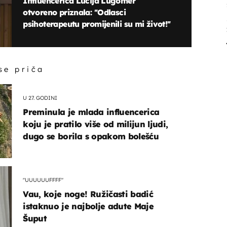
Influencerica Lucija Lugomer
otvoreno priznala: ''Odlasci
psihoterapeutu promijenili su mi život!''
 se priča
U 27. GODINI
Preminula je mlada influencerica
koju je pratilo više od milijun ljudi,
dugo se borila s opakom bolešću
"UUUUUUFFFF"
Vau, koje noge! Ružičasti badić
istaknuo je najbolje adute Maje
Šuput