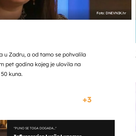
Foto: DNEVNIK.hr
 u Zadru, a od tamo se pohvalila
 pet godina kojeg je ulovila na
a 50 kuna.
3
''PUNO SE TOGA DOGAĐA...''