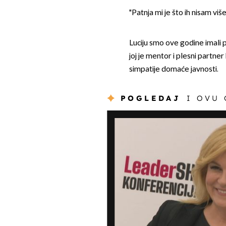
"Patnja mi je što ih nisam viš
Luciju smo ove godine imali p
joj je mentor i plesni partne
simpatije domaće javnosti.
POGLEDAJ
I OVU