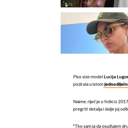
Plus size model
Lucija Lug
pozirala u istom
jednodijel
Naime, riječ je o fotki iz 201
pregršt detalja i dalje joj odli
"Tko sam ja da osuđujem dru