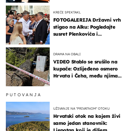
posebno vozilo
KREĆE SPEKTAKL
FOTOGALERIJA Državni vrh
stigao na Alku: Pogledajte
susret Plenkovića i
Milanovića
DRAMA NA OBALI
VIDEO Stablo se srušilo na
kupače: Ozlijeđeno osmero
Hrvata i Čeha, među njima
ima i djece
PUTOVANJA
UŽIVANJE NA "PRIVATNOM" OTOKU
Hrvatski otok na kojem živi
samo jedan stanovnik:
Ljepotan koji je diljem