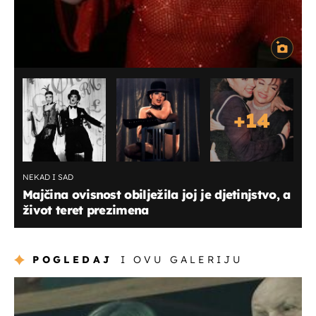
+
14
NEKAD I SAD
Majčina ovisnost obilježila joj je djetinjstvo, a
život teret prezimena
POGLEDAJ
I OVU GALERIJU