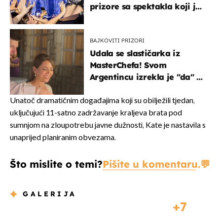
prizore sa spektakla koji je
rasprodan mjesec dana
ranije
BAJKOVITI PRIZORI
Udala se slastičarka iz
MasterChefa! Svom
Argentincu izrekla je "da" u
rodnoj Hercegovini
Unatoč dramatičnim događajima koji su obilježili tjedan,
uključujući 11-satno zadržavanje kraljeva brata pod
sumnjom na zloupotrebu javne dužnosti, Kate je nastavila s
unaprijed planiranim obvezama.
Što mislite o temi?
Pišite u komentaru.
GALERIJA
7