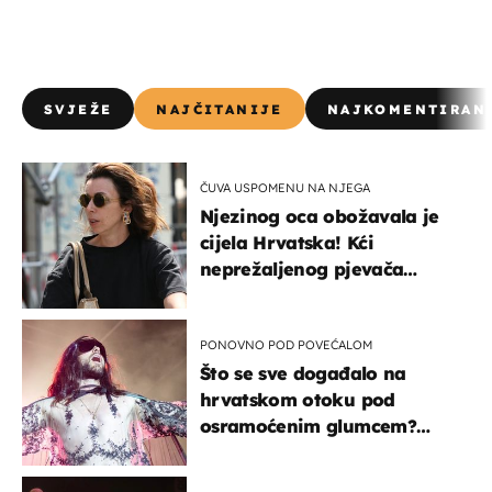
SVJEŽE
NAJČITANIJE
NAJKOMENTIRAN
ČUVA USPOMENU NA NJEGA
Njezinog oca obožavala je
cijela Hrvatska! Kći
neprežaljenog pjevača
projurila špicom na dva
kotača
PONOVNO POD POVEĆALOM
Što se sve događalo na
hrvatskom otoku pod
osramoćenim glumcem?
Bizarni prizori i danas
izazivaju nevjericu