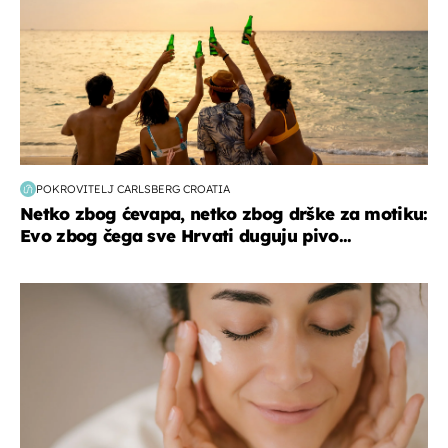
POKROVITELJ CARLSBERG CROATIA
Netko zbog ćevapa, netko zbog drške za motiku:
Evo zbog čega sve Hrvati duguju pivo...
moda & ljepota