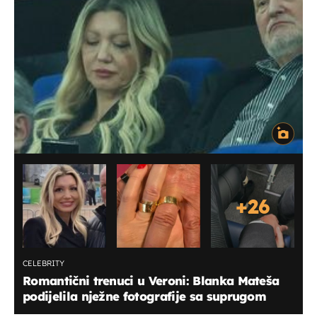
+
26
CELEBRITY
Romantični trenuci u Veroni: Blanka Mateša
podijelila nježne fotografije sa suprugom