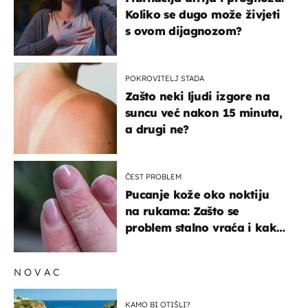
Koliko se dugo može živjeti
s ovom dijagnozom?
POKROVITELJ STADA
Zašto neki ljudi izgore na
suncu već nakon 15 minuta,
a drugi ne?
ČEST PROBLEM
Pucanje kože oko noktiju
na rukama: Zašto se
problem stalno vraća i kako
ga zaustaviti?
NOVAC
KAMO BI OTIŠLI?