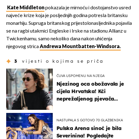
Kate Middleton
pokazala je mirnoću i dostojanstvo usred
najveće krize koja je posljednjih godina potresla britansku
monarhiju. Supruga britanskog prijestolonasljednika pojavila
se na ragbi utakmici Engleske i Irske na stadionu Allianz u
Twickenhamu, samo nekoliko dana nakon uhićenja
njegovog strica
Andrewa Mountbatten-Windsora.
3
vijesti o kojima se priča
ČUVA USPOMENU NA NJEGA
Njezinog oca obožavala je
cijela Hrvatska! Kći
neprežaljenog pjevača
projurila špicom na dva
kotača
NASTUPALA S GOTOVO 70 GLAZBENIKA
Pulska Arena sinoć je bila
Severinina! Pogledajte