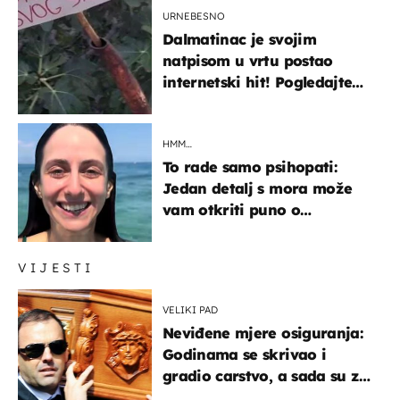
URNEBESNO
Dalmatinac je svojim
natpisom u vrtu postao
internetski hit! Pogledajte
što je napisao
HMM…
To rade samo psihopati:
Jedan detalj s mora može
vam otkriti puno o
prijateljima
VIJESTI
VELIKI PAD
Neviđene mjere osiguranja:
Godinama se skrivao i
gradio carstvo, a sada su za
njegovo izručenje naručili