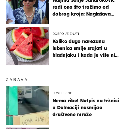
Haljina Sonje Jandroković
radi ono što tražimo od
dobrog kroja: Naglašava
struk, a sada je i na
sniženju
DOBRO JE ZNATI
Koliko dugo narezana
lubenica smije stajati u
hladnjaku i kada je više nije
sigurno jesti?
ZABAVA
URNEBESNO
Nema ribe! Natpis na tržnici
u Dalmaciji nasmijao
društvene mreže