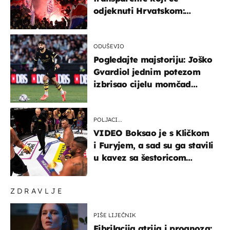
odjeknuti Hrvatskom:
Prozvali "moralne vertikale"
ODUŠEVIO
Pogledajte majstoriju: Joško
Gvardiol jednim potezom
izbrisao cijelu momčad
Atletica
POLJACI...
VIDEO Boksao je s Kličkom
i Furyjem, a sad su ga stavili
u kavez sa šestoricom
Roma! Pogledajte kako je
završilo
ZDRAVLJE
PIŠE LIJEČNIK
Fibrilacija atrija i prognoza: