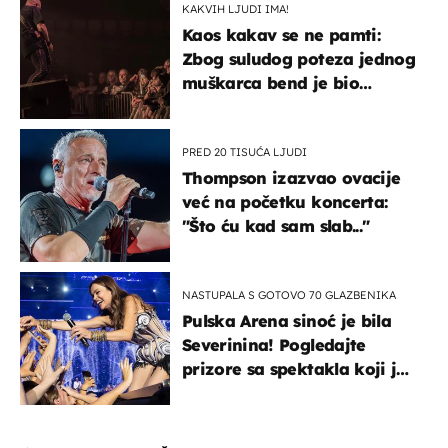
KAKVIH LJUDI IMA!
Kaos kakav se ne pamti:
Zbog suludog poteza jednog
muškarca bend je bio
prisiljen prekinuti nastup
PRED 20 TISUĆA LJUDI
Thompson izazvao ovacije
već na početku koncerta:
"Što ću kad sam slab..."
NASTUPALA S GOTOVO 70 GLAZBENIKA
Pulska Arena sinoć je bila
Severinina! Pogledajte
prizore sa spektakla koji je
rasprodan mjesec dana
ranije