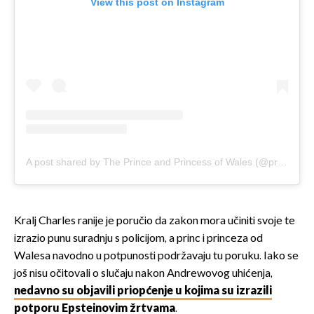
View this post on Instagram
A post shared by The Prince and Princess of Wales (@princeandprincessofwales)
Kralj Charles ranije je poručio da zakon mora učiniti svoje te
izrazio punu suradnju s policijom, a princ i princeza od
Walesa navodno u potpunosti podržavaju tu poruku. Iako se
još nisu očitovali o slučaju nakon Andrewovog uhićenja,
nedavno su objavili priopćenje u kojima su izrazili
potporu Epsteinovim žrtvama
.