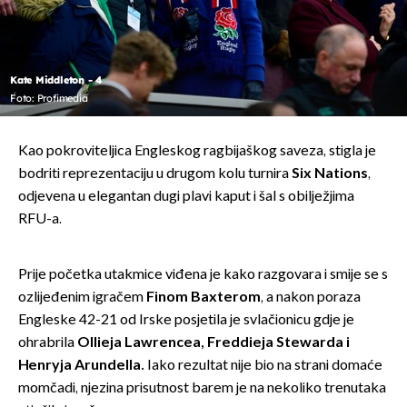
Kate Middleton - 4
Foto: Profimedia
Kao pokroviteljica Engleskog ragbijaškog saveza, stigla je
bodriti reprezentaciju u drugom kolu turnira
Six Nations
,
odjevena u elegantan dugi plavi kaput i šal s obilježjima
RFU-a.
Prije početka utakmice viđena je kako razgovara i smije se s
ozlijeđenim igračem
Finom Baxterom
, a nakon poraza
Engleske 42-21 od Irske posjetila je svlačionicu gdje je
ohrabrila
Ollieja Lawrencea, Freddieja Stewarda i
Henryja Arundella.
Iako rezultat nije bio na strani domaće
momčadi, njezina prisutnost barem je na nekoliko trenutaka