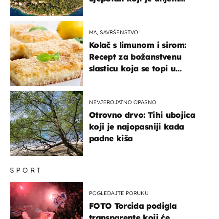
svijeta poznat po svojem
"bijelom zlatu"
MA, SAVRŠENSTVO!
Kolač s limunom i sirom:
Recept za božanstvenu
slasticu koja se topi u
ustima
NEVJEROJATNO OPASNO
Otrovno drvo: Tihi ubojica
koji je najopasniji kada
padne kiša
SPORT
POGLEDAJTE PORUKU
FOTO Torcida podigla
transparente koji će