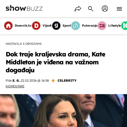
Dnevnik.hr
Vijesti
Sport
Putovanja
Lifestyle
NASTAVILA S OBVEZAMA
Dok traje kraljevska drama, Kate
Middleton je viđena na važnom
događaju
Piše
E. G.
,
22.02.2026 @ 16:58
CELEBRITY
KOMENTARI
OMOGUĆI OBAVIJESTI