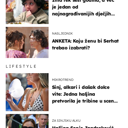
Ima tek šest godina, a već
je jedan od
najnagrađivanijih dječjih
glumaca
NASLJEDNIK
ANKETA: Koju ženu bi Serhat
trebao izabrati?
LIFESTYLE
MIKROTREND
Sinj, alkari i dašak dolce
vite: Jedna haljina
pretvorila je tribine u scenu
iz talijanskog filma
ZA SINJSKU ALKU