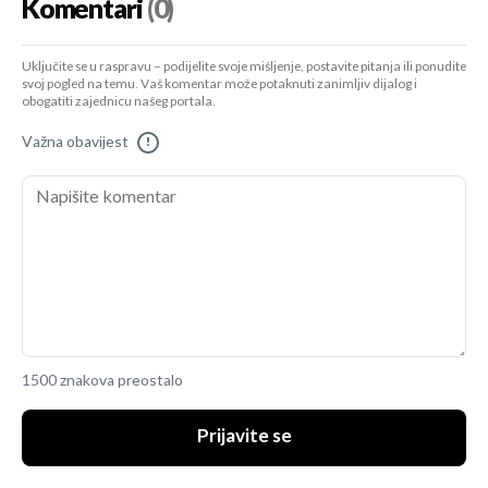
Komentari
(0)
Uključite se u raspravu – podijelite svoje mišljenje, postavite pitanja ili ponudite
svoj pogled na temu. Vaš komentar može potaknuti zanimljiv dijalog i
obogatiti zajednicu našeg portala.
Važna obavijest
!
1500 znakova preostalo
Prijavite se