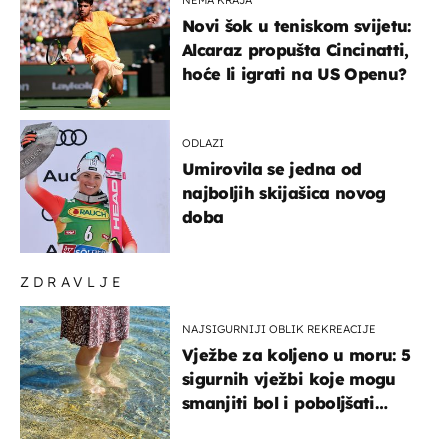
Novi šok u teniskom svijetu:
Alcaraz propušta Cincinatti,
hoće li igrati na US Openu?
ODLAZI
Umirovila se jedna od
najboljih skijašica novog
doba
ZDRAVLJE
NAJSIGURNIJI OBLIK REKREACIJE
Vježbe za koljeno u moru: 5
sigurnih vježbi koje mogu
smanjiti bol i poboljšati
pokretljivost