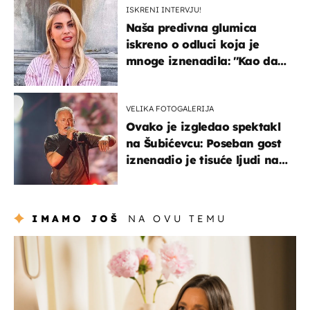
ISKRENI INTERVJU!
Naša predivna glumica
iskreno o odluci koja je
mnoge iznenadila: ''Kao da
mi je veliki teret pao s leđa''
VELIKA FOTOGALERIJA
Ovako je izgledao spektakl
na Šubićevcu: Poseban gost
iznenadio je tisuće ljudi na
Thompsonovu koncertu
IMAMO JOŠ
NA OVU TEMU
moda & ljepota