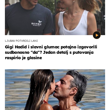
LJUBAV POTVRDILI LANI
Gigi Hadid i slavni glumac potajno izgovorili
sudbonosno "da"? Jedan detalj s putovanja
raspirio je glasine