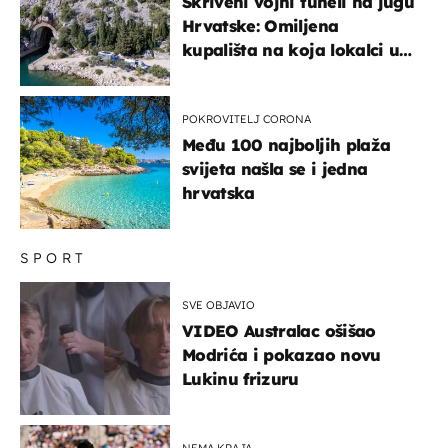
Skriveni vojni tuneli na jugu
Hrvatske: Omiljena
kupališta na koja lokalci u
miru dolaze roniti i skakati
u more
POKROVITELJ CORONA
Među 100 najboljih plaža
svijeta našla se i jedna
hrvatska
SPORT
SVE OBJAVIO
VIDEO Australac ošišao
Modrića i pokazao novu
Lukinu frizuru
NEMA KRAJA