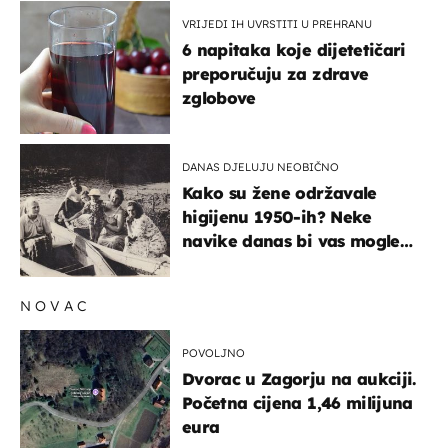
VRIJEDI IH UVRSTITI U PREHRANU
6 napitaka koje dijetetičari
preporučuju za zdrave
zglobove
DANAS DJELUJU NEOBIČNO
Kako su žene održavale
higijenu 1950-ih? Neke
navike danas bi vas mogle
iznenaditi
NOVAC
POVOLJNO
Dvorac u Zagorju na aukciji.
Početna cijena 1,46 milijuna
eura