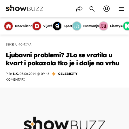
Dnevnik.hr
Vijesti
Sport
Putovanja
Lifestyle
SEKSI U 40-TIMA
Ljubavni problemi? JLo se vratila u
kvart i pokazala tko je i dalje na vrhu
Piše
S.K.
,
05.06.2014 @ 09:46
CELEBRITY
KOMENTARI
OMOGUĆI OBAVIJESTI