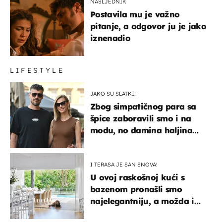
NASLJEDNIK
Postavila mu je važno
pitanje, a odgovor ju je jako
iznenadio
LIFESTYLE
JAKO SU SLATKI!
Zbog simpatičnog para sa
špice zaboravili smo i na
modu, no damina haljina
itekako nas se dojmila
I TERASA JE SAN SNOVA!
U ovoj raskošnoj kući s
bazenom pronašli smo
najelegantniju, a možda i
najljepšu bijelu kuhinju