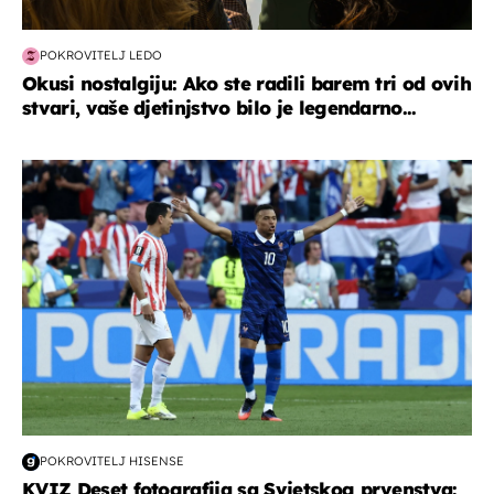
POKROVITELJ LEDO
Okusi nostalgiju: Ako ste radili barem tri od ovih
stvari, vaše djetinjstvo bilo je legendarno...
svjetsko prvenstvo 2026
POKROVITELJ HISENSE
KVIZ Deset fotografija sa Svjetskog prvenstva: