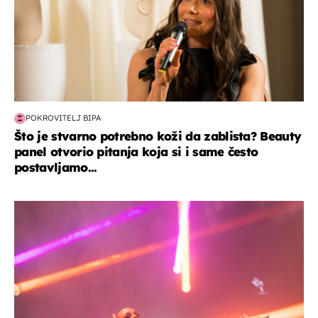
POKROVITELJ BIPA
Što je stvarno potrebno koži da zablista? Beauty
panel otvorio pitanja koja si i same često
postavljamo...
kultura & zabava