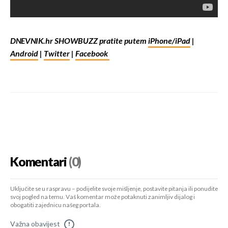
DNEVNIK.hr SHOWBUZZ pratite putem
iPhone/iPad
|
Android
|
Twitter
|
Facebook
Komentari
(0)
Uključite se u raspravu – podijelite svoje mišljenje, postavite pitanja ili ponudite
svoj pogled na temu. Vaš komentar može potaknuti zanimljiv dijalog i
obogatiti zajednicu našeg portala.
Važna obavijest
!