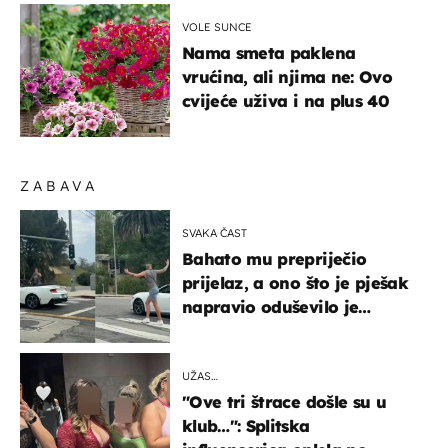
VOLE SUNCE
Nama smeta paklena
vrućina, ali njima ne: Ovo
cvijeće uživa i na plus 40
ZABAVA
SVAKA ČAST
Bahato mu prepriječio
prijelaz, a ono što je pješak
napravio oduševilo je
društvene mreže
UŽAS…
"Ove tri štrace došle su u
klub…": Splitska