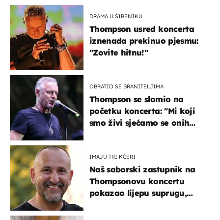
DRAMA U ŠIBENIKU
Thompson usred koncerta
iznenada prekinuo pjesmu:
"Zovite hitnu!"
OBRATIO SE BRANITELJIMA
Thompson se slomio na
početku koncerta: "Mi koji
smo živi sjećamo se onih
koji nisu..."
IMAJU TRI KĆERI
Naš saborski zastupnik na
Thompsonovu koncertu
pokazao lijepu suprugu,
koja godinama izbjegava
javnost