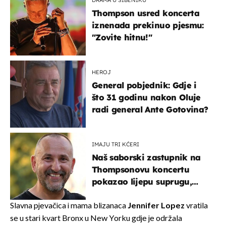
DRAMA U ŠIBENIKU
Thompson usred koncerta
iznenada prekinuo pjesmu:
"Zovite hitnu!"
HEROJ
General pobjednik: Gdje i
što 31 godinu nakon Oluje
radi general Ante Gotovina?
IMAJU TRI KĆERI
Naš saborski zastupnik na
Thompsonovu koncertu
pokazao lijepu suprugu,
koja godinama izbjegava
javnost
Slavna pjevačica i mama blizanaca
Jennifer Lopez
vratila
se u stari kvart Bronx u New Yorku gdje je održala