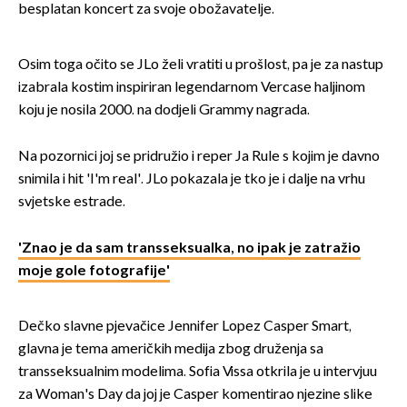
besplatan koncert za svoje obožavatelje.
Osim toga očito se JLo želi vratiti u prošlost, pa je za nastup
izabrala kostim inspiriran legendarnom Vercase haljinom
koju je nosila 2000. na dodjeli Grammy nagrada.
Na pozornici joj se pridružio i reper Ja Rule s kojim je davno
snimila i hit 'I'm real'. JLo pokazala je tko je i dalje na vrhu
svjetske estrade.
'Znao je da sam transseksualka, no ipak je zatražio
moje gole fotografije'
Dečko slavne pjevačice Jennifer Lopez Casper Smart,
glavna je tema američkih medija zbog druženja sa
transseksualnim modelima. Sofia Vissa otkrila je u intervjuu
za Woman's Day da joj je Casper komentirao njezine slike