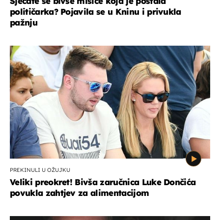
Sjećate se bivše misice koja je postala
političarka? Pojavila se u Kninu i privukla
pažnju
PREKINULI U OŽUJKU
Veliki preokret! Bivša zaručnica Luke Dončića
povukla zahtjev za alimentacijom