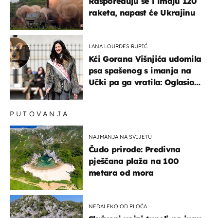
Raspoređuju se i imaju 120
raketa, napast će Ukrajinu
LANA LOURDES RUPIĆ
Kći Gorana Višnjića udomila
psa spašenog s imanja na
Učki pa ga vratila: Oglasio
se azil, majka odgovorila na
kritike
PUTOVANJA
NAJMANJA NA SVIJETU
Čudo prirode: Predivna
pješčana plaža na 100
metara od mora
NEDALEKO OD PLOČA