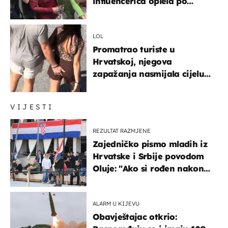
influencerica oplela po
ženama zbog užasnog
ponašanja
LOL
Promatrao turiste u
Hrvatskoj, njegova
zapažanja nasmijala cijelu
regiju
VIJESTI
REZULTAT RAZMJENE
Zajedničko pismo mladih iz
Hrvatske i Srbije povodom
Oluje: "Ako si rođen nakon
'95..."
ALARM U KIJEVU
Obavještajac otkrio: