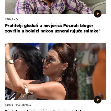
STRAŠNO!
Pratitelji gledali u nevjerici: Poznati bloger
završio u bolnici nakon uznemirujuće snimke!
MEĐU UZVANICIMA