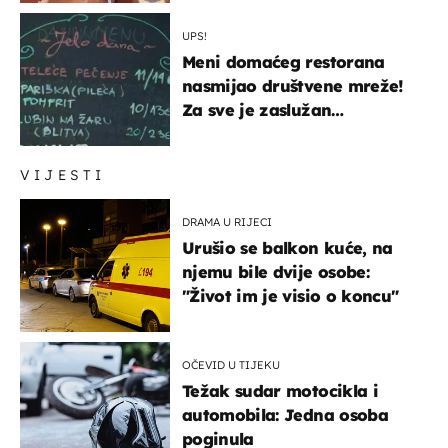
UPS!
Meni domaćeg restorana
nasmijao društvene mreže!
Za sve je zaslužan
urnebesan naziv jela
VIJESTI
DRAMA U RIJECI
Urušio se balkon kuće, na
njemu bile dvije osobe:
"Život im je visio o koncu"
OČEVID U TIJEKU
Težak sudar motocikla i
automobila: Jedna osoba
poginula