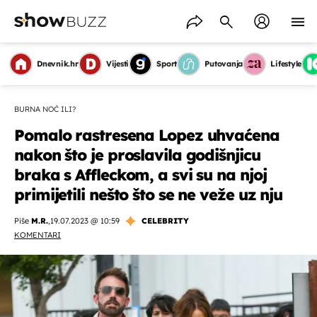
Dnevnik.hr
Vijesti
Sport
Putovanja
Lifestyle
BURNA NOĆ ILI?
Pomalo rastresena Lopez uhvaćena
nakon što je proslavila godišnjicu
braka s Affleckom, a svi su na njoj
primijetili nešto što se ne veže uz nju
Piše
M.R.
,
19.07.2023 @ 10:59
CELEBRITY
KOMENTARI
OMOGUĆI OBAVIJESTI