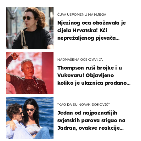
ČUVA USPOMENU NA NJEGA
Njezinog oca obožavala je
cijela Hrvatska! Kći
neprežaljenog pjevača
projurila špicom na dva
kotača
NADMAŠENA OČEKIVANJA
Thompson ruši brojke i u
Vukovaru! Objavljeno
koliko je ulaznica prodano
u kratkom vremenu
"KAO DA SU NOVAK ĐOKOVIĆ"
Jedan od najpoznatijih
svjetskih parova stigao na
Jadran, ovakve reakcije
vjerojatno nisu očekivali