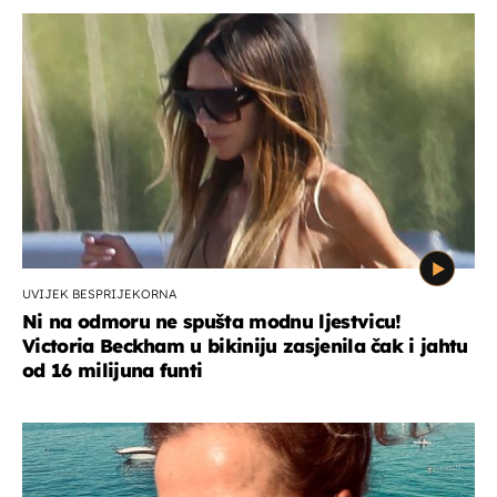
UVIJEK BESPRIJEKORNA
Ni na odmoru ne spušta modnu ljestvicu!
Victoria Beckham u bikiniju zasjenila čak i jahtu
od 16 milijuna funti