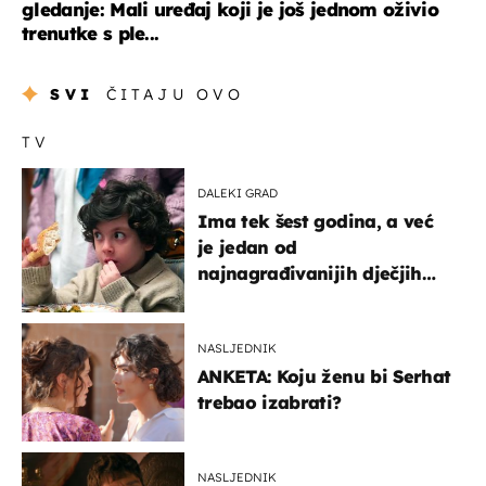
gledanje: Mali uređaj koji je još jednom oživio
trenutke s ple...
SVI
ČITAJU OVO
TV
DALEKI GRAD
Ima tek šest godina, a već
je jedan od
najnagrađivanijih dječjih
glumaca
NASLJEDNIK
ANKETA: Koju ženu bi Serhat
trebao izabrati?
NASLJEDNIK