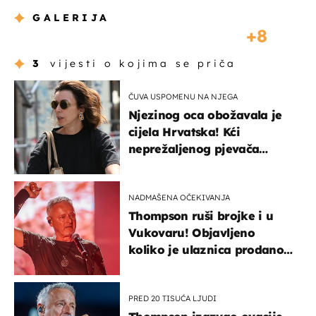
GALERIJA
8
3
vijesti o kojima se priča
ČUVA USPOMENU NA NJEGA
Njezinog oca obožavala je
cijela Hrvatska! Kći
neprežaljenog pjevača
projurila špicom na dva
kotača
NADMAŠENA OČEKIVANJA
Thompson ruši brojke i u
Vukovaru! Objavljeno
koliko je ulaznica prodano
u kratkom vremenu
PRED 20 TISUĆA LJUDI