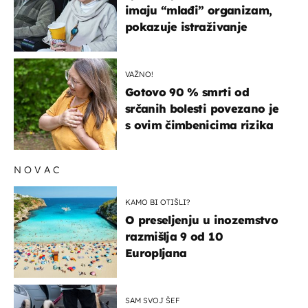
imaju “mlađi” organizam,
pokazuje istraživanje
VAŽNO!
Gotovo 90 % smrti od
srčanih bolesti povezano je
s ovim čimbenicima rizika
NOVAC
KAMO BI OTIŠLI?
O preseljenju u inozemstvo
razmišlja 9 od 10
Europljana
SAM SVOJ ŠEF