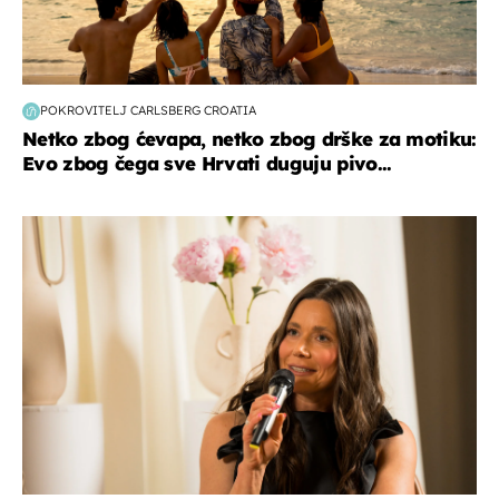
POKROVITELJ CARLSBERG CROATIA
Netko zbog ćevapa, netko zbog drške za motiku:
Evo zbog čega sve Hrvati duguju pivo...
moda & ljepota