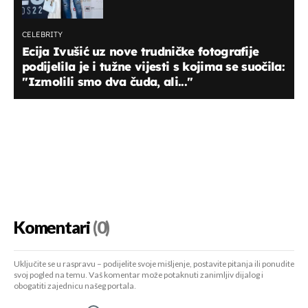
CELEBRITY
Ecija Ivušić uz nove trudničke fotografije
podijelila je i tužne vijesti s kojima se suočila:
''Izmolili smo dva čuda, ali...''
Komentari
(0)
Uključite se u raspravu – podijelite svoje mišljenje, postavite pitanja ili ponudite
svoj pogled na temu. Vaš komentar može potaknuti zanimljiv dijalog i
obogatiti zajednicu našeg portala.