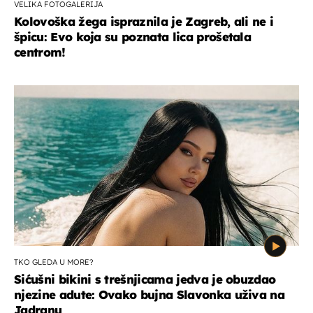
VELIKA FOTOGALERIJA
Kolovoška žega ispraznila je Zagreb, ali ne i
špicu: Evo koja su poznata lica prošetala
centrom!
TKO GLEDA U MORE?
Sićušni bikini s trešnjicama jedva je obuzdao
njezine adute: Ovako bujna Slavonka uživa na
Jadranu