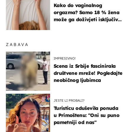
ISKUSTVA
Kako do vaginalnog
orgazma? Samo 18 % žena
može ga doživjeti isključivo
na ovaj način
ZABAVA
IMPRESIVNO!
Scena iz Srbije fascinirala
društvene mreže! Pogledajte
neobičnog ljubimca
JESTE LI PROBALI?
Turisticu oduševila ponuda
u Primoštenu: "Oni su puno
pametniji od nas"