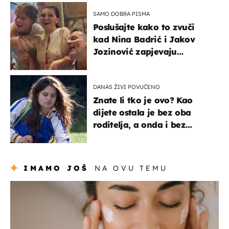
SAMO DOBRA PISMA
Poslušajte kako to zvuči
kad Nina Badrić i Jakov
Jozinović zapjevaju
Oliverov hit!
DANAS ŽIVI POVUČENO
Znate li tko je ovo? Kao
dijete ostala je bez oba
roditelja, a onda i bez
milijuna koje je trebala
naslijediti
IMAMO JOŠ
NA OVU TEMU
moda & ljepota