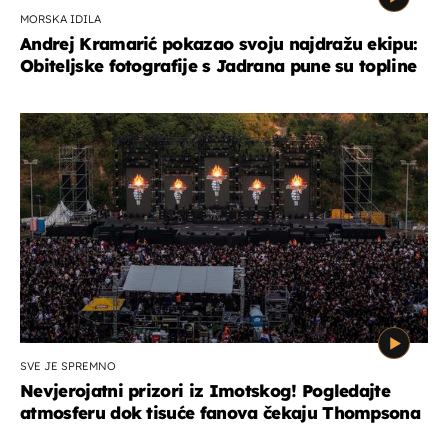
MORSKA IDILA
Andrej Kramarić pokazao svoju najdražu ekipu:
Obiteljske fotografije s Jadrana pune su topline
SVE JE SPREMNO
Nevjerojatni prizori iz Imotskog! Pogledajte
atmosferu dok tisuće fanova čekaju Thompsona