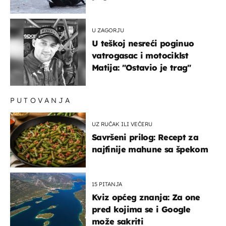
U ZAGORJU
U teškoj nesreći poginuo
vatrogasac i motociklst
Matija: "Ostavio je trag"
PUTOVANJA
UZ RUČAK ILI VEČERU
Savršeni prilog: Recept za
najfinije mahune sa špekom
15 PITANJA
Kviz općeg znanja: Za one
pred kojima se i Google
može sakriti