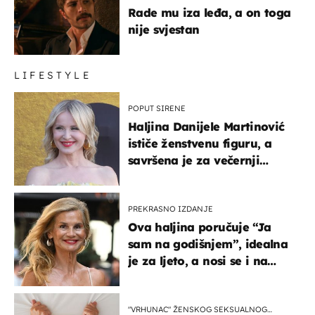
Rade mu iza leđa, a on toga
nije svjestan
LIFESTYLE
POPUT SIRENE
Haljina Danijele Martinović
ističe ženstvenu figuru, a
savršena je za večernji
izlazak na moru
PREKRASNO IZDANJE
Ova haljina poručuje “Ja
sam na godišnjem”, idealna
je za ljeto, a nosi se i na
zagrebačkoj špici
"VRHUNAC" ŽENSKOG SEKSUALNOG