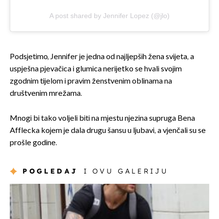
A post shared by Jennifer Lopez (@jlo)
Podsjetimo, Jennifer je jedna od najljepših žena svijeta, a
uspješna pjevačica i glumica nerijetko se hvali svojim
zgodnim tijelom i pravim ženstvenim oblinama na
društvenim mrežama.
Mnogi bi tako voljeli biti na mjestu njezina supruga Bena
Afflecka kojem je dala drugu šansu u ljubavi, a vjenčali su se
prošle godine.
POGLEDAJ
I OVU GALERIJU