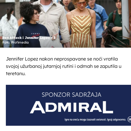
Ben Affleck i Jennifer Lopez - 3
Foto: Profimedia
Jennifer Lopez nakon neprospavane se noći vratila
svojoj užurbanoj jutarnjoj rutini i odmah se zaputila u
teretanu.