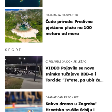
NAJMANJA NA SVIJETU
Čudo prirode: Predivna
pješčana plaža na 100
metara od mora
SPORT
CIPELARILI GA DOK JE LEŽAO
VIDEO Pojavila se nova
snimka tučnjave BBB-a i
Torcide: "Je*ote, pa ubit će
ga!"
DRAMATIČAN PREOKRET
Kakva drama u Zagrebu!
Hrvatska srušila Srbiju i