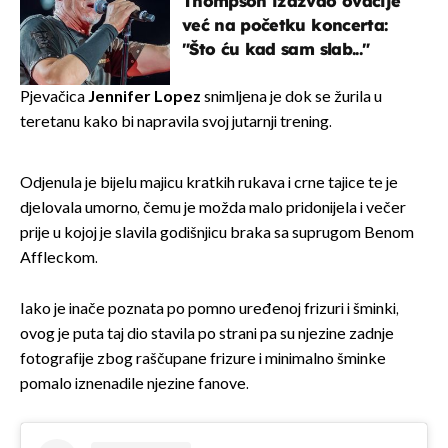
Thompson izazvao ovacije
već na početku koncerta:
"Što ću kad sam slab..."
Pjevačica
Jennifer Lopez
snimljena je dok se žurila u
teretanu kako bi napravila svoj jutarnji trening.
Odjenula je bijelu majicu kratkih rukava i crne tajice te je
djelovala umorno, čemu je možda malo pridonijela i večer
prije u kojoj je slavila godišnjicu braka sa suprugom Benom
Affleckom.
Iako je inače poznata po pomno uređenoj frizuri i šminki,
ovog je puta taj dio stavila po strani pa su njezine zadnje
fotografije zbog raščupane frizure i minimalno šminke
pomalo iznenadile njezine fanove.