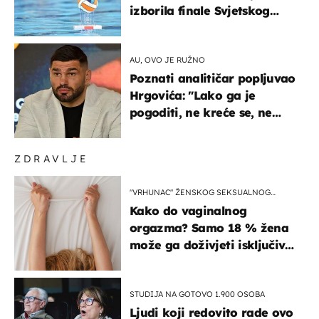
izborila finale Svjetskog
prvenstva
AU, OVO JE RUŽNO
Poznati analitičar popljuvao
Hrgovića: "Lako ga je
pogoditi, ne kreće se, ne
koristi noge..."
ZDRAVLJE
"VRHUNAC" ŽENSKOG SEKSUALNOG
ISKUSTVA
Kako do vaginalnog
orgazma? Samo 18 % žena
može ga doživjeti isključivo
na ovaj način
STUDIJA NA GOTOVO 1.900 OSOBA
Ljudi koji redovito rade ovo