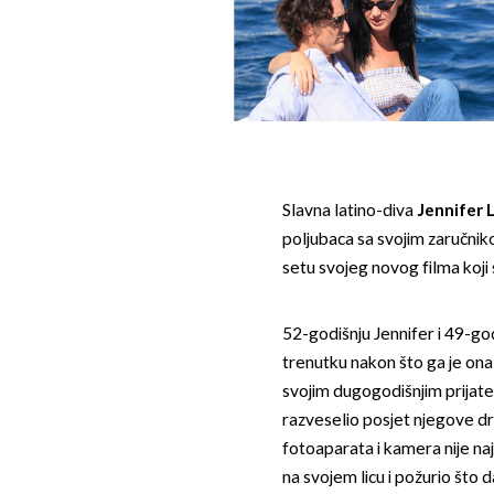
Slavna latino-diva
Jennifer 
poljubaca sa svojim zaručni
setu svojeg novog filma koji
52-godišnju Jennifer i 49-g
trenutku nakon što ga je ona 
svojim dugogodišnjim prijat
razveselio posjet njegove dr
fotoaparata i kamera nije najb
na svojem licu i požurio što da