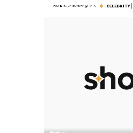
CELEBRITY
Piše
N.K.
,
23.06.2022 @ 12:16
showbuzz