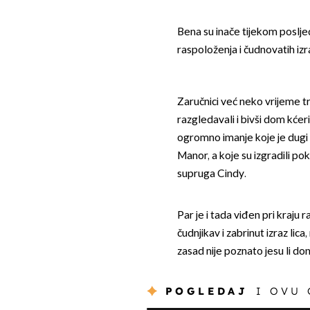
Bena su inače tijekom posljed
raspoloženja i čudnovatih izra
Zaručnici već neko vrijeme tr
razgledavali i bivši dom kćer
ogromno imanje koje je dugi
Manor, a koje su izgradili po
supruga Cindy.
Par je i tada viđen pri kraju 
čudnjikav i zabrinut izraz lic
zasad nije poznato jesu li don
POGLEDAJ
I OVU