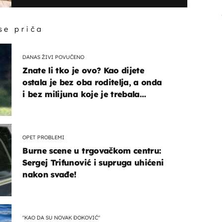
 se priča
DANAS ŽIVI POVUČENO
Znate li tko je ovo? Kao dijete
ostala je bez oba roditelja, a onda
i bez milijuna koje je trebala
naslijediti
OPET PROBLEMI
Burne scene u trgovačkom centru:
Sergej Trifunović i supruga uhićeni
nakon svađe!
"KAO DA SU NOVAK ĐOKOVIĆ"