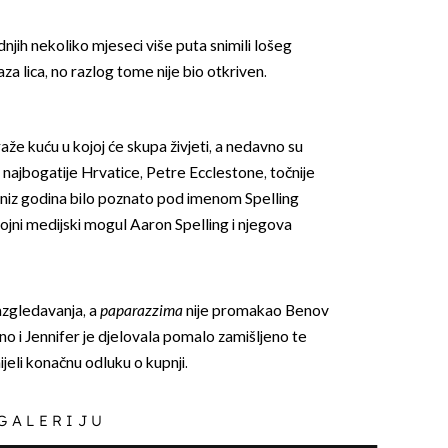
njih nekoliko mjeseci više puta snimili lošeg
za lica, no razlog tome nije bio otkriven.
aže kuću u kojoj će skupa živjeti, a nedavno su
i najbogatije Hrvatice, Petre Ecclestone, točnije
OMOGUĆI OBAVIJESTI
 niz godina bilo poznato pod imenom Spelling
kojni medijski mogul Aaron Spelling i njegova
razgledavanja, a
paparazzima
nije promakao Benov
a, no i Jennifer je djelovala pomalo zamišljeno te
ijeli konačnu odluku o kupnji.
 GALERIJU