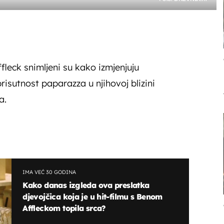
fleck snimljeni su kako izmjenjuju
prisutnost paparazza u njihovoj blizini
a.
IMA VEĆ 30 GODINA
Kako danas izgleda ova preslatka
djevojčica koja je u hit-filmu s Benom
Affleckom topila srca?