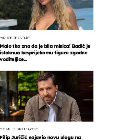
"VRUĆE JE OVDJE"
Malo tko zna da je bila misica! Badić je
istaknuo besprijekornu figuru zgodne
voditeljice...
''TO MI JE BIO IZAZOV''
Filip Juričić najavio novu ulogu na