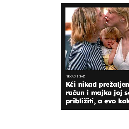
NEKAD I SAD
Kći nikad prežalje
račun i majka joj 
približiti, a evo k