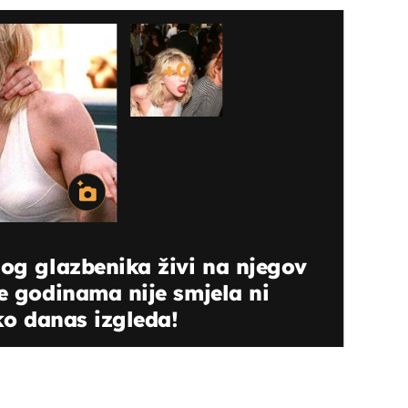
+
0
nog glazbenika živi na njegov
se godinama nije smjela ni
ako danas izgleda!