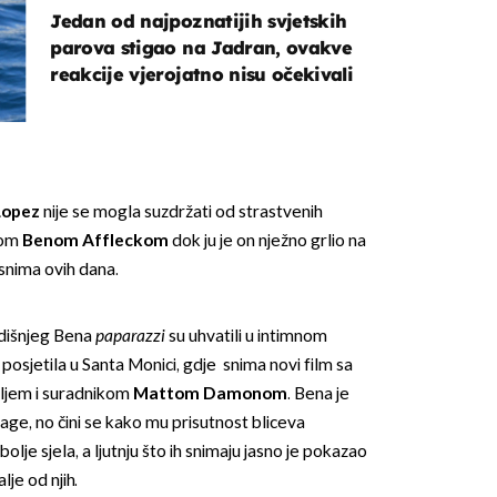
Jedan od najpoznatijih svjetskih
parova stigao na Jadran, ovakve
reakcije vjerojatno nisu očekivali
Lopez
nije se mogla suzdržati od strastvenih
kom
Benom Affleckom
dok ju je on nježno grlio na
 snima ovih dana.
odišnjeg Bena
paparazzi
su uhvatili u intimnom
posjetila u Santa Monici, gdje snima novi film sa
eljem i suradnikom
Mattom Damonom
. Bena je
age, no čini se kako mu prisutnost bliceva
olje sjela, a ljutnju što ih snimaju jasno je pokazao
lje od njih.