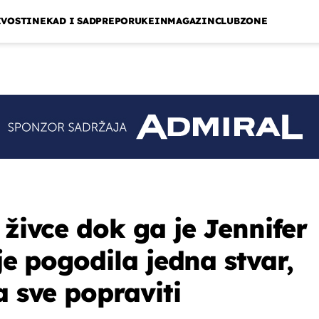
IVOSTI
NEKAD I SAD
PREPORUKE
INMAGAZIN
CLUBZONE
 živce dok ga je Jennifer
 je pogodila jedna stvar,
a sve popraviti