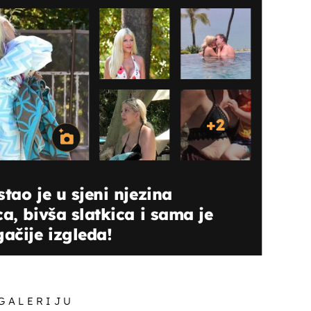
+
2
tao je u sjeni njezina
a, bivša slatkica i sama je
ačije izgleda!
 GALERIJU