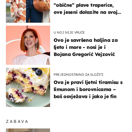
“obične” plave traperice,
ove jeseni dolazite na svoje
- izdvajamo 15 hit modela
U NOJ NIJE VRUĆE
Ovo je savršena haljina za
ljeto i more - nosi je i
Bojana Gregorić Vejzović
PREJEDNOSTAVNO ZA SLOŽITI
Ovo je pravi ljetni tiramisu s
limunom i borovnicama –
baš osvježava i jako je fin
ZABAVA