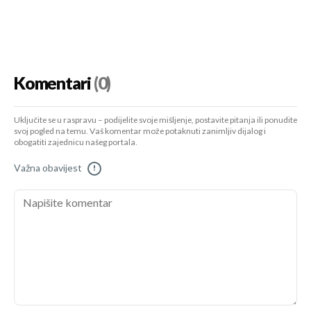
Komentari
(0)
Uključite se u raspravu – podijelite svoje mišljenje, postavite pitanja ili ponudite
svoj pogled na temu. Vaš komentar može potaknuti zanimljiv dijalog i
obogatiti zajednicu našeg portala.
Važna obavijest
!