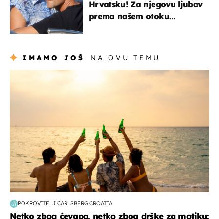
Hrvatsku! Za njegovu ljubav
prema našem otoku
zaslužan je jedan poznati
Hrvat
IMAMO JOŠ
NA OVU TEMU
zanimljivosti
POKROVITELJ CARLSBERG CROATIA
Netko zbog ćevapa, netko zbog drške za motiku: