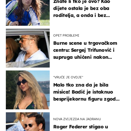
Znate li tko je ovo? Kao
dijete ostala je bez oba
roditelja, a onda i bez
milijuna koje je trebala
naslijediti
OPET PROBLEMI
Burne scene u trgovačkom
centru: Sergej Trifunović i
supruga uhićeni nakon
svađe!
"VRUĆE JE OVDJE"
Malo tko zna da je bila
misica! Badić je istaknuo
besprijekornu figuru zgodne
voditeljice
NOVA ZVIJEZDA NA JADRANU
Roger Federer stigao u