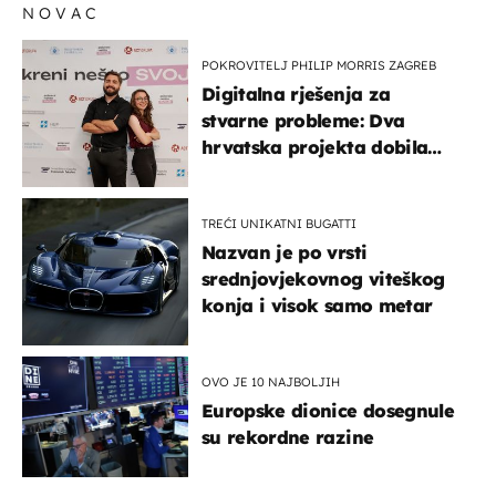
NOVAC
POKROVITELJ PHILIP MORRIS ZAGREB
Digitalna rješenja za
stvarne probleme: Dva
hrvatska projekta dobila
potporu za razvoj
TREĆI UNIKATNI BUGATTI
Nazvan je po vrsti
srednjovjekovnog viteškog
konja i visok samo metar
OVO JE 10 NAJBOLJIH
Europske dionice dosegnule
su rekordne razine