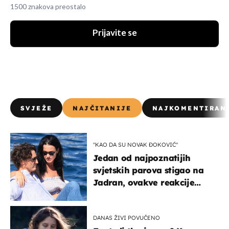
1500 znakova preostalo
Prijavite se
SVJEŽE
NAJČITANIJE
NAJKOMENTIRAN
"KAO DA SU NOVAK ĐOKOVIĆ"
Jedan od najpoznatijih
svjetskih parova stigao na
Jadran, ovakve reakcije
vjerojatno nisu očekivali
DANAS ŽIVI POVUČENO