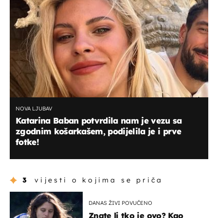
NOVA LJUBAV
Katarina Baban potvrdila nam je vezu sa
zgodnim košarkašem, podijelila je i prve
fotke!
3
vijesti o kojima se priča
DANAS ŽIVI POVUČENO
Znate li tko je ovo? Kao