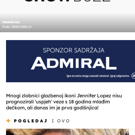
showbuzz
Foto: DNEVNIK.hr
Mnogi zlobnici glazbenoj ikoni Jennifer Lopez nisu
prognozirali 'uspjeh' veze s 18 godina mlađim
dečkom, ali danas im je prva godišnjica!
POGLEDAJ
I OVO