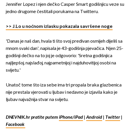
Jennifer Lopez i njen dečko Casper Smart godišnjicu veze su
jedno drugome čestitali porukama na Twitteru.
>> J.Lo u noćnom izlasku pokazala savršene noge
'Danas je naš dan, hvala ti što svoj predivan osmijeh dijeliš sa
mnom svaki dan', napisala je 43-godišnja pjevačica. Njen 25-
godišnji dečko na to joj je odgovorio: 'Sretna godišnjica
najljepšoj, najslađoj, najpametnijoj i najduhovitijoj osobi na
svijetu.'
Unatoč tome što iza sebe ima tri propala braka glazbenica
nije prestala vjerovati u ljubav i nedavno je izjavila kako je
ljubav najvažnija stvar na svijetu.
DNEVNIK.hr pratite putem
iPhone/iPad
|
Android
|
Twitter
|
Facebook