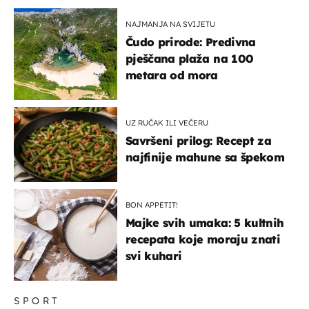
NAJMANJA NA SVIJETU
Čudo prirode: Predivna
pješčana plaža na 100
metara od mora
UZ RUČAK ILI VEČERU
Savršeni prilog: Recept za
najfinije mahune sa špekom
BON APPETIT!
Majke svih umaka: 5 kultnih
recepata koje moraju znati
svi kuhari
SPORT