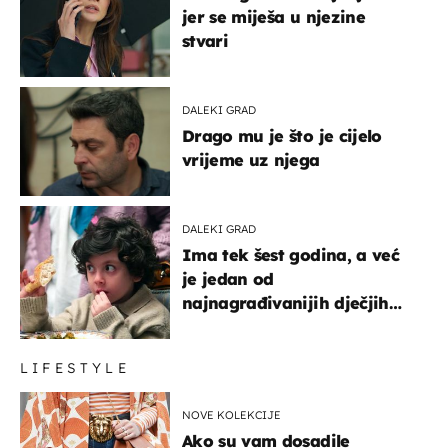
jer se miješa u njezine
stvari
DALEKI GRAD
Drago mu je što je cijelo
vrijeme uz njega
DALEKI GRAD
Ima tek šest godina, a već
je jedan od
najnagrađivanijih dječjih
glumaca
LIFESTYLE
NOVE KOLEKCIJE
Ako su vam dosadile