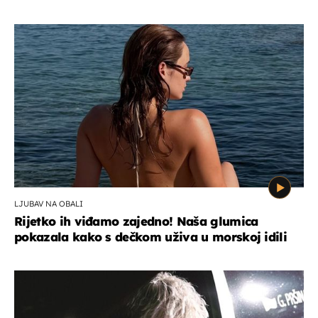
LJUBAV NA OBALI
Rijetko ih viđamo zajedno! Naša glumica
pokazala kako s dečkom uživa u morskoj idili