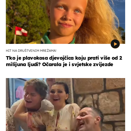
HIT NA DRUŠTVENIM MREŽAMA!
Tko je plavokosa djevojčica koju prati više od 2
milijuna ljudi? Očarala je i svjetske zvijezde