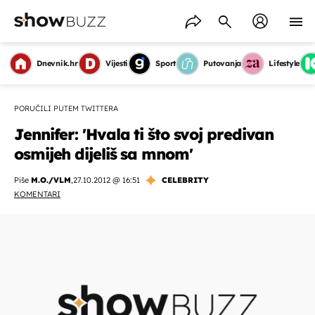
Dnevnik.hr
Vijesti
Sport
Putovanja
Lifestyle
PORUČILI PUTEM TWITTERA
Jennifer: 'Hvala ti što svoj predivan
osmijeh dijeliš sa mnom'
Piše
M.O./VLM
,
27.10.2012 @ 16:51
CELEBRITY
KOMENTARI
OMOGUĆI OBAVIJESTI