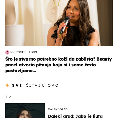
POKROVITELJ BIPA
Što je stvarno potrebno koži da zablista? Beauty
panel otvorio pitanja koja si i same često
postavljamo...
SVI
ČITAJU OVO
TV
DALEKI GRAD
Daleki grad: Jako je ljuta