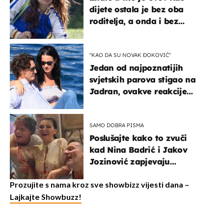
dijete ostala je bez oba
roditelja, a onda i bez
milijuna koje je trebala
naslijediti
"KAO DA SU NOVAK ĐOKOVIĆ"
Jedan od najpoznatijih
svjetskih parova stigao na
Jadran, ovakve reakcije
vjerojatno nisu očekivali
SAMO DOBRA PISMA
Poslušajte kako to zvuči
kad Nina Badrić i Jakov
Jozinović zapjevaju
Oliverov hit!
Prozujite s nama kroz sve showbizz vijesti dana –
Lajkajte Showbuzz!