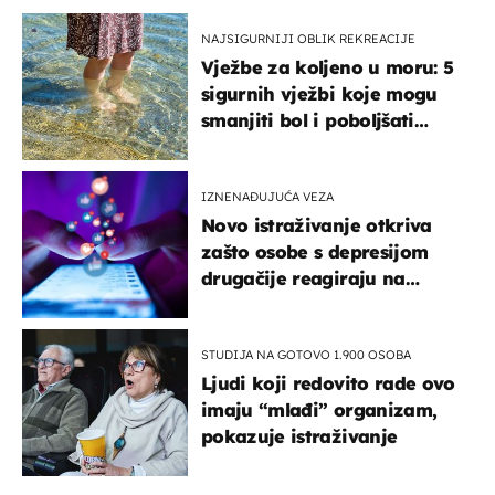
NAJSIGURNIJI OBLIK REKREACIJE
Vježbe za koljeno u moru: 5
sigurnih vježbi koje mogu
smanjiti bol i poboljšati
pokretljivost
IZNENAĐUJUĆA VEZA
Novo istraživanje otkriva
zašto osobe s depresijom
drugačije reagiraju na
lajkove
STUDIJA NA GOTOVO 1.900 OSOBA
Ljudi koji redovito rade ovo
imaju “mlađi” organizam,
pokazuje istraživanje