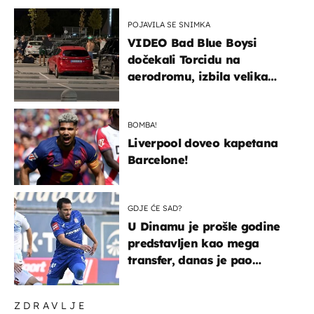
POJAVILA SE SNIMKA
VIDEO Bad Blue Boysi
dočekali Torcidu na
aerodromu, izbila velika
masovna tučnjava
BOMBA!
Liverpool doveo kapetana
Barcelone!
GDJE ĆE SAD?
U Dinamu je prošle godine
predstavljen kao mega
transfer, danas je pao
najniže u karijeri
ZDRAVLJE