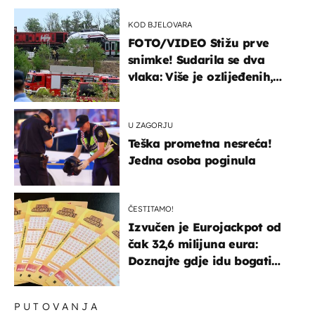
KOD BJELOVARA
FOTO/VIDEO Stižu prve
snimke! Sudarila se dva
vlaka: Više je ozlijeđenih,
hitne službe na terenu
U ZAGORJU
Teška prometna nesreća!
Jedna osoba poginula
ČESTITAMO!
Izvučen je Eurojackpot od
čak 32,6 milijuna eura:
Doznajte gdje idu bogati
dobitci u Hrvatskoj
PUTOVANJA