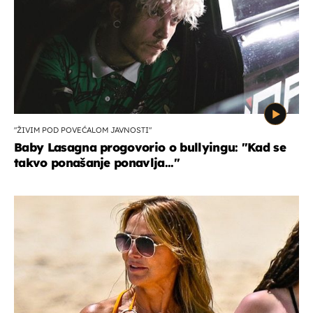
"ŽIVIM POD POVEĆALOM JAVNOSTI"
Baby Lasagna progovorio o bullyingu: "Kad se
takvo ponašanje ponavlja..."