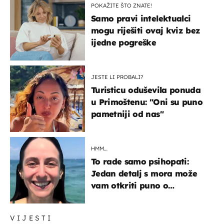
POKAŽITE ŠTO ZNATE!
Samo pravi intelektualci
mogu riješiti ovaj kviz bez
ijedne pogreške
JESTE LI PROBALI?
Turisticu oduševila ponuda
u Primoštenu: "Oni su puno
pametniji od nas"
HMM…
To rade samo psihopati:
Jedan detalj s mora može
vam otkriti puno o
prijateljima
VIJESTI