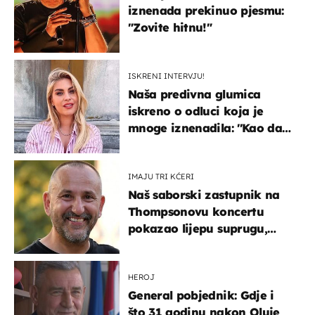
iznenada prekinuo pjesmu:
"Zovite hitnu!"
ISKRENI INTERVJU!
Naša predivna glumica
iskreno o odluci koja je
mnoge iznenadila: ''Kao da
mi je veliki teret pao s leđa''
IMAJU TRI KĆERI
Naš saborski zastupnik na
Thompsonovu koncertu
pokazao lijepu suprugu,
koja godinama izbjegava
javnost
HEROJ
General pobjednik: Gdje i
što 31 godinu nakon Oluje