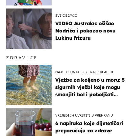
SVE OBJAVIO
VIDEO Australac ošišao
Modrića i pokazao novu
Lukinu frizuru
ZDRAVLJE
NAJSIGURNIJI OBLIK REKREACIJE
Vježbe za koljeno u moru: 5
sigurnih vježbi koje mogu
smanjiti bol i poboljšati
pokretljivost
VRIJEDI IH UVRSTITI U PREHRANU
6 napitaka koje dijetetičari
preporučuju za zdrave