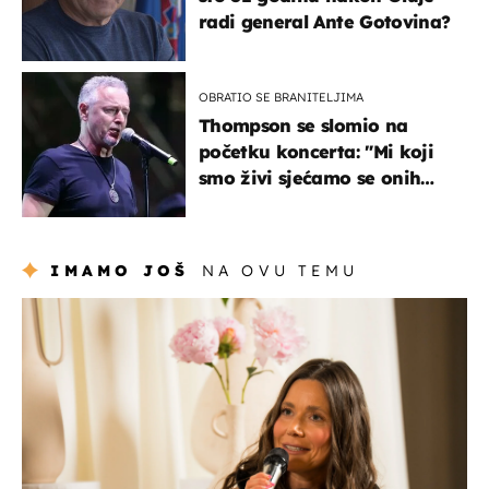
radi general Ante Gotovina?
OBRATIO SE BRANITELJIMA
Thompson se slomio na
početku koncerta: "Mi koji
smo živi sjećamo se onih
koji nisu..."
IMAMO JOŠ
NA OVU TEMU
moda & ljepota