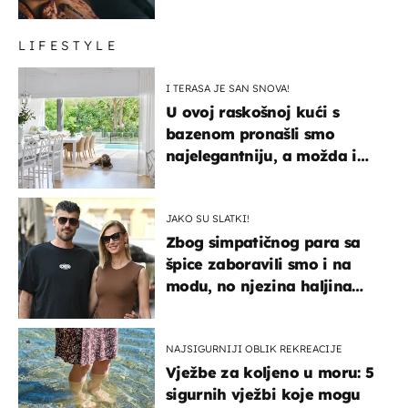
LIFESTYLE
I TERASA JE SAN SNOVA!
U ovoj raskošnoj kući s
bazenom pronašli smo
najelegantniju, a možda i
najljepšu bijelu kuhinju
JAKO SU SLATKI!
Zbog simpatičnog para sa
špice zaboravili smo i na
modu, no njezina haljina
itekako nas se dojmila
NAJSIGURNIJI OBLIK REKREACIJE
Vježbe za koljeno u moru: 5
sigurnih vježbi koje mogu