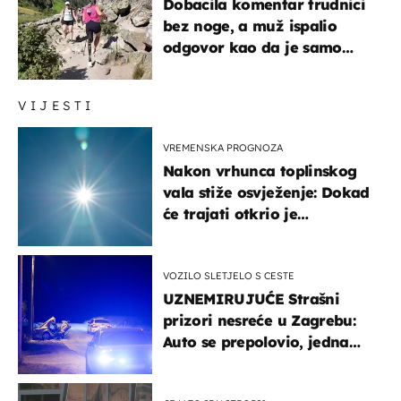
Dobacila komentar trudnici
bez noge, a muž ispalio
odgovor kao da je samo
čekao…
VIJESTI
VREMENSKA PROGNOZA
Nakon vrhunca toplinskog
vala stiže osvježenje: Dokad
će trajati otkrio je
meteorolog
VOZILO SLETJELO S CESTE
UZNEMIRUJUĆE Strašni
prizori nesreće u Zagrebu:
Auto se prepolovio, jedna
osoba poginula