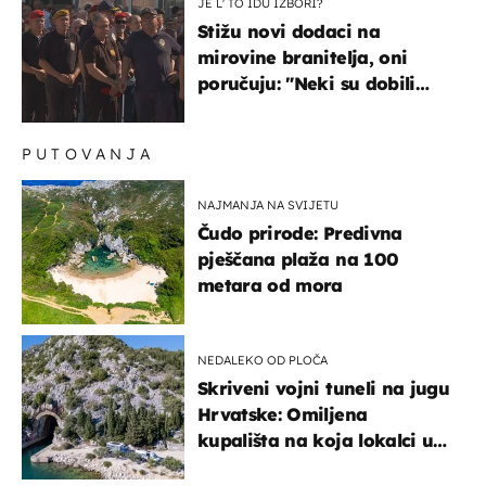
JE L' TO IDU IZBORI?
Stižu novi dodaci na
mirovine branitelja, oni
poručuju: "Neki su dobili
premalo, neki su dobili
previše"
PUTOVANJA
NAJMANJA NA SVIJETU
Čudo prirode: Predivna
pješčana plaža na 100
metara od mora
NEDALEKO OD PLOČA
Skriveni vojni tuneli na jugu
Hrvatske: Omiljena
kupališta na koja lokalci u
miru dolaze roniti i skakati