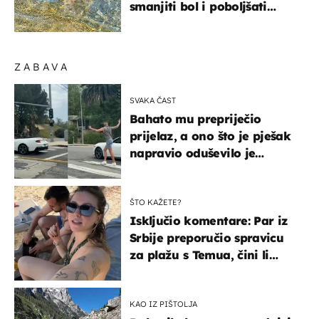
smanjiti bol i poboljšati
pokretljivost
ZABAVA
SVAKA ČAST
Bahato mu prepriječio
prijelaz, a ono što je pješak
napravio oduševilo je
društvene mreže
ŠTO KAŽETE?
Isključio komentare: Par iz
Srbije preporučio spravicu
za plažu s Temua, čini li
vam se ovo sigurnim?
KAO IZ PIŠTOLJA