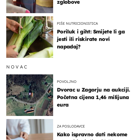
zglobove
PIŠE NUTRICIONISTICA
Poriluk i giht: Smijete li ga
jesti ili riskirate novi
napadaj?
NOVAC
POVOLJNO
Dvorac u Zagorju na aukciji.
Početna cijena 1,46 milijuna
eura
ZA POSLODAVCE
Kako ispravno dati nekome