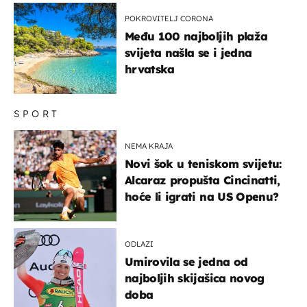
u more
POKROVITELJ CORONA
Među 100 najboljih plaža
svijeta našla se i jedna
hrvatska
SPORT
NEMA KRAJA
Novi šok u teniskom svijetu:
Alcaraz propušta Cincinatti,
hoće li igrati na US Openu?
ODLAZI
Umirovila se jedna od
najboljih skijašica novog
doba