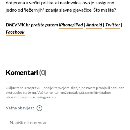
dotjerana u većini prilika, a i naslovnica, ovo je zasigurno
jedno od 'ležernijih' izdanja slavne pjevačice. Što mislite?
DNEVNIK.hr pratite putem
iPhone/iPad
|
Android
|
Twitter
|
Facebook
Komentari
(0)
Uključite se u raspravu – podijelite svoje mišljenje, postavite pitanja ili ponudite
svoj pogled na temu. Vaš komentar može potaknuti zanimljiv dijalog i
obogatiti zajednicu našeg portala.
Važna obavijest
!