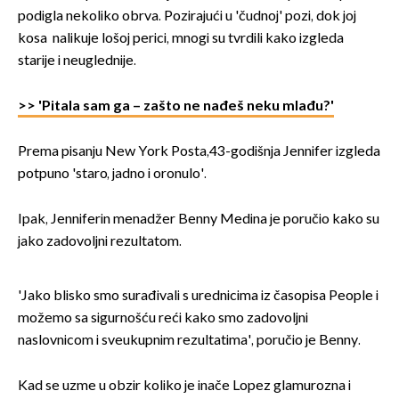
podigla nekoliko obrva. Pozirajući u 'čudnoj' pozi, dok joj
kosa nalikuje lošoj perici, mnogi su tvrdili kako izgleda
starije i neuglednije.
>> 'Pitala sam ga – zašto ne nađeš neku mlađu?'
Prema pisanju New York Posta,43-godišnja Jennifer izgleda
potpuno 'staro, jadno i oronulo'.
Ipak, Jenniferin menadžer Benny Medina je poručio kako su
jako zadovoljni rezultatom.
'Jako blisko smo surađivali s urednicima iz časopisa People i
možemo sa sigurnošću reći kako smo zadovoljni
naslovnicom i sveukupnim rezultatima', poručio je Benny.
Kad se uzme u obzir koliko je inače Lopez glamurozna i