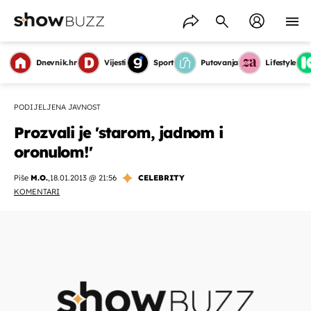
Dnevnik.hr
Vijesti
Sport
Putovanja
Lifestyle
PODIJELJENA JAVNOST
Prozvali je 'starom, jadnom i
oronulom!'
Piše
M.O.
,
18.01.2013 @ 21:56
CELEBRITY
KOMENTARI
OMOGUĆI OBAVIJESTI