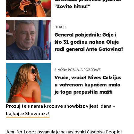
"Zovite hitnu!"
HEROJ
General pobjednik: Gdje i
što 31 godinu nakon Oluje
radi general Ante Gotovina?
S MORA POSLALA POZDRAVE
Vruće, vruće! Nives Celzijus
u vatrenom kupaćem malo
je toga prepustila mašti
Prozujite s nama kroz sve showbizz vijesti dana –
Lajkajte Showbuzz!
Jennifer Lopez osvanula je na naslovnici časopisa People i