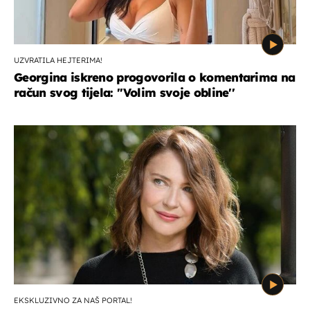
UZVRATILA HEJTERIMA!
Georgina iskreno progovorila o komentarima na
račun svog tijela: ''Volim svoje obline''
EKSKLUZIVNO ZA NAŠ PORTAL!