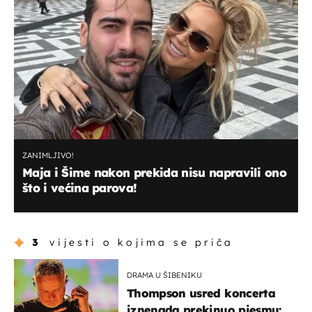
ZANIMLJIVO!
Maja i Šime nakon prekida nisu napravili ono
što i većina parova!
3
vijesti o kojima se priča
DRAMA U ŠIBENIKU
Thompson usred koncerta
iznenada prekinuo pjesmu: