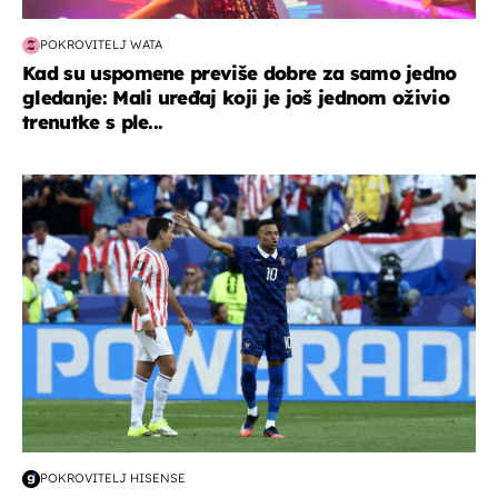
POKROVITELJ WATA
Kad su uspomene previše dobre za samo jedno
gledanje: Mali uređaj koji je još jednom oživio
trenutke s ple...
svjetsko prvenstvo 2026
POKROVITELJ HISENSE