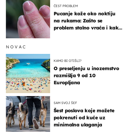
ČEST PROBLEM
Pucanje kože oko noktiju
na rukama: Zašto se
problem stalno vraća i kako
ga zaustaviti?
NOVAC
KAMO BI OTIŠLI?
O preseljenju u inozemstvo
razmišlja 9 od 10
Europljana
SAM SVOJ ŠEF
Šest poslova koje možete
pokrenuti od kuće uz
minimalna ulaganja