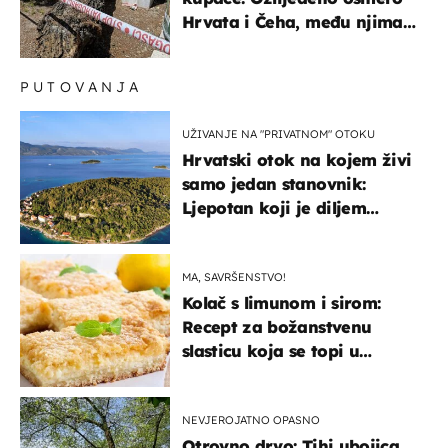
Hrvata i Čeha, među njima
ima i djece
PUTOVANJA
UŽIVANJE NA "PRIVATNOM" OTOKU
Hrvatski otok na kojem živi
samo jedan stanovnik:
Ljepotan koji je diljem
svijeta poznat po svojem
"bijelom zlatu"
MA, SAVRŠENSTVO!
Kolač s limunom i sirom:
Recept za božanstvenu
slasticu koja se topi u
ustima
NEVJEROJATNO OPASNO
Otrovno drvo: Tihi ubojica