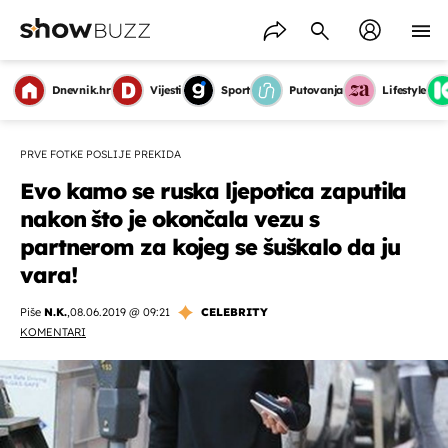
Dnevnik.hr
Vijesti
Sport
Putovanja
Lifestyle
PRVE FOTKE POSLIJE PREKIDA
Evo kamo se ruska ljepotica zaputila
nakon što je okončala vezu s
partnerom za kojeg se šuškalo da ju
vara!
Piše
N.K.
,
08.06.2019 @ 09:21
CELEBRITY
KOMENTARI
OMOGUĆI OBAVIJESTI