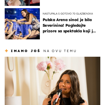
NASTUPALA S GOTOVO 70 GLAZBENIKA
Pulska Arena sinoć je bila
Severinina! Pogledajte
prizore sa spektakla koji je
rasprodan mjesec dana
ranije
IMAMO JOŠ
NA OVU TEMU
moda & ljepota