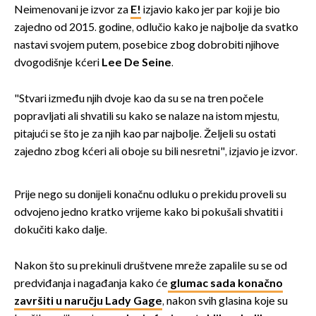
Neimenovani je izvor za
E!
izjavio kako jer par koji je bio
zajedno od 2015. godine, odlučio kako je najbolje da svatko
nastavi svojem putem, posebice zbog dobrobiti njihove
dvogodišnje kćeri
Lee De Seine
.
"Stvari između njih dvoje kao da su se na tren počele
popravljati ali shvatili su kako se nalaze na istom mjestu,
pitajući se što je za njih kao par najbolje. Željeli su ostati
zajedno zbog kćeri ali oboje su bili nesretni", izjavio je izvor.
Prije nego su donijeli konačnu odluku o prekidu proveli su
odvojeno jedno kratko vrijeme kako bi pokušali shvatiti i
dokučiti kako dalje.
Nakon što su prekinuli društvene mreže zapalile su se od
predviđanja i nagađanja kako će
glumac sada konačno
završiti u naručju Lady Gage
, nakon svih glasina koje su