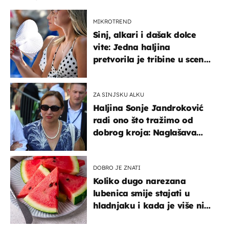
MIKROTREND
Sinj, alkari i dašak dolce
vite: Jedna haljina
pretvorila je tribine u scenu
iz talijanskog filma
ZA SINJSKU ALKU
Haljina Sonje Jandroković
radi ono što tražimo od
dobrog kroja: Naglašava
struk, a sada je i na
sniženju
DOBRO JE ZNATI
Koliko dugo narezana
lubenica smije stajati u
hladnjaku i kada je više nije
sigurno jesti?