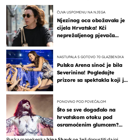
ČUVA USPOMENU NA NJEGA
Njezinog oca obožavala je
cijela Hrvatska! Kći
neprežaljenog pjevača
projurila špicom na dva
kotača
NASTUPALA S GOTOVO 70 GLAZBENIKA
Pulska Arena sinoć je bila
Severinina! Pogledajte
prizore sa spektakla koji je
rasprodan mjesec dana
ranije
PONOVNO POD POVEĆALOM
Što se sve događalo na
hrvatskom otoku pod
osramoćenim glumcem?
Bizarni prizori i danas
izazivaju nevjericu
Ruska manekenka
Irina Shayk
ne želi dopustiti da joj