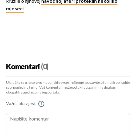
kružile o njihovoj
navodnoj aferi proteklih nekoliko
mjeseci
.
Komentari
(0)
Uključite se u raspravu – podijelite svoje mišljenje, postavite pitanja ili ponudite
svoj pogled na temu. Vaš komentar može potaknuti zanimljiv dijalog i
obogatiti zajednicu našeg portala.
Važna obavijest
!