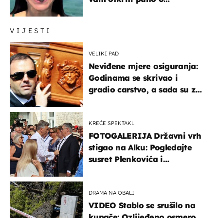
prijateljima
VIJESTI
VELIKI PAD
Neviđene mjere osiguranja:
Godinama se skrivao i
gradio carstvo, a sada su za
njegovo izručenje naručili
posebno vozilo
KREĆE SPEKTAKL
FOTOGALERIJA Državni vrh
stigao na Alku: Pogledajte
susret Plenkovića i
Milanovića
DRAMA NA OBALI
VIDEO Stablo se srušilo na
kupače: Ozlijeđeno osmero