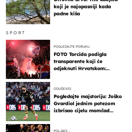
koji je najopasniji kada
padne kiša
SPORT
POGLEDAJTE PORUKU
FOTO Torcida podigla
transparente koji će
odjeknuti Hrvatskom:
Prozvali "moralne vertikale"
ODUŠEVIO
Pogledajte majstoriju: Joško
Gvardiol jednim potezom
izbrisao cijelu momčad
Atletica
POLJACI...