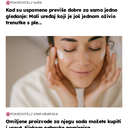
POKROVITELJ WATA
Kad su uspomene previše dobre za samo jedno
gledanje: Mali uređaj koji je još jednom oživio
trenutke s ple...
moda & ljepota
POKROVITELJ SPAR HRVATSKA
Omiljene proizvode za njegu sada možete kupiti
i usput, tijekom nabavke namirnica...