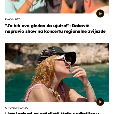
KAKAV HIT!
"Ja bih ovo gledao do ujutro!": Đoković
napravio show na koncertu regionalne zvijezde
U PUNOM SJAJU
Ljetni prizori za poželjeti! Naša voditeljica u