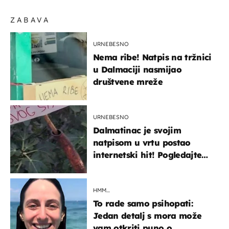
ZABAVA
URNEBESNO
Nema ribe! Natpis na tržnici
u Dalmaciji nasmijao
društvene mreže
URNEBESNO
Dalmatinac je svojim
natpisom u vrtu postao
internetski hit! Pogledajte
što je napisao
HMM…
To rade samo psihopati:
Jedan detalj s mora može
vam otkriti puno o