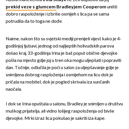
prekid veze s glumcem
Bradleyjem Cooperom
uništi
dobro raspoloženje i izbriše osmijeh s lica pa se sama
potrudila da to toga ne dođe.
Naime, nakon što su svjetski mediji prenijeli vijest kako je 4-
godišnjoj ljubavi, jednog od najljepših holivudskih parova
došao kraj, 33-godišnja Irina je baš poput obične djevojke
pošla na mjesto gdje joj u tren oka mogu uljepšati i popraviti
dan. Točnije, odlučila je poći u salon za uljepšavanje gdje je
snimljena dobrog rasploženja i osmijehom na licu dok je
pričala na mobitel, dok je pogled skrivala iza sunčanih
naočala.
I dok se Irina opuštala u salonu, Bradley je snimljen u društvu
muškog prijatelja, ali vidno lošijeg raspoloženja od bivše
djevojke. Mrki izraz lica pokušao je sakriti iza kape.