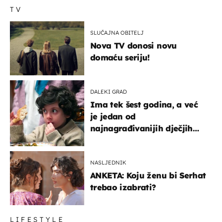
TV
SLUČAJNA OBITELJ
Nova TV donosi novu
domaću seriju!
DALEKI GRAD
Ima tek šest godina, a već
je jedan od
najnagrađivanijih dječjih
glumaca
NASLJEDNIK
ANKETA: Koju ženu bi Serhat
trebao izabrati?
LIFESTYLE