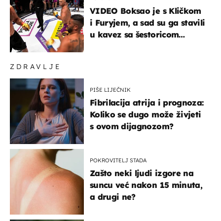
VIDEO Boksao je s Kličkom
i Furyjem, a sad su ga stavili
u kavez sa šestoricom
Roma! Pogledajte kako je
završilo
ZDRAVLJE
PIŠE LIJEČNIK
Fibrilacija atrija i prognoza:
Koliko se dugo može živjeti
s ovom dijagnozom?
POKROVITELJ STADA
Zašto neki ljudi izgore na
suncu već nakon 15 minuta,
a drugi ne?