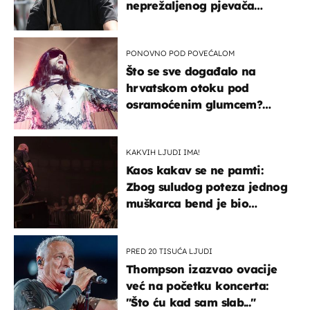
neprežaljenog pjevača
projurila špicom na dva
kotača
PONOVNO POD POVEĆALOM
Što se sve događalo na
hrvatskom otoku pod
osramoćenim glumcem?
Bizarni prizori i danas
izazivaju nevjericu
KAKVIH LJUDI IMA!
Kaos kakav se ne pamti:
Zbog suludog poteza jednog
muškarca bend je bio
prisiljen prekinuti nastup
PRED 20 TISUĆA LJUDI
Thompson izazvao ovacije
već na početku koncerta:
"Što ću kad sam slab..."