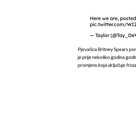
Here we are, poste
pic.twitter.com/W
— Taylor (@Tay_D
Pjevačica Britney Spears pon
je prije nekoliko godina godi
promjenu koja uključuje frizu