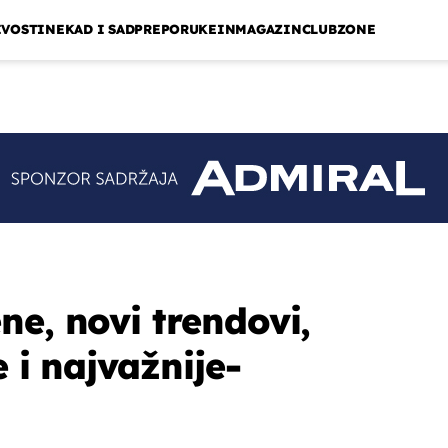
IVOSTI
NEKAD I SAD
PREPORUKE
INMAGAZIN
CLUBZONE
ne, novi trendovi,
e i najvažnije-