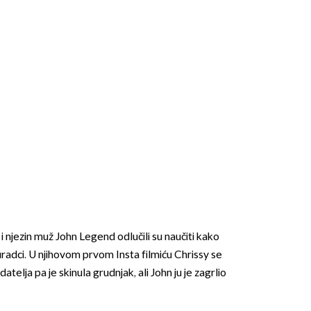
i njezin muž John Legend odlučili su naučiti kako
radci. U njihovom prvom Insta filmiću Chrissy se
telja pa je skinula grudnjak, ali John ju je zagrlio