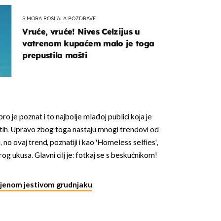
S MORA POSLALA POZDRAVE
Vruće, vruće! Nives Celzijus u
vatrenom kupaćem malo je toga
prepustila mašti
o je poznat i to najbolje mlađoj publici koja je
 istih. Upravo zbog toga nastaju mnogi trendovi od
, no ovaj trend, poznatiji i kao 'Homeless selfies',
g ukusa. Glavni cilj je: fotkaj se s beskućnikom!
njenom jestivom grudnjaku