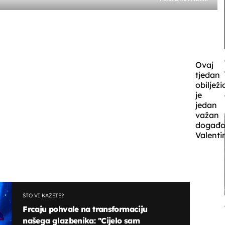
Ovaj
tjedan
obilježi
je
jedan
važan
događa
Valenti
ŠTO VI KAŽETE?
Frcaju pohvale na transformaciju
našega glazbenika: ''Cijelo sam