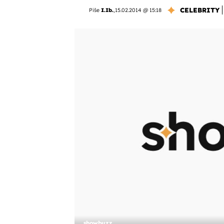
CELEBRITY
Piše
I.Ib.
,
15.02.2014 @ 15:18
showbuzz