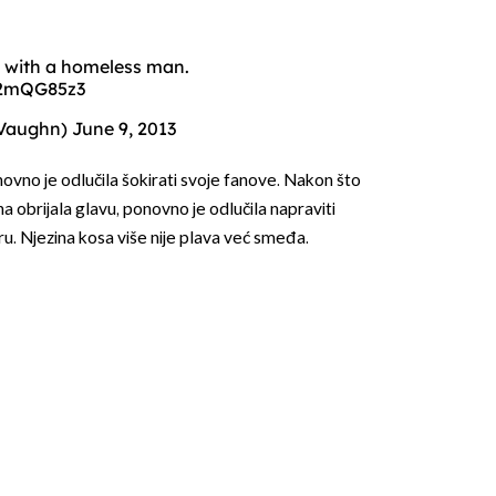
d with a homeless man.
I2mQG85z3
eVaughn)
June 9, 2013
ovno je odlučila šokirati svoje fanove. Nakon što
OMOGUĆI OBAVIJESTI
na obrijala glavu, ponovno je odlučila napraviti
ru. Njezina kosa više nije plava već smeđa.