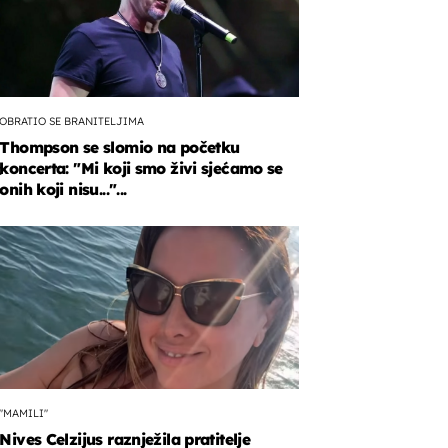
OBRATIO SE BRANITELJIMA
Thompson se slomio na početku
koncerta: "Mi koji smo živi sjećamo se
o
onih koji nisu..."...
j-
novo!
"MAMILI"
Nives Celzijus raznježila pratitelje