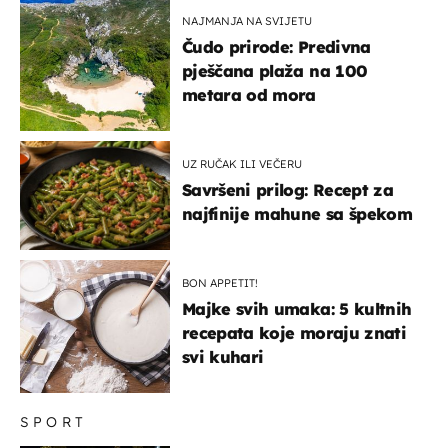
NAJMANJA NA SVIJETU
Čudo prirode: Predivna
pješčana plaža na 100
metara od mora
UZ RUČAK ILI VEČERU
Savršeni prilog: Recept za
najfinije mahune sa špekom
BON APPETIT!
Majke svih umaka: 5 kultnih
recepata koje moraju znati
svi kuhari
SPORT