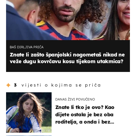
BAŠ DIRLJIVA PRIČA
Znate li zašto španjolski nogometaš nikad ne
veže dugu kovrčavu kosu tijekom utakmica?
3
vijesti o kojima se priča
DANAS ŽIVI POVUČENO
Znate li tko je ovo? Kao
dijete ostala je bez oba
roditelja, a onda i bez
milijuna koje je trebala