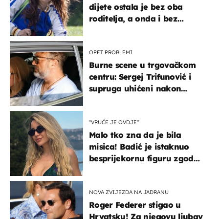
dijete ostala je bez oba
roditelja, a onda i bez
milijuna koje je trebala
naslijediti
OPET PROBLEMI
Burne scene u trgovačkom
centru: Sergej Trifunović i
supruga uhićeni nakon
svađe!
"VRUĆE JE OVDJE"
Malo tko zna da je bila
misica! Badić je istaknuo
besprijekornu figuru zgodne
voditeljice
NOVA ZVIJEZDA NA JADRANU
Roger Federer stigao u
Hrvatsku! Za njegovu ljubav