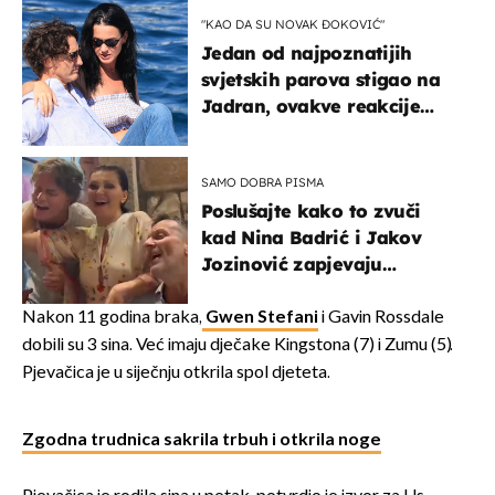
naslijediti
"KAO DA SU NOVAK ĐOKOVIĆ"
Jedan od najpoznatijih
svjetskih parova stigao na
Jadran, ovakve reakcije
vjerojatno nisu očekivali
SAMO DOBRA PISMA
Poslušajte kako to zvuči
kad Nina Badrić i Jakov
Jozinović zapjevaju
Oliverov hit!
Nakon 11 godina braka,
Gwen Stefani
i Gavin Rossdale
dobili su 3 sina. Već imaju dječake Kingstona (7) i Zumu (5).
Pjevačica je u siječnju otkrila spol djeteta.
Zgodna trudnica sakrila trbuh i otkrila noge