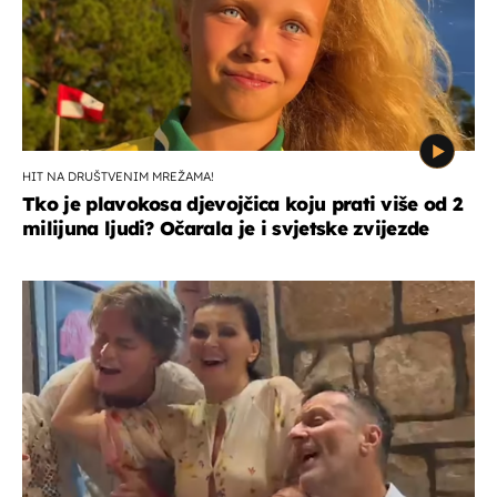
HIT NA DRUŠTVENIM MREŽAMA!
Tko je plavokosa djevojčica koju prati više od 2
milijuna ljudi? Očarala je i svjetske zvijezde