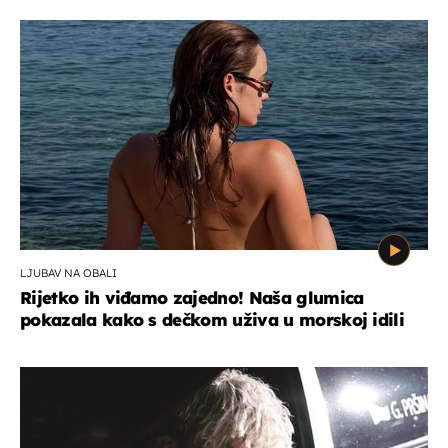
LJUBAV NA OBALI
Rijetko ih viđamo zajedno! Naša glumica
pokazala kako s dečkom uživa u morskoj idili