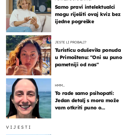
Samo pravi intelektualci
mogu riješiti ovaj kviz bez
ijedne pogreške
JESTE LI PROBALI?
Turisticu oduševila ponuda
u Primoštenu: "Oni su puno
pametniji od nas"
HMM…
To rade samo psihopati:
Jedan detalj s mora može
vam otkriti puno o
prijateljima
VIJESTI