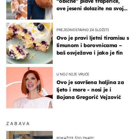
“obične” plave traperice,
ove jeseni dolazite na svoje
- izdvajamo 15 hit modela
PREJEDNOSTAVNO ZA SLOŽITI
Ovo je pravi ljetni tiramisu s
limunom i borovnicama –
baš osvježava i jako je fin
U NOJ NIJE VRUĆE
Ovo je savršena haljina za
ljeto i more - nosi je i
Bojana Gregorić Vejzović
ZABAVA
POKAŽITE ŠTO ZNATE!