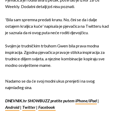
Pjevačica je rodila sina u petak, potvrdio je izvor za Us
Weekly. Dodatni detalji još nisu poznati.
'Bila sam spremna predati krunu. No, čini se da i dalje
ostajem kraljica kuće' napisala je pjevačica na Twitteru kad
je saznala da ni ovog puta neće roditi djevojčicu.
Svojim je trudničkim trbuhom Gwen bila prava modna
inspiracija. Zgodna pjevačica prava je stilska inspiracija za
trudnice diljem svijeta, a njezine kombinacije kopiraju sve
modno osviještene mame.
Nadamo se da će svoj modni ukus prenjeti i na svog
najmlađeg sina.
DNEVNIK.hr SHOWBUZZ pratite putem
iPhone/iPad
|
Android
|
Twitter
|
Facebook