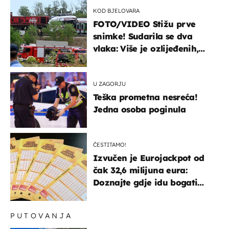
KOD BJELOVARA
FOTO/VIDEO Stižu prve
snimke! Sudarila se dva
vlaka: Više je ozlijeđenih,
hitne službe na terenu
U ZAGORJU
Teška prometna nesreća!
Jedna osoba poginula
ČESTITAMO!
Izvučen je Eurojackpot od
čak 32,6 milijuna eura:
Doznajte gdje idu bogati
dobitci u Hrvatskoj
PUTOVANJA