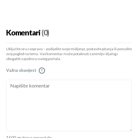
Komentari
(0)
Uključite se u raspravu – podijelite svoje mišljenje, postavite pitanja ili ponudite
svoj pogled na temu. Vaš komentar može potaknuti zanimljiv dijalog i
obogatiti zajednicu našeg portala.
Važna obavijest
!
1500 znakova preostalo