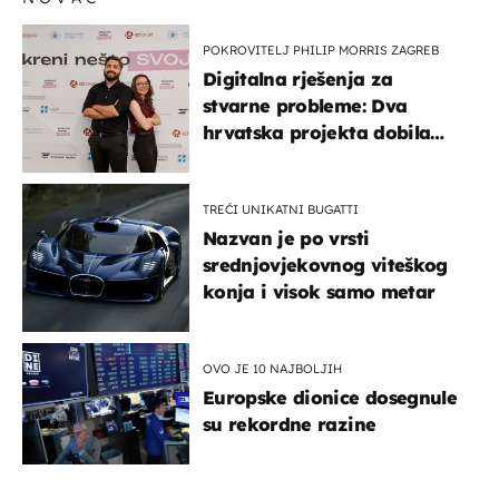
POKROVITELJ PHILIP MORRIS ZAGREB
Digitalna rješenja za
stvarne probleme: Dva
hrvatska projekta dobila
potporu za razvoj
TREĆI UNIKATNI BUGATTI
Nazvan je po vrsti
srednjovjekovnog viteškog
konja i visok samo metar
OVO JE 10 NAJBOLJIH
Europske dionice dosegnule
su rekordne razine