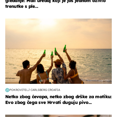
gledanje: Mali uređaj koji je još jednom oživio
trenutke s ple...
zanimljivosti
POKROVITELJ CARLSBERG CROATIA
Netko zbog ćevapa, netko zbog drške za motiku:
Evo zbog čega sve Hrvati duguju pivo...