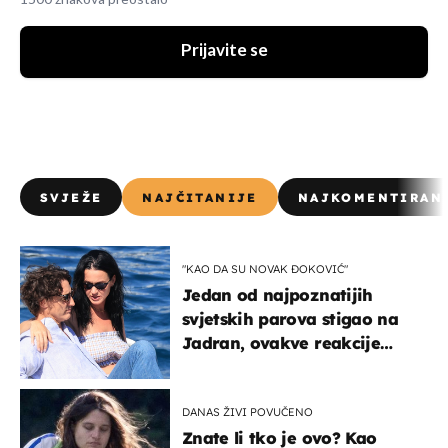
Prijavite se
SVJEŽE
NAJČITANIJE
NAJKOMENTIRAN
"KAO DA SU NOVAK ĐOKOVIĆ"
Jedan od najpoznatijih
svjetskih parova stigao na
Jadran, ovakve reakcije
vjerojatno nisu očekivali
DANAS ŽIVI POVUČENO
Znate li tko je ovo? Kao