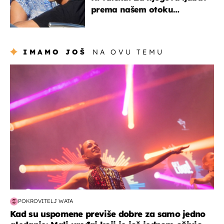
prema našem otoku
zaslužan je jedan poznati
Hrvat
IMAMO JOŠ
NA OVU TEMU
kultura & zabava
POKROVITELJ WATA
Kad su uspomene previše dobre za samo jedno