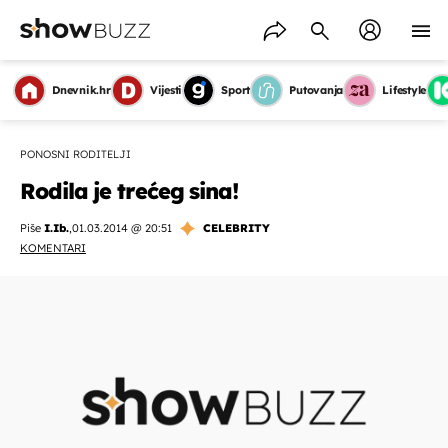
Dnevnik.hr
Vijesti
Sport
Putovanja
Lifestyle
PONOSNI RODITELJI
Rodila je trećeg sina!
Piše
I.Ib.
,
01.03.2014 @ 20:51
CELEBRITY
KOMENTARI
OMOGUĆI OBAVIJESTI