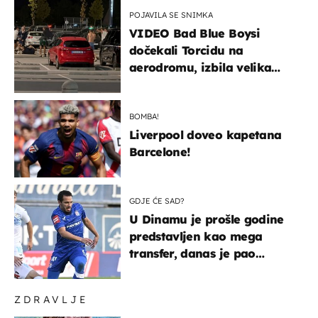
POJAVILA SE SNIMKA
VIDEO Bad Blue Boysi
dočekali Torcidu na
aerodromu, izbila velika
masovna tučnjava
BOMBA!
Liverpool doveo kapetana
Barcelone!
GDJE ĆE SAD?
U Dinamu je prošle godine
predstavljen kao mega
transfer, danas je pao
najniže u karijeri
ZDRAVLJE