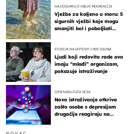
NAJSIGURNIJI OBLIK REKREACIJE
Vježbe za koljeno u moru: 5
sigurnih vježbi koje mogu
smanjiti bol i poboljšati
pokretljivost
STUDIJA NA GOTOVO 1.900 OSOBA
Ljudi koji redovito rade ovo
imaju “mlađi” organizam,
pokazuje istraživanje
IZNENAĐUJUĆA VEZA
Novo istraživanje otkriva
zašto osobe s depresijom
drugačije reagiraju na
lajkove
NOVAC