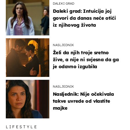
DALEKI GRAD
Daleki grad: Intuicija joj
govori da danas neće otići
iz njihovog života
NASLJEDNIK
Želi da njih troje sretno
žive, a nije ni svjesna da ga
je odavno izgubila
NASLJEDNIK
Nasljednik: Nije očekivala
takve uvrede od vlastite
majke
LIFESTYLE