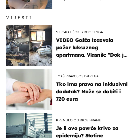
vam se ovo sigurnim?
VIJESTI
STIGAO I ŠOK S BOOKINGA
VIDEO Gošća izazvala
požar luksuznog
apartmana. Vlasnik: "Dok je
gorjelo, smijali su se, pili i
pokazivali mi srednji prst"
IMAŠ PRAVO, OSTVARI GA!
Tko ima pravo na inkluzivni
dodatak? Može se dobiti i
720 eura
KRENULO OD BRZE HRANE
Je li ovo povrće krivo za
epidemiju? Stotine