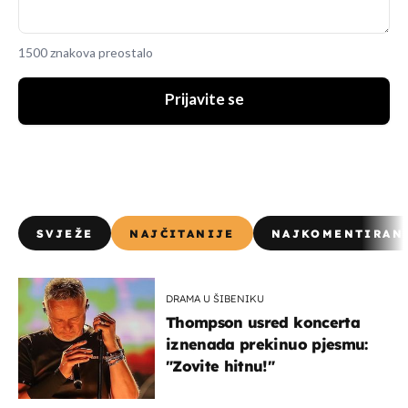
1500 znakova preostalo
Prijavite se
SVJEŽE
NAJČITANIJE
NAJKOMENTIRAN
DRAMA U ŠIBENIKU
Thompson usred koncerta
iznenada prekinuo pjesmu:
"Zovite hitnu!"