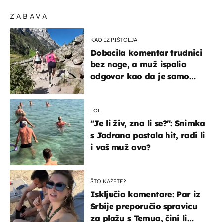
ZABAVA
KAO IZ PIŠTOLJA
Dobacila komentar trudnici
bez noge, a muž ispalio
odgovor kao da je samo
čekao…
LOL
"Je li živ, zna li se?": Snimka
s Jadrana postala hit, radi li
i vaš muž ovo?
ŠTO KAŽETE?
Isključio komentare: Par iz
Srbije preporučio spravicu
za plažu s Temua, čini li