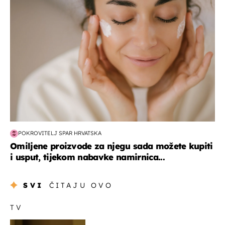
moda & ljepota
POKROVITELJ SPAR HRVATSKA
Omiljene proizvode za njegu sada možete kupiti
i usput, tijekom nabavke namirnica...
SVI
ČITAJU OVO
TV