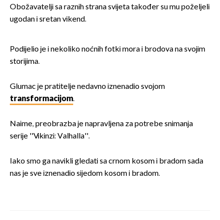
Obožavatelji sa raznih strana svijeta također su mu poželjeli
ugodan i sretan vikend.
Podijelio je i nekoliko noćnih fotki mora i brodova na svojim
storijima.
Glumac je pratitelje nedavno iznenadio svojom
transformacijom
.
Naime, preobrazba je napravljena za potrebe snimanja
serije ''Vikinzi: Valhalla''.
Iako smo ga navikli gledati sa crnom kosom i bradom sada
nas je sve iznenadio sijedom kosom i bradom.