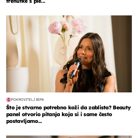
trenutke s ple...
moda & ljepota
POKROVITELJ BIPA
Što je stvarno potrebno koži da zablista? Beauty
panel otvorio pitanja koja si i same često
postavljamo...