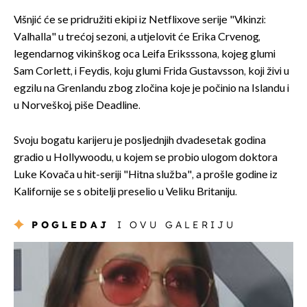
Višnjić će se pridružiti ekipi iz Netflixove serije "Vikinzi:
Valhalla" u trećoj sezoni, a utjelovit će Erika Crvenog,
legendarnog vikinškog oca Leifa Eriksssona, kojeg glumi
Sam Corlett, i Feydis, koju glumi Frida Gustavsson, koji živi u
egzilu na Grenlandu zbog zločina koje je počinio na Islandu i
u Norveškoj, piše Deadline.
Svoju bogatu karijeru je posljednjih dvadesetak godina
gradio u Hollywoodu, u kojem se probio ulogom doktora
Luke Kovača u hit-seriji "Hitna služba", a prošle godine iz
Kalifornije se s obitelji preselio u Veliku Britaniju.
POGLEDAJ
I OVU GALERIJU