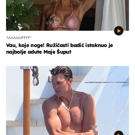
"UUUUUUFFFF"
Vau, koje noge! Ružičasti badić istaknuo je
najbolje adute Maje Šuput