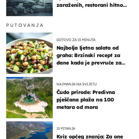
zaraženih, restorani hitno
povukli proizvod
PUTOVANJA
GOTOVO ZA 15 MINUTA
Najbolja ljetna salata od
graha: Brzinski recept za
dane kada je prevruće za
kuhanje
NAJMANJA NA SVIJETU
Čudo prirode: Predivna
pješčana plaža na 100
metara od mora
15 PITANJA
Kviz općeg znanja: Za one