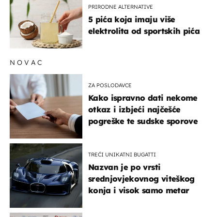
PRIRODNE ALTERNATIVE
5 pića koja imaju više
elektrolita od sportskih pića
NOVAC
ZA POSLODAVCE
Kako ispravno dati nekome
otkaz i izbjeći najčešće
pogreške te sudske sporove
TREĆI UNIKATNI BUGATTI
Nazvan je po vrsti
srednjovjekovnog viteškog
konja i visok samo metar