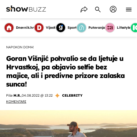
Dnevnik.hr
Vijesti
Sport
Putovanja
Lifestyle
NAPOKON DOMA!
Goran Višnjić pohvalio se da ljetuje u
Hrvastkoj, pa objavio selfie bez
majice, ali i predivne prizore zalaska
sunca!
Piše
M.R.
,
04.08.2022 @ 13:22
CELEBRITY
KOMENTARI
OMOGUĆI OBAVIJESTI