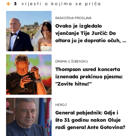
3
vijesti o kojima se priča
RASKOŠNA PROSLAVA
Ovako je izgledalo
vjenčanje Tije Jurčić: Do
oltara ju je dopratio očuh, a
slavilo se uz Olivera i Rozgu
DRAMA U ŠIBENIKU
Thompson usred koncerta
iznenada prekinuo pjesmu:
"Zovite hitnu!"
HEROJ
General pobjednik: Gdje i
što 31 godinu nakon Oluje
radi general Ante Gotovina?