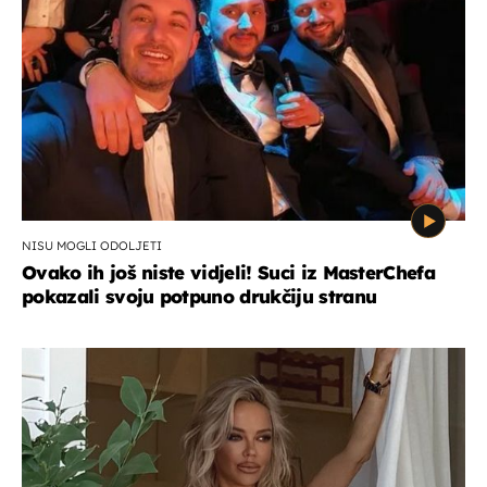
NISU MOGLI ODOLJETI
Ovako ih još niste vidjeli! Suci iz MasterChefa
pokazali svoju potpuno drukčiju stranu