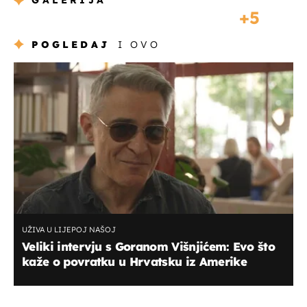
GALERIJA
5
POGLEDAJ
I OVO
UŽIVA U LIJEPOJ NAŠOJ
Veliki intervju s Goranom Višnjićem: Evo što
kaže o povratku u Hrvatsku iz Amerike