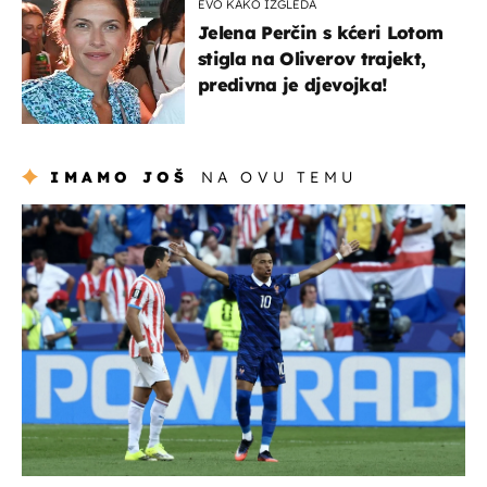
EVO KAKO IZGLEDA
Jelena Perčin s kćeri Lotom
stigla na Oliverov trajekt,
predivna je djevojka!
IMAMO JOŠ
NA OVU TEMU
svjetsko prvenstvo 2026