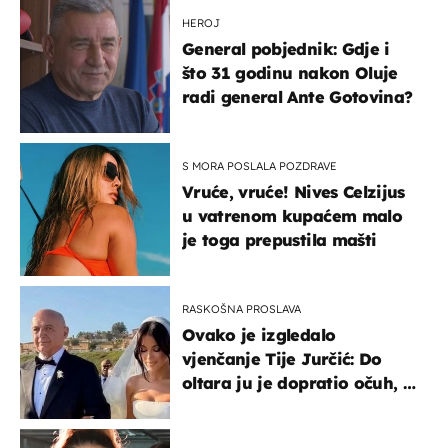
HEROJ
General pobjednik: Gdje i
što 31 godinu nakon Oluje
radi general Ante Gotovina?
S MORA POSLALA POZDRAVE
Vruće, vruće! Nives Celzijus
u vatrenom kupaćem malo
je toga prepustila mašti
RASKOŠNA PROSLAVA
Ovako je izgledalo
vjenčanje Tije Jurčić: Do
oltara ju je dopratio očuh, a
slavilo se uz Olivera i Rozgu