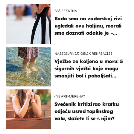
BAŠ EFEKTNA
Kada smo na zadarskoj rivi
ugledali ovu haljinu, morali
smo doznati odakle je –
košta samo 18 eura
NAJSIGURNIJI OBLIK REKREACIJE
Vježbe za koljeno u moru: 5
sigurnih vježbi koje mogu
smanjiti bol i poboljšati
pokretljivost
(NE)PRIMJERENA?
Svećenik kritizirao kratku
odjeću usred toplinskog
vala, slažete li se s njim?