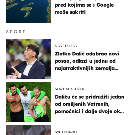
pred kojima se i Google
može sakriti
SPORT
NOVI IZAZOV
Zlatko Dalić odabrao novi
posao, odlazi u jednu od
najatraktivnijih zemalja
svijeta
SLAŽE SE STOŽER
Daliću će se pridružiti jedan
od omiljenih Vatrenih,
pomoćnici i dalje dvoje oko
ponude
SVE OBJAVIO