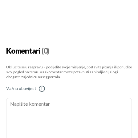
Komentari
(0)
Uključite se u raspravu – podijelite svoje mišljenje, postavite pitanja ili ponudite
svoj pogled na temu. Vaš komentar može potaknuti zanimljiv dijalog i
obogatiti zajednicu našeg portala.
Važna obavijest
!