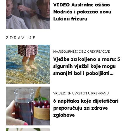
VIDEO Australac ošišao
Modrića i pokazao novu
Lukinu frizuru
ZDRAVLJE
NAJSIGURNIJI OBLIK REKREACIJE
Vježbe za koljeno u moru: 5
sigurnih vježbi koje mogu
smanjiti bol i poboljšati
pokretljivost
VRIJEDI IH UVRSTITI U PREHRANU
6 napitaka koje dijetetičari
preporučuju za zdrave
zglobove