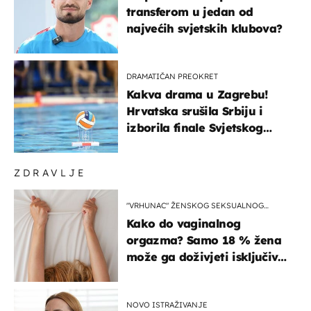
transferom u jedan od
najvećih svjetskih klubova?
DRAMATIČAN PREOKRET
Kakva drama u Zagrebu!
Hrvatska srušila Srbiju i
izborila finale Svjetskog
prvenstva
ZDRAVLJE
"VRHUNAC" ŽENSKOG SEKSUALNOG
ISKUSTVA
Kako do vaginalnog
orgazma? Samo 18 % žena
može ga doživjeti isključivo
na ovaj način
NOVO ISTRAŽIVANJE