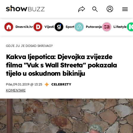
Dnevnik.hr
Vijesti
Sport
Putovanja
Lifestyle
GDJE JU JE DOSAD SKRIVAO?
Kakva ljepotica: Djevojka zvijezde
filma ''Vuk s Wall Streeta'' pokazala
tijelo u oskudnom bikiniju
Piše
,
09.01.2019 @ 13:25
CELEBRITY
KOMENTARI
OMOGUĆI OBAVIJESTI