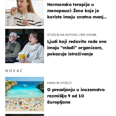
Hormonska terapija u
menopauzi: Žene koje je
koriste imaju znatno manji
rizik od ovoga
STUDIJA NA GOTOVO 1.900 OSOBA
Ljudi koji redovito rade ovo
imaju “mlađi” organizam,
pokazuje istraživanje
NOVAC
KAMO BI OTIŠLI?
O preseljenju u inozemstvo
razmišlja 9 od 10
Europljana