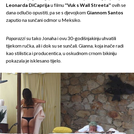
Leonarda DiCaprija
u filmu
''Vuk s Wall Streeta''
ovih se
dana odlučio opustiti, pa se s djevojkom
Giannom Santos
zaputio na sunčani odmor u Meksiko.
Paparazzi
su tako Jonaha i ovu 30-godišnjakinju uhvatili
tijekom ručka, ali i dok su se sunčali. Gianna, koja inače radi
kao stilistica i producentica, u oskudnom crnom bikiniju
pokazala je isklesano tijelo.