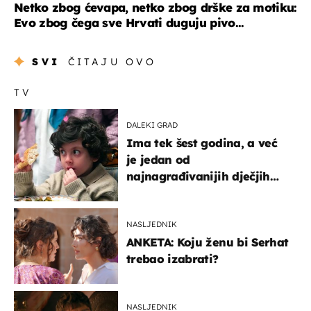
Netko zbog ćevapa, netko zbog drške za motiku:
Evo zbog čega sve Hrvati duguju pivo...
SVI
ČITAJU OVO
TV
DALEKI GRAD
Ima tek šest godina, a već
je jedan od
najnagrađivanijih dječjih
glumaca
NASLJEDNIK
ANKETA: Koju ženu bi Serhat
trebao izabrati?
NASLJEDNIK