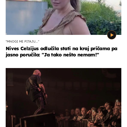
"MNOGI ME PITAJU..."
Nives Celzijus odlučila stati na kraj pričama pa
jasno poručila: "Ja tako nešto nemam!"