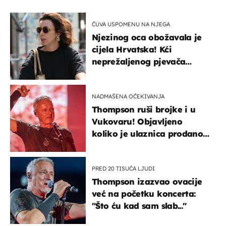
ČUVA USPOMENU NA NJEGA
Njezinog oca obožavala je
cijela Hrvatska! Kći
neprežaljenog pjevača
projurila špicom na dva
kotača
NADMAŠENA OČEKIVANJA
Thompson ruši brojke i u
Vukovaru! Objavljeno
koliko je ulaznica prodano
u kratkom vremenu
PRED 20 TISUĆA LJUDI
Thompson izazvao ovacije
već na početku koncerta:
"Što ću kad sam slab..."