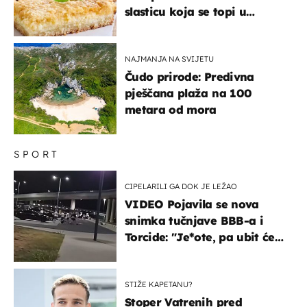
slasticu koja se topi u
ustima
NAJMANJA NA SVIJETU
Čudo prirode: Predivna
pješčana plaža na 100
metara od mora
SPORT
CIPELARILI GA DOK JE LEŽAO
VIDEO Pojavila se nova
snimka tučnjave BBB-a i
Torcide: "Je*ote, pa ubit će
ga!"
STIŽE KAPETANU?
Stoper Vatrenih pred