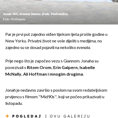
Jonah Hill, Gianna Santos (Foto: Profimedia)
Foto: Profimedia
Par je prvi put zajedno viđen tijekom ljeta prošle godine u
New Yorku. Privatni život ne vole dijeliti s medijima, no
zajedno su se dosad pojavili na nekoliko
evenata
.
Prije nego što je započeo vezu s Giannom, Jonaha su
povezivali s
Ritom Orom, Erin Galpern, Isabelle
McNally, Ali Hoffman i mnogim drugima.
Jonah je nedavno završio s poslom na svom redateljskom
prvijencu s filmom ''Mid90s'', koji se počeo prikazivati u
listopadu.
POGLEDAJ
I OVU GALERIJU