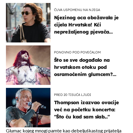
ČUVA USPOMENU NA NJEGA
Njezinog oca obožavala je
cijela Hrvatska! Kći
neprežaljenog pjevača
projurila špicom na dva
kotača
PONOVNO POD POVEĆALOM
Što se sve događalo na
hrvatskom otoku pod
osramoćenim glumcem?
Bizarni prizori i danas
izazivaju nevjericu
PRED 20 TISUĆA LJUDI
Thompson izazvao ovacije
već na početku koncerta:
"Što ću kad sam slab..."
Glumac kojeg mnogi pamte kao debeljuškastog prijatelja