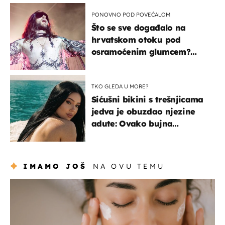
PONOVNO POD POVEĆALOM
Što se sve događalo na
hrvatskom otoku pod
osramoćenim glumcem?
Bizarni prizori i danas
izazivaju nevjericu
TKO GLEDA U MORE?
Sićušni bikini s trešnjicama
jedva je obuzdao njezine
adute: Ovako bujna
Slavonka uživa na Jadranu
IMAMO JOŠ
NA OVU TEMU
moda & ljepota