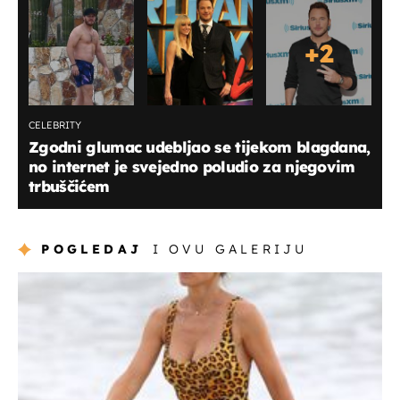
+
2
CELEBRITY
Zgodni glumac udebljao se tijekom blagdana,
no internet je svejedno poludio za njegovim
trbuščićem
POGLEDAJ
I OVU GALERIJU