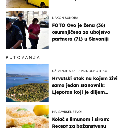
NAKON SUKOBA
FOTO Ovo je žena (36)
osumnjičena za ubojstvo
partnera (71) u Slavoniji
PUTOVANJA
UŽIVANJE NA "PRIVATNOM" OTOKU
Hrvatski otok na kojem živi
samo jedan stanovnik:
Ljepotan koji je diljem
svijeta poznat po svojem
"bijelom zlatu"
MA, SAVRŠENSTVO!
Kolač s limunom i sirom:
Recept za božanstvenu