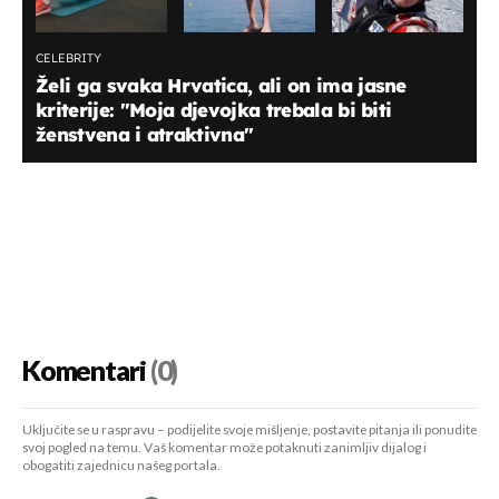
CELEBRITY
Želi ga svaka Hrvatica, ali on ima jasne
kriterije: ''Moja djevojka trebala bi biti
ženstvena i atraktivna''
Komentari
(0)
Uključite se u raspravu – podijelite svoje mišljenje, postavite pitanja ili ponudite
svoj pogled na temu. Vaš komentar može potaknuti zanimljiv dijalog i
obogatiti zajednicu našeg portala.