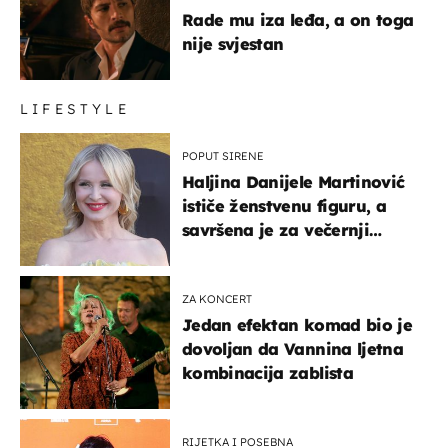
Rade mu iza leđa, a on toga
nije svjestan
LIFESTYLE
POPUT SIRENE
Haljina Danijele Martinović
ističe ženstvenu figuru, a
savršena je za večernji
izlazak na moru
ZA KONCERT
Jedan efektan komad bio je
dovoljan da Vannina ljetna
kombinacija zablista
RIJETKA I POSEBNA