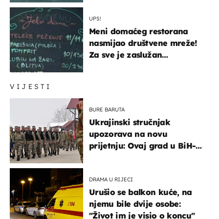
UPS!
Meni domaćeg restorana
nasmijao društvene mreže!
Za sve je zaslužan
urnebesan naziv jela
VIJESTI
BURE BARUTA
Ukrajinski stručnjak
upozorava na novu
prijetnju: Ovaj grad u BiH-u
bi mogao biti žarište
DRAMA U RIJECI
Urušio se balkon kuće, na
njemu bile dvije osobe:
"Život im je visio o koncu"