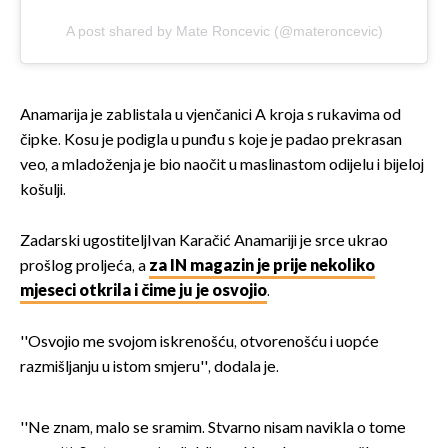
A post shared by Mate Roncevic (@materoncevic)
Anamarija je zablistala u vjenčanici A kroja s rukavima od
čipke. Kosu je podigla u punđu s koje je padao prekrasan
veo, a mladoženja je bio naočit u maslinastom odijelu i bijeloj
košulji.
Zadarski ugostiteljIvan Karačić Anamariji je srce ukrao
prošlog proljeća, a
za IN magazin je prije nekoliko
mjeseci otkrila i čime ju je osvojio
.
''Osvojio me svojom iskrenošću, otvorenošću i uopće
razmišljanju u istom smjeru'', dodala je.
''Ne znam, malo se sramim. Stvarno nisam navikla o tome