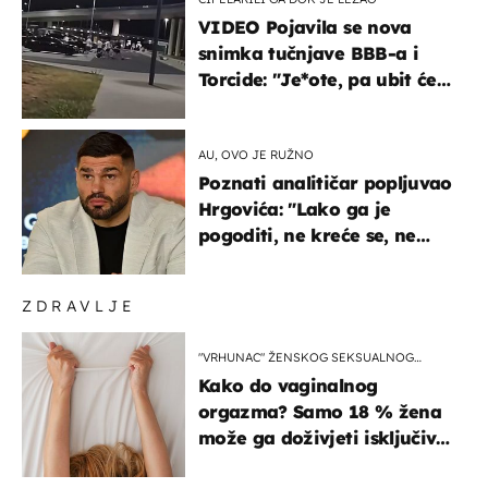
VIDEO Pojavila se nova
snimka tučnjave BBB-a i
Torcide: "Je*ote, pa ubit će
ga!"
AU, OVO JE RUŽNO
Poznati analitičar popljuvao
Hrgovića: "Lako ga je
pogoditi, ne kreće se, ne
koristi noge..."
ZDRAVLJE
"VRHUNAC" ŽENSKOG SEKSUALNOG
ISKUSTVA
Kako do vaginalnog
orgazma? Samo 18 % žena
može ga doživjeti isključivo
na ovaj način