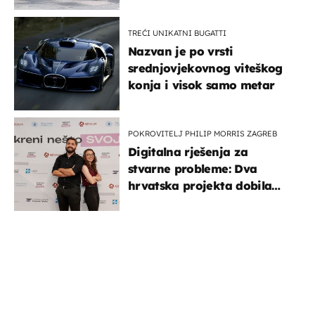
TREĆI UNIKATNI BUGATTI
Nazvan je po vrsti
srednjovjekovnog viteškog
konja i visok samo metar
POKROVITELJ PHILIP MORRIS ZAGREB
Digitalna rješenja za
stvarne probleme: Dva
hrvatska projekta dobila
potporu za razvoj