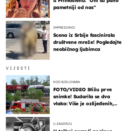
u Primoštenu: "Oni su puno
pametniji od nas"
IMPRESIVNO!
Scena iz Srbije fascinirala
društvene mreže! Pogledajte
neobičnog ljubimca
VIJESTI
KOD BJELOVARA
FOTO/VIDEO Stižu prve
snimke! Sudarila se dva
vlaka: Više je ozlijeđenih,
hitne službe na terenu
U ZAGORJU