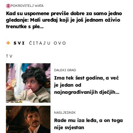
POKROVITELJ WATA
Kad su uspomene previše dobre za samo jedno
gledanje: Mali uređaj koji je još jednom oživio
trenutke s ple...
SVI
ČITAJU OVO
TV
DALEKI GRAD
Ima tek šest godina, a već
je jedan od
najnagrađivanijih dječjih
glumaca
NASLJEDNIK
Rade mu iza leđa, a on toga
nije svjestan