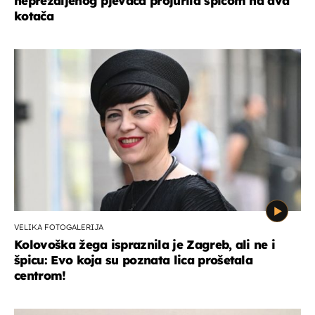
neprežaljenog pjevača projurila špicom na dva
kotača
VELIKA FOTOGALERIJA
Kolovoška žega ispraznila je Zagreb, ali ne i
špicu: Evo koja su poznata lica prošetala
centrom!