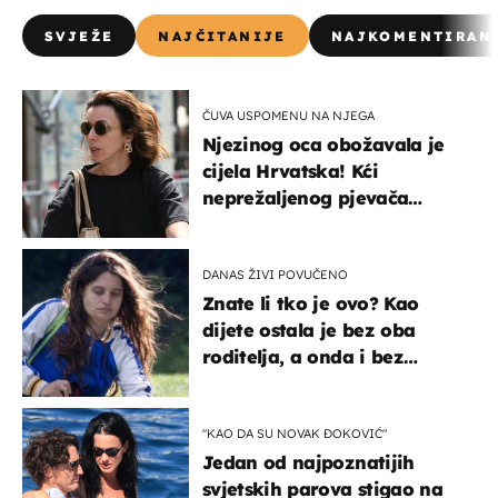
SVJEŽE
NAJČITANIJE
NAJKOMENTIRAN
ČUVA USPOMENU NA NJEGA
Njezinog oca obožavala je
cijela Hrvatska! Kći
neprežaljenog pjevača
projurila špicom na dva
kotača
DANAS ŽIVI POVUČENO
Znate li tko je ovo? Kao
dijete ostala je bez oba
roditelja, a onda i bez
milijuna koje je trebala
naslijediti
"KAO DA SU NOVAK ĐOKOVIĆ"
Jedan od najpoznatijih
svjetskih parova stigao na