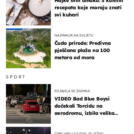
Majke svih umaka: 5 kultnih
recepata koje moraju znati
svi kuhari
NAJMANJA NA SVIJETU
Čudo prirode: Predivna
pješčana plaža na 100
metara od mora
SPORT
POJAVILA SE SNIMKA
VIDEO Bad Blue Boysi
dočekali Torcidu na
aerodromu, izbila velika
masovna tučnjava
CIPELARILI GA DOK JE LEŽAO