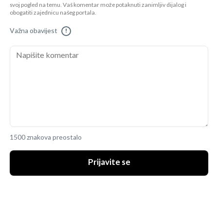
svoj pogled na temu. Vaš komentar može potaknuti zanimljiv dijalog i
obogatiti zajednicu našeg portala.
Važna obavijest
!
1500 znakova preostalo
Prijavite se