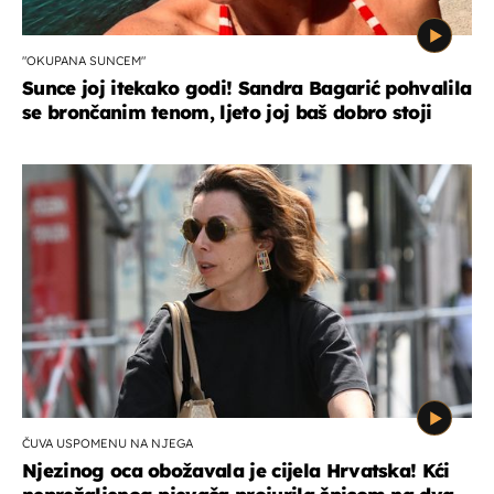
"OKUPANA SUNCEM"
Sunce joj itekako godi! Sandra Bagarić pohvalila
se brončanim tenom, ljeto joj baš dobro stoji
ČUVA USPOMENU NA NJEGA
Njezinog oca obožavala je cijela Hrvatska! Kći