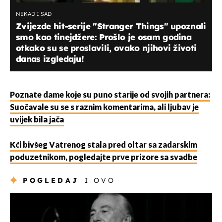
NEKAD I SAD
Zvijezde hit-serije "Stranger Things" upoznali
smo kao tinejdžere: Prošlo je osam godina
otkako su se proslavili, ovako njihovi životi
danas izgledaju!
Poznate dame koje su puno starije od svojih partnera:
Suočavale su se s raznim komentarima, ali ljubav je
uvijek bila jača
Kći bivšeg Vatrenog stala pred oltar sa zadarskim
poduzetnikom, pogledajte prve prizore sa svadbe
POGLEDAJ
I OVO