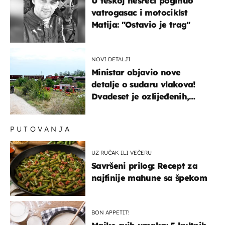
U teškoj nesreći poginuo
vatrogasac i motociklst
Matija: "Ostavio je trag"
NOVI DETALJI
Ministar objavio nove
detalje o sudaru vlakova!
Dvadeset je ozlijeđenih,
mlađa žena na intenzivnoj
PUTOVANJA
UZ RUČAK ILI VEČERU
Savršeni prilog: Recept za
najfinije mahune sa špekom
BON APPETIT!