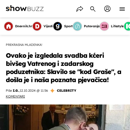
Dnevnik.hr
Vijesti
Sport
Putovanja
Lifestyle
PREKRASNA MLADENKA!
Ovako je izgledala svadba kćeri
bivšeg Vatrenog i zadarskog
poduzetnika: Slavilo se "kod Graše", a
došla je i naša poznata pjevačica!
Piše
I.G.
,
12.10.2024 @ 11:56
CELEBRITY
KOMENTARI
OMOGUĆI OBAVIJESTI