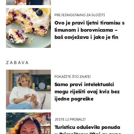
- izdvajamo 15 hit modela
PREJEDNOSTAVNO ZA SLOŽITI
Ovo je pravi ljetni tiramisu s
limunom i borovnicama –
baš osvježava i jako je fin
ZABAVA
POKAŽITE ŠTO ZNATE!
Samo pravi intelektualci
mogu riješiti ovaj kviz bez
ijedne pogreške
JESTE LI PROBALI?
Turisticu oduševila ponuda