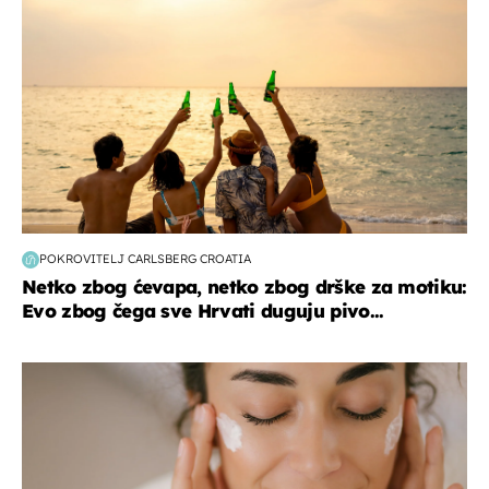
POKROVITELJ CARLSBERG CROATIA
Netko zbog ćevapa, netko zbog drške za motiku:
Evo zbog čega sve Hrvati duguju pivo...
moda & ljepota