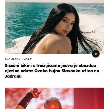
TKO GLEDA U MORE?
Sićušni bikini s trešnjicama jedva je obuzdao
njezine adute: Ovako bujna Slavonka uživa na
Jadranu