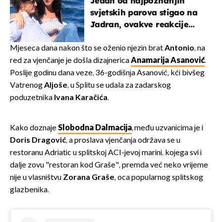
Jedan od najpoznatijih
svjetskih parova stigao na
Jadran, ovakve reakcije
vjerojatno nisu očekivali
Mjeseca dana nakon što se oženio njezin brat
Antonio
, na
red za vjenčanje je došla dizajnerica
Anamarija Asanović
.
Poslije godinu dana veze, 36-godišnja Asanović, kći bivšeg
Vatrenog
Aljoše
, u Splitu se udala za zadarskog
poduzetnika
Ivana Karačića
.
Kako doznaje
Slobodna Dalmacija
, među uzvanicima je i
Doris Dragović
, a proslava vjenčanja održava se u
restoranu Adriatic u splitskoj ACI-jevoj marini, kojega svi i
dalje zovu "restoran kod Graše", premda već neko vrijeme
nije u vlasništvu
Zorana Graše
, oca popularnog splitskog
glazbenika.