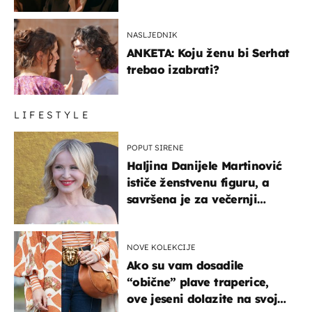
NASLJEDNIK
ANKETA: Koju ženu bi Serhat
trebao izabrati?
LIFESTYLE
POPUT SIRENE
Haljina Danijele Martinović
ističe ženstvenu figuru, a
savršena je za večernji
izlazak na moru
NOVE KOLEKCIJE
Ako su vam dosadile
“obične” plave traperice,
ove jeseni dolazite na svoje