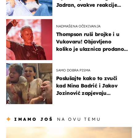
Jadran, ovakve reakcije
vjerojatno nisu očekivali
NADMAŠENA OČEKIVANJA
Thompson ruši brojke i u
Vukovaru! Objavljeno
koliko je ulaznica prodano
u kratkom vremenu
SAMO DOBRA PISMA
Poslušajte kako to zvuči
kad Nina Badrić i Jakov
Jozinović zapjevaju
Oliverov hit!
IMAMO JOŠ
NA OVU TEMU
zanimljivosti