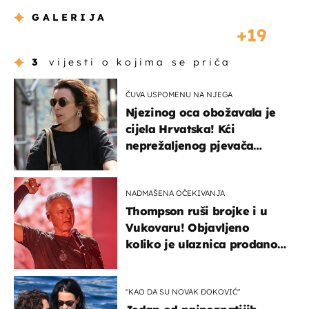
GALERIJA
19
3
vijesti o kojima se priča
ČUVA USPOMENU NA NJEGA
Njezinog oca obožavala je
cijela Hrvatska! Kći
neprežaljenog pjevača
projurila špicom na dva
kotača
NADMAŠENA OČEKIVANJA
Thompson ruši brojke i u
Vukovaru! Objavljeno
koliko je ulaznica prodano
u kratkom vremenu
"KAO DA SU NOVAK ĐOKOVIĆ"