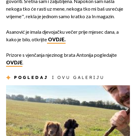
govoriti. Sretna sam i zaljubljena. Napokon sam našla
nekoga tko će rasti uz mene, nekoga tko mi baš usrećuje
vrijeme'', rekla je jednom samo kratko za In magazin.
Asanović je imala djevojačku večer prije mjesec dana, a
kako je bilo, otkrijte
OVDJE.
Prizore s vjenčanja njezinog brata Antonija pogledajte
OVDJE
.
POGLEDAJ
I OVU GALERIJU