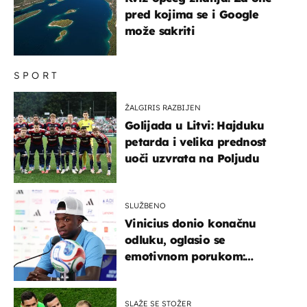
pred kojima se i Google
može sakriti
SPORT
ŽALGIRIS RAZBIJEN
Golijada u Litvi: Hajduku
petarda i velika prednost
uoči uzvrata na Poljudu
SLUŽBENO
Vinicius donio konačnu
odluku, oglasio se
emotivnom porukom:
"Hvala vam svima"
SLAŽE SE STOŽER