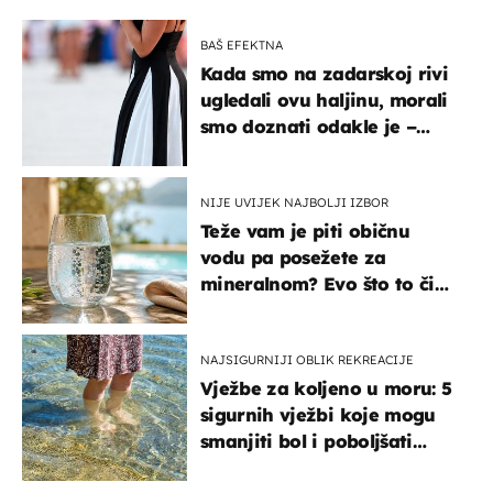
BAŠ EFEKTNA
Kada smo na zadarskoj rivi
ugledali ovu haljinu, morali
smo doznati odakle je –
košta samo 18 eura
NIJE UVIJEK NAJBOLJI IZBOR
Teže vam je piti običnu
vodu pa posežete za
mineralnom? Evo što to čini
organizmu
NAJSIGURNIJI OBLIK REKREACIJE
Vježbe za koljeno u moru: 5
sigurnih vježbi koje mogu
smanjiti bol i poboljšati
pokretljivost