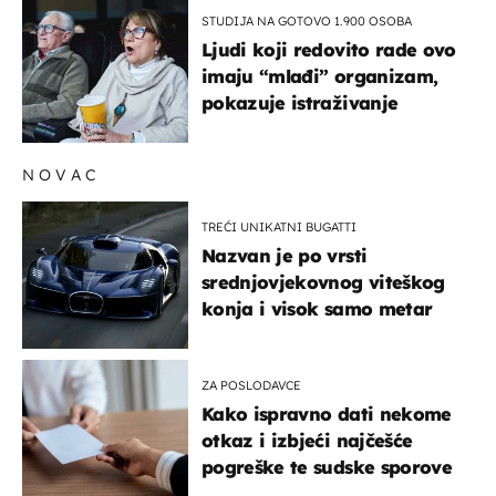
STUDIJA NA GOTOVO 1.900 OSOBA
Ljudi koji redovito rade ovo
imaju “mlađi” organizam,
pokazuje istraživanje
NOVAC
TREĆI UNIKATNI BUGATTI
Nazvan je po vrsti
srednjovjekovnog viteškog
konja i visok samo metar
ZA POSLODAVCE
Kako ispravno dati nekome
otkaz i izbjeći najčešće
pogreške te sudske sporove