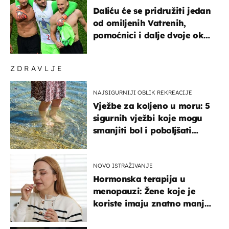
Daliću će se pridružiti jedan
od omiljenih Vatrenih,
pomoćnici i dalje dvoje oko
ponude
ZDRAVLJE
NAJSIGURNIJI OBLIK REKREACIJE
Vježbe za koljeno u moru: 5
sigurnih vježbi koje mogu
smanjiti bol i poboljšati
pokretljivost
NOVO ISTRAŽIVANJE
Hormonska terapija u
menopauzi: Žene koje je
koriste imaju znatno manji
rizik od ovoga