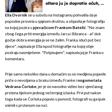
oltara ju je dopratio očuh, a
slavilo se uz Olivera i Rozgu
Ella Dvornik
se u subotu na Instagramu pohvalila da je
popodne provela u sjajnom društvu, a objavila je fotografiju
na kojoj pozira s
pjevačicom Frankom Batelić
. "Ne znam
zbog čega pršti energija između Jarca i Blizanca - al' dok
god je dobra energija ja se ne žalim. Franka, idući put bez
djece", napisala je Ella ispod fotografije na kojoj obje
poziraju nasmiješene. "Potpisujem", napisala joj je Franka u
komentaru.
Prije samo nekoliko dana u domaćim su se medijima pojavile
priče o nevoljama u braku između Franke i
nogometaša
Vedrana Ćorluke
, jer je on navodno viđen bez vjenčanog
prstena tijekom jednog večernjeg izlaska. Prvi put nakon
toga kada se Ćorluka pojavio u javnosti, fotografi su ga ipak
snimili s prstenom na ruci.