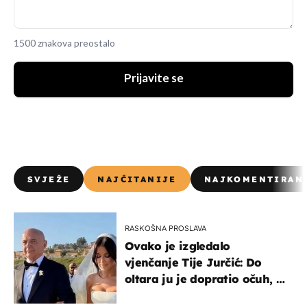
1500 znakova preostalo
Prijavite se
SVJEŽE
NAJČITANIJE
NAJKOMENTIRAN
RASKOŠNA PROSLAVA
Ovako je izgledalo
vjenčanje Tije Jurčić: Do
oltara ju je dopratio očuh, a
slavilo se uz Olivera i Rozgu