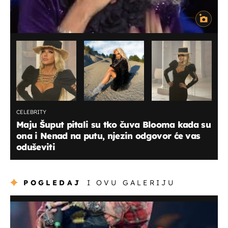
CELEBRITY
Maju Šuput pitali su tko čuva Blooma kada su
ona i Nenad na putu, njezin odgovor će vas
oduševiti
POGLEDAJ
I OVU GALERIJU