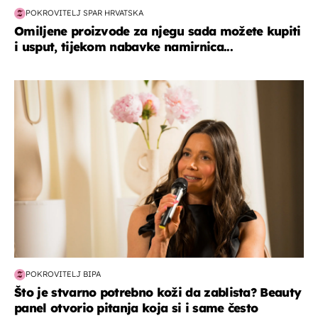
POKROVITELJ SPAR HRVATSKA
Omiljene proizvode za njegu sada možete kupiti
i usput, tijekom nabavke namirnica...
moda & ljepota
POKROVITELJ BIPA
Što je stvarno potrebno koži da zablista? Beauty
panel otvorio pitanja koja si i same često