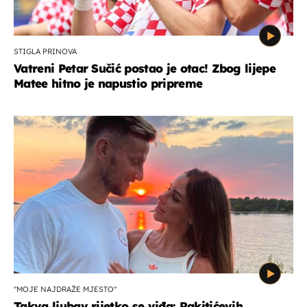
STIGLA PRINOVA
Vatreni Petar Sučić postao je otac! Zbog lijepe
Matee hitno je napustio pripreme
"MOJE NAJDRAŽE MJESTO"
Takva ljubav rijetko se viđa: Rakitićevih