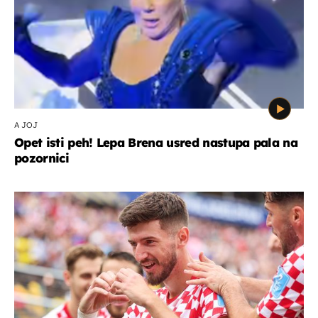
A JOJ
Opet isti peh! Lepa Brena usred nastupa pala na
pozornici