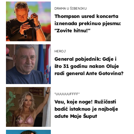
DRAMA U ŠIBENIKU
Thompson usred koncerta
iznenada prekinuo pjesmu:
"Zovite hitnu!"
HEROJ
General pobjednik: Gdje i
što 31 godinu nakon Oluje
radi general Ante Gotovina?
"UUUUUUFFFF"
Vau, koje noge! Ružičasti
badić istaknuo je najbolje
adute Maje Šuput