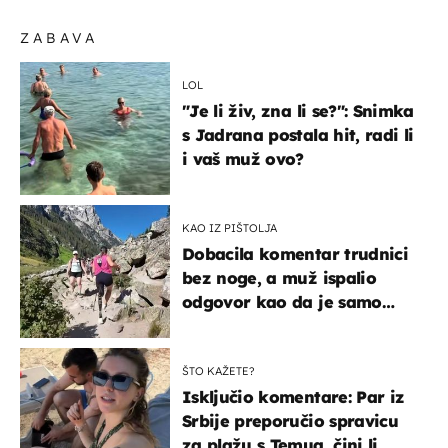
ZABAVA
LOL
"Je li živ, zna li se?": Snimka
s Jadrana postala hit, radi li
i vaš muž ovo?
KAO IZ PIŠTOLJA
Dobacila komentar trudnici
bez noge, a muž ispalio
odgovor kao da je samo
čekao…
ŠTO KAŽETE?
Isključio komentare: Par iz
Srbije preporučio spravicu
za plažu s Temua, čini li