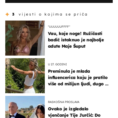
3
vijesti o kojima se priča
"UUUUUUFFFF"
Vau, koje noge! Ružičasti
badić istaknuo je najbolje
adute Maje Šuput
U 27. GODINI
Preminula je mlada
influencerica koju je pratilo
više od milijun ljudi, dugo se
borila s opakom bolesti
RASKOŠNA PROSLAVA
Ovako je izgledalo
vjenčanje Tije Jurčić: Do