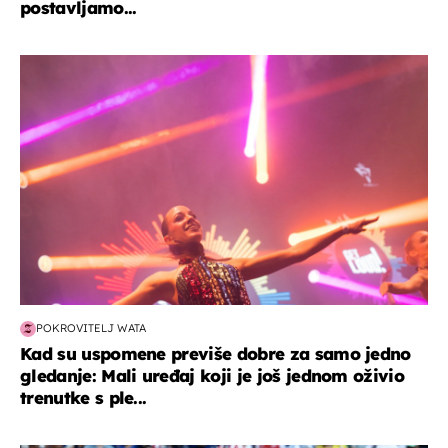
postavljamo...
kultura & zabava
POKROVITELJ WATA
Kad su uspomene previše dobre za samo jedno
gledanje: Mali uređaj koji je još jednom oživio
trenutke s ple...