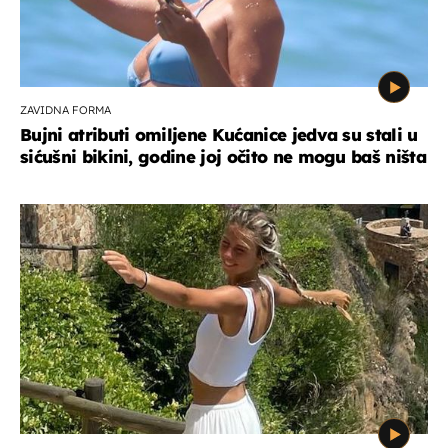
ZAVIDNA FORMA
Bujni atributi omiljene Kućanice jedva su stali u
sićušni bikini, godine joj očito ne mogu baš ništa