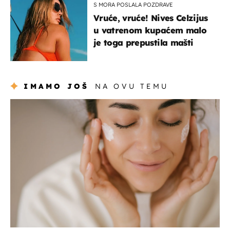
S MORA POSLALA POZDRAVE
Vruće, vruće! Nives Celzijus
u vatrenom kupaćem malo
je toga prepustila mašti
IMAMO JOŠ
NA OVU TEMU
moda & ljepota