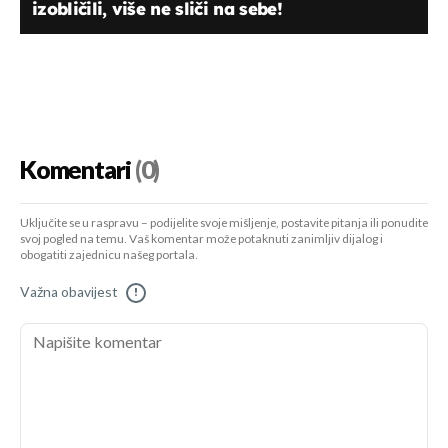
izobličili, više ne sliči na sebe!
Komentari
(0)
Uključite se u raspravu – podijelite svoje mišljenje, postavite pitanja ili ponudite
svoj pogled na temu. Vaš komentar može potaknuti zanimljiv dijalog i
obogatiti zajednicu našeg portala.
Važna obavijest
!