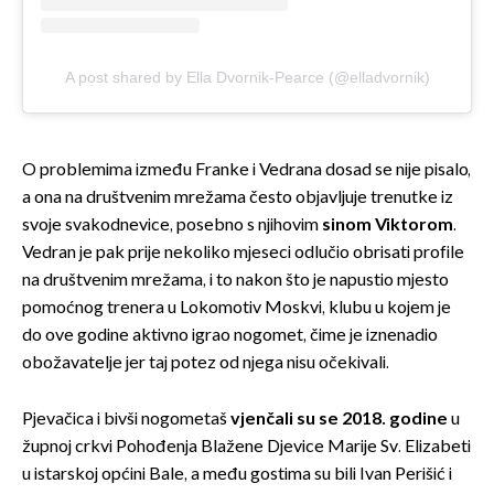
A post shared by Ella Dvornik-Pearce (@elladvornik)
O problemima između Franke i Vedrana dosad se nije pisalo,
a ona na društvenim mrežama često objavljuje trenutke iz
svoje svakodnevice, posebno s njihovim
sinom Viktorom
.
Vedran je pak prije nekoliko mjeseci odlučio obrisati profile
na društvenim mrežama, i to nakon što je napustio mjesto
pomoćnog trenera u Lokomotiv Moskvi, klubu u kojem je
do ove godine aktivno igrao nogomet, čime je iznenadio
obožavatelje jer taj potez od njega nisu očekivali.
Pjevačica i bivši nogometaš
vjenčali su se 2018. godine
u
župnoj crkvi Pohođenja Blažene Djevice Marije Sv. Elizabeti
u istarskoj općini Bale, a među gostima su bili Ivan Perišić i