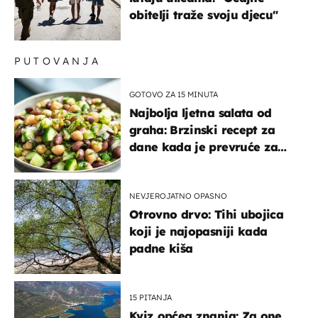
obitelji traže svoju djecu"
PUTOVANJA
GOTOVO ZA 15 MINUTA
Najbolja ljetna salata od
graha: Brzinski recept za
dane kada je prevruće za
kuhanje
NEVJEROJATNO OPASNO
Otrovno drvo: Tihi ubojica
koji je najopasniji kada
padne kiša
15 PITANJA
Kviz općeg znanja: Za one