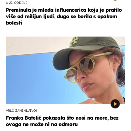
U 27. GODINI
Preminula je mlada influencerica koju je pratilo
više od milijun ljudi, dugo se borila s opakom
bolesti
VRLO ZANIMLJIVO!
Franka Batelić pokazala što nosi na more, bez
ovoga ne može ni na odmoru