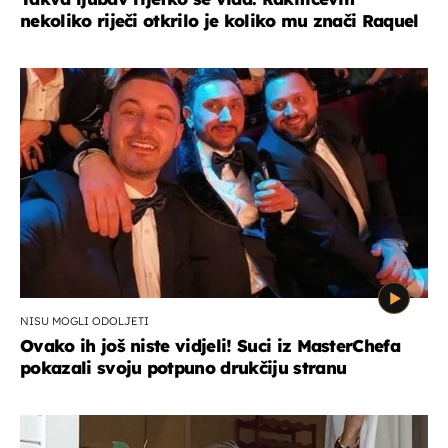
nekoliko riječi otkrilo je koliko mu znači Raquel
NISU MOGLI ODOLJETI
Ovako ih još niste vidjeli! Suci iz MasterChefa
pokazali svoju potpuno drukčiju stranu