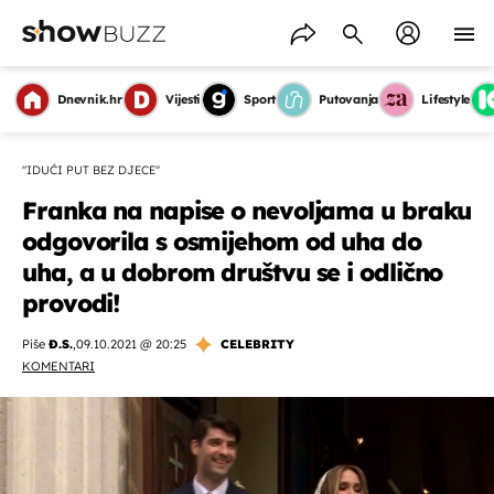
Dnevnik.hr
Vijesti
Sport
Putovanja
Lifestyle
"IDUĆI PUT BEZ DJECE"
Franka na napise o nevoljama u braku
odgovorila s osmijehom od uha do
uha, a u dobrom društvu se i odlično
provodi!
Piše
Đ.S.
,
09.10.2021 @ 20:25
CELEBRITY
KOMENTARI
OMOGUĆI OBAVIJESTI