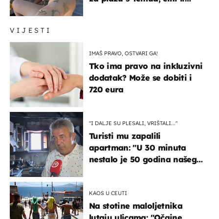
vam se ovo sigurnim?
VIJESTI
IMAŠ PRAVO, OSTVARI GA!
Tko ima pravo na inkluzivni
dodatak? Može se dobiti i
720 eura
"I DALJE SU PLESALI, VRIŠTALI..."
Turisti mu zapalili
apartman: "U 30 minuta
nestalo je 50 godina našeg
života, supruga i ja ne
možemo oka sklopiti"
KAOS U CEUTI
Na stotine maloljetnika
lutaju ulicama: "Očajne