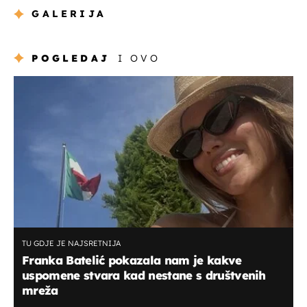
GALERIJA
POGLEDAJ
I OVO
TU GDJE JE NAJSRETNIJA
Franka Batelić pokazala nam je kakve
uspomene stvara kad nestane s društvenih
mreža