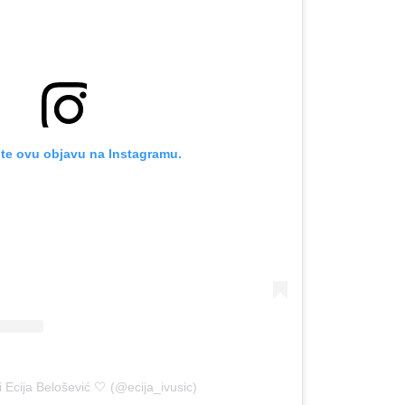
te ovu objavu na Instagramu.
OMOGUĆI OBAVIJESTI
i Ecija Belošević 🤍 (@ecija_ivusic)