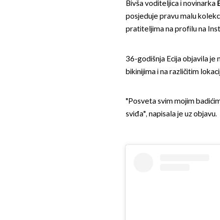
Bivša voditeljica i novinarka
E
posjeduje pravu malu kolekci
pratiteljima na profilu na In
36-godišnja Ecija objavila je n
bikinijima i na različitim lok
"Posveta svim mojim badićim (
sviđa", napisala je uz objavu.