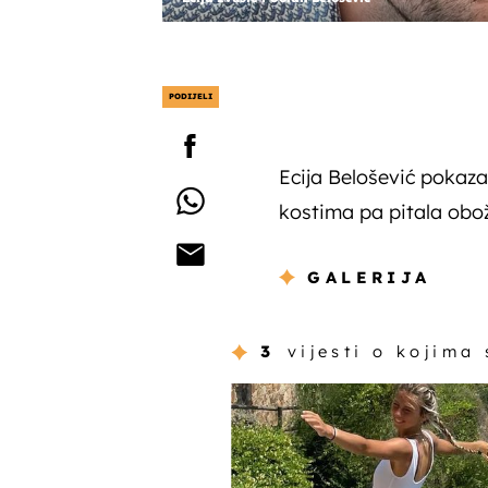
PODIJELI
Ecija Belošević pokazal
kostima pa pitala oboža
GALERIJA
3
vijesti o kojima