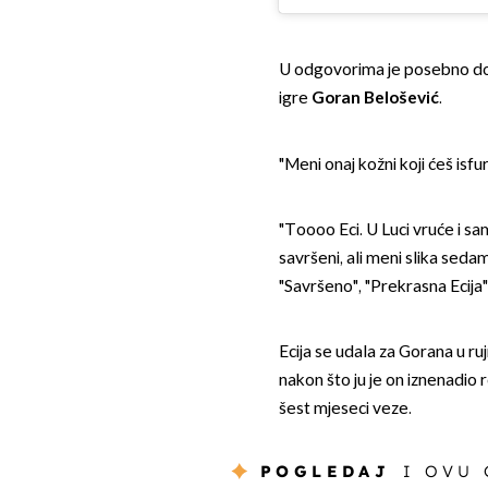
U odgovorima je posebno domi
igre
Goran Belošević
.
"Meni onaj kožni koji ćeš isfu
"Toooo Eci. U Luci vruće i sam
savršeni, ali meni slika sedam
"Savršeno", "Prekrasna Ecija",
Ecija se udala za Gorana u ru
nakon što ju je on iznenadio 
šest mjeseci veze.
POGLEDAJ
I OVU