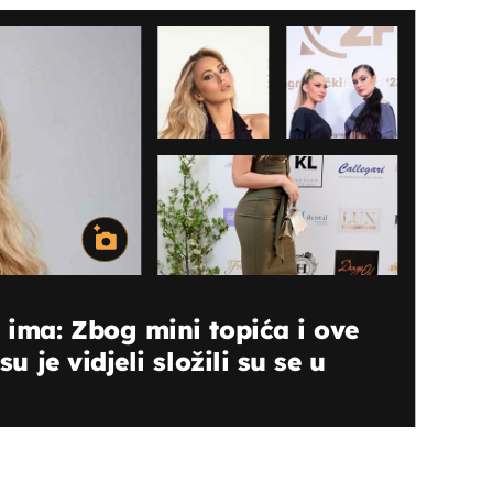
a ima: Zbog mini topića i ove
su je vidjeli složili su se u