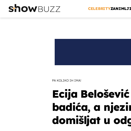
CELEBRITY
ZANIMLJ
PA KOLIKO IH IMA!
Ecija Belošević
badića, a njez
domišljat u odg