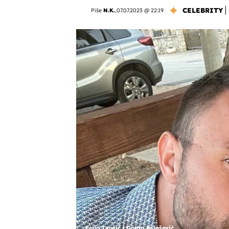
CELEBRITY
Piše
N.K.
,
07.07.2023 @ 22:19
Ecija Ivušić i Goran Belošević