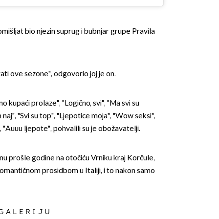
šljat bio njezin suprug i bubnjar grupe Pravila
rati ove sezone", odgovorio joj je on.
o kupaći prolaze", "Logično, svi", "Ma svi su
 naj", "Svi su top", "Ljepotice moja", "Wow seksi",
 "Auuu ljepote", pohvalili su je obožavatelji.
jnu prošle godine na otočiću Vrniku kraj Korčule,
romantičnom prosidbom u Italiji, i to nakon samo
 GALERIJU