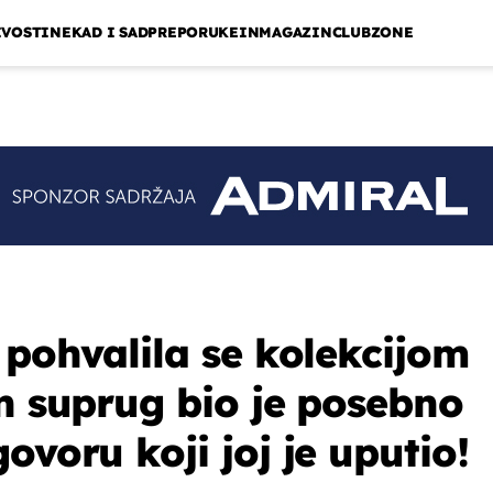
IVOSTI
NEKAD I SAD
PREPORUKE
INMAGAZIN
CLUBZONE
 pohvalila se kolekcijom
in suprug bio je posebno
ovoru koji joj je uputio!