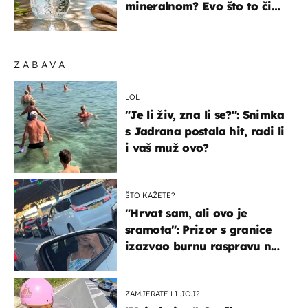
mineralnom? Evo što to čini
organizmu
ZABAVA
LOL
"Je li živ, zna li se?": Snimka
s Jadrana postala hit, radi li
i vaš muž ovo?
ŠTO KAŽETE?
"Hrvat sam, ali ovo je
sramota": Prizor s granice
izazvao burnu raspravu na
društvenim mrežama
ZAMJERATE LI JOJ?