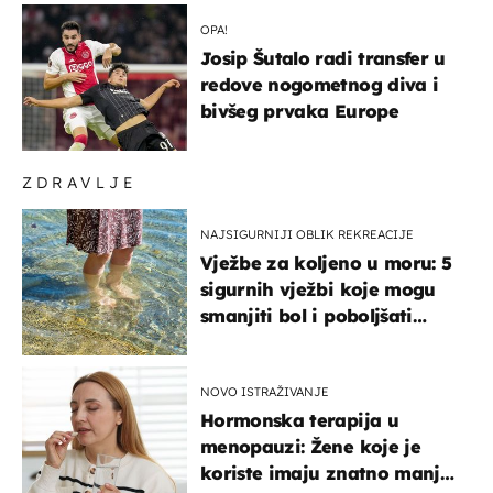
OPA!
Josip Šutalo radi transfer u
redove nogometnog diva i
bivšeg prvaka Europe
ZDRAVLJE
NAJSIGURNIJI OBLIK REKREACIJE
Vježbe za koljeno u moru: 5
sigurnih vježbi koje mogu
smanjiti bol i poboljšati
pokretljivost
NOVO ISTRAŽIVANJE
Hormonska terapija u
menopauzi: Žene koje je
koriste imaju znatno manji