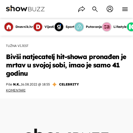
Dnevnik.hr
Vijesti
Sport
Putovanja
Lifestyle
TUŽNA VIJEST
Bivši natjecatelj hit-showa pronađen je
mrtav u svojoj sobi, imao je samo 41
godinu
Piše
N.K.
,
16.08.2022 @ 18:55
CELEBRITY
KOMENTARI
OMOGUĆI OBAVIJESTI