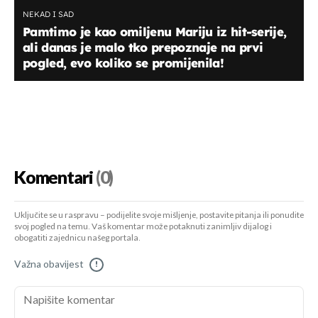
NEKAD I SAD
Pamtimo je kao omiljenu Mariju iz hit-serije,
ali danas je malo tko prepoznaje na prvi
pogled, evo koliko se promijenila!
Komentari
(0)
Uključite se u raspravu – podijelite svoje mišljenje, postavite pitanja ili ponudite
svoj pogled na temu. Vaš komentar može potaknuti zanimljiv dijalog i
obogatiti zajednicu našeg portala.
Važna obavijest
!