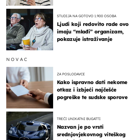
rizik od ovoga
STUDIJA NA GOTOVO 1.900 OSOBA
Ljudi koji redovito rade ovo
imaju “mlađi” organizam,
pokazuje istraživanje
NOVAC
ZA POSLODAVCE
Kako ispravno dati nekome
otkaz i izbjeći najčešće
pogreške te sudske sporove
TREĆI UNIKATNI BUGATTI
Nazvan je po vrsti
srednjovjekovnog viteškog