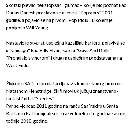
Škotski pjevač, tekstopisac i glumac – koji je bio poznat kao
Darius Danesh proslavio se u emisiji "Popstars" 2001.
godine, a pojavio se na prvom "Pop Idolu", u kojem je
pobijedio Will Young.
Nastavio je stvarati uspješnu kazališnu karijeru, pojavivši se
u "Chicagu" kao Billy Flynn, kao i u "Guys And Dolls",
"Prohujalo s vihorom" i drugim uspješnim predstavama na
West Endu.
Živio je u SAD-u i pronašao ljubav s kanadskom glumicom
Natashom Henstridge, čiji filmovi uključuju znanstveno-
fantastični hit "Species".
Par se vjenčao 2011. godine na ranču San Ysidro u Santa
Barbari u Kaliforniji, ali su se razveli nekoliko godina kasnije,
točnije 2018. godine.