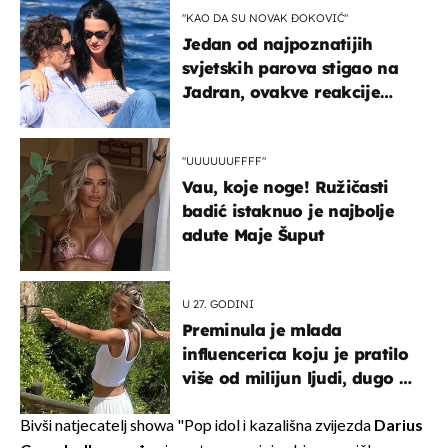
"KAO DA SU NOVAK ĐOKOVIĆ"
Jedan od najpoznatijih
svjetskih parova stigao na
Jadran, ovakve reakcije
vjerojatno nisu očekivali
"UUUUUUFFFF"
Vau, koje noge! Ružičasti
badić istaknuo je najbolje
adute Maje Šuput
U 27. GODINI
Preminula je mlada
influencerica koju je pratilo
više od milijun ljudi, dugo se
borila s opakom bolešću
Bivši natjecatelj showa "Pop idol i kazališna zvijezda
Darius