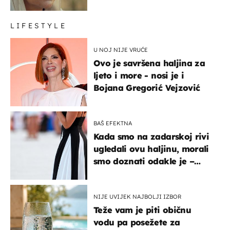
LIFESTYLE
U NOJ NIJE VRUĆE
Ovo je savršena haljina za
ljeto i more - nosi je i
Bojana Gregorić Vejzović
BAŠ EFEKTNA
Kada smo na zadarskoj rivi
ugledali ovu haljinu, morali
smo doznati odakle je –
košta samo 18 eura
NIJE UVIJEK NAJBOLJI IZBOR
Teže vam je piti običnu
vodu pa posežete za