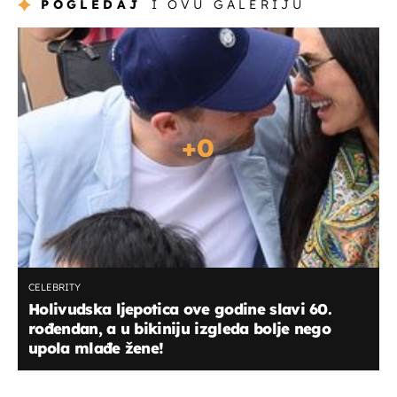
POGLEDAJ
I OVU GALERIJU
+
0
CELEBRITY
Holivudska ljepotica ove godine slavi 60.
rođendan, a u bikiniju izgleda bolje nego
upola mlađe žene!