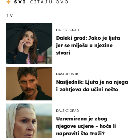
SVI
ČITAJU OVO
TV
DALEKI GRAD
Daleki grad: Jako je ljuta
jer se miješa u njezine
stvari
NASLJEDNIK
Nasljednik: Ljuta je na njega
i zahtjeva da učini nešto
DALEKI GRAD
Uznemirena je zbog
njegove ucjene - hoće li
napraviti što traži?