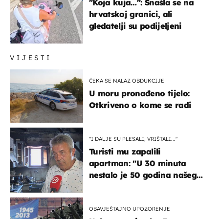
"Koja kuja…": Snašla se na
hrvatskoj granici, ali
gledatelji su podijeljeni
VIJESTI
ČEKA SE NALAZ OBDUKCIJE
U moru pronađeno tijelo:
Otkriveno o kome se radi
"I DALJE SU PLESALI, VRIŠTALI..."
Turisti mu zapalili
apartman: "U 30 minuta
nestalo je 50 godina našeg
života, supruga i ja ne
možemo oka sklopiti"
OBAVJEŠTAJNO UPOZORENJE