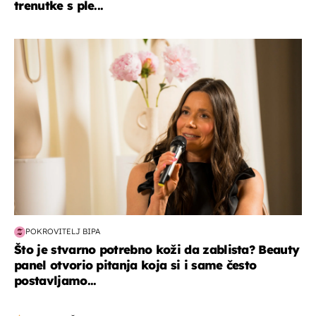
trenutke s ple...
moda & ljepota
POKROVITELJ BIPA
Što je stvarno potrebno koži da zablista? Beauty
panel otvorio pitanja koja si i same često
postavljamo...