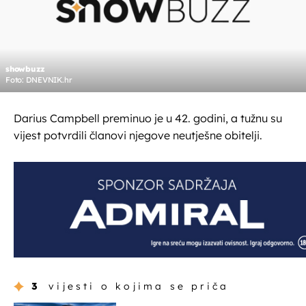
showbuzz
Foto: DNEVNIK.hr
Darius Campbell preminuo je u 42. godini, a tužnu su
vijest potvrdili članovi njegove neutješne obitelji.
3
vijesti o kojima se priča