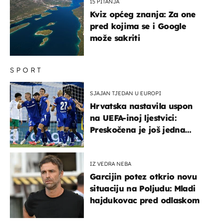
15 PITANJA
Kviz općeg znanja: Za one
pred kojima se i Google
može sakriti
SPORT
SJAJAN TJEDAN U EUROPI
Hrvatska nastavila uspon
na UEFA-inoj ljestvici:
Preskočena je još jedna
država
IZ VEDRA NEBA
Garcijin potez otkrio novu
situaciju na Poljudu: Mladi
hajdukovac pred odlaskom