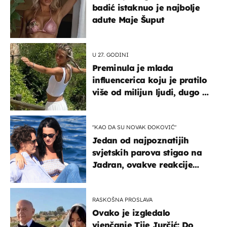
badić istaknuo je najbolje
adute Maje Šuput
U 27. GODINI
Preminula je mlada
influencerica koju je pratilo
više od milijun ljudi, dugo se
borila s opakom bolešću
"KAO DA SU NOVAK ĐOKOVIĆ"
Jedan od najpoznatijih
svjetskih parova stigao na
Jadran, ovakve reakcije
vjerojatno nisu očekivali
RASKOŠNA PROSLAVA
Ovako je izgledalo
vjenčanje Tije Jurčić: Do