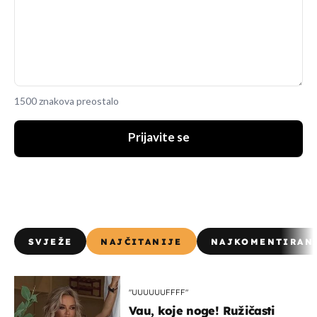
1500 znakova preostalo
Prijavite se
SVJEŽE
NAJČITANIJE
NAJKOMENTIRAN
"UUUUUUFFFF"
Vau, koje noge! Ružičasti