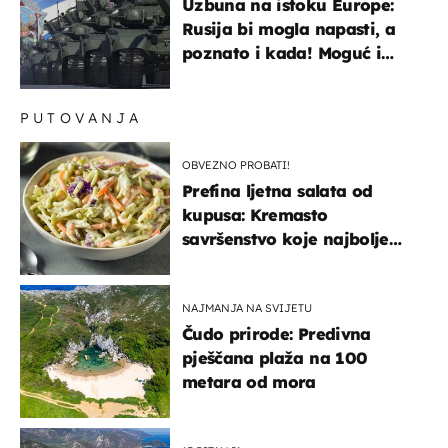
Uzbuna na istoku Europe:
Rusija bi mogla napasti, a
poznato i kada! Moguć i
kopneni upad u članicu
NATO-a
PUTOVANJA
OBVEZNO PROBATI!
Prefina ljetna salata od
kupusa: Kremasto
savršenstvo koje najbolje
paše uz pečeno meso
NAJMANJA NA SVIJETU
Čudo prirode: Predivna
pješčana plaža na 100
metara od mora