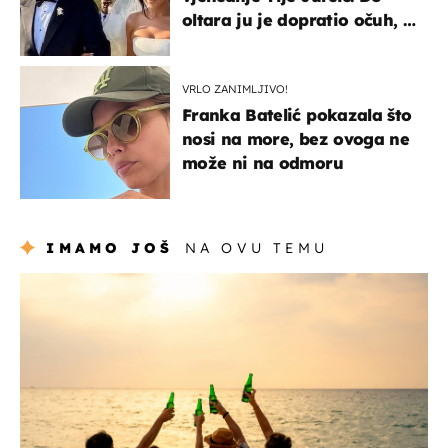
oltara ju je dopratio očuh, a
slavilo se uz Olivera i Rozgu
VRLO ZANIMLJIVO!
Franka Batelić pokazala što
nosi na more, bez ovoga ne
može ni na odmoru
IMAMO JOŠ
NA OVU TEMU
zanimljivosti