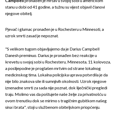
Campbell
pronađen je mrtav u svojoj sobi u američkom
stanu u dobi od 41 godine, a tužnu su vijest objavil članovi
njegove obitelj.
Pjevač i glumac pronađen je u Rochesteru u Minnesoti, a
uzrok smrti zasad je nepoznat.
"S velikom tugom objavljujemo da je Darius Campbell
Danesh preminuo. Darius je pronađen bez reakcije u
krevetu u svojoj sobi u Rochesteru, Minnesota, 11. kolovoza,
a poslijepodne je proglašen mrtvim od strane lokalnog
medicinskog tima. Lokalna policijska uprava potvrdila je da
nije bilo znakova sile ili sumnjivih okolnosti. Uzrok njegove
iznenadne smrti za sada nije poznat, dok liječnički pregledi
traju. Molimo vas da poštujete naše želje za privatnošću u
ovom trenutku dok se mirimo s tragičnim gubitkom našeg
sina i brata", stoji u službenom obiteljskom priopćenju.