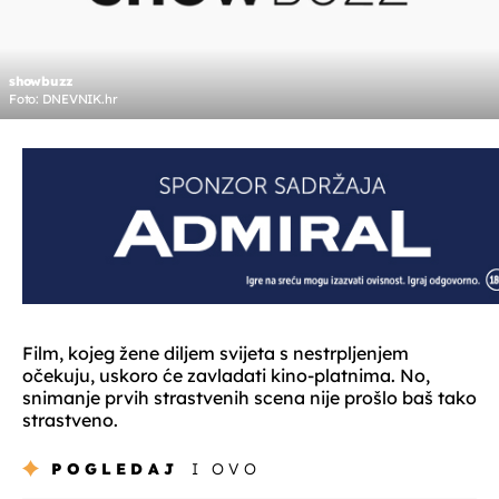
showbuzz
Foto: DNEVNIK.hr
Film, kojeg žene diljem svijeta s nestrpljenjem
očekuju, uskoro će zavladati kino-platnima. No,
snimanje prvih strastvenih scena nije prošlo baš tako
strastveno.
POGLEDAJ
I OVO