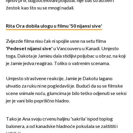
njihov prvi, dugoočekivani poljubac nije baš strastven i
žestok kao što su se mnogi nadali.
Rita Ora dobila ulogu u filmu '50 nijansi sive'
Zvijezde filma nisu čak ni spojile usne na setu filma
'Pedeset nijansi sive'
u Vancouveru u Kanadi. Umjesto
toga, Dakota je Jamieu dala stidljivi poljubac u obraz, na koji
je Jamie jedva reagirao. Toliko o vatrenim scenama.
Umjesto strastvene reakcije, Jamie je Dakotu lagano
uhvatio za ruku ni ne pogledavši je. Budući da su se filmske
scene snimale noću, glumcima je bilo teško odjenuti se seksi
jer je vani bilo poprilično hladno.
Tako je Ana svoju crvenu haljinu 'sakrila' ispod toplog
balonera, a od kanadske hladnoće pokušala se zaštititi i