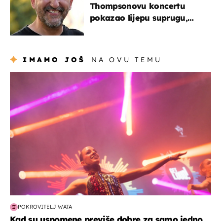
Thompsonovu koncertu
pokazao lijepu suprugu,
koja godinama izbjegava
javnost
IMAMO JOŠ
NA OVU TEMU
kultura & zabava
POKROVITELJ WATA
Kad su uspomene previše dobre za samo jedno