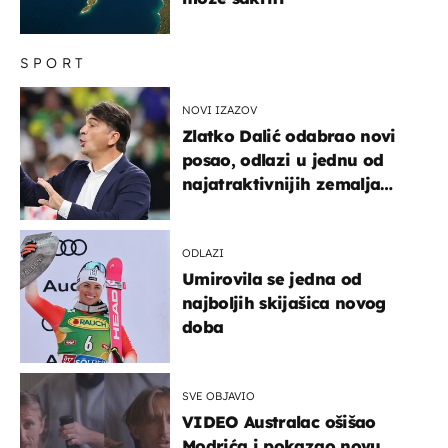
SPORT
NOVI IZAZOV
Zlatko Dalić odabrao novi
posao, odlazi u jednu od
najatraktivnijih zemalja
svijeta
ODLAZI
Umirovila se jedna od
najboljih skijašica novog
doba
SVE OBJAVIO
VIDEO Australac ošišao
Modrića i pokazao novu