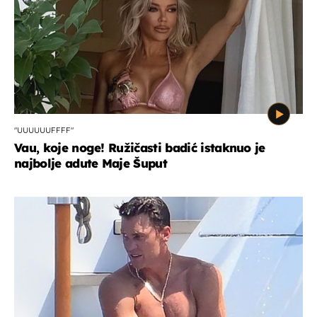
"UUUUUUFFFF"
Vau, koje noge! Ružičasti badić istaknuo je
najbolje adute Maje Šuput