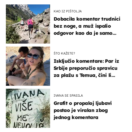
KAO IZ PIŠTOLJA
Dobacila komentar trudnici
bez noge, a muž ispalio
odgovor kao da je samo
čekao…
ŠTO KAŽETE?
Isključio komentare: Par iz
Srbije preporučio spravicu
za plažu s Temua, čini li
vam se ovo sigurnim?
IVANA SE SPASILA
Grafit o propaloj ljubavi
postao je viralan zbog
jednog komentara