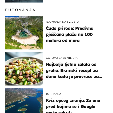
PUTOVANJA
NAJMANJA NA SVIJETU
Čudo prirode: Predivna
pješčana plaža na 100
metara od mora
GOTOVO ZA 15 MINUTA
Najbolja ljetna salata od
graha: Brzinski recept za
dane kada je prevruće za
kuhanje
15 PITANJA
Kviz općeg znanja: Za one
pred kojima se i Google
može sakriti