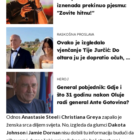
iznenada prekinuo pjesmu:
"Zovite hitnu!"
RASKOŠNA PROSLAVA
Ovako je izgledalo
vjenčanje Tije Jurčić: Do
oltara ju je dopratio očuh, a
slavilo se uz Olivera i Rozgu
HEROJ
General pobjednik: Gdje i
što 31 godinu nakon Oluje
radi general Ante Gotovina?
Odnos
Anastasie Steel
i
Christiana Greya
zapalio je
ženska srca diljem svijeta. No, izgleda da glumci
Dakota
Johnson
i
Jamie Dornan
nisu dobili tu informaciju budući da