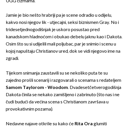
UGG čizmama.
Jamie je bio nešto hrabriji pa je scene odradio u odijelu,
kakvo nosi njegov lik - utjecajni, seksi biznismen Gray. No i
tridesetjednogodišnjak je uskoro posustao pred
kanadskom hladnoćom i obukao debelu jaknu kao i Dakota.
Osim što su si udijelili mali poljubac, par je snimio i scenu u
kojoj napuštaju Christianov ured, dok se vidi njegovo ime na
zgradi.
Tijekom snimanja zaustavili su se nekoliko puta te su
zajedno prošli scenarij i razgovarali o scenama s redateljem
Samom Taylorom - Woodom
. Dvadesetčetverogodišnja
Dakota činila se nekako zamišljeno i zabrinuto (što nas i ne
čudi budući da većina scena s Christianom završava u
provokativnim pozama).
Nedavne najave otkrile su kako će
Rita Ora
glumiti