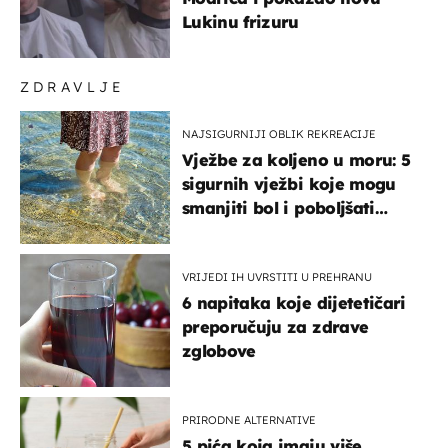
Lukinu frizuru
ZDRAVLJE
NAJSIGURNIJI OBLIK REKREACIJE
Vježbe za koljeno u moru: 5
sigurnih vježbi koje mogu
smanjiti bol i poboljšati
pokretljivost
VRIJEDI IH UVRSTITI U PREHRANU
6 napitaka koje dijetetičari
preporučuju za zdrave
zglobove
PRIRODNE ALTERNATIVE
5 pića koja imaju više