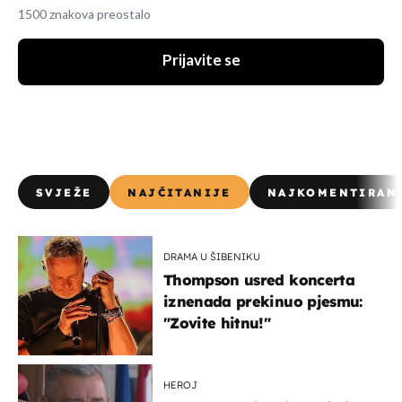
1500 znakova preostalo
Prijavite se
SVJEŽE
NAJČITANIJE
NAJKOMENTIRAN
DRAMA U ŠIBENIKU
Thompson usred koncerta
iznenada prekinuo pjesmu:
"Zovite hitnu!"
HEROJ