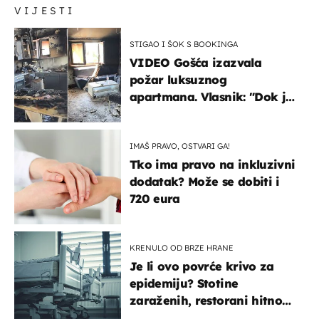
VIJESTI
STIGAO I ŠOK S BOOKINGA
VIDEO Gošća izazvala
požar luksuznog
apartmana. Vlasnik: "Dok je
gorjelo, smijali su se, pili i
pokazivali mi srednji prst"
IMAŠ PRAVO, OSTVARI GA!
Tko ima pravo na inkluzivni
dodatak? Može se dobiti i
720 eura
KRENULO OD BRZE HRANE
Je li ovo povrće krivo za
epidemiju? Stotine
zaraženih, restorani hitno
povukli proizvod