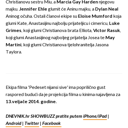
Christianovu sestru Miu, a
Marcia Gay Harden
njegovu
majku.
Jennifer Ehle
glumit će Aninu majku, a
Dylan Neal
Aninog očuha. Ostali članovi ekipe su
Eloise Mumford
koja
glumi Kate, Anastasijinu najbolju prijateljicu i cimericu,
Luke
Grimes
, koji glumi Christianova brata Elliota,
Victor Rasuk
,
koji glumi Anastasijinog najboljeg prijatelja Josea te
May
Martini
, koji glumi Christianova tjelohranitelja Jasona
Taylora.
Ekipa filma 'Pedeset nijansi sive' ima poprilično gust
raspored budući da je projekcija filma u kinima najavljena za
13.veljače 2014. godine.
DNEVNIK.hr SHOWBUZZ pratite putem
iPhone/iPad
|
Android
|
Twitter
|
Facebook