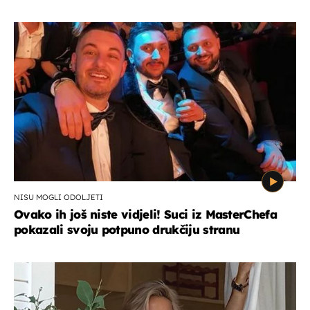
NISU MOGLI ODOLJETI
Ovako ih još niste vidjeli! Suci iz MasterChefa
pokazali svoju potpuno drukčiju stranu