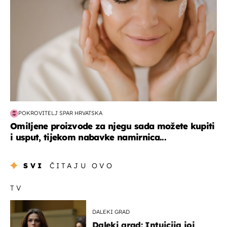
POKROVITELJ SPAR HRVATSKA
Omiljene proizvode za njegu sada možete kupiti
i usput, tijekom nabavke namirnica...
SVI
ČITAJU OVO
TV
DALEKI GRAD
Daleki grad: Intuicija joj