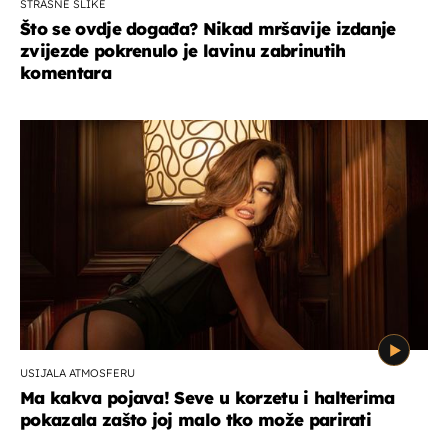
STRAŠNE SLIKE
Što se ovdje događa? Nikad mršavije izdanje
zvijezde pokrenulo je lavinu zabrinutih
komentara
USIJALA ATMOSFERU
Ma kakva pojava! Seve u korzetu i halterima
pokazala zašto joj malo tko može parirati