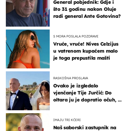
General pobjednik: Gdje i
što 31 godinu nakon Oluje
radi general Ante Gotovina?
S MORA POSLALA POZDRAVE
Vruće, vruće! Nives Celzijus
u vatrenom kupaćem malo
je toga prepustila mašti
RASKOŠNA PROSLAVA
Ovako je izgledalo
vjenčanje Tije Jurčić: Do
oltara ju je dopratio očuh, a
slavilo se uz Olivera i Rozgu
IMAJU TRI KĆERI
Naš saborski zastupnik na