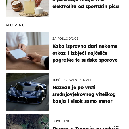
elektrolita od sportskih pića
NOVAC
ZA POSLODAVCE
Kako ispravno dati nekome
otkaz i izbjeći najčešće
pogreške te sudske sporove
TREĆI UNIKATNI BUGATTI
Nazvan je po vrsti
srednjovjekovnog viteškog
konja i visok samo metar
POVOLJNO
Dvorac u Zagorju na aukciji.