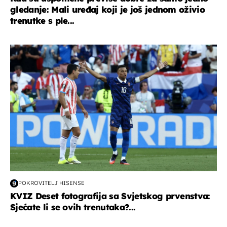
gledanje: Mali uređaj koji je još jednom oživio
trenutke s ple...
svjetsko prvenstvo 2026
POKROVITELJ HISENSE
KVIZ Deset fotografija sa Svjetskog prvenstva:
Sjećate li se ovih trenutaka?...