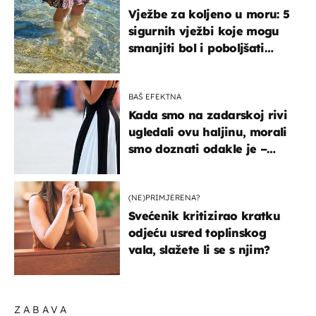
Vježbe za koljeno u moru: 5
sigurnih vježbi koje mogu
smanjiti bol i poboljšati
pokretljivost
BAŠ EFEKTNA
Kada smo na zadarskoj rivi
ugledali ovu haljinu, morali
smo doznati odakle je –
košta samo 18 eura
(NE)PRIMJERENA?
Svećenik kritizirao kratku
odjeću usred toplinskog
vala, slažete li se s njim?
ZABAVA