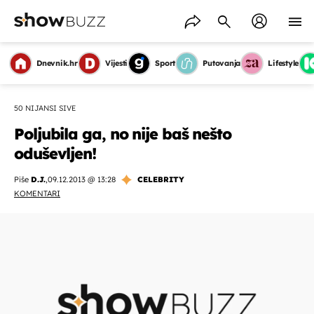
Dnevnik.hr
Vijesti
Sport
Putovanja
Lifestyle
50 NIJANSI SIVE
Poljubila ga, no nije baš nešto
oduševljen!
Piše
D.J.
,
09.12.2013 @ 13:28
CELEBRITY
KOMENTARI
OMOGUĆI OBAVIJESTI