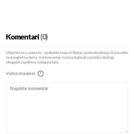
Komentari
(0)
Uključite se u raspravu – podijelite svoje mišljenje, postavite pitanja ili ponudite
svoj pogled na temu. Vaš komentar može potaknuti zanimljiv dijalog i
obogatiti zajednicu našeg portala.
Važna obavijest
!