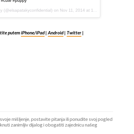
 #cute #puppy
ky (@elsapatakyconfidential) on
Nov 11, 2014 at 11:16pm PST
ite putem
iPhone/iPad
|
Android
|
Twitter
|
 svoje mišljenje, postavite pitanja ili ponudite svoj pogled
ti zanimljiv dijalog i obogatiti zajednicu našeg