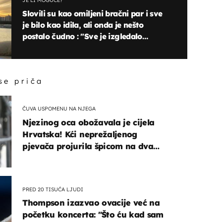
JE LI MOGUĆE?
Slovili su kao omiljeni bračni par i sve
je bilo kao idila, ali onda je nešto
postalo čudno : "Sve je izgledalo
savršeno na slikama, ali..."
 se priča
ČUVA USPOMENU NA NJEGA
Njezinog oca obožavala je cijela
Hrvatska! Kći neprežaljenog
pjevača projurila špicom na dva
kotača
PRED 20 TISUĆA LJUDI
Thompson izazvao ovacije već na
početku koncerta: "Što ću kad sam