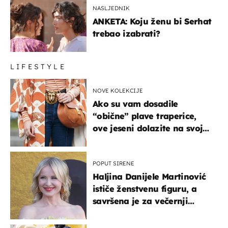
NASLJEDNIK
ANKETA: Koju ženu bi Serhat
trebao izabrati?
LIFESTYLE
NOVE KOLEKCIJE
Ako su vam dosadile
“obične” plave traperice,
ove jeseni dolazite na svoje
- izdvajamo 15 hit modela
POPUT SIRENE
Haljina Danijele Martinović
ističe ženstvenu figuru, a
savršena je za večernji
izlazak na moru