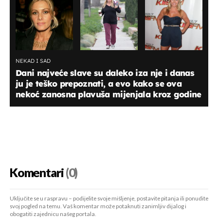
NEKAD I SAD
Dani najveće slave su daleko iza nje i danas
ju je teško prepoznati, a evo kako se ova
nekoć zanosna plavuša mijenjala kroz godine
Komentari
(0)
Uključite se u raspravu – podijelite svoje mišljenje, postavite pitanja ili ponudite
svoj pogled na temu. Vaš komentar može potaknuti zanimljiv dijalog i
obogatiti zajednicu našeg portala.