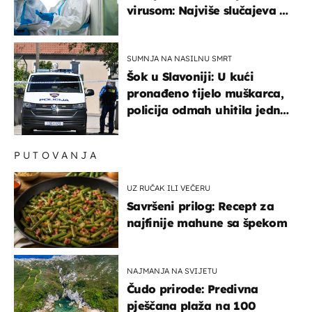
virusom: Najviše slučajeva u
našem susjedstvu
SUMNJA NA NASILNU SMRT
Šok u Slavoniji: U kući
pronađeno tijelo muškarca,
policija odmah uhitila jednu
osobu
PUTOVANJA
UZ RUČAK ILI VEČERU
Savršeni prilog: Recept za
najfinije mahune sa špekom
NAJMANJA NA SVIJETU
Čudo prirode: Predivna
pješčana plaža na 100