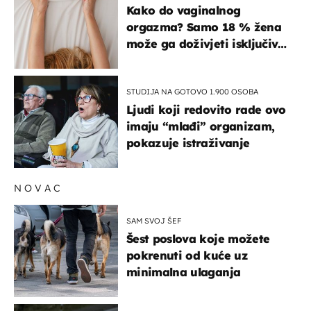
ISKUSTVA
Kako do vaginalnog
orgazma? Samo 18 % žena
može ga doživjeti isključivo
na ovaj način
STUDIJA NA GOTOVO 1.900 OSOBA
Ljudi koji redovito rade ovo
imaju “mlađi” organizam,
pokazuje istraživanje
NOVAC
SAM SVOJ ŠEF
Šest poslova koje možete
pokrenuti od kuće uz
minimalna ulaganja