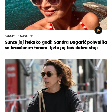
"OKUPANA SUNCEM"
Sunce joj itekako godi! Sandra Bagarić pohvalila
se brončanim tenom, ljeto joj baš dobro stoji