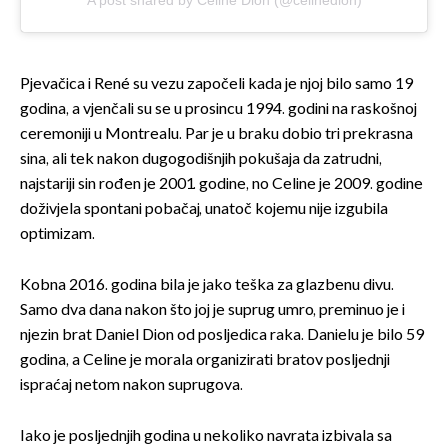
Pjevačica i René su vezu započeli kada je njoj bilo samo 19
godina, a vjenčali su se u prosincu 1994. godini na raskošnoj
ceremoniji u Montrealu. Par je u braku dobio tri prekrasna
sina, ali tek nakon dugogodišnjih pokušaja da zatrudni,
najstariji sin rođen je 2001. godine, no Celine je 2009. godine
doživjela spontani pobačaj, unatoč kojemu nije izgubila
optimizam.
Kobna 2016. godina bila je jako teška za glazbenu divu.
Samo dva dana nakon što joj je suprug umro, preminuo je i
njezin brat Daniel Dion od posljedica raka. Danielu je bilo 59
godina, a Celine je morala organizirati bratov posljednji
ispraćaj netom nakon suprugova.
Iako je posljednjih godina u nekoliko navrata izbivala sa