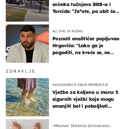
snimka tučnjave BBB-a i
Torcide: "Je*ote, pa ubit će
ga!"
AU, OVO JE RUŽNO
Poznati analitičar popljuvao
Hrgovića: "Lako ga je
pogoditi, ne kreće se, ne
koristi noge..."
ZDRAVLJE
NAJSIGURNIJI OBLIK REKREACIJE
Vježbe za koljeno u moru: 5
sigurnih vježbi koje mogu
smanjiti bol i poboljšati
pokretljivost
"VRHUNAC" ŽENSKOG SEKSUALNOG