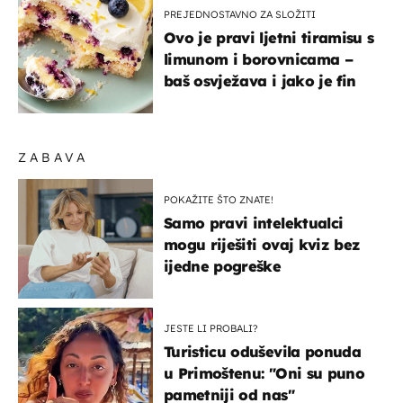
PREJEDNOSTAVNO ZA SLOŽITI
Ovo je pravi ljetni tiramisu s
limunom i borovnicama –
baš osvježava i jako je fin
ZABAVA
POKAŽITE ŠTO ZNATE!
Samo pravi intelektualci
mogu riješiti ovaj kviz bez
ijedne pogreške
JESTE LI PROBALI?
Turisticu oduševila ponuda
u Primoštenu: "Oni su puno
pametniji od nas"