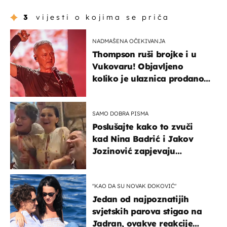
3
vijesti o kojima se priča
NADMAŠENA OČEKIVANJA
Thompson ruši brojke i u
Vukovaru! Objavljeno
koliko je ulaznica prodano
u kratkom vremenu
SAMO DOBRA PISMA
Poslušajte kako to zvuči
kad Nina Badrić i Jakov
Jozinović zapjevaju
Oliverov hit!
"KAO DA SU NOVAK ĐOKOVIĆ"
Jedan od najpoznatijih
svjetskih parova stigao na
Jadran, ovakve reakcije