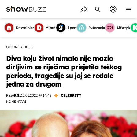
Dnevnik.hr
Vijesti
Sport
Putovanja
Lifestyle
OTVORILA DUŠU
Diva koju život nimalo nije mazio
dirljivim se riječima prisjetila teškog
perioda, tragedije su joj se redale
jedna za drugom
Piše
Đ.S.
,
15.01.2022 @ 14:49
CELEBRITY
KOMENTARI
OMOGUĆI OBAVIJESTI