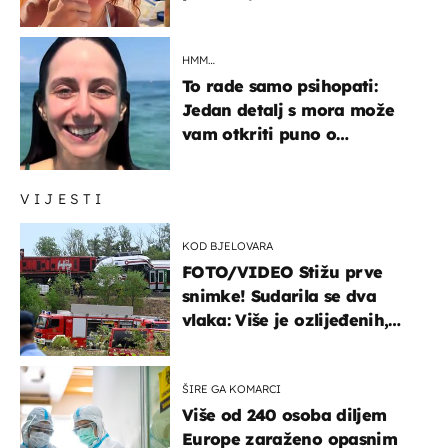
HMM…
To rade samo psihopati:
Jedan detalj s mora može
vam otkriti puno o
prijateljima
VIJESTI
KOD BJELOVARA
FOTO/VIDEO Stižu prve
snimke! Sudarila se dva
vlaka: Više je ozlijeđenih,
hitne službe na terenu
ŠIRE GA KOMARCI
Više od 240 osoba diljem
Europe zaraženo opasnim