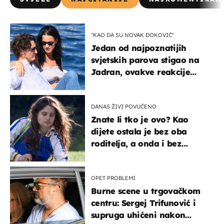
"KAO DA SU NOVAK ĐOKOVIĆ"
Jedan od najpoznatijih
svjetskih parova stigao na
Jadran, ovakve reakcije
vjerojatno nisu očekivali
DANAS ŽIVI POVUČENO
Znate li tko je ovo? Kao
dijete ostala je bez oba
roditelja, a onda i bez
milijuna koje je trebala
naslijediti
OPET PROBLEMI
Burne scene u trgovačkom
centru: Sergej Trifunović i
supruga uhićeni nakon