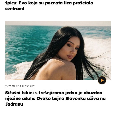
špicu: Evo koja su poznata lica prošetala
centrom!
TKO GLEDA U MORE?
Sićušni bikini s trešnjicama jedva je obuzdao
njezine adute: Ovako bujna Slavonka uživa na
Jadranu