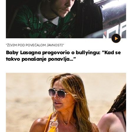
"ŽIVIM POD POVEĆALOM JAVNOSTI"
Baby Lasagna progovorio o bullyingu: "Kad se
takvo ponašanje ponavlja..."