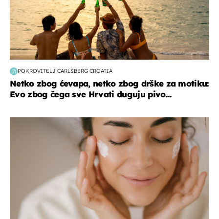
POKROVITELJ CARLSBERG CROATIA
Netko zbog ćevapa, netko zbog drške za motiku:
Evo zbog čega sve Hrvati duguju pivo...
moda & ljepota