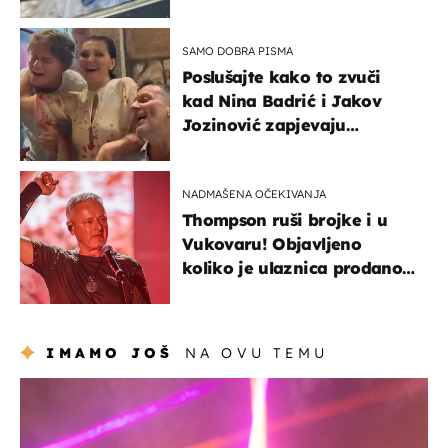
svađe!
SAMO DOBRA PISMA
Poslušajte kako to zvuči
kad Nina Badrić i Jakov
Jozinović zapjevaju
Oliverov hit!
NADMAŠENA OČEKIVANJA
Thompson ruši brojke i u
Vukovaru! Objavljeno
koliko je ulaznica prodano
u kratkom vremenu
IMAMO JOŠ
NA OVU TEMU
kultura & zabava