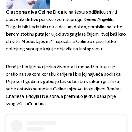
vjerojatno nisu očekivali
Glazbena diva Celine Dion
je na šestu godišnjicu smrti
posvetila dirljivu poruku svom suprugu Renéu Angélilu.
"Lagala bih kada bih rekla da sam dobro, pomislim na tebe
barem stotinu puta jer u jeci svoga glasa čujem i tvoj baš kao
da si tu. Nedostaješ mi", napisala je Celine u opisu fotke
pokojnog supruga koju je objavila na Instagramu.
René je bio ljubav njezina života, ali i menadžer koji ju je
pratio na svakom koraku karijere i bio joj najveća podrška.
Prije šest godina izgubio je tešku borbu s rakom grla i iza
sebe ostavio neutješnu Celine i njihovo troje djece Renéa-
Charlesa, Eddyja i Nelsona, a preminuo je dva dana prije
svog 74. rođendana.