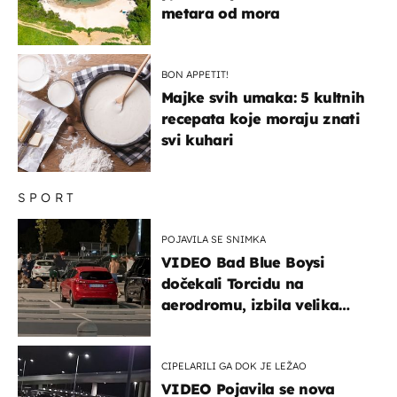
metara od mora
BON APPETIT!
Majke svih umaka: 5 kultnih
recepata koje moraju znati
svi kuhari
SPORT
POJAVILA SE SNIMKA
VIDEO Bad Blue Boysi
dočekali Torcidu na
aerodromu, izbila velika
masovna tučnjava
CIPELARILI GA DOK JE LEŽAO
VIDEO Pojavila se nova