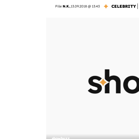
CELEBRITY
Piše
N.K.
,
13.09.2018 @ 13:43
showbuzz