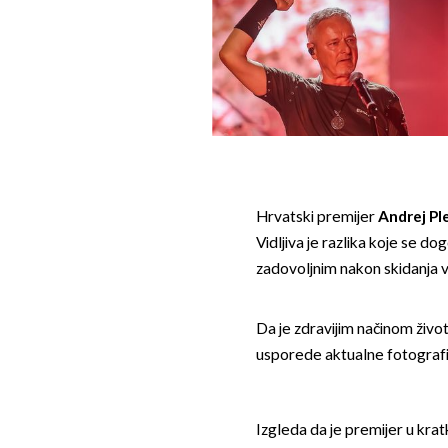
Hrvatski premijer
Andrej Pl
Vidljiva je razlika koje se do
zadovoljnim nakon skidanja v
Da je zdravijim načinom život
usporede aktualne fotografi
Izgleda da je premijer u kra