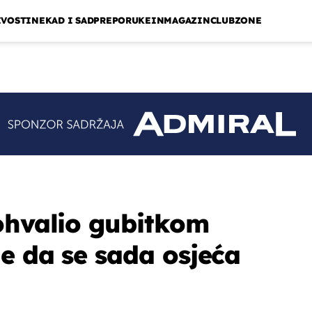
IVOSTI
NEKAD I SAD
PREPORUKE
INMAGAZIN
CLUBZONE
ohvalio gubitkom
e da se sada osjeća