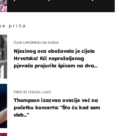
 se priča
ČUVA USPOMENU NA NJEGA
Njezinog oca obožavala je cijela
Hrvatska! Kći neprežaljenog
pjevača projurila špicom na dva
kotača
PRED 20 TISUĆA LJUDI
Thompson izazvao ovacije već na
početku koncerta: "Što ću kad sam
slab..."