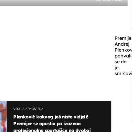
Premije
Andrej
Plenkov
pohvali
se da
je
smršavi
VESELA ATMOSFERA
Plenković kakvog još niste vidjeli!
Premijer se opustio pa izazvao
profesionalnu sportašicu na dvoboj