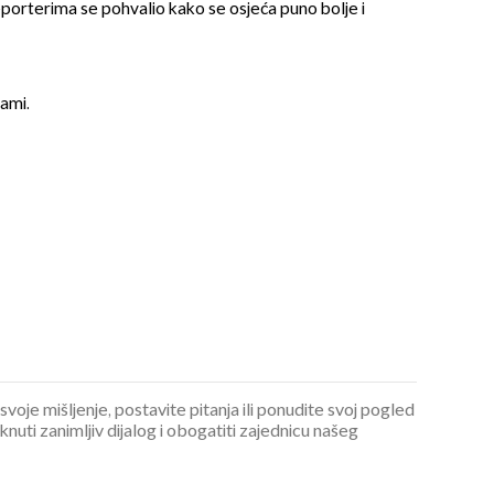
porterima se pohvalio kako se osjeća puno bolje i
sami.
OMOGUĆI OBAVIJESTI
 svoje mišljenje, postavite pitanja ili ponudite svoj pogled
ti zanimljiv dijalog i obogatiti zajednicu našeg