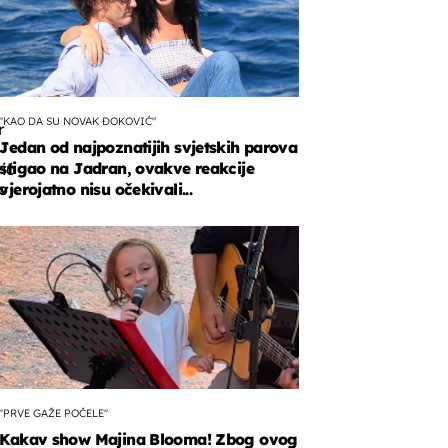
"KAO DA SU NOVAK ĐOKOVIĆ"
r
Jedan od najpoznatijih svjetskih parova
stigao na Jadran, ovakve reakcije
ić
o
vjerojatno nisu očekivali...
o.
"PRVE GAŽE POČELE"
Kakav show Majina Blooma! Zbog ovog