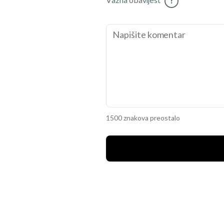
Važna obavijest
!
1500 znakova preostalo