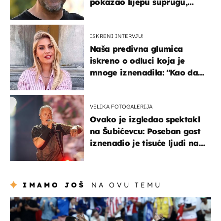
pokazao lijepu suprugu,
koja godinama izbjegava
javnost
ISKRENI INTERVJU!
Naša predivna glumica
iskreno o odluci koja je
mnoge iznenadila: ''Kao da
mi je veliki teret pao s leđa''
VELIKA FOTOGALERIJA
Ovako je izgledao spektakl
na Šubićevcu: Poseban gost
iznenadio je tisuće ljudi na
Thompsonovu koncertu
IMAMO JOŠ
NA OVU TEMU
svjetsko prvenstvo 2026