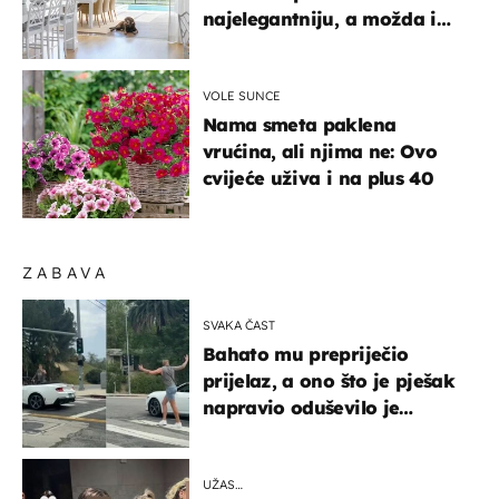
najelegantniju, a možda i
najljepšu bijelu kuhinju
VOLE SUNCE
Nama smeta paklena
vrućina, ali njima ne: Ovo
cvijeće uživa i na plus 40
ZABAVA
SVAKA ČAST
Bahato mu prepriječio
prijelaz, a ono što je pješak
napravio oduševilo je
društvene mreže
UŽAS…