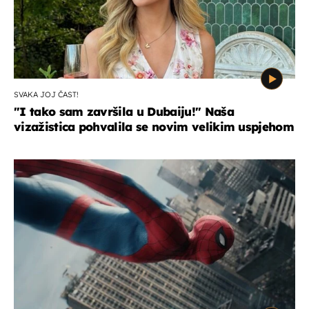
SVAKA JOJ ČAST!
"I tako sam završila u Dubaiju!" Naša
vizažistica pohvalila se novim velikim uspjehom