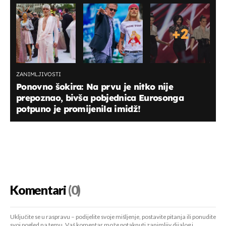
+
2
ZANIMLJIVOSTI
Ponovno šokira: Na prvu je nitko nije
prepoznao, bivša pobjednica Eurosonga
potpuno je promijenila imidž!
Komentari
(0)
Uključite se u raspravu – podijelite svoje mišljenje, postavite pitanja ili ponudite
svoj pogled na temu. Vaš komentar može potaknuti zanimljiv dijalog i