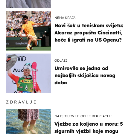
NEMA KRAJA
Novi šok u teniskom svijetu:
Alcaraz propušta Cincinatti,
hoće li igrati na US Openu?
ODLAZI
Umirovila se jedna od
najboljih skijašica novog
doba
ZDRAVLJE
NAJSIGURNIJI OBLIK REKREACIJE
Vježbe za koljeno u moru: 5
sigurnih vježbi koje mogu