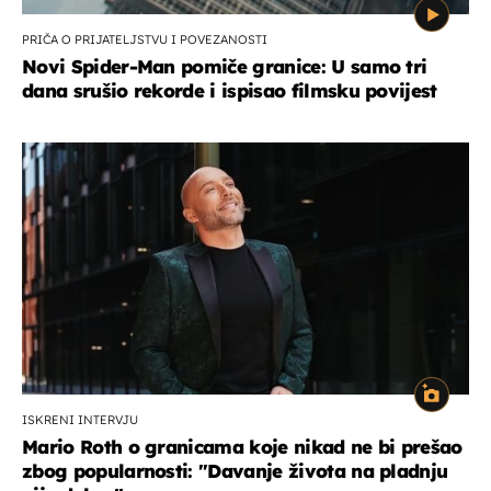
PRIČA O PRIJATELJSTVU I POVEZANOSTI
Novi Spider-Man pomiče granice: U samo tri
dana srušio rekorde i ispisao filmsku povijest
ISKRENI INTERVJU
Mario Roth o granicama koje nikad ne bi prešao
zbog popularnosti: "Davanje života na pladnju