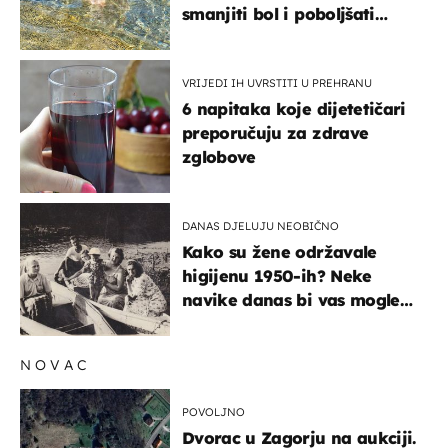
smanjiti bol i poboljšati
pokretljivost
VRIJEDI IH UVRSTITI U PREHRANU
6 napitaka koje dijetetičari
preporučuju za zdrave
zglobove
DANAS DJELUJU NEOBIČNO
Kako su žene održavale
higijenu 1950-ih? Neke
navike danas bi vas mogle
iznenaditi
NOVAC
POVOLJNO
Dvorac u Zagorju na aukciji.