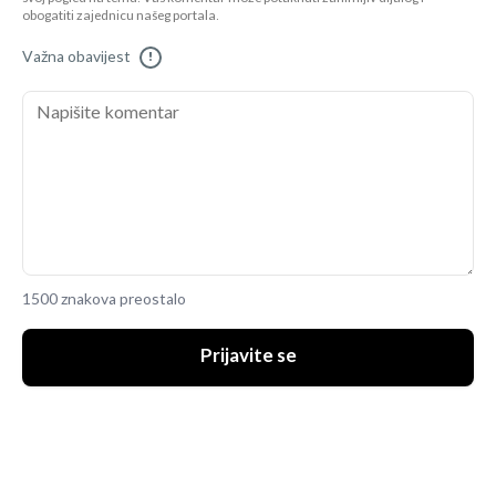
obogatiti zajednicu našeg portala.
Važna obavijest
!
1500 znakova preostalo
Prijavite se