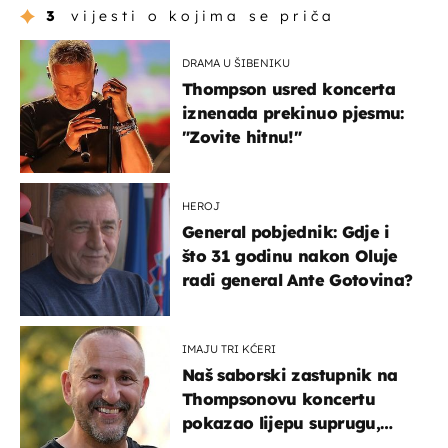
3
vijesti o kojima se priča
DRAMA U ŠIBENIKU
Thompson usred koncerta
iznenada prekinuo pjesmu:
"Zovite hitnu!"
HEROJ
General pobjednik: Gdje i
što 31 godinu nakon Oluje
radi general Ante Gotovina?
IMAJU TRI KĆERI
Naš saborski zastupnik na
Thompsonovu koncertu
pokazao lijepu suprugu,
koja godinama izbjegava