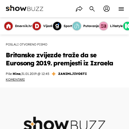
Dnevnik.hr
Vijesti
Sport
Putovanja
Lifestyle
POSLALI OTVORENO PISMO
Britanske zvijezde traže da se
Eurosong 2019. premjesti iz Izraela
Piše
Hina
,
31.01.2019 @ 12:45
ZANIMLJIVOSTI
KOMENTARI
OMOGUĆI OBAVIJESTI