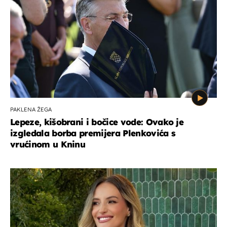
PAKLENA ŽEGA
Lepeze, kišobrani i bočice vode: Ovako je
izgledala borba premijera Plenkovića s
vrućinom u Kninu