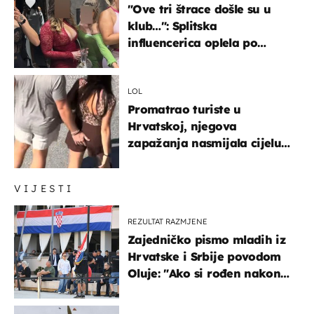
"Ove tri štrace došle su u
klub…": Splitska
influencerica oplela po
ženama zbog užasnog
ponašanja
LOL
Promatrao turiste u
Hrvatskoj, njegova
zapažanja nasmijala cijelu
regiju
VIJESTI
REZULTAT RAZMJENE
Zajedničko pismo mladih iz
Hrvatske i Srbije povodom
Oluje: "Ako si rođen nakon
'95..."