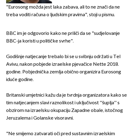
javnost
"Eurosong možda jest laka zabava, ali to ne znači da ne
treba voditi računa o ljudskim pravima", stoji u pismu.
BBC im je odgovorio kako ne priliči da se "sudjelovanje
BBC-ja koristi u političke svrhe".
Godišnje natjecanje trebalo bi se u svibnju održati u Tel
Avivu, nakon pobjede izraelske pjevačice Nette 2018.
godine. Pobjednička zemlja obično organizira Eurosong
iduće godine.
Britanski umjetnici kažu da je tvrdnja organizatora kako se
tim natjecanjem slavi raznolikost i uključivost ''šuplja'' s
obzirom na izraelsku okupaciju Zapadne obale, istočnog
Jeruzalema i Golanske visoravni.
"Ne smijemo zatvarati oči pred sustavnim izraelskim