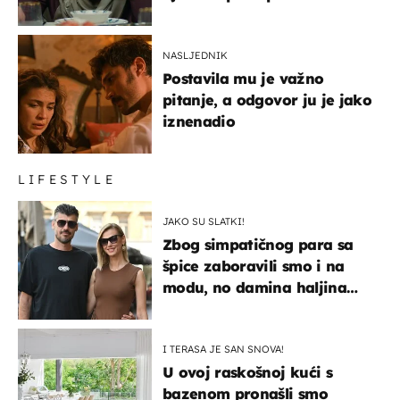
NASLJEDNIK
Postavila mu je važno
pitanje, a odgovor ju je jako
iznenadio
LIFESTYLE
JAKO SU SLATKI!
Zbog simpatičnog para sa
špice zaboravili smo i na
modu, no damina haljina
itekako nas se dojmila
I TERASA JE SAN SNOVA!
U ovoj raskošnoj kući s
bazenom pronašli smo