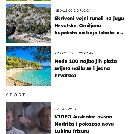
NEDALEKO OD PLOČA
Skriveni vojni tuneli na jugu
Hrvatske: Omiljena
kupališta na koja lokalci u
miru dolaze roniti i skakati
u more
POKROVITELJ CORONA
Među 100 najboljih plaža
svijeta našla se i jedna
hrvatska
SPORT
SVE OBJAVIO
VIDEO Australac ošišao
Modrića i pokazao novu
Lukinu frizuru