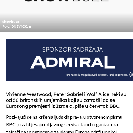
showbuzz
Foto: DNEVNIK.hr
Vivienne Westwood, Peter Gabriel i Wolf Alice neki su
od 50 britanskih umjetnika koji su zatražili da se
Eurosong premjesti iz Izraela, piše u četvrtak BBC.
Pozivajući se na kršenja ljudskih prava, u otvorenom pismu
BBC-ju zahtijevaju od javnog servisa da od organizatora
zatraži da se natjecanje za pjesmu Europe održi u nekoj