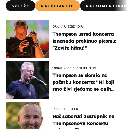
SVJEŽE
NAJČITANIJE
NAJKOMENTIRAN
DRAMA U ŠIBENIKU
Thompson usred koncerta
iznenada prekinuo pjesmu:
"Zovite hitnu!"
OBRATIO SE BRANITELJIMA
Thompson se slomio na
početku koncerta: "Mi koji
smo živi sjećamo se onih
koji nisu..."
IMAJU TRI KĆERI
Naš saborski zastupnik na
Thompsonovu koncertu