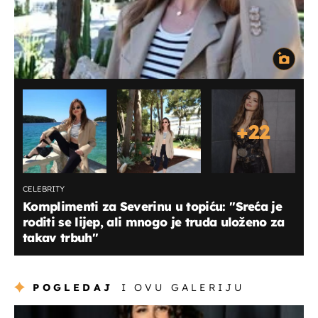
+
22
CELEBRITY
Komplimenti za Severinu u topiću: ''Sreća je
roditi se lijep, ali mnogo je truda uloženo za
takav trbuh''
POGLEDAJ
I OVU GALERIJU