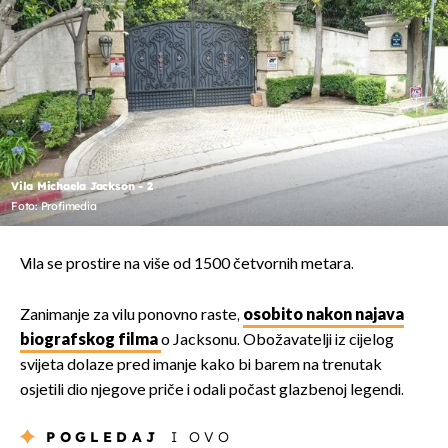
Vila Michaela Jackson - 2
Foto: Profimedia
Vila se prostire na više od 1500 četvornih metara.
Zanimanje za vilu ponovno raste,
osobito nakon najava
biografskog filma
o Jacksonu. Obožavatelji iz cijelog
svijeta dolaze pred imanje kako bi barem na trenutak
osjetili dio njegove priče i odali počast glazbenoj legendi.
POGLEDAJ
I OVO