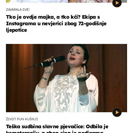
ZAVARALA SVE!
Tko je ovdje majka, a tko kći? Ekipa s
Instagrama u nevjerici zbog 72-godišnje
ljepotice
ŽIVOT PUN KUŠNJI
Teška sudbina slavne pjevačice: Odbila je
kemoterapiju, a zbog sina je godinama