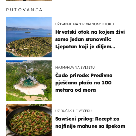
PUTOVANJA
UŽIVANJE NA "PRIVATNOM" OTOKU
Hrvatski otok na kojem živi
samo jedan stanovnik:
Ljepotan koji je diljem
svijeta poznat po svojem
"bijelom zlatu"
NAJMANJA NA SVIJETU
Čudo prirode: Predivna
pješčana plaža na 100
metara od mora
UZ RUČAK ILI VEČERU
Savršeni prilog: Recept za
najfinije mahune sa špekom