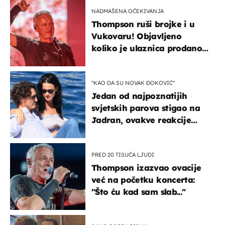
kotača
NADMAŠENA OČEKIVANJA
Thompson ruši brojke i u
Vukovaru! Objavljeno
koliko je ulaznica prodano
u kratkom vremenu
"KAO DA SU NOVAK ĐOKOVIĆ"
Jedan od najpoznatijih
svjetskih parova stigao na
Jadran, ovakve reakcije
vjerojatno nisu očekivali
PRED 20 TISUĆA LJUDI
Thompson izazvao ovacije
već na početku koncerta:
"Što ću kad sam slab..."