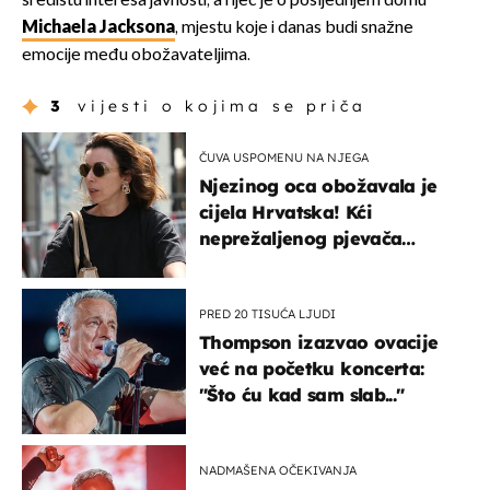
središtu interesa javnosti, a riječ je o posljednjem domu
Michaela Jacksona
, mjestu koje i danas budi snažne
emocije među obožavateljima.
3
vijesti o kojima se priča
ČUVA USPOMENU NA NJEGA
Njezinog oca obožavala je
cijela Hrvatska! Kći
neprežaljenog pjevača
projurila špicom na dva
kotača
PRED 20 TISUĆA LJUDI
Thompson izazvao ovacije
već na početku koncerta:
"Što ću kad sam slab..."
NADMAŠENA OČEKIVANJA