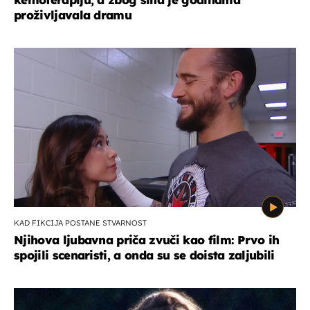
proživljavala dramu
KAD FIKCIJA POSTANE STVARNOST
Njihova ljubavna priča zvuči kao film: Prvo ih
spojili scenaristi, a onda su se doista zaljubili