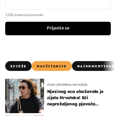
1500 znakova preostalo
Prijavite se
SVJEŽE
NAJČITANIJE
NAJKOMENTIRAN
ČUVA USPOMENU NA NJEGA
Njezinog oca obožavala je
cijela Hrvatska! Kći
neprežaljenog pjevača
projurila špicom na dva