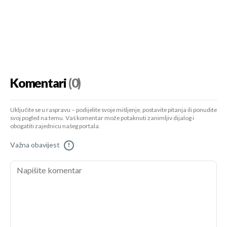
Komentari
(0)
Uključite se u raspravu – podijelite svoje mišljenje, postavite pitanja ili ponudite
svoj pogled na temu. Vaš komentar može potaknuti zanimljiv dijalog i
obogatiti zajednicu našeg portala.
Važna obavijest
!