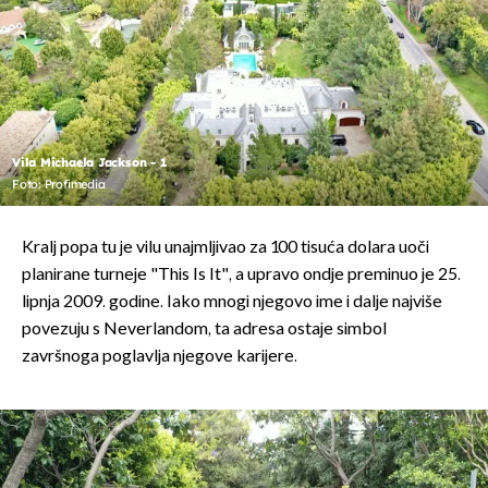
Vila Michaela Jackson - 1
Foto: Profimedia
Kralj popa tu je vilu unajmljivao za 100 tisuća dolara uoči
planirane turneje "This Is It", a upravo ondje preminuo je 25.
lipnja 2009. godine. Iako mnogi njegovo ime i dalje najviše
povezuju s Neverlandom, ta adresa ostaje simbol
završnoga poglavlja njegove karijere.