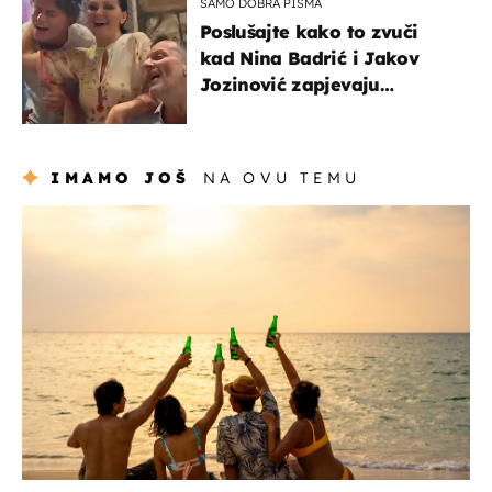
SAMO DOBRA PISMA
Poslušajte kako to zvuči
kad Nina Badrić i Jakov
Jozinović zapjevaju
Oliverov hit!
IMAMO JOŠ
NA OVU TEMU
zanimljivosti