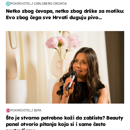
POKROVITELJ CARLSBERG CROATIA
Netko zbog ćevapa, netko zbog drške za motiku:
Evo zbog čega sve Hrvati duguju pivo...
moda & ljepota
POKROVITELJ BIPA
Što je stvarno potrebno koži da zablista? Beauty
panel otvorio pitanja koja si i same često