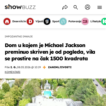
Dnevnik.hr
Vijesti
Sport
Putovanja
Lifestyle
IMPOZANTNO IMANJE
Dom u kojem je Michael Jackson
preminuo skriven je od pogleda, vila
se prostire na čak 1500 kvadrata
Piše
I. G.
,
08.05.2026 @ 10:19
ZANIMLJIVOSTI
KOMENTARI
OMOGUĆI OBAVIJESTI