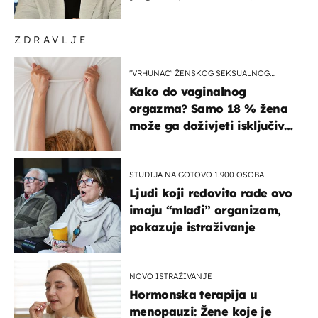
koristi noge..."
ZDRAVLJE
"VRHUNAC" ŽENSKOG SEKSUALNOG
ISKUSTVA
Kako do vaginalnog
orgazma? Samo 18 % žena
može ga doživjeti isključivo
na ovaj način
STUDIJA NA GOTOVO 1.900 OSOBA
Ljudi koji redovito rade ovo
imaju “mlađi” organizam,
pokazuje istraživanje
NOVO ISTRAŽIVANJE
Hormonska terapija u
menopauzi: Žene koje je