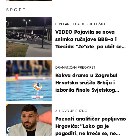
SPORT
CIPELARILI GA DOK JE LEŽAO
VIDEO Pojavila se nova
snimka tučnjave BBB-a i
Torcide: "Je*ote, pa ubit će
ga!"
DRAMATIČAN PREOKRET
Kakva drama u Zagrebu!
Hrvatska srušila Srbiju i
izborila finale Svjetskog
prvenstva
AU, OVO JE RUŽNO
Poznati analitičar popljuvao
Hrgovića: "Lako ga je
pogoditi, ne kreće se, ne