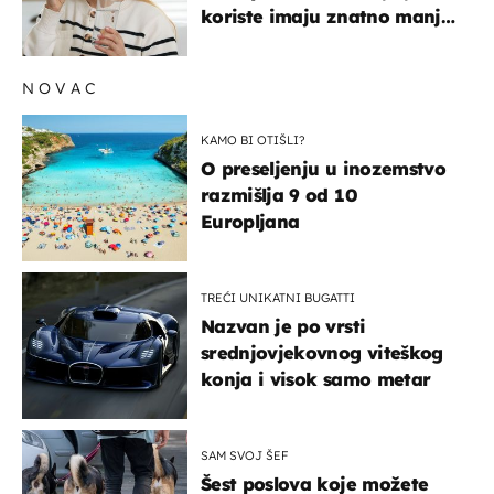
koriste imaju znatno manji
rizik od ovoga
NOVAC
KAMO BI OTIŠLI?
O preseljenju u inozemstvo
razmišlja 9 od 10
Europljana
TREĆI UNIKATNI BUGATTI
Nazvan je po vrsti
srednjovjekovnog viteškog
konja i visok samo metar
SAM SVOJ ŠEF
Šest poslova koje možete