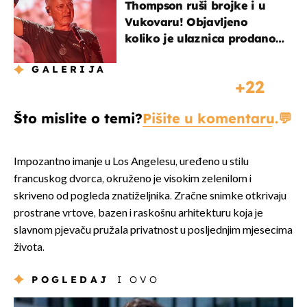
Thompson ruši brojke i u
Vukovaru! Objavljeno
koliko je ulaznica prodano
u kratkom vremenu
GALERIJA
22
Što mislite o temi?
Pišite u komentaru.
Impozantno imanje u Los Angelesu, uređeno u stilu
francuskog dvorca, okruženo je visokim zelenilom i
skriveno od pogleda znatiželjnika. Zračne snimke otkrivaju
prostrane vrtove, bazen i raskošnu arhitekturu koja je
slavnom pjevaču pružala privatnost u posljednjim mjesecima
života.
POGLEDAJ
I OVO