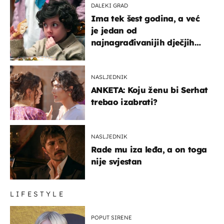
DALEKI GRAD
Ima tek šest godina, a već
je jedan od
najnagrađivanijih dječjih
glumaca
NASLJEDNIK
ANKETA: Koju ženu bi Serhat
trebao izabrati?
NASLJEDNIK
Rade mu iza leđa, a on toga
nije svjestan
LIFESTYLE
POPUT SIRENE