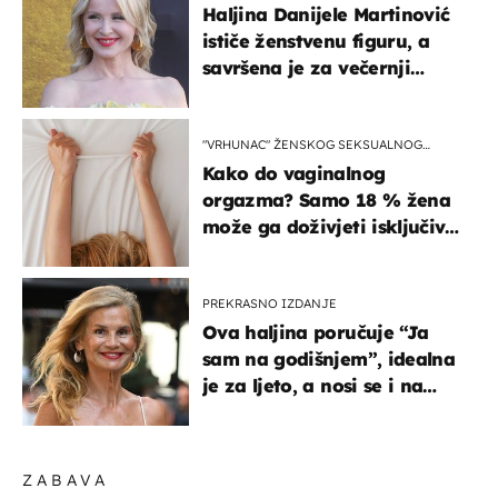
Haljina Danijele Martinović
ističe ženstvenu figuru, a
savršena je za večernji
izlazak na moru
"VRHUNAC" ŽENSKOG SEKSUALNOG
ISKUSTVA
Kako do vaginalnog
orgazma? Samo 18 % žena
može ga doživjeti isključivo
na ovaj način
PREKRASNO IZDANJE
Ova haljina poručuje “Ja
sam na godišnjem”, idealna
je za ljeto, a nosi se i na
zagrebačkoj špici
ZABAVA