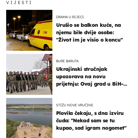
VIJESTI
DRAMA U RIJECI
Urušio se balkon kuće, na
njemu bile dvije osobe:
"Život im je visio o koncu"
BURE BARUTA
Ukrajinski stručnjak
upozorava na novu
prijetnju: Ovaj grad u BiH-u
bi mogao biti žarište
STIŽU NOVE VRUĆINE
Plovila čekaju, s dna izviru
čuda: "Nekad sam se tu
kupao, sad igram nogomet"