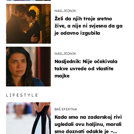
NASLJEDNIK
Želi da njih troje sretno
žive, a nije ni svjesna da ga
je odavno izgubila
NASLJEDNIK
Nasljednik: Nije očekivala
takve uvrede od vlastite
majke
LIFESTYLE
BAŠ EFEKTNA
Kada smo na zadarskoj rivi
ugledali ovu haljinu, morali
smo doznati odakle je –