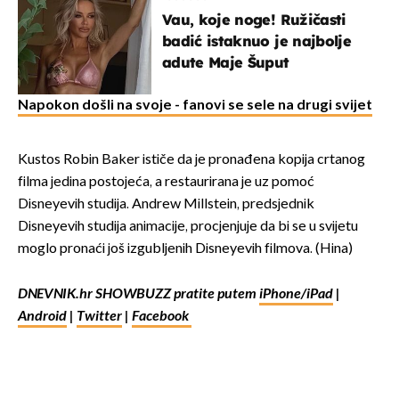
Vau, koje noge! Ružičasti
badić istaknuo je najbolje
adute Maje Šuput
Napokon došli na svoje - fanovi se sele na drugi svijet
Kustos Robin Baker ističe da je pronađena kopija crtanog
filma jedina postojeća, a restaurirana je uz pomoć
Disneyevih studija. Andrew Millstein, predsjednik
Disneyevih studija animacije, procjenjuje da bi se u svijetu
moglo pronaći još izgubljenih Disneyevih filmova. (Hina)
DNEVNIK.hr SHOWBUZZ pratite putem
iPhone/iPad
|
Android
|
Twitter
|
Facebook