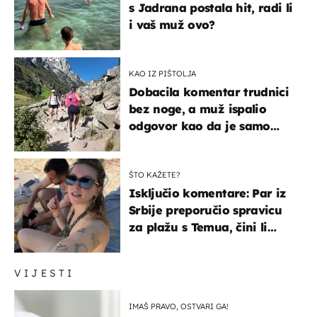
s Jadrana postala hit, radi li
i vaš muž ovo?
KAO IZ PIŠTOLJA
Dobacila komentar trudnici
bez noge, a muž ispalio
odgovor kao da je samo
čekao…
ŠTO KAŽETE?
Isključio komentare: Par iz
Srbije preporučio spravicu
za plažu s Temua, čini li
vam se ovo sigurnim?
VIJESTI
IMAŠ PRAVO, OSTVARI GA!