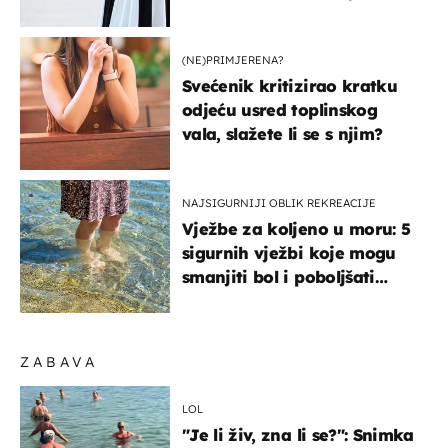
košta samo 18 eura
(NE)PRIMJERENA?
Svećenik kritizirao kratku
odjeću usred toplinskog
vala, slažete li se s njim?
NAJSIGURNIJI OBLIK REKREACIJE
Vježbe za koljeno u moru: 5
sigurnih vježbi koje mogu
smanjiti bol i poboljšati
pokretljivost
ZABAVA
LOL
"Je li živ, zna li se?": Snimka