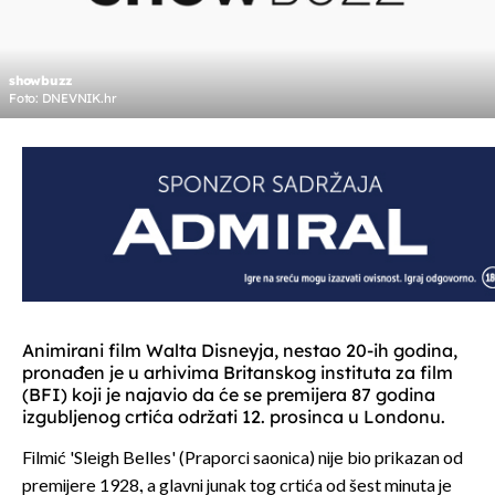
showbuzz
Foto: DNEVNIK.hr
Animirani film Walta Disneyja, nestao 20-ih godina,
pronađen je u arhivima Britanskog instituta za film
(BFI) koji je najavio da će se premijera 87 godina
izgubljenog crtića održati 12. prosinca u Londonu.
Filmić 'Sleigh Belles' (Praporci saonica) nije bio prikazan od
premijere 1928., a glavni junak tog crtića od šest minuta je