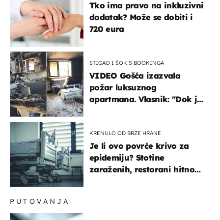
Tko ima pravo na inkluzivni
dodatak? Može se dobiti i
720 eura
STIGAO I ŠOK S BOOKINGA
VIDEO Gošća izazvala
požar luksuznog
apartmana. Vlasnik: "Dok je
gorjelo, smijali su se, pili i
pokazivali mi srednji prst"
KRENULO OD BRZE HRANE
Je li ovo povrće krivo za
epidemiju? Stotine
zaraženih, restorani hitno
povukli proizvod
PUTOVANJA