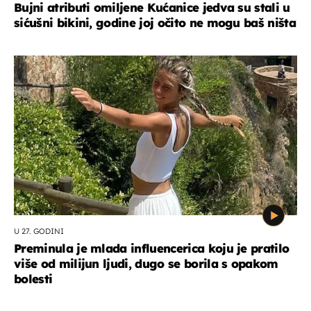
Bujni atributi omiljene Kućanice jedva su stali u
sićušni bikini, godine joj očito ne mogu baš ništa
U 27. GODINI
Preminula je mlada influencerica koju je pratilo
više od milijun ljudi, dugo se borila s opakom
bolesti