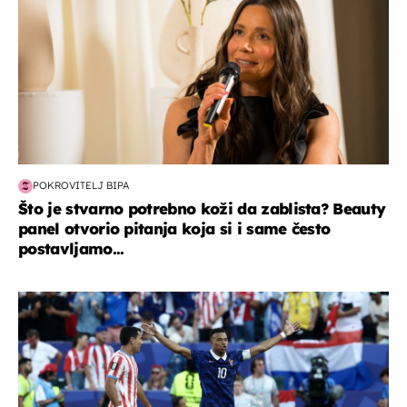
POKROVITELJ BIPA
Što je stvarno potrebno koži da zablista? Beauty
panel otvorio pitanja koja si i same često
postavljamo...
svjetsko prvenstvo 2026