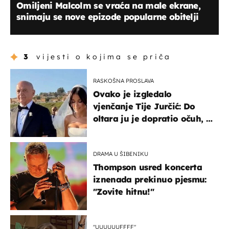
Omiljeni Malcolm se vraća na male ekrane,
snimaju se nove epizode popularne obitelji
3
vijesti o kojima se priča
RASKOŠNA PROSLAVA
Ovako je izgledalo
vjenčanje Tije Jurčić: Do
oltara ju je dopratio očuh, a
slavilo se uz Olivera i Rozgu
DRAMA U ŠIBENIKU
Thompson usred koncerta
iznenada prekinuo pjesmu:
"Zovite hitnu!"
"UUUUUUFFFF"