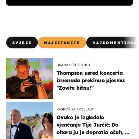
SVJEŽE
NAJČITANIJE
NAJKOMENTIRAN
DRAMA U ŠIBENIKU
Thompson usred koncerta
iznenada prekinuo pjesmu:
"Zovite hitnu!"
RASKOŠNA PROSLAVA
Ovako je izgledalo
vjenčanje Tije Jurčić: Do
oltara ju je dopratio očuh, a