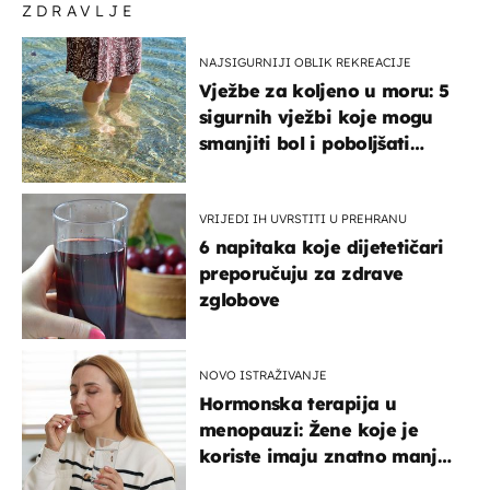
ZDRAVLJE
NAJSIGURNIJI OBLIK REKREACIJE
Vježbe za koljeno u moru: 5
sigurnih vježbi koje mogu
smanjiti bol i poboljšati
pokretljivost
VRIJEDI IH UVRSTITI U PREHRANU
6 napitaka koje dijetetičari
preporučuju za zdrave
zglobove
NOVO ISTRAŽIVANJE
Hormonska terapija u
menopauzi: Žene koje je
koriste imaju znatno manji
rizik od ovoga