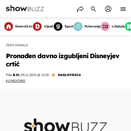
Dnevnik.hr
Vijesti
Sport
Putovanja
Lifestyle
ZEKO OSWALD
Pronađen davno izgubljeni Disneyjev
crtić
Piše
B.M.
,
05.11.2015 @ 12:53
NASLOVNICA
KOMENTARI
OMOGUĆI OBAVIJESTI