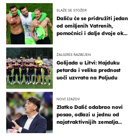
SLAŽE SE STOŽER
Daliću će se pridružiti jedan
od omiljenih Vatrenih,
pomoćnici i dalje dvoje oko
ponude
ŽALGIRIS RAZBIJEN
Golijada u Litvi: Hajduku
petarda i velika prednost
uoči uzvrata na Poljudu
NOVI IZAZOV
Zlatko Dalić odabrao novi
posao, odlazi u jednu od
najatraktivnijih zemalja
svijeta