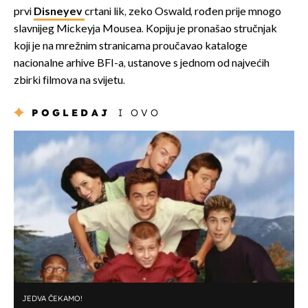
prvi
Disneyev
crtani lik, zeko Oswald, rođen prije mnogo
slavnijeg Mickeyja Mousea. Kopiju je pronašao stručnjak
koji je na mrežnim stranicama proučavao kataloge
nacionalne arhive BFI-a, ustanove s jednom od najvećih
zbirki filmova na svijetu.
POGLEDAJ
I OVO
JEDVA ČEKAMO!