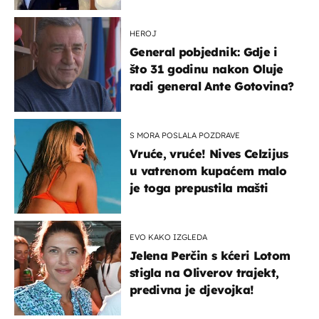
slavilo se uz Olivera i Rozgu
HEROJ
General pobjednik: Gdje i
što 31 godinu nakon Oluje
radi general Ante Gotovina?
S MORA POSLALA POZDRAVE
Vruće, vruće! Nives Celzijus
u vatrenom kupaćem malo
je toga prepustila mašti
EVO KAKO IZGLEDA
Jelena Perčin s kćeri Lotom
stigla na Oliverov trajekt,
predivna je djevojka!