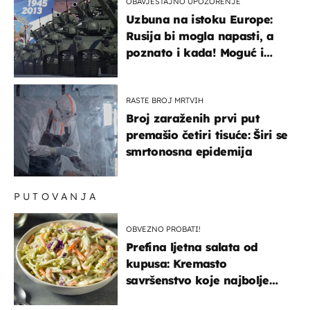
OBAVJEŠTAJNO UPOZORENJE
Uzbuna na istoku Europe:
Rusija bi mogla napasti, a
poznato i kada! Moguć i
kopneni upad u članicu
NATO-a
RASTE BROJ MRTVIH
Broj zaraženih prvi put
premašio četiri tisuće: Širi se
smrtonosna epidemija
PUTOVANJA
OBVEZNO PROBATI!
Prefina ljetna salata od
kupusa: Kremasto
savršenstvo koje najbolje
paše uz pečeno meso