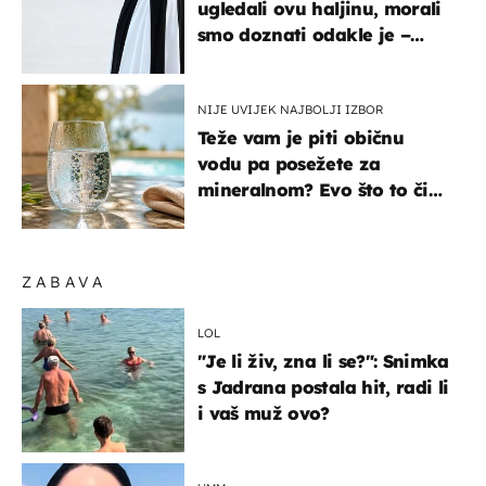
ugledali ovu haljinu, morali
smo doznati odakle je –
košta samo 18 eura
NIJE UVIJEK NAJBOLJI IZBOR
Teže vam je piti običnu
vodu pa posežete za
mineralnom? Evo što to čini
organizmu
ZABAVA
LOL
"Je li živ, zna li se?": Snimka
s Jadrana postala hit, radi li
i vaš muž ovo?