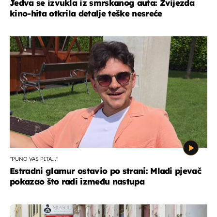
Jedva se izvukla iz smrskanog auta: Zvijezda
kino-hita otkrila detalje teške nesreće
"PUNO VAS PITA..."
Estradni glamur ostavio po strani: Mladi pjevač
pokazao što radi između nastupa