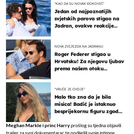
"KAO DA SU NOVAK ĐOKOVIĆ"
Jedan od najpoznatijih
svjetskih parova stigao na
Jadran, ovakve reakcije
vjerojatno nisu očekivali
NOVA ZVIJEZDA NA JADRANU
Roger Federer stigao u
Hrvatsku! Za njegovu ljubav
prema našem otoku
zaslužan je jedan poznati
Hrvat
"VRUĆE JE OVDJE"
Malo tko zna da je bila
misica! Badić je istaknuo
besprijekornu figuru zgodne
voditeljice
Meghan Markle i princ Harry
prošlog su tjedna objavili
trailer za svoj dokumentarac te podijelili svoje intimne