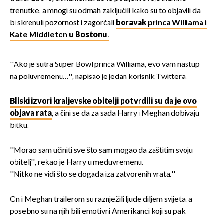
trenutke, a mnogi su odmah zaključili kako su to objavili da
bi skrenuli pozornost i zagorčali
boravak
princa Williama i
Kate Middleton
u Bostonu.
''Ako je sutra Super Bowl princa Williama, evo vam nastup
na poluvremenu…'', napisao je jedan korisnik Twittera.
Bliski izvori kraljevske obitelji potvrdili su da je ovo
objava rata
, a čini se da za sada Harry i Meghan dobivaju
bitku.
''Morao sam učiniti sve što sam mogao da zaštitim svoju
obitelj'', rekao je Harry u međuvremenu.
''Nitko ne vidi što se događa iza zatvorenih vrata.''
On i Meghan trailerom su raznježili ljude diljem svijeta, a
posebno su na njih bili emotivni Amerikanci koji su pak