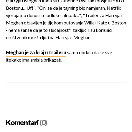
Harryju i Meghan kada su Catherine i William posjetili SAD u
Bostonu... Uf!", "Čini se da je tajming bio namjeran. Netflix
vjerojatno donosi te odluke, ali ipak...", "Trailer za Harryja i
Meghan objavljen je tijekom putovanja Willa i Kate u Boston
- nema šanse da je to slučajnost", zaključili su korisnici
društvenih mreža ljuti na Harryja i Meghan.
Meghan je za kraj u traileru
samo dodala da se sve
itekako ima smisla prikazati.
Komentari
(0)