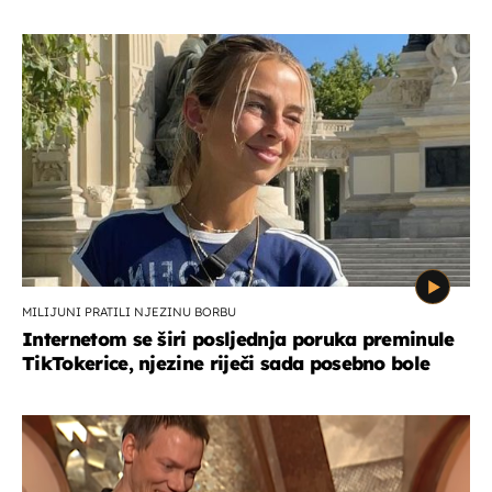
MILIJUNI PRATILI NJEZINU BORBU
Internetom se širi posljednja poruka preminule
TikTokerice, njezine riječi sada posebno bole