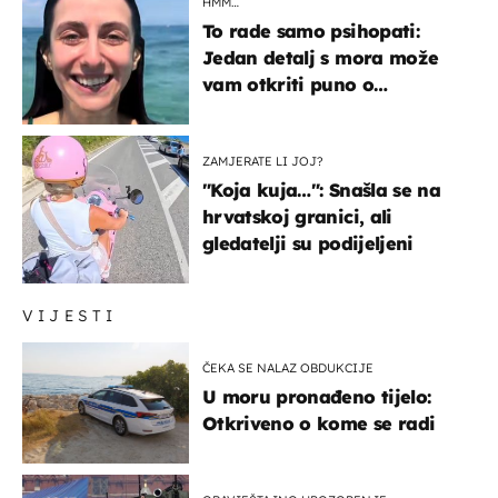
HMM…
To rade samo psihopati:
Jedan detalj s mora može
vam otkriti puno o
prijateljima
ZAMJERATE LI JOJ?
"Koja kuja…": Snašla se na
hrvatskoj granici, ali
gledatelji su podijeljeni
VIJESTI
ČEKA SE NALAZ OBDUKCIJE
U moru pronađeno tijelo:
Otkriveno o kome se radi