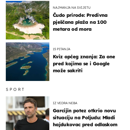
NAJMANJA NA SVIJETU
Čudo prirode: Predivna
pješčana plaža na 100
metara od mora
15 PITANJA
Kviz općeg znanja: Za one
pred kojima se i Google
može sakriti
SPORT
IZ VEDRA NEBA
Garcijin potez otkrio novu
situaciju na Poljudu: Mladi
hajdukovac pred odlaskom