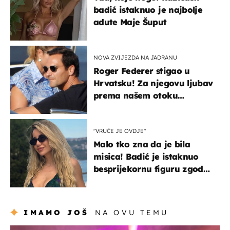
badić istaknuo je najbolje
adute Maje Šuput
NOVA ZVIJEZDA NA JADRANU
Roger Federer stigao u
Hrvatsku! Za njegovu ljubav
prema našem otoku
zaslužan je jedan poznati
Hrvat
"VRUĆE JE OVDJE"
Malo tko zna da je bila
misica! Badić je istaknuo
besprijekornu figuru zgodne
voditeljice
IMAMO JOŠ
NA OVU TEMU