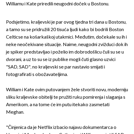
Williamu i Kate priredili neugodni doček u Bostonu.
Podsjetimo, kraljevski je par ovog tjedna tri dana u Bostonu,
a tamo su se pridružili 20 tisuća ljudi kako bi bodrili Boston
Celticse na košarkaškoj utakmici. Međutim, dočekale su ih i
neke neočekivane situacije. Naime, neugodni zvižduci dok ih
je spiker predstavljao i poželio im dobrodošlicu čuli su se u
dvorani, a uz to su se iz publike mogli čuti glasno uzvici
"SAD, SAD", no kraljevski se par nastavio smijati i
fotografirati s obožavateljima.
William i Kate ovim putovanjem žele stvoriti novu, moderniju
sliku kraljevske obitelji te pružiti ruku pomirenja i slaganja s
Amerikom, a na tome će im putu itekako zasmetati
Meghan.
"Činjenica da je Netflix izbacio najavu dokumentarca o