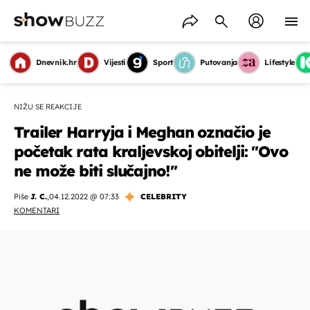
Dnevnik.hr
Vijesti
Sport
Putovanja
Lifestyle
NIŽU SE REAKCIJE
Trailer Harryja i Meghan označio je
početak rata kraljevskoj obitelji: ''Ovo
ne može biti slučajno!''
Piše
J. C.
,
04.12.2022 @ 07:33
CELEBRITY
KOMENTARI
OMOGUĆI OBAVIJESTI