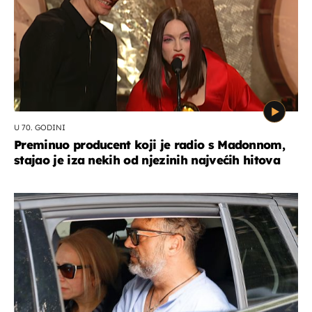
U 70. GODINI
Preminuo producent koji je radio s Madonnom,
stajao je iza nekih od njezinih najvećih hitova