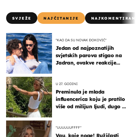
SVJEŽE
NAJČITANIJE
NAJKOMENTIRAN
"KAO DA SU NOVAK ĐOKOVIĆ"
Jedan od najpoznatijih
svjetskih parova stigao na
Jadran, ovakve reakcije
vjerojatno nisu očekivali
U 27. GODINI
Preminula je mlada
influencerica koju je pratilo
više od milijun ljudi, dugo se
borila s opakom bolešću
"UUUUUUFFFF"
Vau, koje noge! Ružičasti