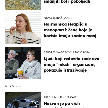
smanjiti bol i poboljšati
pokretljivost
NOVO ISTRAŽIVANJE
Hormonska terapija u
menopauzi: Žene koje je
koriste imaju znatno manji
rizik od ovoga
STUDIJA NA GOTOVO 1.900 OSOBA
Ljudi koji redovito rade ovo
imaju “mlađi” organizam,
pokazuje istraživanje
NOVAC
TREĆI UNIKATNI BUGATTI
Nazvan je po vrsti