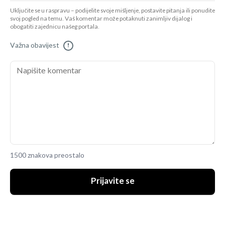
Uključite se u raspravu – podijelite svoje mišljenje, postavite pitanja ili ponudite
svoj pogled na temu. Vaš komentar može potaknuti zanimljiv dijalog i
obogatiti zajednicu našeg portala.
Važna obavijest
!
1500 znakova preostalo
Prijavite se