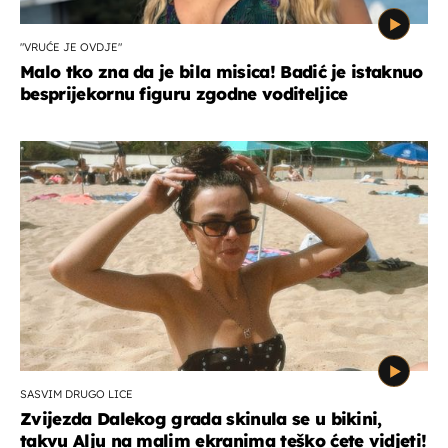
"VRUĆE JE OVDJE"
Malo tko zna da je bila misica! Badić je istaknuo
besprijekornu figuru zgodne voditeljice
SASVIM DRUGO LICE
Zvijezda Dalekog grada skinula se u bikini,
takvu Alju na malim ekranima teško ćete vidjeti!