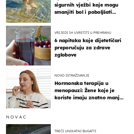
sigurnih vježbi koje mogu
smanjiti bol i poboljšati
pokretljivost
VRIJEDI IH UVRSTITI U PREHRANU
6 napitaka koje dijetetičari
preporučuju za zdrave
zglobove
NOVO ISTRAŽIVANJE
Hormonska terapija u
menopauzi: Žene koje je
koriste imaju znatno manji
rizik od ovoga
NOVAC
TREĆI UNIKATNI BUGATTI