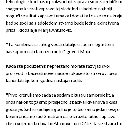
tehnologice kod nas u proizvodnji i zapravo smo zajedničkim
snagama kreirali zapravo taj sladoled i sladoled najbolji
mogući rezultat zapravo i umaka i dodatka i da se to na kraju
kad se spoji sa sladoledom stvarno bude jedna jedinstvena
priča'', dodala je Marija Antunović.
''Ta kombinacija suhog voća i datulje u spoju s jogurtom i
haskapom daju famoznu notu'', govori Maja.
Kada ste poduzetnik neprestano morate razvijati svoj
proizvod, izbacivati nove inačice i okuse što su svi ovi bivši
kandidati tijekom godina nastojali raditi.
''Prvo krenuli smo sada sa sedam okusa u sam projekt, a
onda nakon toga smo prosječno izbacivali dva nova okusa
godišnje. Sad i u zadnjem godinu je to bio samo jedan, ovaj o
kojem pričamo sad. Smatram da je izrazito bitno zapravo
cijelo vrijeme da davat nešto novo na tržište, da se stvara taj