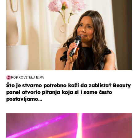
POKROVITELJ BIPA
Što je stvarno potrebno koži da zablista? Beauty
panel otvorio pitanja koja si i same često
postavljamo...
kultura & zabava