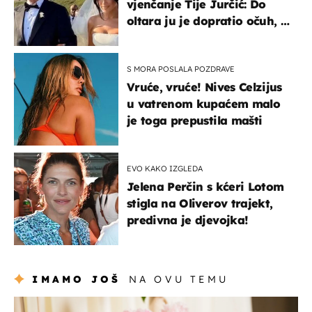
vjenčanje Tije Jurčić: Do
oltara ju je dopratio očuh, a
slavilo se uz Olivera i Rozgu
S MORA POSLALA POZDRAVE
Vruće, vruće! Nives Celzijus
u vatrenom kupaćem malo
je toga prepustila mašti
EVO KAKO IZGLEDA
Jelena Perčin s kćeri Lotom
stigla na Oliverov trajekt,
predivna je djevojka!
IMAMO JOŠ
NA OVU TEMU
moda & ljepota