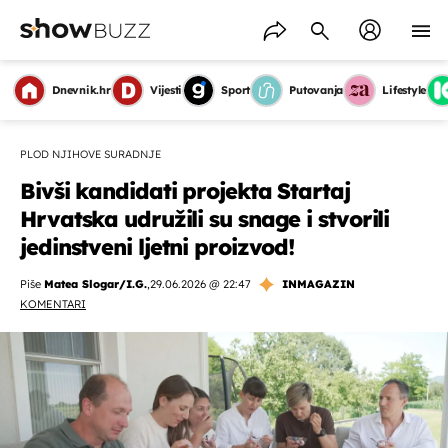
Dnevnik.hr
Vijesti
Sport
Putovanja
Lifestyle
PLOD NJIHOVE SURADNJE
Bivši kandidati projekta Startaj
Hrvatska udružili su snage i stvorili
jedinstveni ljetni proizvod!
Piše
Matea Slogar/I.G.
,
29.06.2026 @ 22:47
INMAGAZIN
KOMENTARI
OMOGUĆI OBAVIJESTI