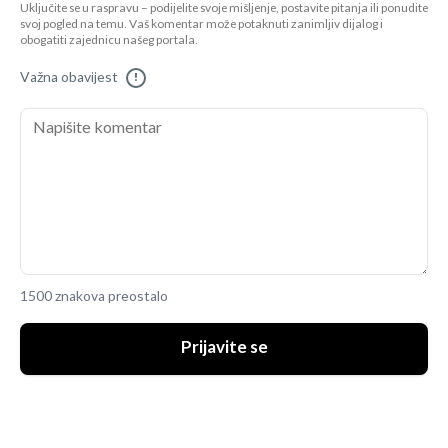
Uključite se u raspravu – podijelite svoje mišljenje, postavite pitanja ili ponudite
svoj pogled na temu. Vaš komentar može potaknuti zanimljiv dijalog i
obogatiti zajednicu našeg portala.
Važna obavijest
!
1500 znakova preostalo
Prijavite se