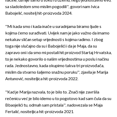
načine, da nije samo u soku i u džemu, nego jednostavno evo,
sa sladoledom smo mislim pogodili'', govori nam Ivica
Babojelić, nositelj hit-proizvoda 2024.
''Mi kada smo i kada inače u suradnjama biramo ljude s
kojima ćemo surađivati. Uvijek nam je jako važno da imamo
nekakav sličan setup vrijednosti s kojima radimo. I zbog
toga nije slučajno da su i Babojelići i da je Maja, da su
zapravo oni i da smo mi postali hit proizvod Startaj Hrvatska,
to je nekako govorilo o našim vrijednostima u poslu i načinu
rada. Jednostavno, kada okupimo takva tri proizvođača,
mislim da stvarno šaljemo snažnu poruku'', zjavila je Marija
Antunović, nositeljica hit-proizvoda 2022.
''Kad je Marija nazvala, to je bilo to. Znači nije završila
rečenicu već je bilo idemo u to pogotovo kad sam čula da su
Bbaojelići tu, odmah sam pristala'', nadovezala se Maja
Fertalić, nositeljica hit-proizvoda 2021.