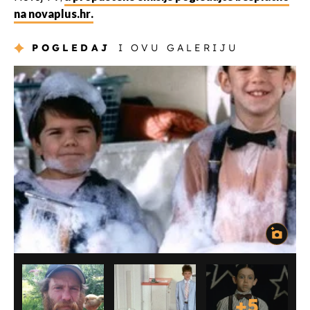
na novaplus.hr.
POGLEDAJ
I OVU GALERIJU
+
5