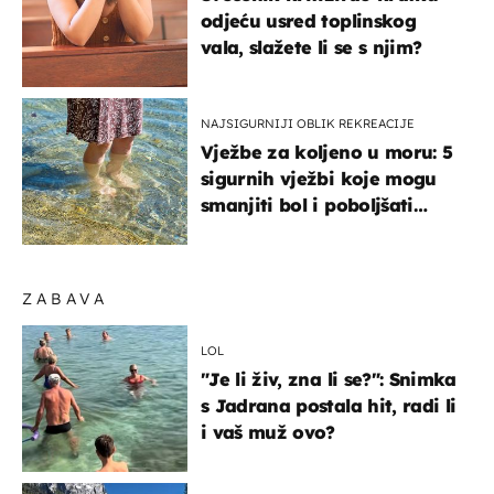
odjeću usred toplinskog
vala, slažete li se s njim?
NAJSIGURNIJI OBLIK REKREACIJE
Vježbe za koljeno u moru: 5
sigurnih vježbi koje mogu
smanjiti bol i poboljšati
pokretljivost
ZABAVA
LOL
"Je li živ, zna li se?": Snimka
s Jadrana postala hit, radi li
i vaš muž ovo?