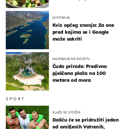
kuhanje
15 PITANJA
Kviz općeg znanja: Za one
pred kojima se i Google
može sakriti
NAJMANJA NA SVIJETU
Čudo prirode: Predivna
pješčana plaža na 100
metara od mora
SPORT
SLAŽE SE STOŽER
Daliću će se pridružiti jedan
od omiljenih Vatrenih,