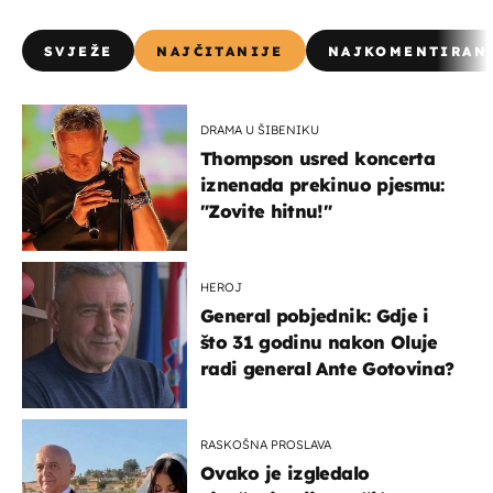
SVJEŽE
NAJČITANIJE
NAJKOMENTIRAN
DRAMA U ŠIBENIKU
Thompson usred koncerta
iznenada prekinuo pjesmu:
"Zovite hitnu!"
HEROJ
General pobjednik: Gdje i
što 31 godinu nakon Oluje
radi general Ante Gotovina?
RASKOŠNA PROSLAVA
Ovako je izgledalo