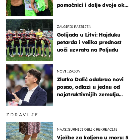
pomoćnici i dalje dvoje oko
ponude
ŽALGIRIS RAZBIJEN
Golijada u Litvi: Hajduku
petarda i velika prednost
uoči uzvrata na Poljudu
NOVI IZAZOV
Zlatko Dalić odabrao novi
posao, odlazi u jednu od
najatraktivnijih zemalja
svijeta
ZDRAVLJE
NAJSIGURNIJI OBLIK REKREACIJE
Vježbe za koljeno u moru: 5