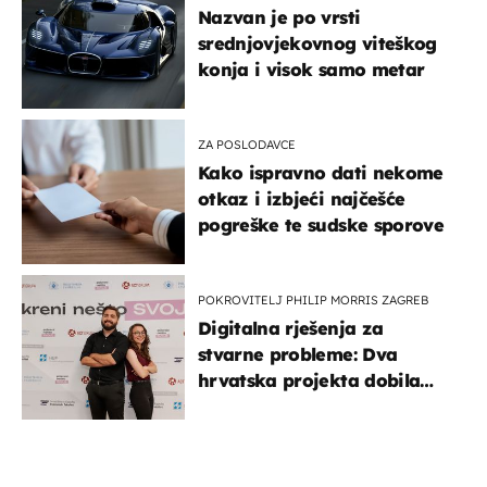
Nazvan je po vrsti
srednjovjekovnog viteškog
konja i visok samo metar
ZA POSLODAVCE
Kako ispravno dati nekome
otkaz i izbjeći najčešće
pogreške te sudske sporove
POKROVITELJ PHILIP MORRIS ZAGREB
Digitalna rješenja za
stvarne probleme: Dva
hrvatska projekta dobila
potporu za razvoj