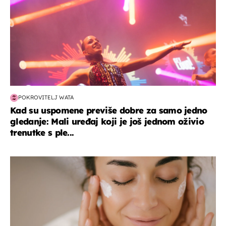
POKROVITELJ WATA
Kad su uspomene previše dobre za samo jedno
gledanje: Mali uređaj koji je još jednom oživio
trenutke s ple...
moda & ljepota