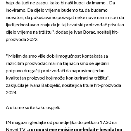
hajp, da ljudi ne zaspu, kako bi naši kupci, da imamo... Da
inoviramo. Da cijelo vrijeme budemo tu, da budemo
inovatori, da pokušavamo poizvijat neke nove namirnice i da
ljudi jednostavno znaju da je taj hrvatski proizvođač prisutan
cijelo vrijeme na tržištu'', dodao je Ivan Borac, nositelj hit-
proizvoda 2022.
''Mislim da smo više dobili mogućnost kontakata sa
različitim proizvođačima i na taj način smo se ujedinili
potpuno drugačiji proizvođači da napravimo jedan
kvalitetan proizvod koji može konkurirati na tržištu'',
zaključila je Ivana Babojelić, nositeljica titule hit-proizvoda
2024.
A u tome su itekako uspjeli.
IN magazin gledajte od ponedjeljka do petka u 17:30 na
Novoj TV,
a propuštene emisije pogledajte besplatno