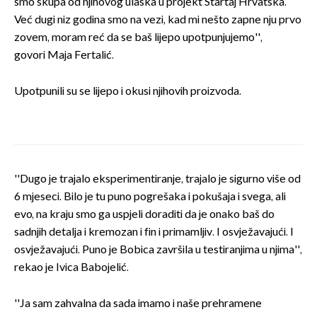
smo skupa od njihovog ulaska u projekt Startaj Hrvatska.
Već dugi niz godina smo na vezi, kad mi nešto zapne nju prvo
zovem, moram reć da se baš lijepo upotpunjujemo'',
govori Maja Fertalić.
Upotpunili su se lijepo i okusi njihovih proizvoda.
''Dugo je trajalo eksperimentiranje, trajalo je sigurno više od
6 mjeseci. Bilo je tu puno pogrešaka i pokušaja i svega, ali
evo, na kraju smo ga uspjeli doraditi da je onako baš do
sadnjih detalja i kremozan i fin i primamljiv. I osvježavajući. I
osvježavajući. Puno je Bobica završila u testiranjima u njima'',
rekao je Ivica Babojelić.
''Ja sam zahvalna da sada imamo i naše prehramene