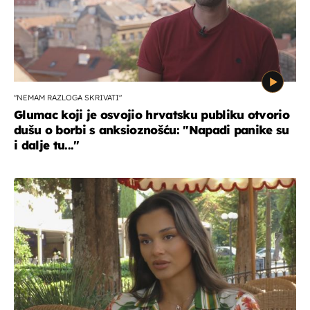
"NEMAM RAZLOGA SKRIVATI"
Glumac koji je osvojio hrvatsku publiku otvorio
dušu o borbi s anksioznošću: "Napadi panike su
i dalje tu..."