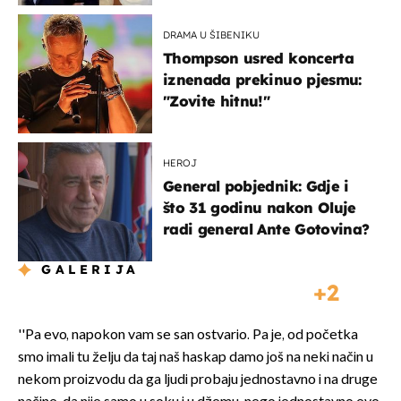
DRAMA U ŠIBENIKU
Thompson usred koncerta
iznenada prekinuo pjesmu:
"Zovite hitnu!"
HEROJ
General pobjednik: Gdje i
što 31 godinu nakon Oluje
radi general Ante Gotovina?
GALERIJA
2
''Pa evo, napokon vam se san ostvario. Pa je, od početka
smo imali tu želju da taj naš haskap damo još na neki način u
nekom proizvodu da ga ljudi probaju jednostavno i na druge