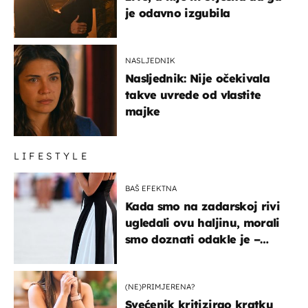
je odavno izgubila
NASLJEDNIK
Nasljednik: Nije očekivala
takve uvrede od vlastite
majke
LIFESTYLE
BAŠ EFEKTNA
Kada smo na zadarskoj rivi
ugledali ovu haljinu, morali
smo doznati odakle je –
košta samo 18 eura
(NE)PRIMJERENA?
Svećenik kritizirao kratku