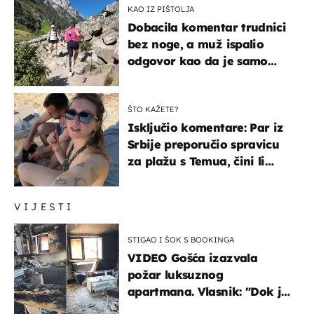
KAO IZ PIŠTOLJA
Dobacila komentar trudnici
bez noge, a muž ispalio
odgovor kao da je samo
čekao…
ŠTO KAŽETE?
Isključio komentare: Par iz
Srbije preporučio spravicu
za plažu s Temua, čini li
vam se ovo sigurnim?
VIJESTI
STIGAO I ŠOK S BOOKINGA
VIDEO Gošća izazvala
požar luksuznog
apartmana. Vlasnik: "Dok je
gorjelo, smijali su se, pili i