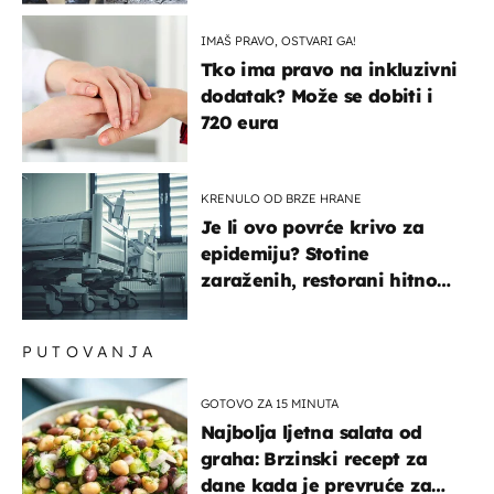
pokazivali mi srednji prst"
IMAŠ PRAVO, OSTVARI GA!
Tko ima pravo na inkluzivni
dodatak? Može se dobiti i
720 eura
KRENULO OD BRZE HRANE
Je li ovo povrće krivo za
epidemiju? Stotine
zaraženih, restorani hitno
povukli proizvod
PUTOVANJA
GOTOVO ZA 15 MINUTA
Najbolja ljetna salata od
graha: Brzinski recept za
dane kada je prevruće za