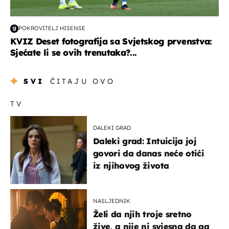
POKROVITELJ HISENSE
KVIZ Deset fotografija sa Svjetskog prvenstva:
Sjećate li se ovih trenutaka?...
SVI
ČITAJU OVO
TV
DALEKI GRAD
Daleki grad: Intuicija joj
govori da danas neće otići
iz njihovog života
NASLJEDNIK
Želi da njih troje sretno
žive, a nije ni svjesna da ga