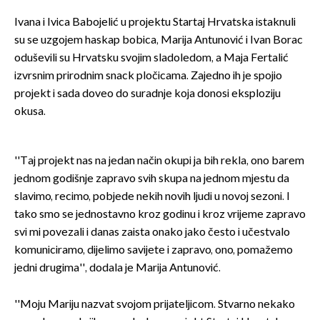
Ivana i Ivica Babojelić u projektu Startaj Hrvatska istaknuli
su se uzgojem haskap bobica, Marija Antunović i Ivan Borac
oduševili su Hrvatsku svojim sladoledom, a Maja Fertalić
izvrsnim prirodnim snack pločicama. Zajedno ih je spojio
projekt i sada doveo do suradnje koja donosi eksploziju
okusa.
''Taj projekt nas na jedan način okupi ja bih rekla, ono barem
jednom godišnje zapravo svih skupa na jednom mjestu da
slavimo, recimo, pobjede nekih novih ljudi u novoj sezoni. I
tako smo se jednostavno kroz godinu i kroz vrijeme zapravo
svi mi povezali i danas zaista onako jako često i učestvalo
komuniciramo, dijelimo savijete i zapravo, ono, pomažemo
jedni drugima'', dodala je Marija Antunović.
''Moju Mariju nazvat svojom prijateljicom. Stvarno nekako