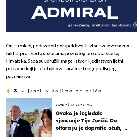
Oni su mladi, poduzetni i perspektivni. I svi su svojevremeno
bili hit-proizvod u sezonama poznatog projekta Startaj
Hrvatska. Sada su udružili snage i stvorili jedinstven ljetni
proizvod koji je plod njihove suradnje i dugogodišnjeg
poznanstva.
3
vijesti o kojima se priča
RASKOŠNA PROSLAVA
Ovako je izgledalo
vjenčanje Tije Jurčić: Do
oltara ju je dopratio očuh, a
slavilo se uz Olivera i Rozgu