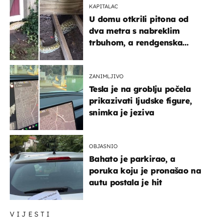
KAPITALAC
U domu otkrili pitona od
dva metra s nabreklim
trbuhom, a rendgenska
snimka otkrila posljednji
obrok
ZANIMLJIVO
Tesla je na groblju počela
prikazivati ljudske figure,
snimka je jeziva
OBJASNIO
Bahato je parkirao, a
poruka koju je pronašao na
autu postala je hit
VIJESTI