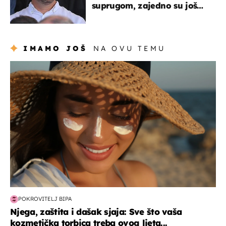
suprugom, zajedno su još
od fakulteta
IMAMO JOŠ
NA OVU TEMU
moda & ljepota
POKROVITELJ BIPA
Njega, zaštita i dašak sjaja: Sve što vaša
kozmetička torbica treba ovog ljeta...