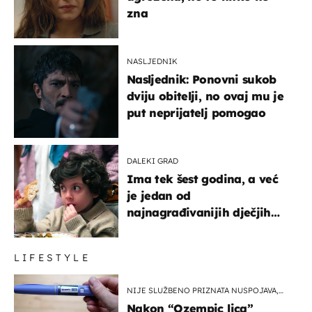
zna
NASLJEDNIK
Nasljednik: Ponovni sukob
dviju obitelji, no ovaj mu je
put neprijatelj pomogao
DALEKI GRAD
Ima tek šest godina, a već
je jedan od
najnagrađivanijih dječjih
glumaca
LIFESTYLE
NIJE SLUŽBENO PRIZNATA NUSPOJAVA,
ALI ...
Nakon “Ozempic lica”