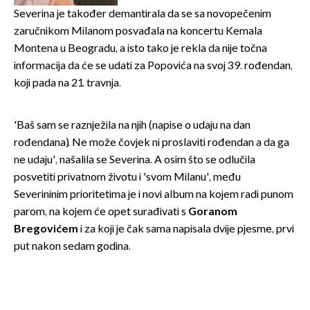
Severina je također demantirala da se sa novopečenim
zaručnikom Milanom posvađala na koncertu Kemala
Montena u Beogradu, a isto tako je rekla da nije točna
informacija da će se udati za Popovića na svoj 39. rođendan,
koji pada na 21. travnja.
'Baš sam se raznježila na njih (napise o udaju na dan
rođendana). Ne može čovjek ni proslaviti rođendan a da ga
ne udaju', našalila se Severina. A osim što se odlučila
posvetiti privatnom životu i 'svom Milanu', među
Severininim prioritetima je i novi album na kojem radi punom
parom, na kojem će opet surađivati s
Goranom
Bregovićem
i za koji je čak sama napisala dvije pjesme, prvi
put nakon sedam godina.