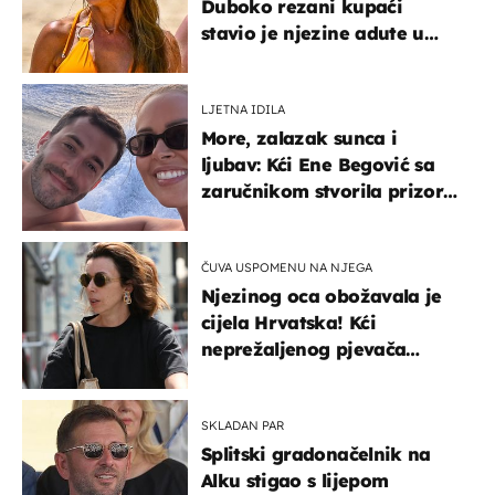
Duboko rezani kupaći
stavio je njezine adute u
prvi plan
LJETNA IDILA
More, zalazak sunca i
ljubav: Kći Ene Begović sa
zaručnikom stvorila prizor
kao s razglednice
ČUVA USPOMENU NA NJEGA
Njezinog oca obožavala je
cijela Hrvatska! Kći
neprežaljenog pjevača
projurila špicom na dva
kotača
SKLADAN PAR
Splitski gradonačelnik na
Alku stigao s lijepom