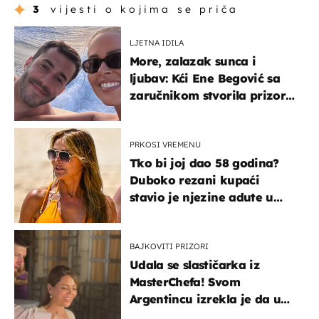
3
vijesti o kojima se priča
LJETNA IDILA
More, zalazak sunca i
ljubav: Kći Ene Begović sa
zaručnikom stvorila prizor
kao s razglednice
PRKOSI VREMENU
Tko bi joj dao 58 godina?
Duboko rezani kupaći
stavio je njezine adute u
prvi plan
BAJKOVITI PRIZORI
Udala se slastičarka iz
MasterChefa! Svom
Argentincu izrekla je da u
rodnoj Hercegovini