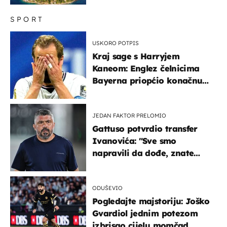
"bijelom zlatu"
SPORT
USKORO POTPIS
Kraj sage s Harryjem
Kaneom: Englez čelnicima
Bayerna priopćio konačnu
odluku
JEDAN FAKTOR PRELOMIO
Gattuso potvrdio transfer
Ivanovića: "Sve smo
napravili da dođe, znate
kamo je otišao..."
ODUŠEVIO
Pogledajte majstoriju: Joško
Gvardiol jednim potezom
izbrisao cijelu momčad