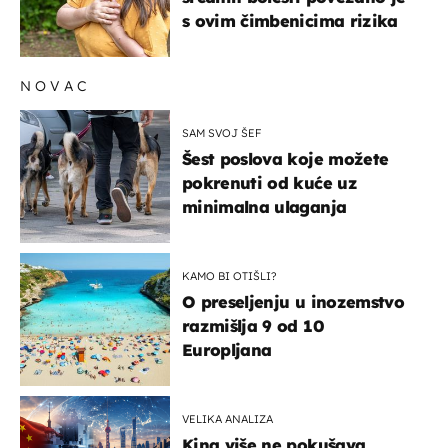
s ovim čimbenicima rizika
NOVAC
SAM SVOJ ŠEF
Šest poslova koje možete
pokrenuti od kuće uz
minimalna ulaganja
KAMO BI OTIŠLI?
O preseljenju u inozemstvo
razmišlja 9 od 10
Europljana
VELIKA ANALIZA
Kina više ne pokušava