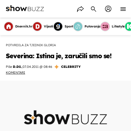
Dnevnik.hr
Vijesti
Sport
Putovanja
Lifestyle
POTVRDILA ZA TJEDNIK GLORIA
Severina: Istina je, zaručili smo se!
Piše
D.Dž.
,
07.04.2011 @ 08:46
CELEBRITY
KOMENTARI
OMOGUĆI OBAVIJESTI