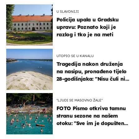
U SLAVONIJI
Policija upala u Gradsku
upravu: Poznato koji je
razlog i tko je na meti
UTOPIO SE U KANALU
Tragedija nakon druženja
na nasipu, pronađeno tijelo
28-godišnjaka: "Nisu čuli ni
jauk ni poziv upomoć"
"LJUDI SE MASOVNO ŽALE"
FOTO Pismo otkriva tamnu
stranu sezone na našem
otoku: "Sve im je dopušteno!
Izlijevaju fekalije u more,
na plažama se dobije kožni