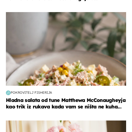
hrana i piće
POKROVITELJ FISHERIJA
Hladna salata od tune Matthewa McConaugheyja
kao trik iz rukava kada vam se ništa ne kuha...
moda & ljepota