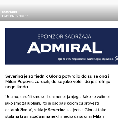
showbuzz
Foto: DNEVNIK.hr
Severina je za tjednik Gloria potvrdila da su se ona i
Milan Popović zaručili, da se jako vole i da je sretnija
nego ikada.
'Jesmo, zaručili smo se. I on mene i ja njega. Jako se volimo i
jako smo zaljubljeni, i to je osoba s kojom ću provesti
ostatak života', rekla je
Severina
za tjednik Gloria i tako
stala na kraj nagađanjima nekih medija da su ona i
Milan