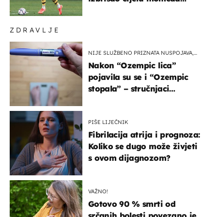
Atletica
ZDRAVLJE
NIJE SLUŽBENO PRIZNATA NUSPOJAVA,
ALI ...
Nakon “Ozempic lica”
pojavila su se i “Ozempic
stopala” – stručnjaci
objašnjavaju što se događa
PIŠE LIJEČNIK
Fibrilacija atrija i prognoza:
Koliko se dugo može živjeti
s ovom dijagnozom?
VAŽNO!
Gotovo 90 % smrti od
srčanih bolesti povezano je