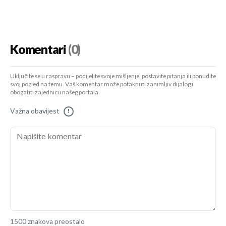
Komentari
(0)
Uključite se u raspravu – podijelite svoje mišljenje, postavite pitanja ili ponudite
svoj pogled na temu. Vaš komentar može potaknuti zanimljiv dijalog i
obogatiti zajednicu našeg portala.
Važna obavijest
!
1500 znakova preostalo