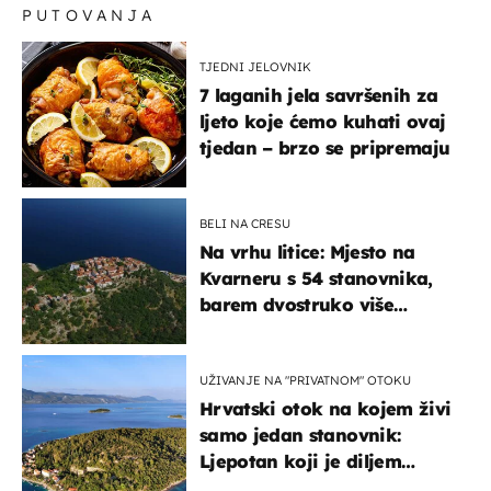
PUTOVANJA
osip"
TJEDNI JELOVNIK
7 laganih jela savršenih za
ljeto koje ćemo kuhati ovaj
tjedan – brzo se pripremaju
BELI NA CRESU
Na vrhu litice: Mjesto na
Kvarneru s 54 stanovnika,
barem dvostruko više
mačaka i pogledom od
kojega zastaje dah
UŽIVANJE NA "PRIVATNOM" OTOKU
Hrvatski otok na kojem živi
samo jedan stanovnik:
Ljepotan koji je diljem
svijeta poznat po svojem