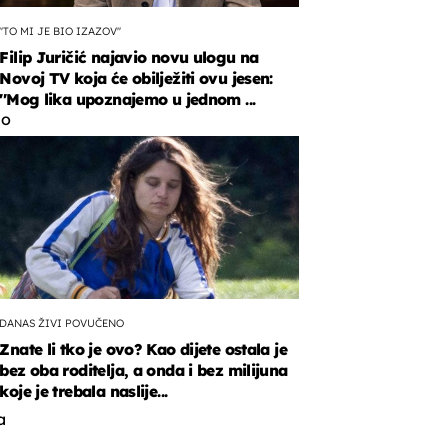
''TO MI JE BIO IZAZOV''
Filip Juričić najavio novu ulogu na
Novoj TV koja će obilježiti ovu jesen:
''Mog lika upoznajemo u jednom ...
lo
ačke
a
ektiva
o
DANAS ŽIVI POVUČENO
Znate li tko je ovo? Kao dijete ostala je
bez oba roditelja, a onda i bez milijuna
koje je trebala naslije...
u
a
.