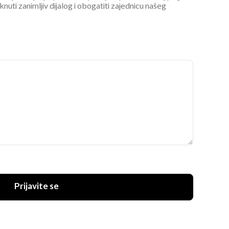
ti zanimljiv dijalog i obogatiti zajednicu našeg
Prijavite se