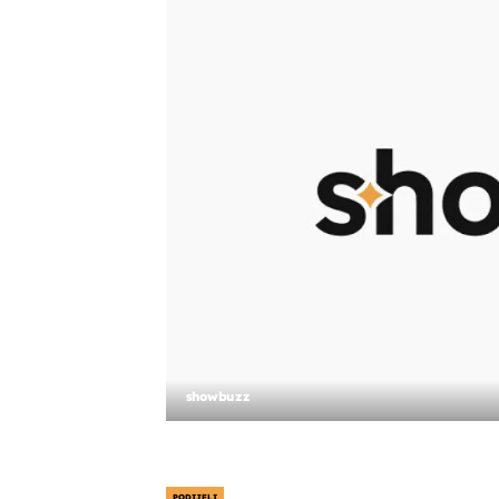
showbuzz
PODIJELI