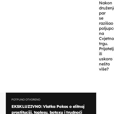
Nakon
druženj
par
se
razišao
poljup
na
Cvjetn
trgu.
Prijatelj
ili
uskoro
nešto
više?
POTPUNO OTVORENO
EKSKLUZIVNO: Vlatka Pokos o elitnoj
prostituciji, toplesu, botoxu i trudnoći