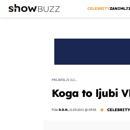
CELEBRITY
ZANIMLJ
PRIJATELJI ILI...
Koga to ljubi 
CELEBRITY
Piše
D.D.N.
,
11.05.2011 @ 09:53