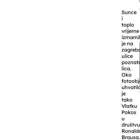
Sunce
i
toplo
vrijeme
izmami
je na
zagreb
ulice
poznat
lica.
Oko
fotoobj
uhvatil
je
tako
Vlatku
Pokos
u
društv
Ronald
Brausa