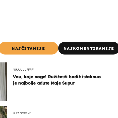
NAJČITANIJE
NAJKOMENTIRANIJE
"UUUUUUFFFF"
Vau, koje noge! Ružičasti badić istaknuo
je najbolje adute Maje Šuput
U 27. GODINI