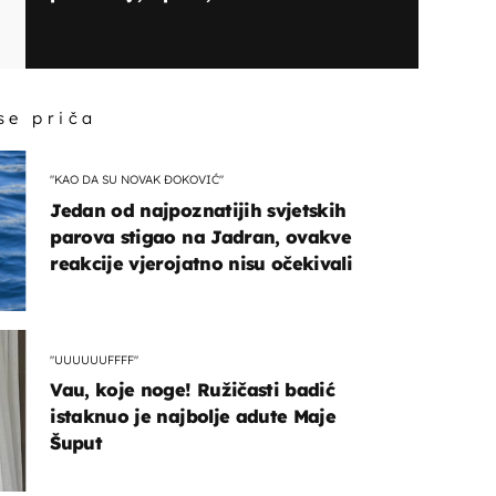
 se priča
"KAO DA SU NOVAK ĐOKOVIĆ"
Jedan od najpoznatijih svjetskih
parova stigao na Jadran, ovakve
reakcije vjerojatno nisu očekivali
"UUUUUUFFFF"
Vau, koje noge! Ružičasti badić
istaknuo je najbolje adute Maje
Šuput