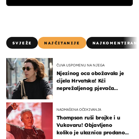
SVJEŽE
NAJČITANIJE
NAJKOMENTIRAN
ČUVA USPOMENU NA NJEGA
Njezinog oca obožavala je
cijela Hrvatska! Kći
neprežaljenog pjevača
projurila špicom na dva
kotača
NADMAŠENA OČEKIVANJA
Thompson ruši brojke i u
Vukovaru! Objavljeno
koliko je ulaznica prodano