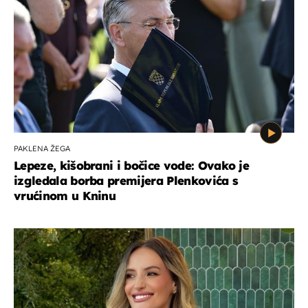
PAKLENA ŽEGA
Lepeze, kišobrani i bočice vode: Ovako je
izgledala borba premijera Plenkovića s
vrućinom u Kninu