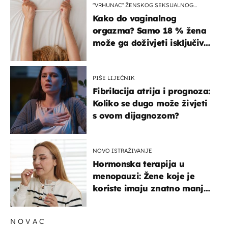
"VRHUNAC" ŽENSKOG SEKSUALNOG
ISKUSTVA
Kako do vaginalnog
orgazma? Samo 18 % žena
može ga doživjeti isključivo
na ovaj način
PIŠE LIJEČNIK
Fibrilacija atrija i prognoza:
Koliko se dugo može živjeti
s ovom dijagnozom?
NOVO ISTRAŽIVANJE
Hormonska terapija u
menopauzi: Žene koje je
koriste imaju znatno manji
rizik od ovoga
NOVAC