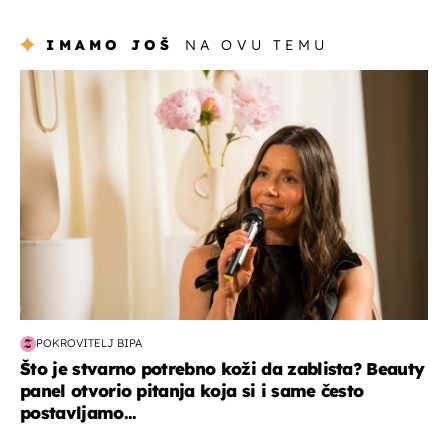
IMAMO JOŠ
NA OVU TEMU
moda & ljepota
POKROVITELJ BIPA
Što je stvarno potrebno koži da zablista? Beauty
panel otvorio pitanja koja si i same često
postavljamo...