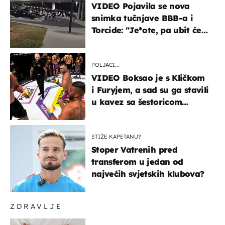
VIDEO Pojavila se nova
snimka tučnjave BBB-a i
Torcide: "Je*ote, pa ubit će
ga!"
POLJACI...
VIDEO Boksao je s Kličkom
i Furyjem, a sad su ga stavili
u kavez sa šestoricom
Roma! Pogledajte kako je
završilo
STIŽE KAPETANU?
Stoper Vatrenih pred
transferom u jedan od
najvećih svjetskih klubova?
ZDRAVLJE