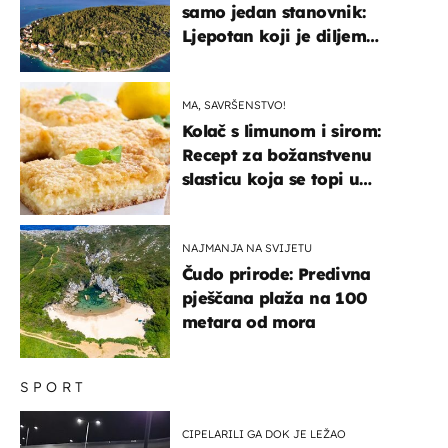
samo jedan stanovnik:
Ljepotan koji je diljem
svijeta poznat po svojem
"bijelom zlatu"
MA, SAVRŠENSTVO!
Kolač s limunom i sirom:
Recept za božanstvenu
slasticu koja se topi u
ustima
NAJMANJA NA SVIJETU
Čudo prirode: Predivna
pješčana plaža na 100
metara od mora
SPORT
CIPELARILI GA DOK JE LEŽAO