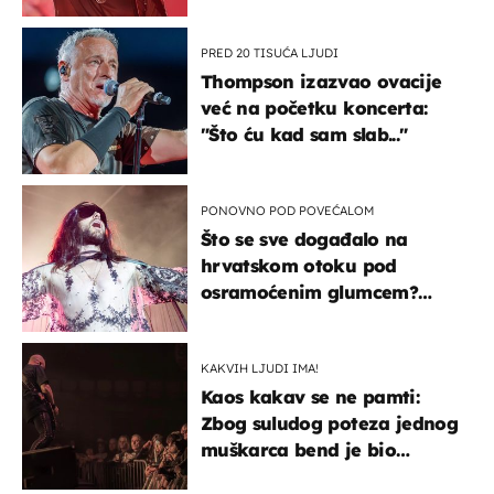
u kratkom vremenu
PRED 20 TISUĆA LJUDI
Thompson izazvao ovacije
već na početku koncerta:
"Što ću kad sam slab..."
PONOVNO POD POVEĆALOM
Što se sve događalo na
hrvatskom otoku pod
osramoćenim glumcem?
Bizarni prizori i danas
izazivaju nevjericu
KAKVIH LJUDI IMA!
Kaos kakav se ne pamti:
Zbog suludog poteza jednog
muškarca bend je bio
prisiljen prekinuti nastup