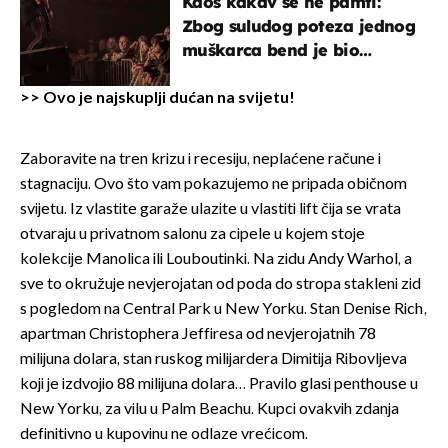
Kaos kakav se ne pamti:
Zbog suludog poteza jednog
muškarca bend je bio
prisiljen prekinuti nastup
>>
Ovo je najskuplji dućan na svijetu!
Zaboravite na tren krizu i recesiju, neplaćene račune i
stagnaciju. Ovo što vam pokazujemo ne pripada običnom
svijetu. Iz vlastite garaže ulazite u vlastiti lift čija se vrata
otvaraju u privatnom salonu za cipele u kojem stoje
kolekcije Manolica ili Louboutinki. Na zidu Andy Warhol, a
sve to okružuje nevjerojatan od poda do stropa stakleni zid
s pogledom na Central Park u New Yorku. Stan Denise Rich,
apartman Christophera Jeffiresa od nevjerojatnih 78
milijuna dolara, stan ruskog milijardera Dimitija Ribovljeva
koji je izdvojio 88 milijuna dolara… Pravilo glasi penthouse u
New Yorku, za vilu u Palm Beachu. Kupci ovakvih zdanja
definitivno u kupovinu ne odlaze vrećicom.