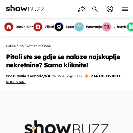
Dnevnik.hr
Vijesti
Sport
Putovanja
Lifestyle
LUKSUZ NA SVAKOM KORAKU
Pitali ste se gdje se nalaze najskuplje
nekretnine? Samo kliknite!
Piše
Claudio Kramarić/S.K.
,
26.06.2012 @ 08:33
ZANIMLJIVOSTI
KOMENTARI
OMOGUĆI OBAVIJESTI