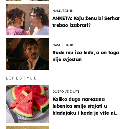
NASLJEDNIK
ANKETA: Koju ženu bi Serhat
trebao izabrati?
NASLJEDNIK
Rade mu iza leđa, a on toga
nije svjestan
LIFESTYLE
DOBRO JE ZNATI
Koliko dugo narezana
lubenica smije stajati u
hladnjaku i kada je više nije
sigurno jesti?