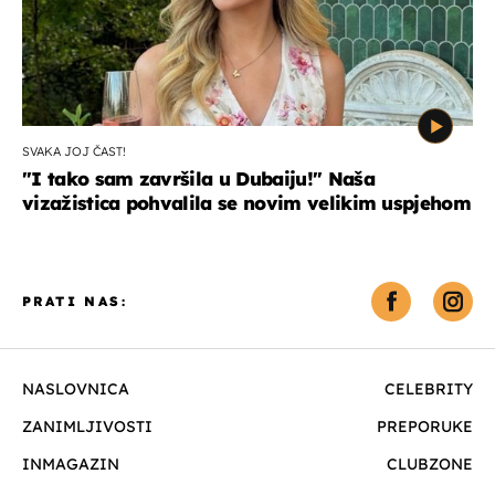
SVAKA JOJ ČAST!
"I tako sam završila u Dubaiju!" Naša
vizažistica pohvalila se novim velikim uspjehom
PRATI NAS:
NASLOVNICA
CELEBRITY
ZANIMLJIVOSTI
PREPORUKE
INMAGAZIN
CLUBZONE