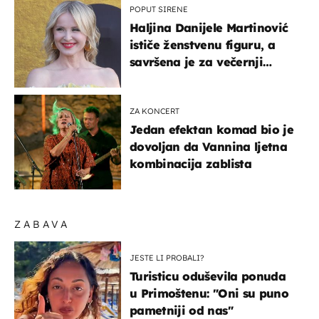
POPUT SIRENE
Haljina Danijele Martinović
ističe ženstvenu figuru, a
savršena je za večernji
izlazak na moru
ZA KONCERT
Jedan efektan komad bio je
dovoljan da Vannina ljetna
kombinacija zablista
ZABAVA
JESTE LI PROBALI?
Turisticu oduševila ponuda
u Primoštenu: "Oni su puno
pametniji od nas"