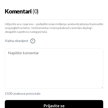
Komentari
(0)
Uključite se u raspravu – podijelite svoje mišljenje, postavite pitanja ili ponudite
svoj pogled na temu. Vaš komentar može potaknuti zanimljiv dijalog i
obogatiti zajednicu našeg portala.
Važna obavijest
!
1500 znakova preostalo
Prijavite se