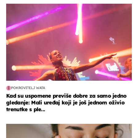
kultura & zabava
POKROVITELJ WATA
Kad su uspomene previše dobre za samo jedno
gledanje: Mali uređaj koji je još jednom oživio
trenutke s ple...
moda & ljepota