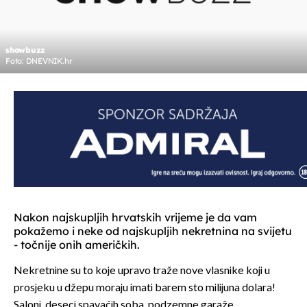
showbuzz
Foto: DNEVNIK.hr
Nakon najskupljih hrvatskih vrijeme je da vam
pokažemo i neke od najskupljih nekretnina na svijetu
- točnije onih američkih.
Nekretnine su to koje upravo traže nove vlasnike koji u
prosjeku u džepu moraju imati barem sto milijuna dolara!
Saloni, deseci spavaćih soba, podzemne garaže,