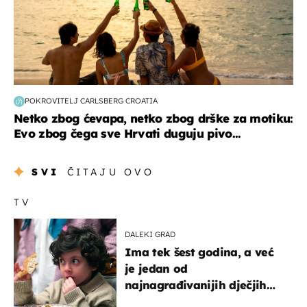
POKROVITELJ CARLSBERG CROATIA
Netko zbog ćevapa, netko zbog drške za motiku:
Evo zbog čega sve Hrvati duguju pivo...
SVI
ČITAJU OVO
TV
DALEKI GRAD
Ima tek šest godina, a već
je jedan od
najnagrađivanijih dječjih
glumaca