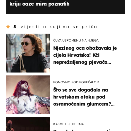
kriju oaze mira poznatih
3
vijesti o kojima se priča
ČUVA USPOMENU NA NJEGA
Njezinog oca obožavala je
cijela Hrvatska! Kći
neprežaljenog pjevača
projurila špicom na dva
kotača
PONOVNO POD POVEĆALOM
Što se sve događalo na
hrvatskom otoku pod
osramoćenim glumcem?
Bizarni prizori i danas
izazivaju nevjericu
KAKVIH LJUDI IMA!