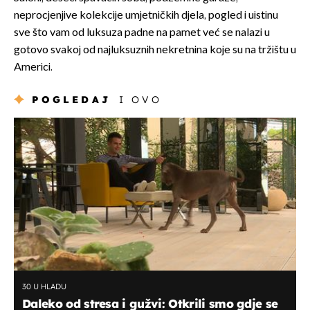
neprocjenjive kolekcije umjetničkih djela, pogled i uistinu
sve što vam od luksuza padne na pamet već se nalazi u
gotovo svakoj od najluksuznih nekretnina koje su na tržištu u
Americi.
POGLEDAJ
I OVO
30 U HLADU
Daleko od stresa i gužvi: Otkrili smo gdje se