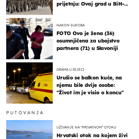
prijetnju: Ovaj grad u BiH-u
bi mogao biti žarište
NAKON SUKOBA
FOTO Ovo je žena (36)
osumnjičena za ubojstvo
partnera (71) u Slavoniji
DRAMA U RIJECI
Urušio se balkon kuće, na
njemu bile dvije osobe:
"Život im je visio o koncu"
PUTOVANJA
UŽIVANJE NA "PRIVATNOM" OTOKU
Hrvatski otok na kojem živi