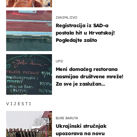
ZANIMLJIVO
Registracija iz SAD-a
postala hit u Hrvatskoj!
Pogledajte zašto
UPS!
Meni domaćeg restorana
nasmijao društvene mreže!
Za sve je zaslužan
urnebesan naziv jela
VIJESTI
BURE BARUTA
Ukrajinski stručnjak
upozorava na novu