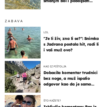
smanjiti bol i poboljšati
pokretljivost
ZABAVA
LOL
"Je li živ, zna li se?": Snimka
s Jadrana postala hit, radi li
i vaš muž ovo?
KAO IZ PIŠTOLJA
Dobacila komentar trudnici
bez noge, a muž ispalio
odgovor kao da je samo
čekao…
ŠTO KAŽETE?
Isključio komentare: Par iz