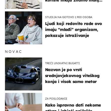
rizik od ovoga
STUDIJA NA GOTOVO 1.900 OSOBA
Ljudi koji redovito rade ovo
imaju “mlađi” organizam,
pokazuje istraživanje
NOVAC
TREĆI UNIKATNI BUGATTI
Nazvan je po vrsti
srednjovjekovnog viteškog
konja i visok samo metar
ZA POSLODAVCE
Kako ispravno dati nekome
otkaz i izbjeći najčešće