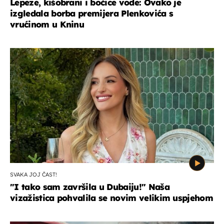
Lepeze, kišobrani i bočice vode: Ovako je
izgledala borba premijera Plenkovića s
vrućinom u Kninu
SVAKA JOJ ČAST!
"I tako sam završila u Dubaiju!" Naša
vizažistica pohvalila se novim velikim uspjehom