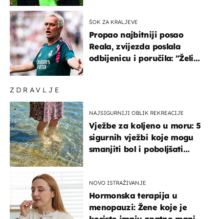
ŠOK ZA KRALJEVE
Propao najbitniji posao
Reala, zvijezda poslala
odbijenicu i poručila: "Želim
u Barcelonu"
ZDRAVLJE
NAJSIGURNIJI OBLIK REKREACIJE
Vježbe za koljeno u moru: 5
sigurnih vježbi koje mogu
smanjiti bol i poboljšati
pokretljivost
NOVO ISTRAŽIVANJE
Hormonska terapija u
menopauzi: Žene koje je
koriste imaju znatno manji