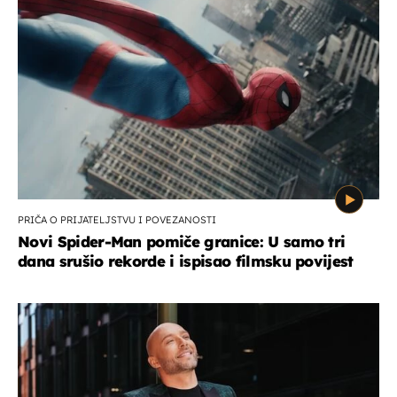
PRIČA O PRIJATELJSTVU I POVEZANOSTI
Novi Spider-Man pomiče granice: U samo tri
dana srušio rekorde i ispisao filmsku povijest