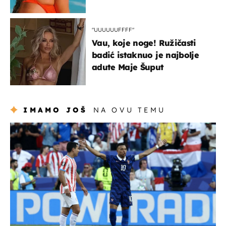
"UUUUUUFFFF"
Vau, koje noge! Ružičasti
badić istaknuo je najbolje
adute Maje Šuput
IMAMO JOŠ
NA OVU TEMU
svjetsko prvenstvo 2026