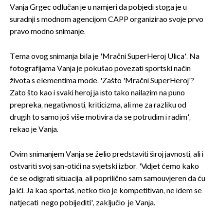
Vanja Grgec odlučan je u namjeri da pobjedi stoga je u
suradnji s modnom agencijom CAPP organizirao svoje prvo
pravo modno snimanje.
Tema ovog snimanja bila je 'Mračni SuperHeroj Ulica'. Na
fotografijama Vanja je pokušao povezati sportski način
života s elementima mode. 'Zašto 'Mračni SuperHeroj'?
Zato što kao i svaki heroj ja isto tako nailazim na puno
prepreka, negativnosti, kriticizma, ali me za razliku od
drugih to samo još više motivira da se potrudim i radim',
rekao je Vanja.
Ovim snimanjem Vanja se želio predstaviti široj javnosti, ali i
ostvariti svoj san-otići na svjetski izbor. 'Vidjet ćemo kako
će se odigrati situacija, ali poprilično sam samouvjeren da ću
ja ići. Ja kao sportaš, netko tko je kompetitivan, ne idem se
natjecati nego pobijediti', zaključio je Vanja.