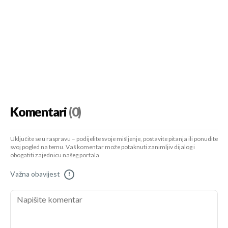
Komentari
(0)
Uključite se u raspravu – podijelite svoje mišljenje, postavite pitanja ili ponudite
svoj pogled na temu. Vaš komentar može potaknuti zanimljiv dijalog i
obogatiti zajednicu našeg portala.
Važna obavijest
!