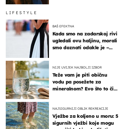
LIFESTYLE
BAŠ EFEKTNA
Kada smo na zadarskoj rivi
ugledali ovu haljinu, morali
smo doznati odakle je –
košta samo 18 eura
NIJE UVIJEK NAJBOLJI IZBOR
Teže vam je piti običnu
vodu pa posežete za
mineralnom? Evo što to čini
organizmu
NAJSIGURNIJI OBLIK REKREACIJE
Vježbe za koljeno u moru: 5
sigurnih vježbi koje mogu