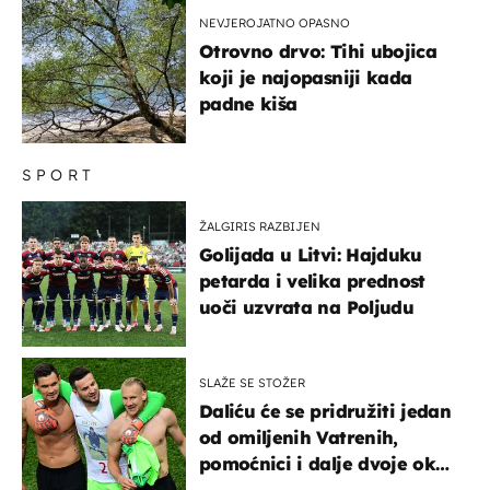
NEVJEROJATNO OPASNO
Otrovno drvo: Tihi ubojica
koji je najopasniji kada
padne kiša
SPORT
ŽALGIRIS RAZBIJEN
Golijada u Litvi: Hajduku
petarda i velika prednost
uoči uzvrata na Poljudu
SLAŽE SE STOŽER
Daliću će se pridružiti jedan
od omiljenih Vatrenih,
pomoćnici i dalje dvoje oko
ponude