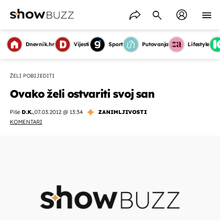
Dnevnik.hr
Vijesti
Sport
Putovanja
Lifestyle
ŽELI POBIJEDITI
Ovako želi ostvariti svoj san
Piše
D.K.
,
07.03.2012 @ 13:34
ZANIMLJIVOSTI
KOMENTARI
OMOGUĆI OBAVIJESTI