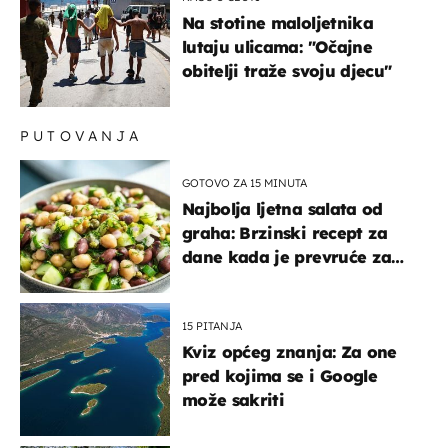
Na stotine maloljetnika
lutaju ulicama: "Očajne
obitelji traže svoju djecu"
PUTOVANJA
GOTOVO ZA 15 MINUTA
Najbolja ljetna salata od
graha: Brzinski recept za
dane kada je prevruće za
kuhanje
15 PITANJA
Kviz općeg znanja: Za one
pred kojima se i Google
može sakriti