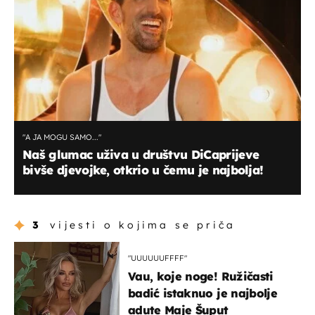
"A JA MOGU SAMO..."
Naš glumac uživa u društvu DiCaprijeve
bivše djevojke, otkrio u čemu je najbolja!
3
vijesti o kojima se priča
"UUUUUUFFFF"
Vau, koje noge! Ružičasti
badić istaknuo je najbolje
adute Maje Šuput