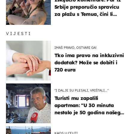
Srbije preporučio spravicu
za plažu s Temua, čini li
vam se ovo sigurnim?
VIJESTI
IMAŠ PRAVO, OSTVARI GA!
Tko ima pravo na inkluzivni
dodatak? Može se dobiti i
720 eura
"I DALJE SU PLESALI, VRIŠTALI..."
Turisti mu zapalili
apartman: "U 30 minuta
nestalo je 50 godina našeg
života, supruga i ja ne
možemo oka sklopiti"
KAOS U CEUTI