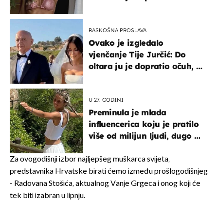
RASKOŠNA PROSLAVA
Ovako je izgledalo
vjenčanje Tije Jurčić: Do
oltara ju je dopratio očuh, a
slavilo se uz Olivera i Rozgu
U 27. GODINI
Preminula je mlada
influencerica koju je pratilo
više od milijun ljudi, dugo se
borila s opakom bolesti
Za ovogodišnji izbor najljepšeg muškarca svijeta,
predstavnika Hrvatske birati ćemo između prošlogodišnjeg
- Radovana Stošića, aktualnog Vanje Grgeca i onog koji će
tek biti izabran u lipnju.