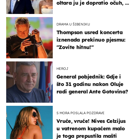
oltara ju je dopratio očuh, a
slavilo se uz Olivera i Rozgu
DRAMA U ŠIBENIKU
Thompson usred koncerta
iznenada prekinuo pjesmu:
"Zovite hitnu!"
HEROJ
General pobjednik: Gdje i
što 31 godinu nakon Oluje
radi general Ante Gotovina?
S MORA POSLALA POZDRAVE
Vruće, vruće! Nives Celzijus
u vatrenom kupaćem malo
je toga prepustila mašti