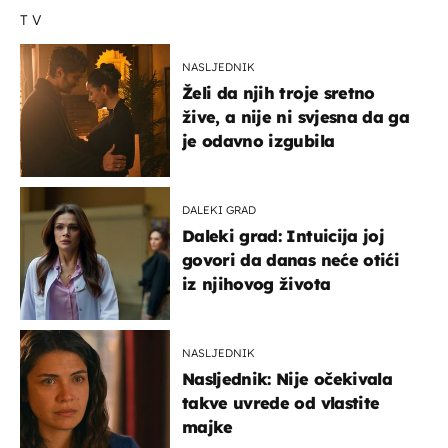
TV
NASLJEDNIK
Želi da njih troje sretno
žive, a nije ni svjesna da ga
je odavno izgubila
DALEKI GRAD
Daleki grad: Intuicija joj
govori da danas neće otići
iz njihovog života
NASLJEDNIK
Nasljednik: Nije očekivala
takve uvrede od vlastite
majke