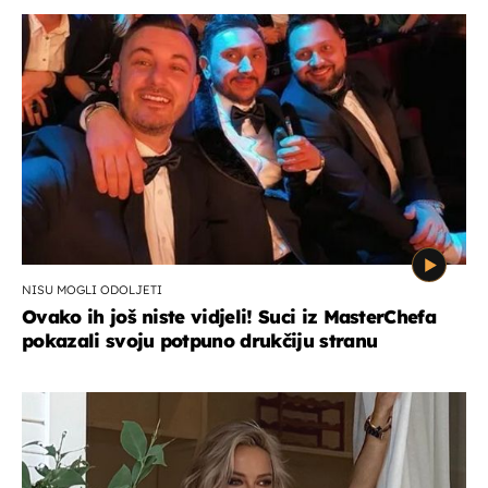
NISU MOGLI ODOLJETI
Ovako ih još niste vidjeli! Suci iz MasterChefa
pokazali svoju potpuno drukčiju stranu