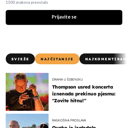
1500 znakova preostalo
Prijavite se
SVJEŽE
NAJČITANIJE
NAJKOMENTIRAN
DRAMA U ŠIBENIKU
Thompson usred koncerta
iznenada prekinuo pjesmu:
"Zovite hitnu!"
RASKOŠNA PROSLAVA
Ovako je izgledalo