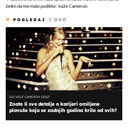
želim da me malo podšiša', kaže Cameron.
POGLEDAJ
I OVO
SVI VOLE CAMERON DIAZ!
Znate li sve detalje o karijeri omiljene
plavuše koja se zadnjih godina krila od svih?