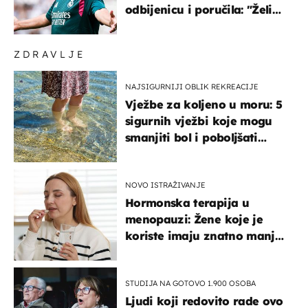
odbijenicu i poručila: "Želim
u Barcelonu"
ZDRAVLJE
NAJSIGURNIJI OBLIK REKREACIJE
Vježbe za koljeno u moru: 5
sigurnih vježbi koje mogu
smanjiti bol i poboljšati
pokretljivost
NOVO ISTRAŽIVANJE
Hormonska terapija u
menopauzi: Žene koje je
koriste imaju znatno manji
rizik od ovoga
STUDIJA NA GOTOVO 1.900 OSOBA
Ljudi koji redovito rade ovo