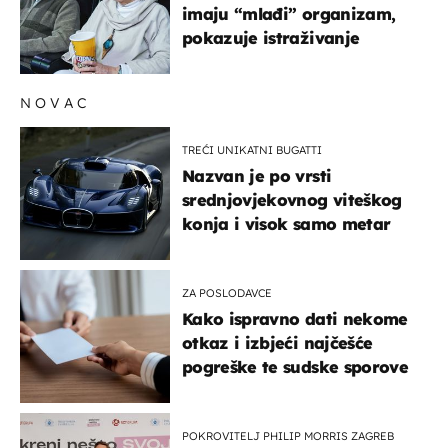
imaju “mlađi” organizam,
pokazuje istraživanje
NOVAC
TREĆI UNIKATNI BUGATTI
Nazvan je po vrsti
srednjovjekovnog viteškog
konja i visok samo metar
ZA POSLODAVCE
Kako ispravno dati nekome
otkaz i izbjeći najčešće
pogreške te sudske sporove
POKROVITELJ PHILIP MORRIS ZAGREB