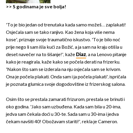
>>
S godinama je sve bolja!
'To je bio jedan od trenutaka kada samo možeš… zaplakati!
Osjećala sam se tako ranjivo. Kao žena koja više nema
kose', priznaje svoje traumatično iskustvo. 'To je bilo noć
prije nego li sam išla kući za Božić, a ja sam na kraju otišla u
deset navečer na to šišanje!', kaže
Diaz
, a na Lenovo pitanje
kako je reagirala, kaže kako se počela derati na frizerku.
'Nakon što sam se izderala na nju osjećala sam se krivom.
Ona je počela plakati. Onda sam i ja počela plakati', ispričala
je poznata glumica svoje dogodovštine iz frizerskog salona.
Osim što se prestala zamarati frizurom, prestala se brinuti i
oko godina. 'Jako sam uzbuđena. Kada sam bila u 20-ima,
jedva sam čekala doći u 30-te. Sada sam u 30-ima i jedva
čekam navšiti 40! Obožavam stariti!', rekla je Cameron.