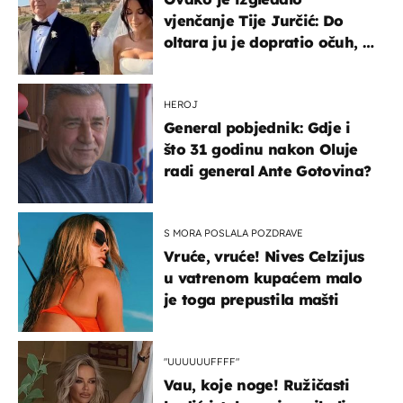
vjenčanje Tije Jurčić: Do
oltara ju je dopratio očuh, a
slavilo se uz Olivera i Rozgu
HEROJ
General pobjednik: Gdje i
što 31 godinu nakon Oluje
radi general Ante Gotovina?
S MORA POSLALA POZDRAVE
Vruće, vruće! Nives Celzijus
u vatrenom kupaćem malo
je toga prepustila mašti
"UUUUUUFFFF"
Vau, koje noge! Ružičasti