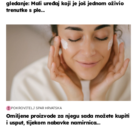
gledanje: Mali uređaj koji je još jednom oživio
trenutke s ple...
moda & ljepota
POKROVITELJ SPAR HRVATSKA
Omiljene proizvode za njegu sada možete kupiti
i usput, tijekom nabavke namirnica...