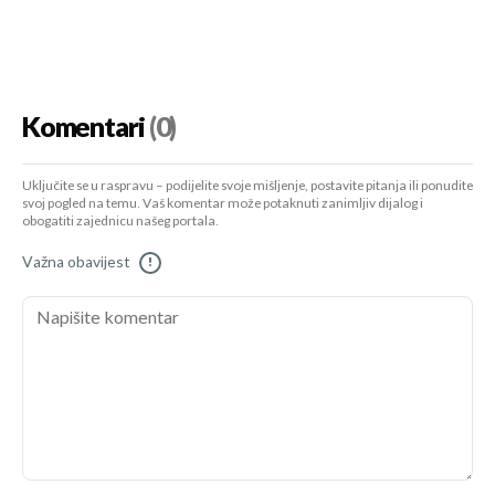
Komentari
(0)
Uključite se u raspravu – podijelite svoje mišljenje, postavite pitanja ili ponudite
svoj pogled na temu. Vaš komentar može potaknuti zanimljiv dijalog i
obogatiti zajednicu našeg portala.
Važna obavijest
!