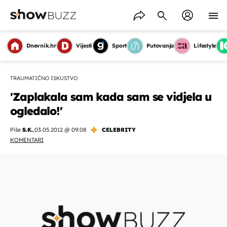
Dnevnik.hr
Vijesti
Sport
Putovanja
Lifestyle
TRAUMATIČNO ISKUSTVO
'Zaplakala sam kada sam se vidjela u
ogledalo!'
Piše
S.K.
,
03.05.2012 @ 09:08
CELEBRITY
KOMENTARI
OMOGUĆI OBAVIJESTI