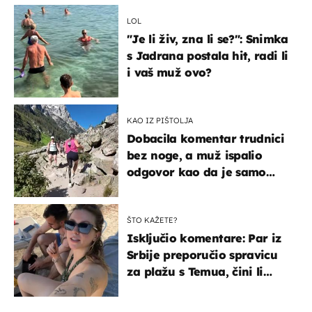
LOL
"Je li živ, zna li se?": Snimka
s Jadrana postala hit, radi li
i vaš muž ovo?
KAO IZ PIŠTOLJA
Dobacila komentar trudnici
bez noge, a muž ispalio
odgovor kao da je samo
čekao…
ŠTO KAŽETE?
Isključio komentare: Par iz
Srbije preporučio spravicu
za plažu s Temua, čini li
vam se ovo sigurnim?