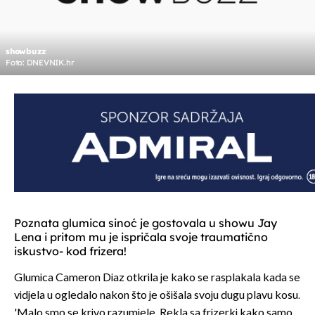
showbuzz
Foto: DNEVNIK.hr
Poznata glumica sinoć je gostovala u showu Jay
Lena i pritom mu je ispričala svoje traumatično
iskustvo- kod frizera!
Glumica Cameron Diaz otkrila je kako se rasplakala kada se
vidjela u ogledalo nakon što je ošišala svoju dugu plavu kosu.
'Malo smo se krivo razumjele. Rekla sa frizerki kako samo