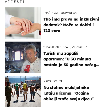
VIJESTI
IMAŠ PRAVO, OSTVARI GA!
Tko ima pravo na inkluzivni
dodatak? Može se dobiti i
720 eura
"I DALJE SU PLESALI, VRIŠTALI..."
Turisti mu zapalili
apartman: "U 30 minuta
nestalo je 50 godina našeg
života, supruga i ja ne
možemo oka sklopiti"
KAOS U CEUTI
Na stotine maloljetnika
lutaju ulicama: "Očajne
obitelji traže svoju djecu"