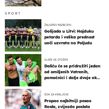
SPORT
ŽALGIRIS RAZBIJEN
Golijada u Litvi: Hajduku
petarda i velika prednost
uoči uzvrata na Poljudu
SLAŽE SE STOŽER
Daliću će se pridružiti jedan
od omiljenih Vatrenih,
pomoćnici i dalje dvoje oko
ponude
ŠOK ZA KRALJEVE
Propao najbitniji posao
Reala, zvijezda poslala