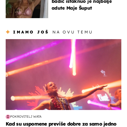
badić istaknuo je najbolje
adute Maje Šuput
IMAMO JOŠ
NA OVU TEMU
kultura & zabava
POKROVITELJ WATA
Kad su uspomene previše dobre za samo jedno