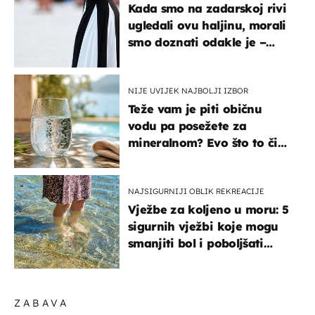
Kada smo na zadarskoj rivi
ugledali ovu haljinu, morali
smo doznati odakle je –
košta samo 18 eura
NIJE UVIJEK NAJBOLJI IZBOR
Teže vam je piti običnu
vodu pa posežete za
mineralnom? Evo što to čini
organizmu
NAJSIGURNIJI OBLIK REKREACIJE
Vježbe za koljeno u moru: 5
sigurnih vježbi koje mogu
smanjiti bol i poboljšati
pokretljivost
ZABAVA