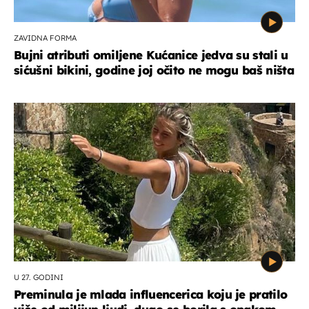
ZAVIDNA FORMA
Bujni atributi omiljene Kućanice jedva su stali u
sićušni bikini, godine joj očito ne mogu baš ništa
U 27. GODINI
Preminula je mlada influencerica koju je pratilo