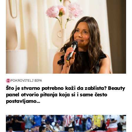
moda & ljepota
POKROVITELJ BIPA
Što je stvarno potrebno koži da zablista? Beauty
panel otvorio pitanja koja si i same često
postavljamo...
svjetsko prvenstvo 2026