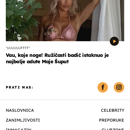
"UUUUUUFFFF"
Vau, koje noge! Ružičasti badić istaknuo je
najbolje adute Maje Šuput
PRATI NAS:
NASLOVNICA
CELEBRITY
ZANIMLJIVOSTI
PREPORUKE
INMAGAZIN
CLUBZONE