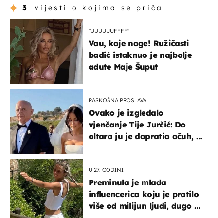
3
vijesti o kojima se priča
"UUUUUUFFFF"
Vau, koje noge! Ružičasti
badić istaknuo je najbolje
adute Maje Šuput
RASKOŠNA PROSLAVA
Ovako je izgledalo
vjenčanje Tije Jurčić: Do
oltara ju je dopratio očuh, a
slavilo se uz Olivera i Rozgu
U 27. GODINI
Preminula je mlada
influencerica koju je pratilo
više od milijun ljudi, dugo se
borila s opakom bolesti