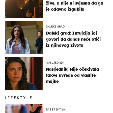
žive, a nije ni svjesna da ga
je odavno izgubila
DALEKI GRAD
Daleki grad: Intuicija joj
govori da danas neće otići
iz njihovog života
NASLJEDNIK
Nasljednik: Nije očekivala
takve uvrede od vlastite
majke
LIFESTYLE
BAŠ EFEKTNA